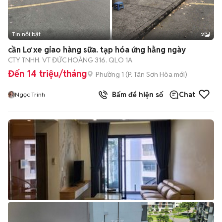
Tin nổi bật
2
cần Lơ xe giao hàng sữa. tạp hóa ứng hằng ngày
CTY TNHH. VT ĐỨC HOÀNG 316. QLO 1A
Đến 14 triệu/tháng
Phường 1
(
P. Tân Sơn Hòa
mới)
Bấm để hiện số
Chat
Ngọc Trinh