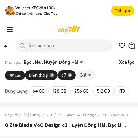
Voucher KFC đến 100k
Tải app
Chỉ có trên app Chợ Tốt
Khu vực:
Bạc Liêu, Huyện Đông Hải
Xoá lọc
Điện thoại
67
Giá
Lọc
Dung lượng:
64 GB
128 GB
256 GB
512 GB
1 TB
2 
Chợ Tốt
Điện thoại
ZTE
ZTE Blade V60 Design
ZTE Blade V60 Desig
0 Zte Blade V60 Design cũ Huyện Đông Hải, Bạc Liêu đẹp