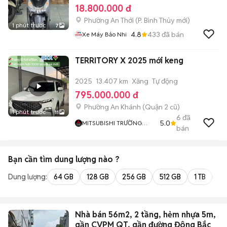
18.800.000 đ
Phường An Thới
(
P. Bình Thủy
mới)
1 phút trước
7
4.8
433
đã bán
Xe Máy Bảo Nhi
TERRITORY X 2025 mới keng
2025
13.407 km
Xăng
Tự động
795.000.000 đ
Phường An Khánh (Quận 2 cũ)
1 phút trước
11
6
đã
5.0
MITSUBISHI TRƯỜNG
bán
CHINH
Bạn cần tìm
dung lượng
nào ?
Dung lượng:
64 GB
128 GB
256 GB
512 GB
1 TB
2 
Nhà bán 56m2, 2 tầng, hẻm nhựa 5m,
gần CVPM QT, gần đường Đông Bắc