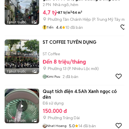
2 PN
Nhà ngõ, hẻm
4,7 tỷ
87 tr/m²
54 m²
Phường Tân Chánh Hiệp
(
P. Trung Mỹ Tây
mới
1 phút trước
5
T
4.4
10
đã bán
Tiến
ST COFFEE TUYỂN DỤNG
ST Coffee
Đến 8 triệu/tháng
Phường 13
(
P. Nhiêu Lộc
mới)
1 phút trước
1
2
đã bán
Kimi Puu
Quạt tích điện 4.5Ah Xanh ngọc có
đèn
Đã sử dụng
150.000 đ
Phường Trảng Dài
1 phút trước
2
5.0
14
đã bán
Nhat Hoang