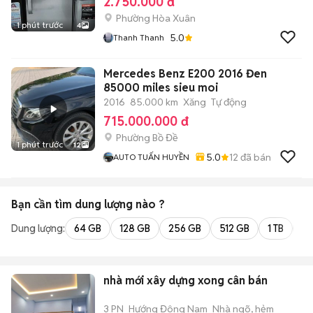
2.750.000 đ
Phường Hòa Xuân
1 phút trước
4
5.0
Thanh Thanh
Mercedes Benz E200 2016 Đen
85000 miles sieu moi
2016
85.000 km
Xăng
Tự động
715.000.000 đ
Phường Bồ Đề
1 phút trước
12
5.0
12
đã bán
AUTO TUẤN HUYỀN
Bạn cần tìm
dung lượng
nào ?
Dung lượng:
64 GB
128 GB
256 GB
512 GB
1 TB
2 
nhà mới xây dựng xong cân bán
3 PN
Hướng Đông Nam
Nhà ngõ, hẻm