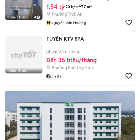
1,54 tỷ
20 tr/m²
77 m²
Phường Thới An
1 phút trước
8
N
Nguyễn Văn Phương
TUYỂN KTV SPA
phạm Văn Trường
Đến 35 triệu/tháng
Phường Phú Thọ Hòa
1 phút trước
Em Bé