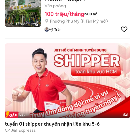
Văn phòng
100 triệu/tháng
500 m²
Phường Phú Mỹ
(
P. Tân Mỹ
mới)
1 phút trước
7
Vỹ Trần
Tin nổi bật
1
tuyển 01 shipper chuyên nhận liên khu 5-6
CP J&T Expresss