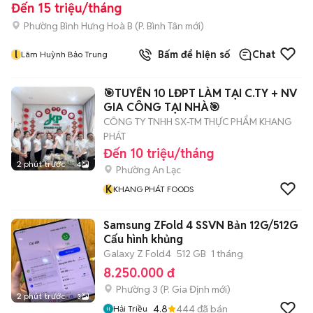
Đến 15 triệu/tháng
Phường Bình Hưng Hoà B
(
P. Bình Tân
mới)
l
Bấm để hiện số
Chat
Lâm Huỳnh Bảo Trung
🎯TUYỂN 10 LĐPT LÀM TẠI C.TY + NV
GIA CÔNG TẠI NHÀ🎯
CÔNG TY TNHH SX-TM THỰC PHẨM KHANG
PHÁT
Đến 10 triệu/tháng
2 phút trước
4
Phường An Lạc
K
KHANG PHÁT FOODS
Samsung ZFold 4 SSVN Bản 12G/512G
Cấu hình khủng
Galaxy Z Fold4
512 GB
1 tháng
8.250.000 đ
Phường 3
(
P. Gia Định
mới)
2 phút trước
3
4.8
444
đã bán
Hải Triều