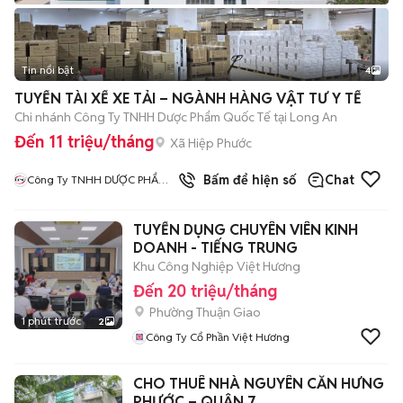
Tin nổi bật
4
TUYỂN TÀI XẾ XE TẢI – NGÀNH HÀNG VẬT TƯ Y TẾ
Chi nhánh Công Ty TNHH Dược Phẩm Quốc Tế tại Long An
Đến 11 triệu/tháng
Xã Hiệp Phước
4
đã bán
Bấm để hiện số
Chat
Công Ty TNHH DƯỢC PHẨM
QUỐC TẾ
TUYỂN DỤNG CHUYÊN VIÊN KINH
DOANH - TIẾNG TRUNG
Khu Công Nghiệp Việt Hương
Đến 20 triệu/tháng
Phường Thuận Giao
1 phút trước
2
Công Ty Cổ Phần Việt Hương
CHO THUÊ NHÀ NGUYÊN CĂN HƯNG
PHƯỚC – QUẬN 7