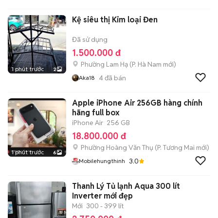
Kệ siêu thị Kim loại Đen
Đã sử dụng
1.500.000 đ
Phường Lam Hạ
(
P. Hà Nam
mới)
1 phút trước
2
4
đã bán
Aka18
Apple iPhone Air 256GB hàng chính
hãng full box
iPhone Air
256 GB
18.800.000 đ
Phường Hoàng Văn Thụ
(
P. Tương Mai
mới)
1 phút trước
6
3.0
Mobilehungthinh
Thanh Lý Tủ lạnh Aqua 300 lít
Inverter mới đẹp
Mới
300 - 399 lít