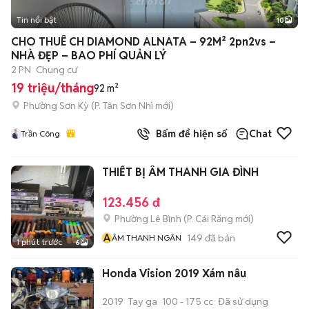
Tin nổi bật
10
+
2
CHO THUÊ CH DIAMOND ALNATA – 92M² 2pn2vs –
NHÀ ĐẸP – BAO PHÍ QUẢN LÝ
2 PN
Chung cư
19 triệu/tháng
92 m²
Phường Sơn Kỳ
(
P. Tân Sơn Nhì
mới)
Bấm để hiện số
Chat
Trần Công
THIẾT BỊ ÂM THANH GIA ĐÌNH
123.456 đ
Phường Lê Bình
(
P. Cái Răng
mới)
Â
149
đã bán
ÂM THANH NGÂN
1 phút trước
6
Honda Vision 2019 Xám nâu
2019
Tay ga
100 - 175 cc
Đã sử dụng