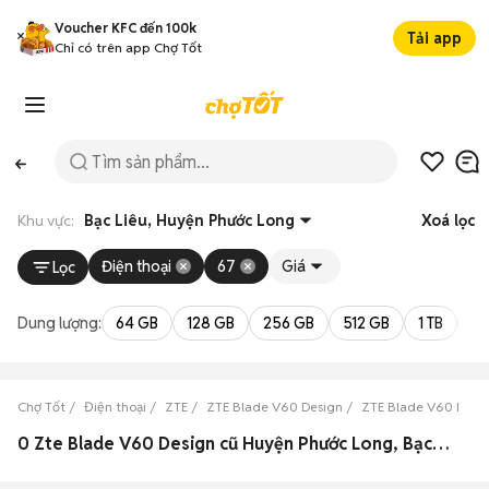
Voucher KFC đến 100k
Tải app
Chỉ có trên app Chợ Tốt
Khu vực:
Bạc Liêu, Huyện Phước Long
Xoá lọc
Điện thoại
67
Giá
Lọc
Dung lượng:
64 GB
128 GB
256 GB
512 GB
1 TB
2 
Chợ Tốt
Điện thoại
ZTE
ZTE Blade V60 Design
ZTE Blade V60 Desig
0 Zte Blade V60 Design cũ Huyện Phước Long, Bạc Liêu đẹp