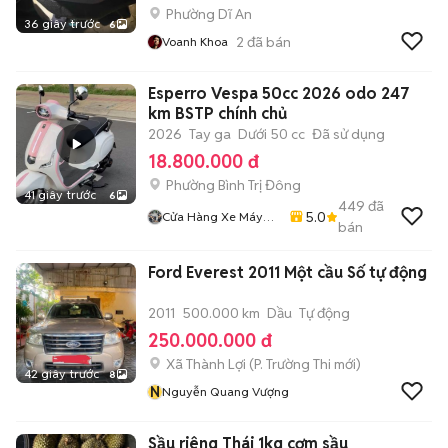
Phường Dĩ An
36 giây trước
6
2
đã bán
Voanh Khoa
Esperro Vespa 50cc 2026 odo 247
km BSTP chính chủ
2026
Tay ga
Dưới 50 cc
Đã sử dụng
18.800.000 đ
Phường Bình Trị Đông
41 giây trước
6
449
đã
5.0
Cửa Hàng Xe Máy
bán
Gia Kiệt
Ford Everest 2011 Một cầu Số tự động
2011
500.000 km
Dầu
Tự động
250.000.000 đ
Xã Thành Lợi
(
P. Trường Thi
mới)
42 giây trước
8
N
Nguyễn Quang Vượng
Sầu riêng Thái 1kg cơm sầu