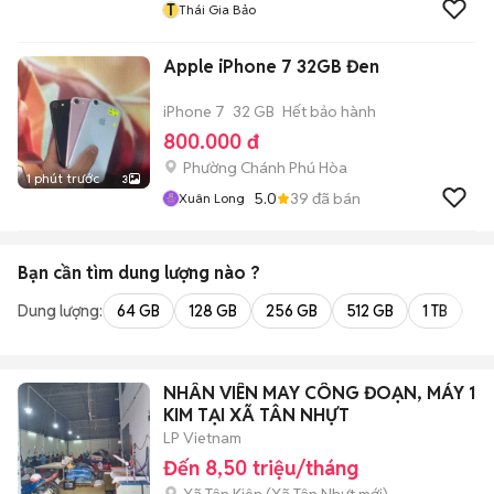
T
Thái Gia Bảo
Apple iPhone 7 32GB Đen
iPhone 7
32 GB
Hết bảo hành
800.000 đ
Phường Chánh Phú Hòa
1 phút trước
3
5.0
39
đã bán
Xuân Long
Bạn cần tìm
dung lượng
nào ?
Dung lượng:
64 GB
128 GB
256 GB
512 GB
1 TB
2 
NHÂN VIÊN MAY CÔNG ĐOẠN, MÁY 1
KIM TẠI XÃ TÂN NHỰT
LP Vietnam
Đến 8,50 triệu/tháng