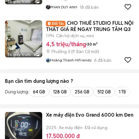
36 giây trước
3
18
đã bán
PHAN DUY ANH
CHO THUÊ STUDIO FULL NỘI
THẤT GIÁ RẺ NGAY TRUNG TÂM Q3
1 PN
Căn hộ dịch vụ, mini
4,5 triệu/tháng
30 m²
Phường 3
(
P. Bàn Cờ
mới)
36 giây trước
8
6
đã bán
Hoàng Thanh HiFriendz
Bạn cần tìm
dung lượng
nào ?
Dung lượng:
64 GB
128 GB
256 GB
512 GB
1 TB
2 
Xe máy điện Evo Grand 6000 km Đen
2025
Xe máy điện
Đã sử dụng
17.500.000 đ