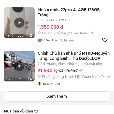
Meizu mblu 22pro 4+4GB 128GB
Trắng
mblu 22 Pro
128 GB
1.550.000 đ
Phường Hố Nai
(
P. Long Bình
mới)
1 phút trước
1
3
đã bán
Đỗ Văn Đào
Chính Chủ bán nhà phố MTKD-Nguyễn V
Tăng, Long Bình, Thủ Đức(cũ),Q9
2 PN
Hướng Nam
Nhà mặt phố, mặt tiền
21,534 tỷ
129 tr/m²
167 m²
Phường Long Thạnh Mỹ (Quận 9 cũ)
(
P. Long
1 phút trước
6
T
ThaoAnTRAN
Xem thêm
Mua bán đồ điện tử