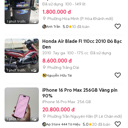
Đã sử dụng
100 - 149 lít
1.800.000 đ
Phường Hòa Minh
(
P. Hòa Khánh
mới)
1 phút trước
2
5.0
10
đã bán
Anh Trần
Honda Air Blade FI 110cc 2010 Đỏ Bạc
Đen
2010
Tay ga
100 - 175 cc
Đã sử dụng
8.600.000 đ
Phường Trảng Dài
1 phút trước
6
N
Nguyễn Hữu Tài
iPhone 16 Pro Max 256GB Vàng pin
90%
iPhone 16 Pro Max
256 GB
20.800.000 đ
Phường Trần Nguyên Hãn
(
P. Lê Chân
mới)
1 phút trước
3
5.0
20
đã bán
Ap Store 444 Tô Hiệu