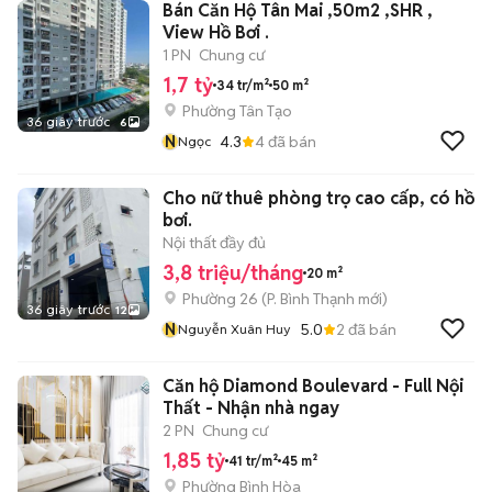
Bán Căn Hộ Tân Mai ,50m2 ,SHR ,
View Hồ Bơi .
1 PN
Chung cư
1,7 tỷ
34 tr/m²
50 m²
Phường Tân Tạo
36 giây trước
6
N
4.3
4
đã bán
Ngọc
Cho nữ thuê phòng trọ cao cấp, có hồ
bơi.
Nội thất đầy đủ
3,8 triệu/tháng
20 m²
Phường 26
(
P. Bình Thạnh
mới)
36 giây trước
12
N
5.0
2
đã bán
Nguyễn Xuân Huy
Căn hộ Diamond Boulevard - Full Nội
Thất - Nhận nhà ngay
2 PN
Chung cư
1,85 tỷ
41 tr/m²
45 m²
Phường Bình Hòa