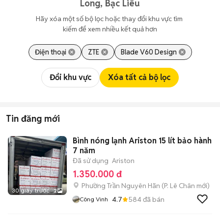
Long, Bạc Liêu
Hãy xóa một số bộ lọc hoặc thay đổi khu vực tìm 
kiếm để xem nhiều kết quả hơn
Điện thoại
ZTE
Blade V60 Design
Đổi khu vực
Xóa tất cả bộ lọc
Tin đăng mới
Bình nóng lạnh Ariston 15 lít bảo hành
7 năm
Đã sử dụng
Ariston
1.350.000 đ
Phường Trần Nguyên Hãn
(
P. Lê Chân
mới)
30 giây trước
2
4.7
584
đã bán
Công Vinh