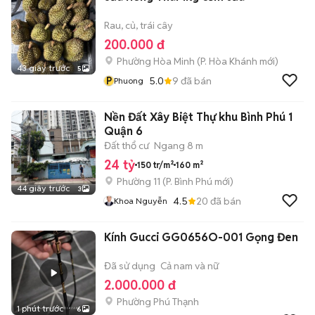
Rau, củ, trái cây
200.000 đ
Phường Hòa Minh
(
P. Hòa Khánh
mới)
43 giây trước
5
P
5.0
9
đã bán
Phuong
Nền Đất Xây Biệt Thự khu Bình Phú 1
Quận 6
Đất thổ cư
Ngang 8 m
24 tỷ
150 tr/m²
160 m²
Phường 11
(
P. Bình Phú
mới)
44 giây trước
3
4.5
20
đã bán
Khoa Nguyễn
Kính Gucci GG0656O-001 Gọng Đen
Đã sử dụng
Cả nam và nữ
2.000.000 đ
Phường Phú Thạnh
1 phút trước
6