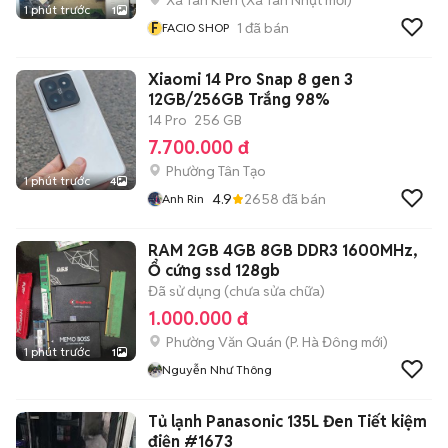
Xã Tân Kiên
(
Xã Tân Nhựt
mới)
1 phút trước
1
F
1
đã bán
FACIO SHOP
Xiaomi 14 Pro Snap 8 gen 3
12GB/256GB Trắng 98%
14 Pro
256 GB
7.700.000 đ
Phường Tân Tạo
1 phút trước
4
4.9
2658
đã bán
Anh Rin
RAM 2GB 4GB 8GB DDR3 1600MHz,
Ổ cứng ssd 128gb
Đã sử dụng (chưa sửa chữa)
1.000.000 đ
Phường Văn Quán
(
P. Hà Đông
mới)
1 phút trước
1
Nguyễn Như Thông
Tủ lạnh Panasonic 135L Đen Tiết kiệm
điện #1673