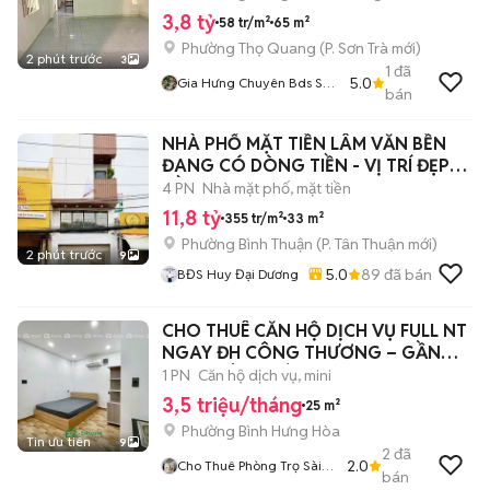
3,8 tỷ
58 tr/m²
65 m²
Phường Thọ Quang
(
P. Sơn Trà
mới)
2 phút trước
3
1
đã
5.0
Gia Hưng Chuyên Bds Sơn
bán
Trà
NHÀ PHỐ MẶT TIỀN LÂM VĂN BỀN
ĐANG CÓ DÒNG TIỀN - VỊ TRÍ ĐẸP
TIỀM NĂNG
4 PN
Nhà mặt phố, mặt tiền
11,8 tỷ
355 tr/m²
33 m²
Phường Bình Thuận
(
P. Tân Thuận
mới)
2 phút trước
9
5.0
89
đã bán
BĐS Huy Đại Dương
CHO THUÊ CĂN HỘ DỊCH VỤ FULL NT
NGAY ĐH CÔNG THƯƠNG – GẦN
AEON TÂN PHÚ
1 PN
Căn hộ dịch vụ, mini
3,5 triệu/tháng
25 m²
Phường Bình Hưng Hòa
Tin ưu tiên
9
2
đã
2.0
Cho Thuê Phòng Trọ Sài
bán
Gòn