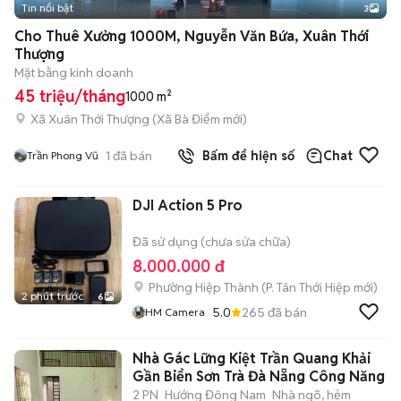
Tin nổi bật
3
Cho Thuê Xưởng 1000M, Nguyễn Văn Bứa, Xuân Thới
Thượng
Mặt bằng kinh doanh
45 triệu/tháng
1000 m²
Xã Xuân Thới Thượng
(
Xã Bà Điểm
mới)
1
đã bán
Bấm để hiện số
Chat
Trần Phong Vũ
DJI Action 5 Pro
Đã sử dụng (chưa sửa chữa)
8.000.000 đ
Phường Hiệp Thành
(
P. Tân Thới Hiệp
mới)
2 phút trước
6
5.0
265
đã bán
HM Camera
Nhà Gác Lững Kiệt Trần Quang Khải
Gần Biển Sơn Trà Đà Nẵng Công Năng
2 PN
Hướng Đông Nam
Nhà ngõ, hẻm