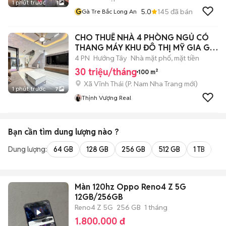
1 phút trước
1
G
5.0
145
đã bán
Gà Tre Bắc Long An
CHO THUÊ NHÀ 4 PHÒNG NGỦ CÓ
THANG MÁY KHU ĐÔ THỊ MỸ GIA GIÁ
30 TRIỆU
4 PN
Hướng Tây
Nhà mặt phố, mặt tiền
30 triệu/tháng
100 m²
Xã Vĩnh Thái
(
P. Nam Nha Trang
mới)
1 phút trước
7
Thịnh Vượng Real
Bạn cần tìm
dung lượng
nào ?
Dung lượng:
64 GB
128 GB
256 GB
512 GB
1 TB
2 
Màn 120hz Oppo Reno4 Z 5G
12GB/256GB
Reno4 Z 5G
256 GB
1 tháng
1.800.000 đ