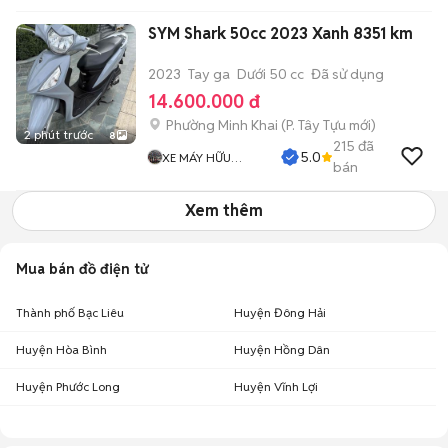
SYM Shark 50cc 2023 Xanh 8351 km
2023
Tay ga
Dưới 50 cc
Đã sử dụng
14.600.000 đ
Phường Minh Khai
(
P. Tây Tựu
mới)
2 phút trước
8
215
đã
5.0
XE MÁY HỮU
bán
NHUẬN
Xem thêm
Mua bán đồ điện tử
Thành phố Bạc Liêu
Huyện Đông Hải
Huyện Hòa Bình
Huyện Hồng Dân
Huyện Phước Long
Huyện Vĩnh Lợi