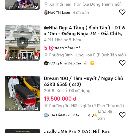
Xã Thới Tam Thôn
(
Xã Đông Thạnh
mới)
1 phút trước
6
4
đã bán
Ngô Thị Loan
🏡Nhà Đẹp 4 Tầng ( Bình Tân ) - DT 6
x 10m - Đường Nhựa 7M - Giá Chỉ 5,
4 PN
Nhà ngõ, hẻm
5 tỷ
83 tr/m²
60 m²
Phường Bình Hưng Hoà B
(
P. Bình Tân
mới)
1 phút trước
5
Vương Nhà Đẹp Giá Tốt
Dream 100 / Tâm Huyết / Ngay Chủ
63K3 6565 ( cs2)
2008
Xe số
Đã sử dụng
19.500.000 đ
Phường Bùi Hữu Nghĩa
(
P. Bình Thủy
mới)
1 phút trước
10
1434
đã
4.3
CỬA HÀNG XE MÁY VŨ
bán
Fi
Jcally JM6 Pro 2 DAC Hifi Bạc