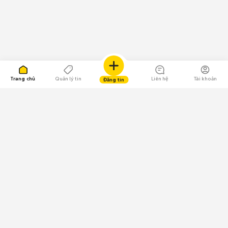
Trang chủ
Quản lý tin
Liên hệ
Tài khoản
Đăng tin
109.000 Bình chọn
Tải ứng dụng Chợ Tốt
Về Chợ Tốt
Quy chế sàn
Chính sách bảo mật
Giải quyết tranh chấp