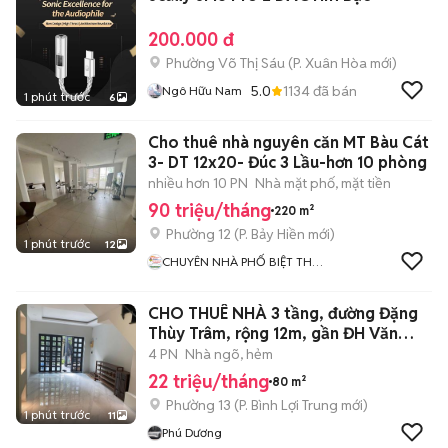
200.000 đ
Phường Võ Thị Sáu
(
P. Xuân Hòa
mới)
5.0
1134
đã bán
Ngô Hữu Nam
1 phút trước
6
Cho thuê nhà nguyên căn MT Bàu Cát
3- DT 12x20- Đúc 3 Lầu-hơn 10 phòng
nhiều hơn 10 PN
Nhà mặt phố, mặt tiền
90 triệu/tháng
220 m²
Phường 12
(
P. Bảy Hiền
mới)
1 phút trước
12
CHUYÊN NHÀ PHỐ BIỆT THỰ
BUILDING SÀI GÒN
CHO THUÊ NHÀ 3 tầng, đường Đặng
Thùy Trâm, rộng 12m, gần ĐH Văn
Lang
4 PN
Nhà ngõ, hẻm
22 triệu/tháng
80 m²
Phường 13
(
P. Bình Lợi Trung
mới)
1 phút trước
11
Phú Dương