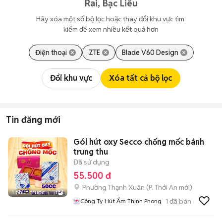
Rai, Bạc Liêu
Hãy xóa một số bộ lọc hoặc thay đổi khu vực tìm 
kiếm để xem nhiều kết quả hơn
Điện thoại
ZTE
Blade V60 Design
Đổi khu vực
Xóa tất cả bộ lọc
Tin đăng mới
Gói hút oxy Secco chống mốc bánh
trung thu
Đã sử dụng
55.500 đ
Phường Thạnh Xuân
(
P. Thới An
mới)
1 phút trước
1
1
đã bán
Công Ty Hút Ẩm Thịnh Phong