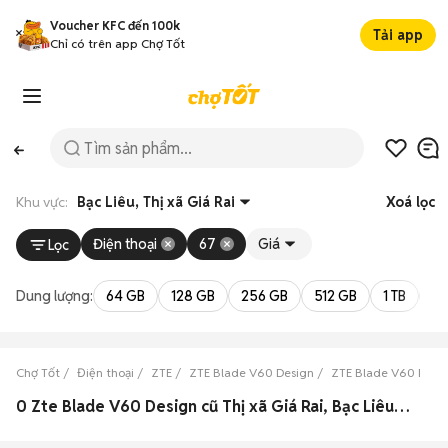
Voucher KFC đến 100k
Tải app
Chỉ có trên app Chợ Tốt
Khu vực:
Bạc Liêu, Thị xã Giá Rai
Xoá lọc
Điện thoại
67
Giá
Lọc
Dung lượng:
64 GB
128 GB
256 GB
512 GB
1 TB
2 
Chợ Tốt
Điện thoại
ZTE
ZTE Blade V60 Design
ZTE Blade V60 Desig
0 Zte Blade V60 Design cũ Thị xã Giá Rai, Bạc Liêu đẹp