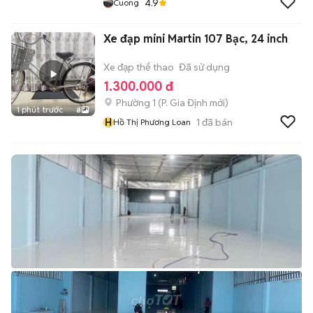
4.9
Cuong
Xe đạp mini Martin 107 Bạc, 24 inch
Xe đạp thể thao
Đã sử dụng
1.300.000 đ
Phường 1
(
P. Gia Định
mới)
1 phút trước
8
H
1
đã bán
Hồ Thị Phương Loan