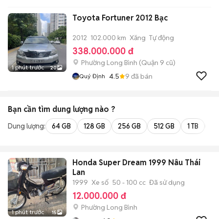
Toyota Fortuner 2012 Bạc
2012
102.000 km
Xăng
Tự động
338.000.000 đ
Phường Long Bình (Quận 9 cũ)
1 phút trước
20
4.5
9
đã bán
Quý Định
Bạn cần tìm
dung lượng
nào ?
Dung lượng:
64 GB
128 GB
256 GB
512 GB
1 TB
2 
Honda Super Dream 1999 Nâu Thái
Lan
1999
Xe số
50 - 100 cc
Đã sử dụng
12.000.000 đ
Phường Long Bình
1 phút trước
15