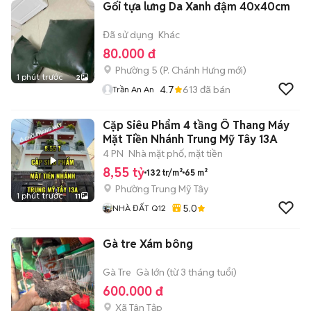
Gối tựa lưng Da Xanh đậm 40x40cm
Đã sử dụng
Khác
80.000 đ
Phường 5
(
P. Chánh Hưng
mới)
1 phút trước
2
4.7
613
đã bán
Trần An An
Cặp Siêu Phẩm 4 tầng Ô Thang Máy
Mặt Tiền Nhánh Trung Mỹ Tây 13A
4 PN
Nhà mặt phố, mặt tiền
8,55 tỷ
132 tr/m²
65 m²
Phường Trung Mỹ Tây
1 phút trước
11
5.0
NHÀ ĐẤT Q12
Gà tre Xám bông
Gà Tre
Gà lớn (từ 3 tháng tuổi)
600.000 đ
Xã Tân Tập