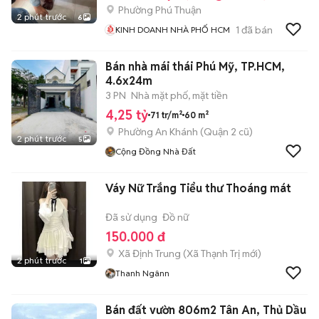
Phường Phú Thuận
2 phút trước
6
1
đã bán
KINH DOANH NHÀ PHỐ HCM
Bán nhà mái thái Phú Mỹ, TP.HCM,
4.6x24m
3 PN
Nhà mặt phố, mặt tiền
4,25 tỷ
71 tr/m²
60 m²
Phường An Khánh (Quận 2 cũ)
2 phút trước
5
Cộng Đồng Nhà Đất
Váy Nữ Trắng Tiểu thư Thoáng mát
Đã sử dụng
Đồ nữ
150.000 đ
Xã Định Trung
(
Xã Thạnh Trị
mới)
2 phút trước
1
Thanh Ngânn
Bán đất vườn 806m2 Tân An, Thủ Dầu