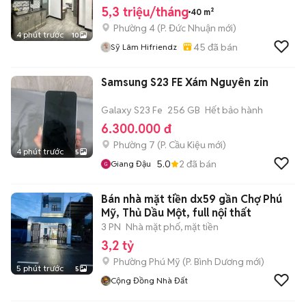
5,3 triệu/tháng
40 m²
Phường 4
(
P. Đức Nhuận
mới)
4 phút trước
10
45
đã bán
Sỹ Lâm Hifriendz
Samsung S23 FE Xám Nguyên zin
Galaxy S23 Fe
256 GB
Hết bảo hành
6.300.000 đ
Phường 7
(
P. Cầu Kiệu
mới)
4 phút trước
5
5.0
2
đã bán
Giang Đậu
Bán nhà mặt tiền dx59 gần Chợ Phú
Mỹ, Thủ Dầu Một, full nội thất
3 PN
Nhà mặt phố, mặt tiền
3,2 tỷ
Phường Phú Mỹ
(
P. Bình Dương
mới)
5 phút trước
5
Cộng Đồng Nhà Đất