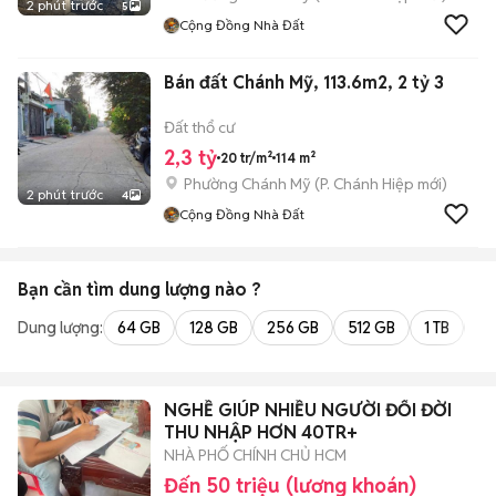
2 phút trước
5
Cộng Đồng Nhà Đất
Bán đất Chánh Mỹ, 113.6m2, 2 tỷ 3
Đất thổ cư
2,3 tỷ
20 tr/m²
114 m²
Phường Chánh Mỹ
(
P. Chánh Hiệp
mới)
2 phút trước
4
Cộng Đồng Nhà Đất
Bạn cần tìm
dung lượng
nào ?
Dung lượng:
64 GB
128 GB
256 GB
512 GB
1 TB
2 
NGHỀ GIÚP NHIỀU NGƯỜI ĐỔI ĐỜI
THU NHẬP HƠN 40TR+
NHÀ PHỐ CHÍNH CHỦ HCM
Đến 50 triệu (lương khoán)