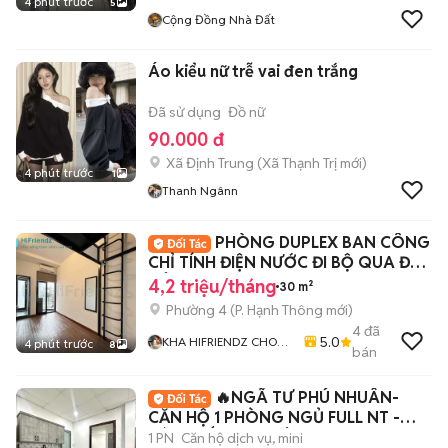
4 phút trước
5
Cộng Đồng Nhà Đất
Áo kiểu nữ trễ vai đen trắng
Đã sử dụng
Đồ nữ
90.000 đ
Xã Định Trung
(
Xã Thạnh Trị
mới)
4 phút trước
1
Thanh Ngânn
PHÒNG DUPLEX BAN CÔNG
CHỈ TÍNH ĐIỆN NƯỚC ĐI BỘ QUA ĐH
CÔNG NGHIỆP
4,2 triệu/tháng
30 m²
Phường 4
(
P. Hạnh Thông
mới)
4
đã
5.0
KHA HIFRIENDZ CHO
4 phút trước
8
bán
THUÊ PHÒNG GIÁ RẺ
KHU VỰC GÒ VẤP - Q12
🔥NGÃ TƯ PHÚ NHUÂN-
- TÂN BÌNH
CĂN HỘ 1 PHÒNG NGỦ FULL NT -
TÁCH BẾP-BAN CÔNG-40M2
1 PN
Căn hộ dịch vụ, mini