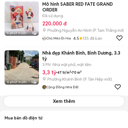
Mô hình SABER RED FATE GRAND
ORDER
Đã sử dụng
220.000 đ
Phường Nguyễn An Ninh
(
P. Tam Thắng
mới)
5 phút trước
1
4.5
135
đã bán
Chú Mèo Đi Hia
Nhà đẹp Khánh Bình, Bình Dương, 3.3
tỷ
3 PN
Nhà mặt phố, mặt tiền
3,3 tỷ
47 tr/m²
70 m²
Phường Khánh Bình
(
P. Tân Hiệp
mới)
6 phút trước
5
Cộng Đồng Nhà Đất
Xem thêm
Mua bán đồ điện tử