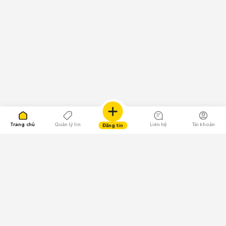
Trang chủ
Quản lý tin
Liên hệ
Tài khoản
Đăng tin
109.000 Bình chọn
Tải ứng dụng Chợ Tốt