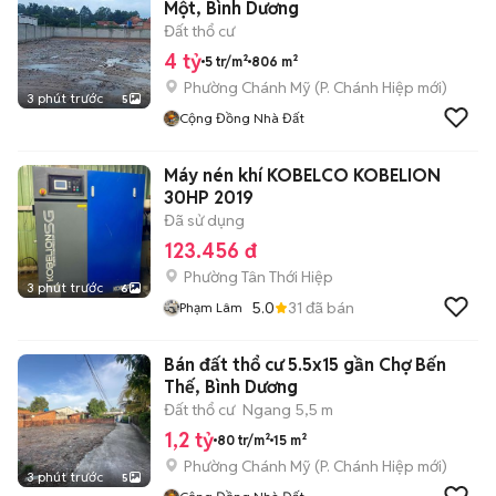
Một, Bình Dương
Đất thổ cư
4 tỷ
5 tr/m²
806 m²
Phường Chánh Mỹ
(
P. Chánh Hiệp
mới)
3 phút trước
5
Cộng Đồng Nhà Đất
Máy nén khí KOBELCO KOBELION
30HP 2019
Đã sử dụng
123.456 đ
Phường Tân Thới Hiệp
3 phút trước
6
5.0
31
đã bán
Phạm Lâm
Bán đất thổ cư 5.5x15 gần Chợ Bến
Thế, Bình Dương
Đất thổ cư
Ngang 5,5 m
1,2 tỷ
80 tr/m²
15 m²
Phường Chánh Mỹ
(
P. Chánh Hiệp
mới)
3 phút trước
5