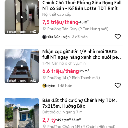
Chính Chủ Thuê Phòng Siêu Rộng Full
NT có Sân - Kế Bên Lotte TDT Rmit
Nội thất cao cấp
7,5 triệu/tháng
45 m²
Phường Tân Quy
(
P. Tân Hưng
mới)
1 phút trước
12
3
đã bán
Hữu Đức Thiện
Nhận cọc giữ đến 1/9 nhà mới 100%
full NT ngay hàng xanh cho nuôi pet
🍃
1 PN
Căn hộ dịch vụ, mini
6,6 triệu/tháng
25 m²
Phường 14
(
P. Bình Thạnh
mới)
1 phút trước
10
M
1
đã bán
Myhn
Bán đất thổ cư Chợ Chánh Mỹ TDM,
7x21.5m, Hướng Bắc
Đất thổ cư
Ngang 7 m
2,7 tỷ
49 tr/m²
55 m²
Phường Chánh Mỹ
(
P. Chánh Hiệp
mới)