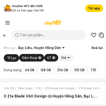
Voucher KFC đến 100k
Tải app
Chỉ có trên app Chợ Tốt
Khu vực:
Bạc Liêu, Huyện Hồng Dân
Xoá lọc
Điện thoại
67
Giá
Lọc
Dung lượng:
64 GB
128 GB
256 GB
512 GB
1 TB
2 
Chợ Tốt
Điện thoại
ZTE
ZTE Blade V60 Design
ZTE Blade V60 Desig
0 Zte Blade V60 Design cũ Huyện Hồng Dân, Bạc Liêu đẹp