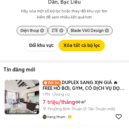
Dân, Bạc Liêu
Hãy xóa một số bộ lọc hoặc thay đổi khu vực tìm 
kiếm để xem nhiều kết quả hơn
Điện thoại
ZTE
Blade V60 Design
Đổi khu vực
Xóa tất cả bộ lọc
Tin đăng mới
DUPLEX SANG XỊN GIÁ 🔥
FREE HỒ BƠI, GYM, CÓ DỊCH VỤ DỌN
PHÒNG
1 PN
Chung cư
7 triệu/tháng
30 m²
Phường Bình Thuận
(
P. Tân Thuận
mới)
1 phút trước
12
Hang Pham