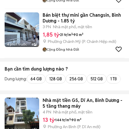
Cộng Đồng Nhà Đất
Bán biệt thự mini gần Changsin, Bình
Dương - 1.85 tỷ
3 PN
Nhà mặt phố, mặt tiền
1,85 tỷ
21 tr/m²
90 m²
Phường Chánh Mỹ
(
P. Chánh Hiệp
mới)
4 phút trước
5
Cộng Đồng Nhà Đất
Bạn cần tìm
dung lượng
nào ?
Dung lượng:
64 GB
128 GB
256 GB
512 GB
1 TB
2 
Nhà mặt tiền GS, Dĩ An, Bình Dương -
5 tầng thang máy
4 PN
Nhà mặt phố, mặt tiền
13 tỷ
144 tr/m²
90 m²
Phường An Bình
(
P. Dĩ An
mới)