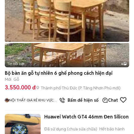
Tin nổi bật
6
+
2
Bộ bàn ăn gỗ tự nhiên 6 ghế phong cách hiện đại
Mới
Gỗ
3.550.000 đ
Thành phố Thủ Đức
(
P. Tăng Nhơn Phú
mới)
1
đã bán
Bấm để hiện số
Chat
NỘI THẤT GIÁ RẺ KHU VỰC
TPHCM
Huawei Watch GT4 46mm Đen Silicon
Đã sử dụng (chưa sửa chữa)
Hết bảo hành