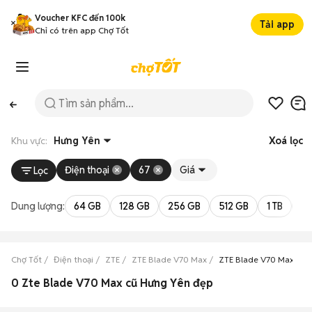
Voucher KFC đến 100k
Tải app
Chỉ có trên app Chợ Tốt
Khu vực:
Hưng Yên
Xoá lọc
Điện thoại
67
Giá
Lọc
Dung lượng:
64 GB
128 GB
256 GB
512 GB
1 TB
2 
Chợ Tốt
Điện thoại
ZTE
ZTE Blade V70 Max
ZTE Blade V70 Max Hư
0 Zte Blade V70 Max cũ Hưng Yên đẹp