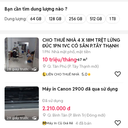
Bạn cần tìm
dung lượng
nào ?
Dung lượng:
64 GB
128 GB
256 GB
512 GB
1 TB
2 
CHO THUÊ NHÀ 4 X 18M TRỆT LỬNG
ĐÚC 1PN 1VC CÓ SÂN P.TÂY THẠNH
1 PN
Nhà mặt phố, mặt tiền
10 triệu/tháng
67 m²
Q. Tân Phú
(
P. Tây Thạnh
mới)
28 giây trước
3
L
5.0
LIÊN CHO THUÊ NHÀ
Máy in Canon 2900 đã qua sử dụng
Đã sử dụng
2.210.000 đ
Q. Bình Tân
(
P. Bình Trị Đông
mới)
29 giây trước
1
M
4
đã bán
Máy In Cũ Giá Rẻ