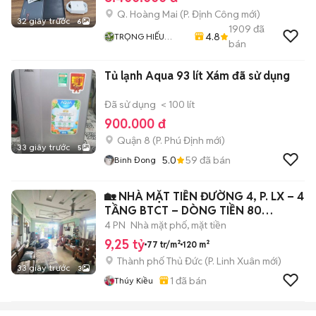
Q. Hoàng Mai
(
P. Định Công
mới)
32 giây trước
6
1909
đã
4.8
TRỌNG HIẾU
bán
STORE
Tủ lạnh Aqua 93 lít Xám đã sử dụng
Đã sử dụng
< 100 lít
900.000 đ
Quận 8
(
P. Phú Định
mới)
33 giây trước
5
5.0
59
đã bán
Binh Đong
🏡 NHÀ MẶT TIỀN ĐƯỜNG 4, P. LX – 4
TẦNG BTCT – DÒNG TIỀN 80
TR/NĂM
4 PN
Nhà mặt phố, mặt tiền
9,25 tỷ
77 tr/m²
120 m²
Thành phố Thủ Đức
(
P. Linh Xuân
mới)
33 giây trước
3
1
đã bán
Thúy Kiều