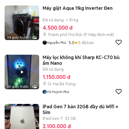
Máy giặt Aqua 11kg Inverter Đen
Đã sử dụng
> 10 kg
4.500.000 đ
Thành phố Thủ Đức
(
P. Hiệp Bình
mới)
34 giây trước
3
5.0
5
đã bán
Nguyễn Phú
Máy lọc không khí Sharp KC-C70 bù
ẩm Nano
Đã sử dụng
1.150.000 đ
Q. Hai Bà Trưng
35 giây trước
3
Võ Huỳnh Phú
iPad Gen 7 bản 32GB đầy đủ Wifi +
Sim
iPad Gen 7
32 GB
2.100.000 đ