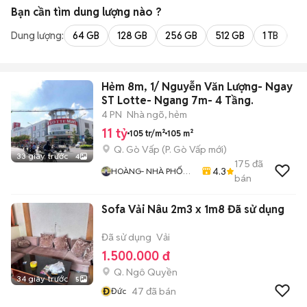
Bạn cần tìm
dung lượng
nào ?
Dung lượng:
64 GB
128 GB
256 GB
512 GB
1 TB
2 
Hẻm 8m, 1/ Nguyễn Văn Lượng- Ngay
ST Lotte- Ngang 7m- 4 Tầng.
4 PN
Nhà ngõ, hẻm
11 tỷ
105 tr/m²
105 m²
Q. Gò Vấp
(
P. Gò Vấp
mới)
33 giây trước
4
175
đã
4.3
HOÀNG- NHÀ PHỐ
bán
SÀI GÒN
Sofa Vải Nâu 2m3 x 1m8 Đã sử dụng
Đã sử dụng
Vải
1.500.000 đ
Q. Ngô Quyền
34 giây trước
5
Đ
47
đã bán
Đức