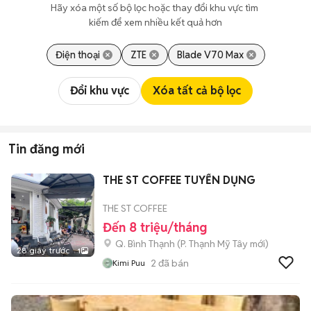
Hãy xóa một số bộ lọc hoặc thay đổi khu vực tìm 
kiếm để xem nhiều kết quả hơn
Điện thoại
ZTE
Blade V70 Max
Đổi khu vực
Xóa tất cả bộ lọc
Tin đăng mới
THE ST COFFEE TUYỂN DỤNG
THE ST COFFEE
Đến 8 triệu/tháng
Q. Bình Thạnh
(
P. Thạnh Mỹ Tây
mới)
28 giây trước
1
2
đã bán
Kimi Puu