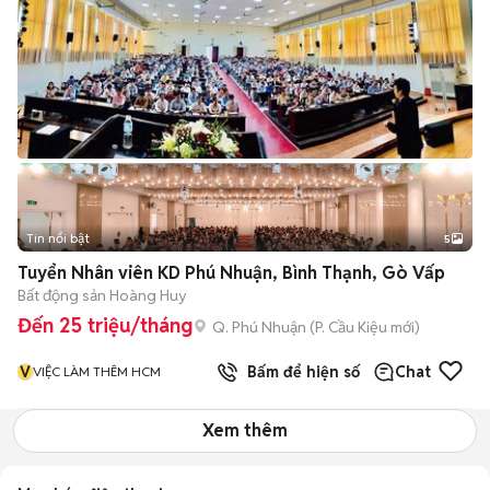
Tin nổi bật
5
Tuyển Nhân viên KD Phú Nhuận, Bình Thạnh, Gò Vấp
Bất động sản Hoàng Huy
Đến 25 triệu/tháng
Q. Phú Nhuận
(
P. Cầu Kiệu
mới)
V
Bấm để hiện số
Chat
VIỆC LÀM THÊM HCM
Xem thêm