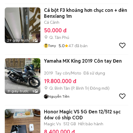
Cá bột F3 khoảng hơn chục con + đèn
Benxiang 1m
Cá Cảnh
50.000 đ
Q. Tân Phú
29 giây trước
2
T
5.0
47
đã bán
Tony
Yamaha MX King 2019 Côn tay Đen
2019
Tay côn/Moto
Đã sử dụng
19.800.000 đ
Q. Bình Tân
(
P. Bình Trị Đông
mới)
31 giây trước
5
Nguyễn Tiền
Honor Magic VS 5G Đen 12/512 sạc
66w có ship COD
Magic Vs
512 GB
Hết bảo hành
8.400.000 đ