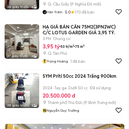
Q. Cầu Giấy
(
P. Nghĩa Đô
mới)
36 giây trước
6
5.0
170
đã bán
Hàn Trâm
HẠ GIÁ BÁN CĂN 75M2(3PN2WC)
C/C LOTUS GARDEN GIÁ 3,95 TỶ.
3 PN
Chung cư
3,95 tỷ
53 tr/m²
75 m²
Q. Tân Phú
37 giây trước
3
T
1
đã bán
Trọng Hoàng
SYM Priti 50cc 2024 Trắng 900km
2024
Tay ga
Dưới 50 cc
Đã sử dụng
20.500.000 đ
Thành phố Thủ Đức
(
P. Bình Trưng
mới)
38 giây trước
5
N
Nguyễn Duy Trường