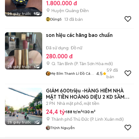
1.800.000 đ
Huyện Quảng Điền
28 giây trước
5
D
13
đã bán
DũngS
son hiệu các hãng bao chuẩn
Đã sử dụng
Đồ nữ
280.000 đ
Q. Tân Bình
(
P. Tân Sơn Hòa
mới)
28 giây trước
5
59
đã
4.5
Mẹ Bĩm Thanh Lí Đồ Cá
bán
Nhân
GIẢM 600triệu -HÀNG HIẾM NHÀ
MẶT TIỀN HOÀNG DIỆU 2 KD SẦM
UẤT
2 PN
Nhà mặt phố, mặt tiền
24,4 tỷ
188 tr/m²
130 m²
Thành phố Thủ Đức
(
P. Linh Xuân
mới)
28 giây trước
3
Thịnh Nguyễn