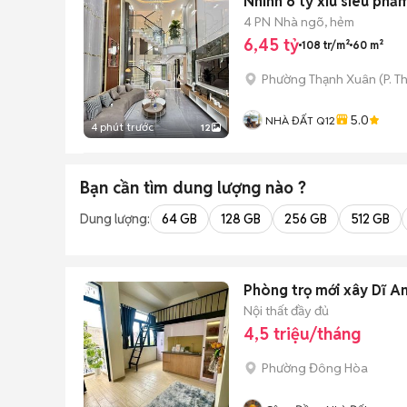
Nhỉnh 6 tỷ xíu siêu p
4 PN
Nhà ngõ, hẻm
6,45 tỷ
108 tr/m²
60 m²
Phường Thạnh Xuân
(
P. T
5.0
NHÀ ĐẤT Q12
4 phút trước
12
Bạn cần tìm
dung lượng
nào ?
Dung lượng:
64 GB
128 GB
256 GB
512 GB
Phòng trọ mới xây Dĩ An
Nội thất đầy đủ
4,5 triệu/tháng
Phường Đông Hòa