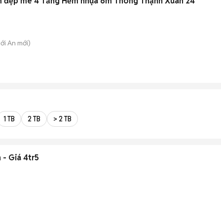
hẩm đẹp mê 4 Tầng Hẻm nhựa 6m Thông Thạnh Xuân 24
hới An
mới)
1 TB
2 TB
> 2 TB
 - Giá 4tr5