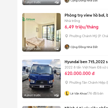
Cộng Đồng Nhà Đất
2 phút trước
4
Phòng trọ view hồ bơi, 
Nhà trống
6,49 triệu/tháng
Phường Chánh Mỹ
(
P. Ch
Cộng Đồng Nhà Đất
3 phút trước
5
Hyundai ben 7t5,2022 sơ
2022
8 tấn
Việt Nam
Đã sử 
620.000.000 đ
Phường Tân Chánh Hiệp
(
L
176
đã bán
Lê Văn Khoa
4 phút trước
8