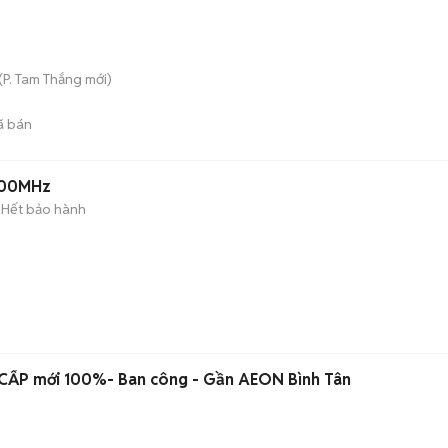
(
P. Tam Thắng
mới)
ã bán
200MHz
Hết bảo hành
 CẤP mới 100%- Ban công - Gần AEON Bình Tân