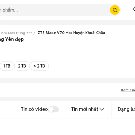
 V70 Max Hưng Yên
ZTE Blade V70 Max Huyện Khoái Châu
ng Yên đẹp
1 TB
2 TB
> 2 TB
Xem Cử
Tin có video
Tin mới nhất
Dạng lư