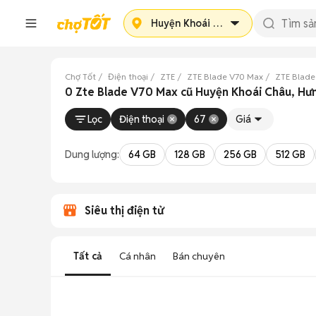
Huyện Khoái Châu
Chợ Tốt
Điện thoại
ZTE
ZTE Blade V70 Max
ZTE Blade
0 Zte Blade V70 Max cũ Huyện Khoái Châu, Hư
Lọc
Điện thoại
67
Giá
Dung lượng:
64 GB
128 GB
256 GB
512 GB
Siêu thị điện tử
Tất cả
Cá nhân
Bán chuyên