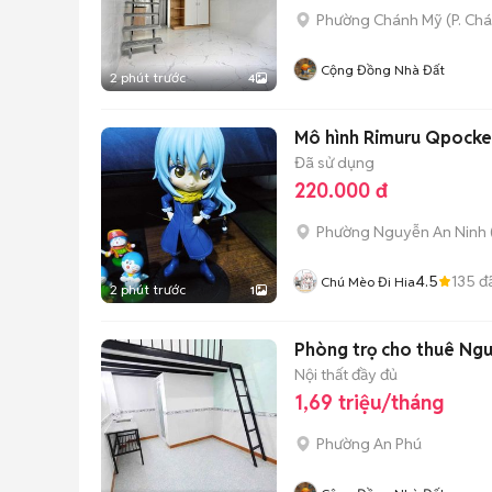
Phường Chánh Mỹ
(
P. Ch
Cộng Đồng Nhà Đất
2 phút trước
4
Mô hình Rimuru Qpock
Đã sử dụng
220.000 đ
Phường Nguyễn An Ninh
4.5
135
đ
Chú Mèo Đi Hia
2 phút trước
1
Phòng trọ cho thuê Ngu
Nội thất đầy đủ
1,69 triệu/tháng
Phường An Phú