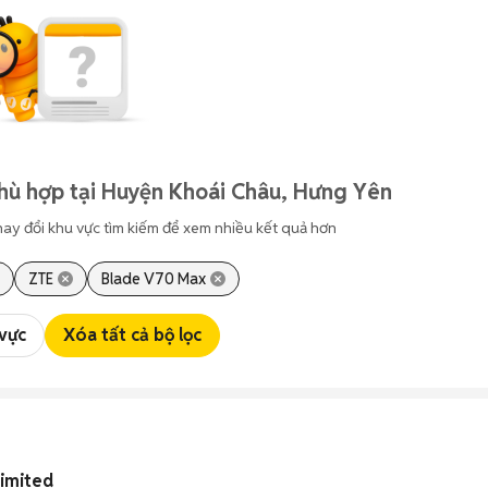
hù hợp tại Huyện Khoái Châu, Hưng Yên
hay đổi khu vực tìm kiếm để xem nhiều kết quả hơn
ZTE
Blade V70 Max
 vực
Xóa tất cả bộ lọc
limited