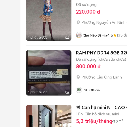
Đã sử dụng
220.000 đ
Phường Nguyễn An Ninh
4.5
135
đ
Chú Mèo Đi Hia
1 phút trước
1
RAM PNY DDR4 8GB 3
Đã sử dụng (chưa sửa chữa)
800.000 đ
Phường Cầu Ông Lãnh
INU Official
1 phút trước
1
🚨 Căn hộ mini NT CAO
1 PN
Căn hộ dịch vụ, mini
5,3 triệu/tháng
30 m²