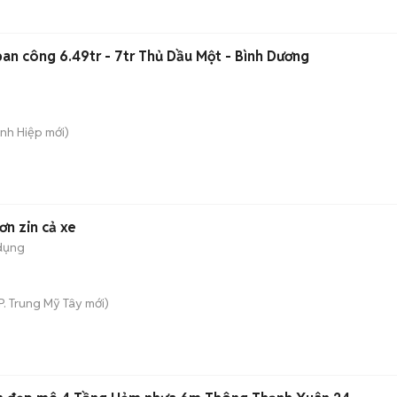
ban công 6.49tr - 7tr Thủ Dầu Một - Bình Dương
ánh Hiệp
mới)
n zin cả xe
dụng
P. Trung Mỹ Tây
mới)