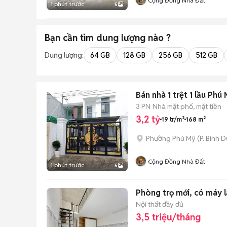
Cộng Đồng Nhà Đất
1 phút trước
5
Bạn cần tìm
dung lượng
nào ?
Dung lượng:
64 GB
128 GB
256 GB
512 GB
Bán nhà 1 trệt 1 lầu Phú
3 PN
Nhà mặt phố, mặt tiền
3,2 tỷ
19 tr/m²
168 m²
Phường Phú Mỹ
(
P. Bình 
Cộng Đồng Nhà Đất
1 phút trước
5
Phòng trọ mới, có máy 
Nội thất đầy đủ
3,5 triệu/tháng