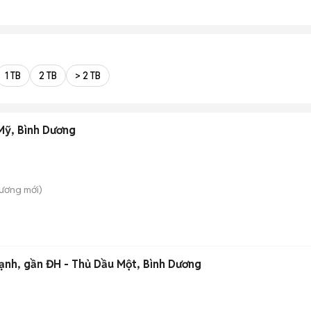
1 TB
2 TB
> 2 TB
 Mỹ, Bình Dương
Dương
mới)
lạnh, gần ĐH - Thủ Dầu Một, Bình Dương