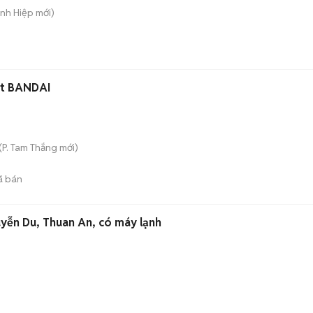
ánh Hiệp
mới)
et BANDAI
(
P. Tam Thắng
mới)
ã bán
yễn Du, Thuan An, có máy lạnh