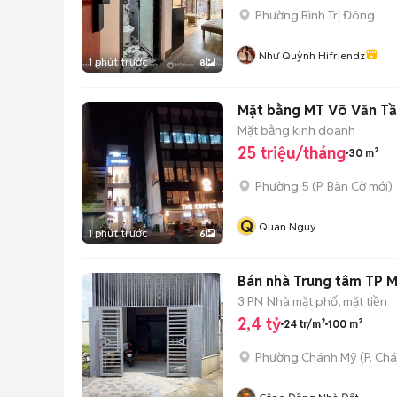
Phường Bình Trị Đông
Như Quỳnh Hifriendz
1 phút trước
8
Mặt bằng MT Võ Văn Tần
Mặt bằng kinh doanh
25 triệu/tháng
30 m²
Phường 5
(
P. Bàn Cờ
mới)
Q
Quan Nguy
1 phút trước
6
Bán nhà Trung tâm TP 
3 PN
Nhà mặt phố, mặt tiền
2,4 tỷ
24 tr/m²
100 m²
Phường Chánh Mỹ
(
P. Ch