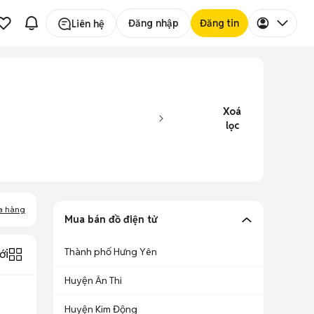
Đăng nhập
Đăng tin
Liên hệ
Xoá
lọc
a hàng
Mua bán đồ điện tử
Thành phố Hưng Yên
ới
Huyện Ân Thi
Huyện Kim Động