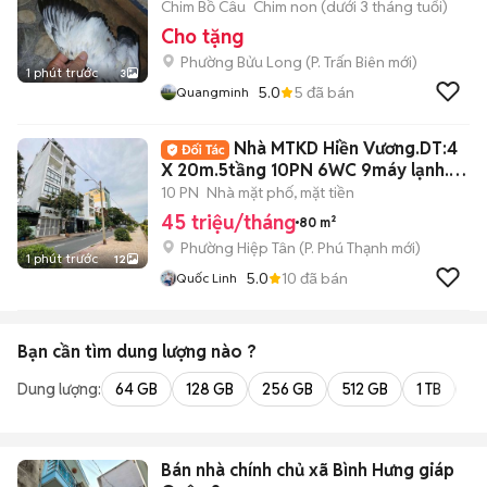
Chim Bồ Câu
Chim non (dưới 3 tháng tuổi)
Cho tặng
Phường Bửu Long
(
P. Trấn Biên
mới)
1 phút trước
3
5.0
5
đã bán
Quangminh
Nhà MTKD Hiền Vương.DT:4
X 20m.5tầng 10PN 6WC 9máy lạnh.
co thang máy
10 PN
Nhà mặt phố, mặt tiền
45 triệu/tháng
80 m²
Phường Hiệp Tân
(
P. Phú Thạnh
mới)
1 phút trước
12
5.0
10
đã bán
Quốc Linh
Bạn cần tìm
dung lượng
nào ?
Dung lượng:
64 GB
128 GB
256 GB
512 GB
1 TB
2 
Bán nhà chính chủ xã Bình Hưng giáp