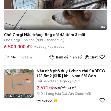
Tin nổi bật
6
+
2
Chó Corgi Nâu trắng lông dài đã tiêm 3 mũi
Chó Corgi
Chó con (dưới 3 tháng tuổi)
6.500.000 đ
Phường Phú Thượng
1
đã bán
Bấm để hiện số
Chat
Tr Nhan
Nền nhà phố duy 1 chính chủ SADECO
123,5m2 [SHR] khu Nam Sài Gòn
Đất nền dự án
Ngang 6,5 m
2,671 tỷ
22 tr/m²
124 m²
Xã Long Hậu
(
Xã Cần Giuộc
mới)
2 phút trước
5
SADECO