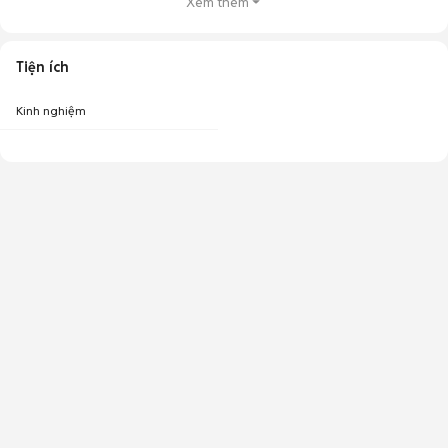
Xem thêm
Tiện ích
Kinh nghiệm