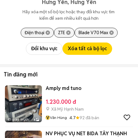
Hưng Yên, Hưng Yên
Hãy xóa một số bộ lọc hoặc thay đổi khu vực tìm 
kiếm để xem nhiều kết quả hơn
Điện thoại
ZTE
Blade V70 Max
Đổi khu vực
Xóa tất cả bộ lọc
Tin đăng mới
Amply md tuno
1.230.000 đ
Xã Mỹ Hạnh Nam
V
4.7
92
đã bán
Văn Hùng
41 giây trước
6
NV PHỤC VỤ NET BIDA TÂY THẠNH