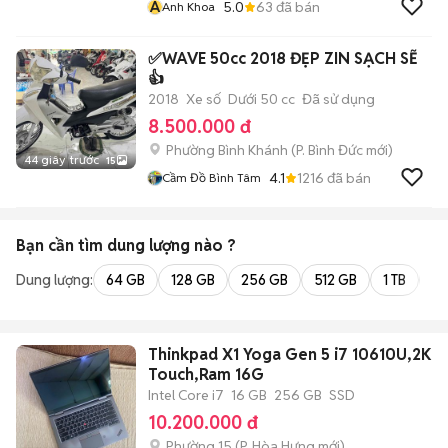
A
5.0
63
đã bán
Anh Khoa
✅WAVE 50cc 2018 ĐẸP ZIN SẠCH SẼ
👍
2018
Xe số
Dưới 50 cc
Đã sử dụng
8.500.000 đ
Phường Bình Khánh
(
P. Bình Đức
mới)
44 giây trước
15
4.1
1216
đã bán
Cầm Đồ Bình Tâm
Bạn cần tìm
dung lượng
nào ?
Dung lượng:
64 GB
128 GB
256 GB
512 GB
1 TB
2 
Thinkpad X1 Yoga Gen 5 i7 10610U,2K
Touch,Ram 16G
Intel Core i7
16 GB
256 GB
SSD
10.200.000 đ
Phường 15
(
P. Hòa Hưng
mới)