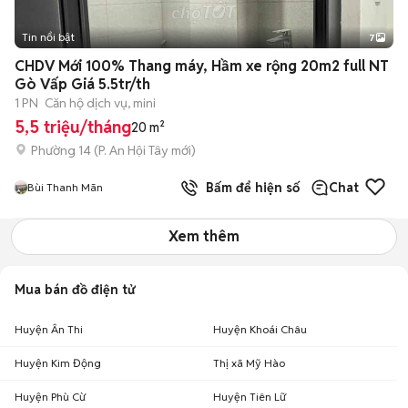
Tin nổi bật
7
+
2
CHDV Mới 100% Thang máy, Hầm xe rộng 20m2 full NT
Gò Vấp Giá 5.5tr/th
1 PN
Căn hộ dịch vụ, mini
5,5 triệu/tháng
20 m²
Phường 14
(
P. An Hội Tây
mới)
Bấm để hiện số
Chat
Bùi Thanh Mãn
Xem thêm
Mua bán đồ điện tử
Huyện Ân Thi
Huyện Khoái Châu
Huyện Kim Động
Thị xã Mỹ Hào
Huyện Phù Cừ
Huyện Tiên Lữ