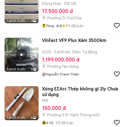
Dòng khác
128 GB
17.500.000 đ
Phường Ô Chợ Dừa
1 phút trước
3
T
4.6
93
đã bán
Tùng
VinFast VF9 Plus Xám 3500km
2025
3.600 km
Điện
Tự động
1.199.000.000 đ
Phường Tân Hưng
1 phút trước
5
Nguyễn Thanh Thiện
Xẻng EZArc Thép không gỉ 2ly Chưa
sử dụng
Mới
150.000 đ
Phường 3
(
P. Hạnh Thông
mới)
1 phút trước
6
A
93
đã bán
A Vũ