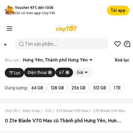
Voucher KFC đến 100k
Tải app
Chỉ có trên app Chợ Tốt
Khu vực:
Hưng Yên, Thành phố Hưng Yên
Xoá lọc
Điện thoại
67
Giá
Lọc
Dung lượng:
64 GB
128 GB
256 GB
512 GB
1 TB
2 
Chợ Tốt
Điện thoại
ZTE
ZTE Blade V70 Max
ZTE Blade V70 Max Hư
0 Zte Blade V70 Max cũ Thành phố Hưng Yên, Hưng Yên đẹp