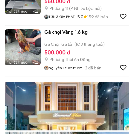
560.000 đ
Phường 11
(
P. Nhiêu Lộc
mới)
1 phút trước
4
5.0
159
đã bán
TÙNG GIA PHÁT
Gà chọi Vàng 1.6 kg
Gà Chọi
Gà lớn (từ 3 tháng tuổi)
500.000 đ
Phường Thới An Đông
1 phút trước
4
2
đã bán
Nguyễn Leuchtturm