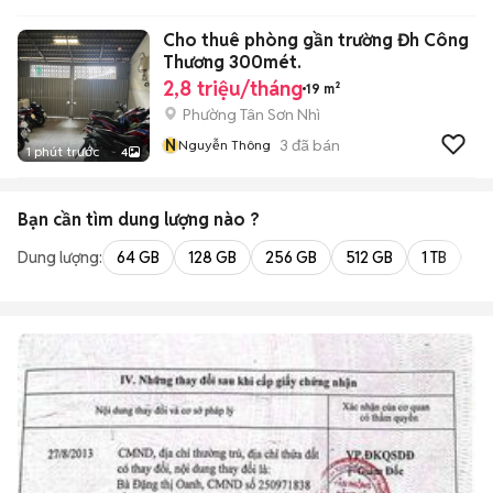
Cho thuê phòng gần trường Đh Công
Thương 300mét.
2,8 triệu/tháng
19 m²
Phường Tân Sơn Nhì
N
3
đã bán
Nguyễn Thông
1 phút trước
4
Bạn cần tìm
dung lượng
nào ?
Dung lượng:
64 GB
128 GB
256 GB
512 GB
1 TB
2 