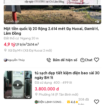
Tin nổi bật
6
+
2
Mặt tiền quốc lộ 20 Rộng 2.614 mét Đạ Huoai, Đamb'ri,
Lâm Đồng
Đất thổ cư
Ngang 20 m
4,9 tỷ
1,9 tr/m²
2614 m²
Xã Đạ M'ri
(
Xã Đạ Huoai 2
mới)
Bấm để hiện số
Chat
Nguyễn Thúy
tủ sạch đẹp tiết kiệm điện bao sài 30
ngày BH 1t
Đã sử dụng
400 - 499 lít
3.800.000 đ
Phường 14
(
P. Tân Bình
mới)
1 phút trước
5
208
đã
4.6
ĐIỆN LẠNH SONG
bán