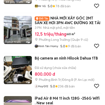
44 giây trước
4
M
5.0
78
đã bán
Mr Vũ
NHÀ MỚI XÂY GÓC 2MT
SÂN XE HƠI 3PN 4WC ĐƯỜNG XE TẢI
3 PN
Nhà mặt phố, mặt tiền
12,5 triệu/tháng
60 m²
Phường Long Trường (Quận 9 cũ)
1 phút trước
4
5.0
9
đã bán
Minh Tân Homy
Bộ camera an ninh Hilook Dahua 1TB
Đã sử dụng (chưa sửa chữa)
800.000 đ
Phường Bình Trị Đông B
(
P. An Lạc
mới)
1 phút trước
5
5.0
236
đã bán
HuyQ12
iPad Air 8 M4 11 inch 128G -256G Wifi
. New seal