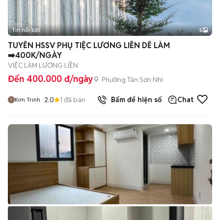
Tin nổi bật
5
TUYỂN HSSV PHỤ TIỆC LƯƠNG LIỀN DỄ LÀM
➡️400K/NGÀY
VIỆC LÀM LƯƠNG LIỀN
Đến 400.000 đ/ngày
Phường Tân Sơn Nhì
2.0
1
đã bán
Bấm để hiện số
Chat
Kim Trinh