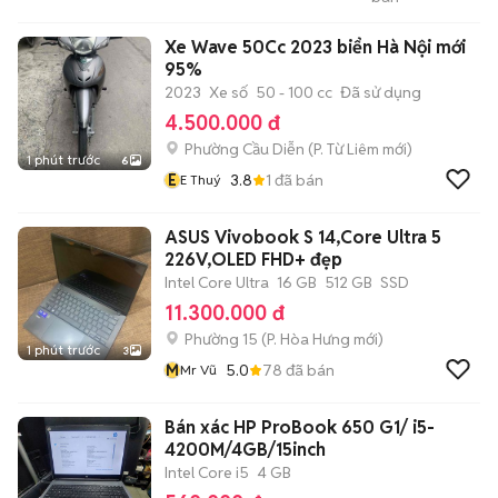
PHÁT
Xe Wave 50Cc 2023 biển Hà Nội mới
95%
2023
Xe số
50 - 100 cc
Đã sử dụng
4.500.000 đ
Phường Cầu Diễn
(
P. Từ Liêm
mới)
1 phút trước
6
E
3.8
1
đã bán
E Thuý
ASUS Vivobook S 14,Core Ultra 5
226V,OLED FHD+ đẹp
Intel Core Ultra
16 GB
512 GB
SSD
11.300.000 đ
Phường 15
(
P. Hòa Hưng
mới)
1 phút trước
3
M
5.0
78
đã bán
Mr Vũ
Bán xác HP ProBook 650 G1/ i5-
4200M/4GB/15inch
Intel Core i5
4 GB