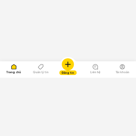
Trang chủ
Quản lý tin
Liên hệ
Tài khoản
Đăng tin
109.000 Bình chọn
Tải ứng dụng Chợ Tốt