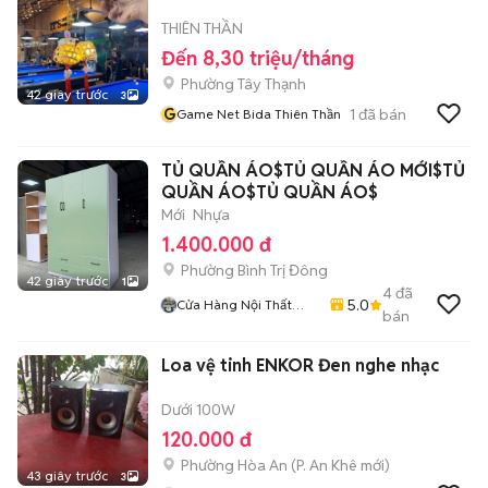
THIÊN THẦN
Đến 8,30 triệu/tháng
Phường Tây Thạnh
42 giây trước
3
G
1
đã bán
Game Net Bida Thiên Thần
TỦ QUẦN ÁO$TỦ QUẦN ÁO MỚI$TỦ
QUẦN ÁO$TỦ QUẦN ÁO$
Mới
Nhựa
1.400.000 đ
Phường Bình Trị Đông
42 giây trước
1
4
đã
5.0
Cửa Hàng Nội Thất
bán
Lâm Gia
Loa vệ tinh ENKOR Đen nghe nhạc
Dưới 100W
120.000 đ
Phường Hòa An
(
P. An Khê
mới)
43 giây trước
3