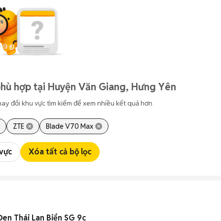
phù hợp tại Huyện Văn Giang, Hưng Yên
hay đổi khu vực tìm kiếm để xem nhiều kết quả hơn
ZTE
Blade V70 Max
 vực
Xóa tất cả bộ lọc
en Thái Lan Biển SG 9c