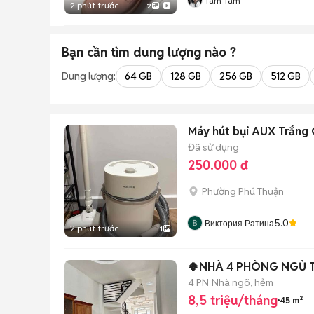
Tâm Tâm
2 phút trước
2
Bạn cần tìm
dung lượng
nào ?
Dung lượng:
64 GB
128 GB
256 GB
512 GB
Máy hút bụi AUX Trắng 
Đã sử dụng
250.000 đ
Phường Phú Thuận
5.0
Виктория Ратина
2 phút trước
1
🍀NHÀ 4 PHÒNG NGỦ 
4 PN
Nhà ngõ, hẻm
8,5 triệu/tháng
45 m²