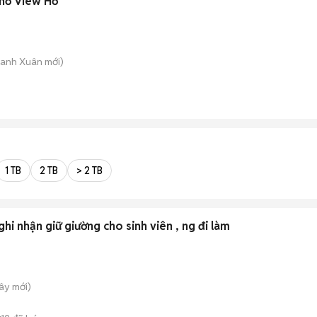
hố View Hồ
hanh Xuân
mới)
1 TB
2 TB
> 2 TB
ghi nhận giữ giường cho sinh viên , ng đi làm
Tây
mới)