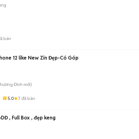
ụng
ã bán
á Chuẩn🔥 iPhone 12 like New Zin Đẹp-Có Góp
Khương Đình
mới)
5.0
7
đã bán
DĐ , Full Box , đẹp keng