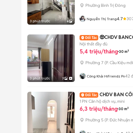
Phường Bình Trị Đông
4.7
30
Nguyễn Thị Trang
3 phút trước
6
Nội thất đầy đủ
5,4 triệu/tháng
30 m²
Phường 7
(
P. Cầu Kiệu
mới
42
đ
Công Khải HiFriendz Pn
3 phút trước
7
CHDV BAN CÔ
1 PN
Căn hộ dịch vụ, mini
6,3 triệu/tháng
30 m²
Phường 5
(
P. Đức Nhuận
m