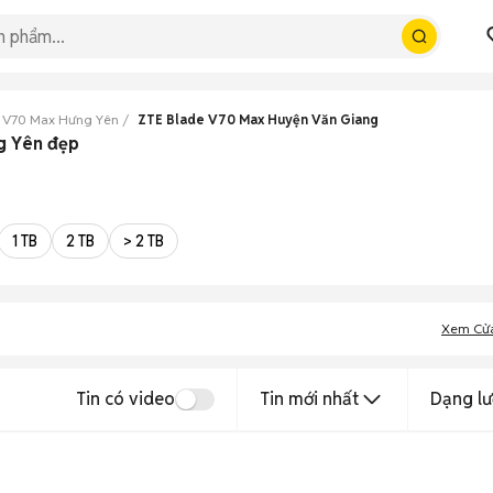
 V70 Max Hưng Yên
ZTE Blade V70 Max Huyện Văn Giang
g Yên đẹp
1 TB
2 TB
> 2 TB
Xem Cử
Tin có video
Tin mới nhất
Dạng lư