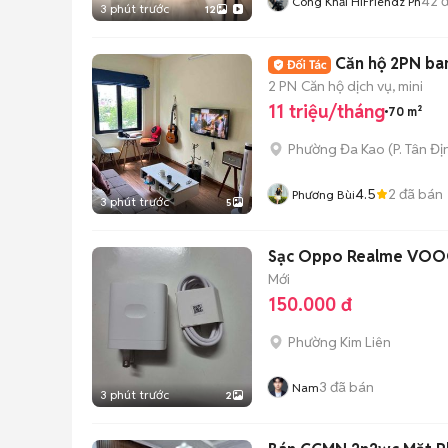
42
đ
Công Khải HiFriendz Pn
3 phút trước
12
Căn hộ 2PN ba
2 PN
Căn hộ dịch vụ, mini
11 triệu/tháng
70 m²
Phường Đa Kao
(
P. Tân Đị
4.5
2
đã bán
Phương Bùi
3 phút trước
5
Sạc Oppo Realme VOOC
Mới
150.000 đ
Phường Kim Liên
3
đã bán
Nam
3 phút trước
2