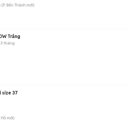
h
(
P. Bến Thành
mới)
30W Trắng
3 tháng
 size 37
y Hồ
mới)