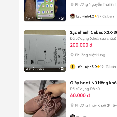
Phường Nguyễn Thái Bìn
4.2
37
đã bán
Lạc Minh
1 phút trước
6
Sạc nhanh Cabac X2X-
Đã sử dụng (chưa sửa chữa)
200.000 đ
Phường Việt Hưng
T
5.0
19
đã bán
Tiến Thịnh
2 phút trước
4
Giày boot Nữ Hồng khói
Đã sử dụng
Đồ nữ
60.000 đ
Phường Thụy Khuê
(
P. Tâ