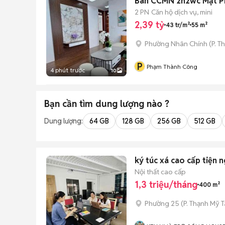
Bán CCMN 2n2wc Mặt P
2 PN
Căn hộ dịch vụ, mini
2,39 tỷ
43 tr/m²
55 m²
Phường Nhân Chính
(
P. T
P
Phạm Thành Công
4 phút trước
10
Bạn cần tìm
dung lượng
nào ?
Dung lượng:
64 GB
128 GB
256 GB
512 GB
ký túc xá cao cấp tiện n
Nội thất cao cấp
1,3 triệu/tháng
400 m²
Phường 25
(
P. Thạnh Mỹ 