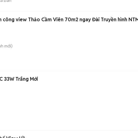
ã bán
n công view Thảo Cầm Viên 70m2 ngay Đài Truyền hình NT
nh
mới)
 33W Trắng Mới