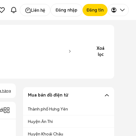
Đăng nhập
Đăng tin
Liên hệ
Xoá
lọc
a hàng
Mua bán đồ điện tử
Thành phố Hưng Yên
ới
Huyện Ân Thi
Huyện Khoái Châu