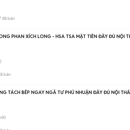
7
đã bán
🤑CHDV BANCONG PHAN XÍCH LONG - HSA TSA MẶT TIỀN ĐẦY ĐỦ
)
ã bán
NG TÁCH BẾP NGAY NGÃ TƯ PHÚ NHUẬN ĐẦY ĐỦ NỘI TH
ới)