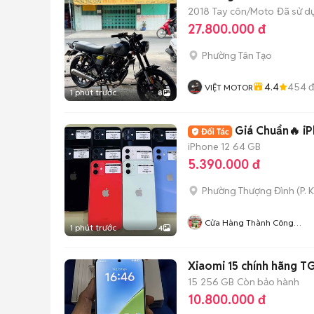
2018
Tay côn/Moto
Đã sử d
27.800.000 đ
Phường Tân Tạo
4.4
454
đ
VIỆT MOTOR
1 phút trước
8
Gi
iPhone 12
64 GB
5.390.000 đ
Phường Thượng Đình
(
P. 
Cửa Hàng Thành Công
1 phút trước
4
Mobile - 87 Cự Lộc
Xiaomi 15 chính hãng TG
15
256 GB
Còn bảo hành
10.800.000 đ