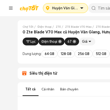
Huyện Văn Giang
Chợ Tốt
Điện thoại
ZTE
ZTE Blade V70 Max
ZTE Blade
0 Zte Blade V70 Max cũ Huyện Văn Giang, Hưn
Lọc
Điện thoại
67
Giá
Dung lượng:
64 GB
128 GB
256 GB
512 GB
Siêu thị điện tử
Tất cả
Cá nhân
Bán chuyên