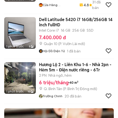
31
đã
4.8
Cửa Hàng
bán
LaptopMD.vn Giá SV,
Chất Lượng, Uy Tín.
Dell Latitude 5420 i7 16GB/256GB 14
inch FullHD
Intel Core i7
16 GB
256 GB
SSD
7.400.000 đ
Quận 10
(
P. Vườn Lài
mới)
1 phút trước
5
1
đã bán
Hội Đồ Điện Tử
Hương Lộ 2 - Liên Khu 1-6 - Nhà 2pn -
Hẻm 5m - Điện nước riêng - 6Tr
2 PN
Nhà ngõ, hẻm
6 triệu/tháng
40 m²
Q. Bình Tân
(
P. Bình Trị Đông
mới)
1 phút trước
10
20
đã bán
Trường Chinh