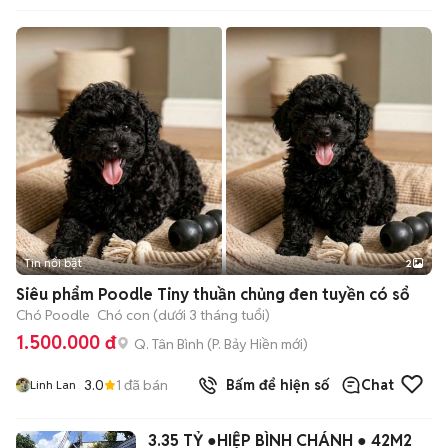
Tin nổi bật
2
Siêu phẩm Poodle Tiny thuần chủng đen tuyền có sổ
Chó Poodle
Chó con (dưới 3 tháng tuổi)
1.500.000 đ
Q. Tân Bình
(
P. Bảy Hiền
mới)
3.0
1
đã bán
Bấm để hiện số
Chat
Linh Lan
3.35 TỶ ●HIỆP BÌNH CHÁNH ● 42M2