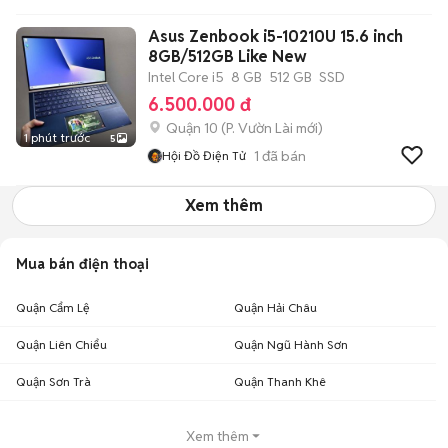
Asus Zenbook i5-10210U 15.6 inch
8GB/512GB Like New
Intel Core i5
8 GB
512 GB
SSD
6.500.000 đ
Quận 10
(
P. Vườn Lài
mới)
1 phút trước
5
1
đã bán
Hội Đồ Điện Tử
Xem thêm
Mua bán điện thoại
Quận Cẩm Lệ
Quận Hải Châu
Quận Liên Chiểu
Quận Ngũ Hành Sơn
Quận Sơn Trà
Quận Thanh Khê
Xem thêm