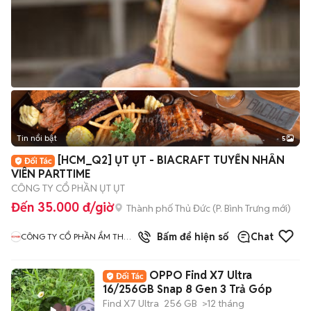
Tin nổi bật
5
[HCM_Q2] ỤT ỤT - BIACRAFT TUYỂN NHÂN
VIÊN PARTTIME
CÔNG TY CỔ PHẦN ỤT ỤT
Đến 35.000 đ/giờ
Thành phố Thủ Đức
(
P. Bình Trưng
mới)
Bấm để hiện số
Chat
CÔNG TY CỔ PHẦN ẨM THỰC
CHẢO ĐỎ
OPPO Find X7 Ultra
16/256GB Snap 8 Gen 3 Trả Góp
Find X7 Ultra
256 GB
>12 tháng