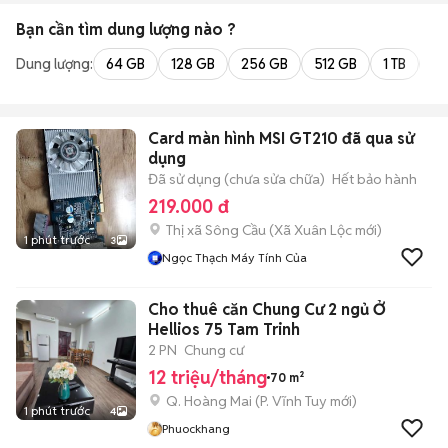
Bạn cần tìm
dung lượng
nào ?
Dung lượng:
64 GB
128 GB
256 GB
512 GB
1 TB
2 
Card màn hình MSI GT210 đã qua sử
dụng
Đã sử dụng (chưa sửa chữa)
Hết bảo hành
219.000 đ
Thị xã Sông Cầu
(
Xã Xuân Lộc
mới)
1 phút trước
3
Ngọc Thạch Máy Tính Của
Cho thuê căn Chung Cư 2 ngủ Ở
Hellios 75 Tam Trinh
2 PN
Chung cư
12 triệu/tháng
70 m²
Q. Hoàng Mai
(
P. Vĩnh Tuy
mới)
1 phút trước
4
Phuockhang