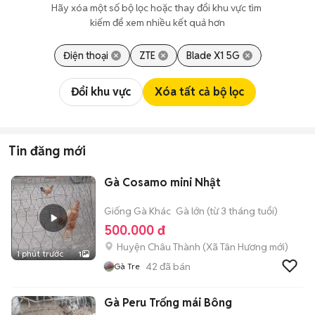
Hãy xóa một số bộ lọc hoặc thay đổi khu vực tìm 
kiếm để xem nhiều kết quả hơn
Điện thoại
ZTE
Blade X1 5G
Đổi khu vực
Xóa tất cả bộ lọc
Tin đăng mới
Gà Cosamo mini Nhật
Giống Gà Khác
Gà lớn (từ 3 tháng tuổi)
500.000 đ
Huyện Châu Thành
(
Xã Tân Hương
mới)
1 phút trước
1
42
đã bán
Gà Tre
Gà Peru Trống mái Bông