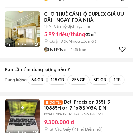
CHO THUÊ CĂN HỘ DUPLEX GIÁ ƯU
ĐÃI - NGAY TOÀ NHÀ
1 PN
Căn hộ dịch vụ, mini
5,99 triệu/tháng
35 m²
Quận 3
(
P. Nhiêu Lộc
mới)
1 phút trước
11
1
đã bán
Mo MVTeam
Bạn cần tìm
dung lượng
nào ?
Dung lượng:
64 GB
128 GB
256 GB
512 GB
1 TB
2 
Dell Precision 3551 i9
10885H or i7 16GB VGA ZIN
Intel Core i9
16 GB
256 GB
SSD
9.300.000 đ
Q. Cầu Giấy
(
P. Phú Diễn
mới)
1 phút trước
5