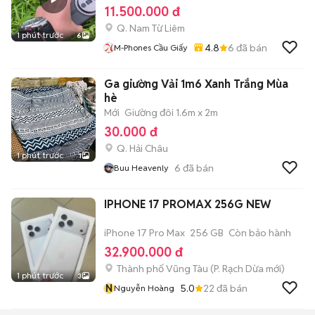
11.500.000 đ
Q. Nam Từ Liêm
1 phút trước
6
4.8
6
đã bán
M-Phones Cầu Giấy
Ga giường Vải 1m6 Xanh Trắng Mùa
hè
Mới
Giường đôi 1.6m x 2m
30.000 đ
Q. Hải Châu
1 phút trước
1
6
đã bán
Buu Heavenly
IPHONE 17 PROMAX 256G NEW
iPhone 17 Pro Max
256 GB
Còn bảo hành
32.900.000 đ
Thành phố Vũng Tàu
(
P. Rạch Dừa
mới)
1 phút trước
3
N
5.0
22
đã bán
Nguyễn Hoàng