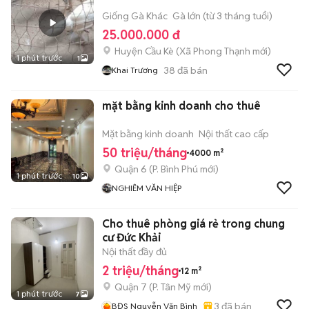
Giống Gà Khác
Gà lớn (từ 3 tháng tuổi)
25.000.000 đ
Huyện Cầu Kè
(
Xã Phong Thạnh
mới)
1 phút trước
1
38
đã bán
Khai Trương
mặt bằng kinh doanh cho thuê
Mặt bằng kinh doanh
Nội thất cao cấp
50 triệu/tháng
4000 m²
Quận 6
(
P. Bình Phú
mới)
1 phút trước
10
NGHIÊM VĂN HIỆP
Cho thuê phòng giá rẻ trong chung
cư Đức Khải
Nội thất đầy đủ
2 triệu/tháng
12 m²
Quận 7
(
P. Tân Mỹ
mới)
1 phút trước
7
3
đã bán
BĐS Nguyễn Văn Bình