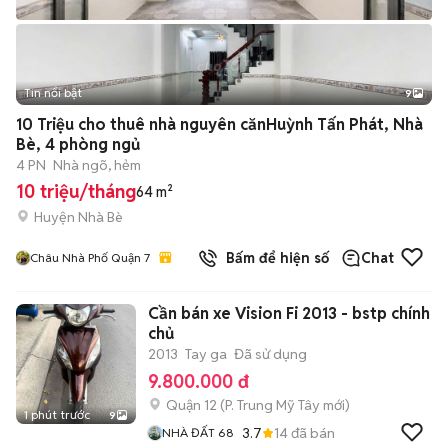
Tin nổi bật
9
+
2
10 Triệu cho thuê nhà nguyên cănHuỳnh Tấn Phát, Nhà
Bè, 4 phòng ngủ
4 PN
Nhà ngõ, hẻm
10 triệu/tháng
64 m²
Huyện Nhà Bè
Bấm để hiện số
Chat
Châu Nhà Phố Quận 7
Cần bán xe Vision Fi 2013 - bstp chính
chủ
2013
Tay ga
Đã sử dụng
9.800.000 đ
Quận 12
(
P. Trung Mỹ Tây
mới)
1 phút trước
9
3.7
14
đã bán
NHÀ ĐẤT 68