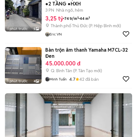
●2 TẦNG ●HXH
3 PN
Nhà ngõ, hẻm
3,25 tỷ
74 tr/m²
44 m²
Thành phố Thủ Đức
(
P. Hiệp Bình
mới)
1 phút trước
5
Eric VN
Bàn trộn âm thanh Yamaha M7CL-32
Đen
45.000.000 đ
Q. Bình Tân
(
P. Tân Tạo
mới)
4.7
42
đã bán
Minh Tuấn
1 phút trước
4