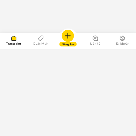
Trang chủ
Quản lý tin
Liên hệ
Tài khoản
Đăng tin
109.000 Bình chọn
Tải ứng dụng Chợ Tốt
Về Chợ Tốt
Quy chế sàn
Chính sách bảo mật
Giải quyết tranh chấp
CÔNG TY TNHH CHỢ TỐT - Người đại diện theo pháp luật: