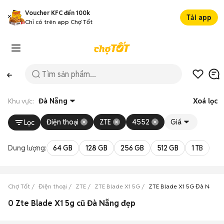
Voucher KFC đến 100k
Tải app
Chỉ có trên app Chợ Tốt
Khu vực:
Đà Nẵng
Xoá lọc
Điện thoại
ZTE
4552
Giá
Lọc
Dung lượng:
64 GB
128 GB
256 GB
512 GB
1 TB
2 
Chợ Tốt
Điện thoại
ZTE
ZTE Blade X1 5G
ZTE Blade X1 5G Đà Nẵng
0 Zte Blade X1 5g cũ Đà Nẵng đẹp