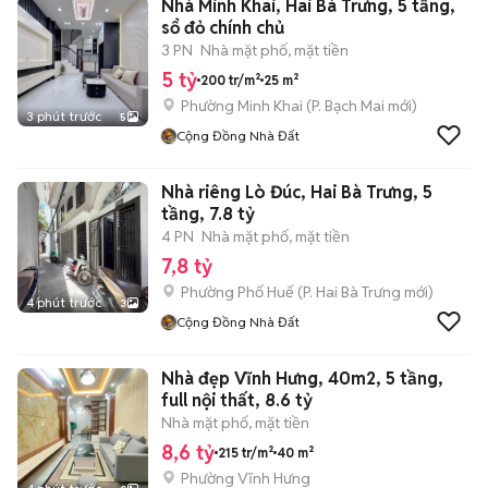
Nhà Minh Khai, Hai Bà Trưng, 5 tầng,
sổ đỏ chính chủ
3 PN
Nhà mặt phố, mặt tiền
5 tỷ
200 tr/m²
25 m²
Phường Minh Khai
(
P. Bạch Mai
mới)
3 phút trước
5
Cộng Đồng Nhà Đất
Nhà riêng Lò Đúc, Hai Bà Trưng, 5
tầng, 7.8 tỷ
4 PN
Nhà mặt phố, mặt tiền
7,8 tỷ
Phường Phố Huế
(
P. Hai Bà Trưng
mới)
4 phút trước
3
Cộng Đồng Nhà Đất
Nhà đẹp Vĩnh Hưng, 40m2, 5 tầng,
full nội thất, 8.6 tỷ
Nhà mặt phố, mặt tiền
8,6 tỷ
215 tr/m²
40 m²
Phường Vĩnh Hưng