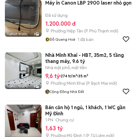
Máy in Canon LBP 2900 laser nhỏ gọn
Đã sử dụng
1.200.000 đ
Phường Hiệp Tân
(
P. Phú Thạnh
mới)
1 phút trước
3
Đ
1
đã bán
Đỗ Quang Hoà
Nhà Minh Khai - HBT, 35m2, 5 tầng
thang máy, 9.6 tỷ
Nhà mặt phố, mặt tiền
9,6 tỷ
274 tr/m²
35 m²
Phường Minh Khai
(
P. Bạch Mai
mới)
1 phút trước
5
Cộng Đồng Nhà Đất
Bán căn hộ 1 ngủ, 1 khách, 1 WC gần
Mỹ Đình
1 PN
Chung cư
1,63 tỷ
Phường Mỹ Đình 1
(
P. Từ Liêm
mới)