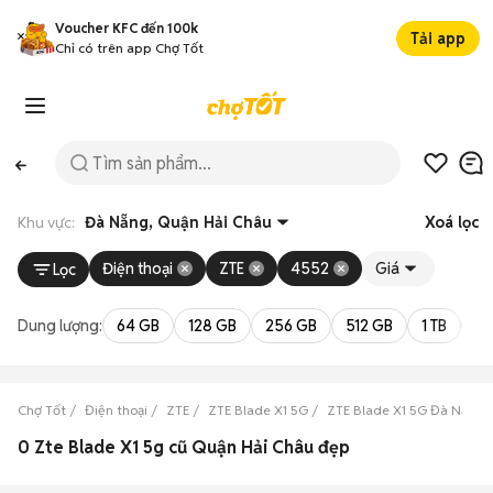
Voucher KFC đến 100k
Tải app
Chỉ có trên app Chợ Tốt
Khu vực:
Đà Nẵng, Quận Hải Châu
Xoá lọc
Điện thoại
ZTE
4552
Giá
Lọc
Dung lượng:
64 GB
128 GB
256 GB
512 GB
1 TB
2 
Chợ Tốt
Điện thoại
ZTE
ZTE Blade X1 5G
ZTE Blade X1 5G Đà Nẵng
0 Zte Blade X1 5g cũ Quận Hải Châu đẹp