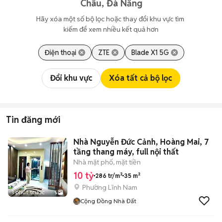
Châu, Đà Nẵng
Hãy xóa một số bộ lọc hoặc thay đổi khu vực tìm 
kiếm để xem nhiều kết quả hơn
Điện thoại
ZTE
Blade X1 5G
Đổi khu vực
Xóa tất cả bộ lọc
Tin đăng mới
Nhà Nguyễn Đức Cảnh, Hoàng Mai, 7
tầng thang máy, full nội thất
Nhà mặt phố, mặt tiền
10 tỷ
286 tr/m²
35 m²
Phường Lĩnh Nam
1 phút trước
5
Cộng Đồng Nhà Đất