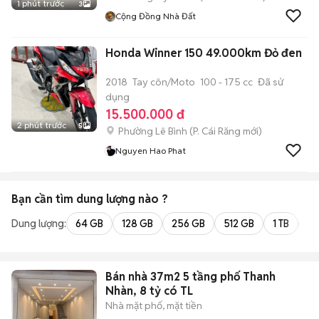
1 phút trước
3
Cộng Đồng Nhà Đất
Honda Winner 150 49.000km Đỏ đen
2018
Tay côn/Moto
100 - 175 cc
Đã sử
dụng
15.500.000 đ
2 phút trước
5
Phường Lê Bình
(
P. Cái Răng
mới)
Nguyen Hao Phat
Bạn cần tìm
dung lượng
nào ?
Dung lượng:
64 GB
128 GB
256 GB
512 GB
1 TB
2 
Bán nhà 37m2 5 tầng phố Thanh
Nhàn, 8 tỷ có TL
Nhà mặt phố, mặt tiền