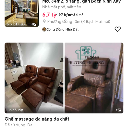
Mơ, 34m2, 5 tầng, gần Bách Kinh Xây
Nhà mặt phố, mặt tiền
6,7 tỷ
197 tr/m²
34 m²
Phường Đồng Tâm
(
P. Bạch Mai
mới)
5 phút trước
4
Cộng Đồng Nhà Đất
Tin nổi bật
2
Ghế massage đa năng da chất
Đã sử dụng
Da