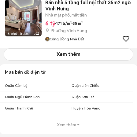
Bán nhà 5 tầng full nội thất 35m2 ngõ
Vĩnh Hưng
Nhà mặt phố, mặt tiền
6 tỷ
171 tr/m²
35 m²
Phường Vĩnh Hưng
6 phút trước
3
Cộng Đồng Nhà Đất
Xem thêm
Mua bán đồ điện tử
Quận Cẩm Lệ
Quận Liên Chiểu
Quận Ngũ Hành Sơn
Quận Sơn Trà
Quận Thanh Khê
Huyện Hòa Vang
Xem thêm