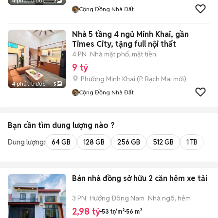
4 phút trước
3
Cộng Đồng Nhà Đất
Nhà 5 tầng 4 ngủ Minh Khai, gần
Times City, tặng full nội thất
4 PN
Nhà mặt phố, mặt tiền
9 tỷ
Phường Minh Khai
(
P. Bạch Mai
mới)
4 phút trước
5
Cộng Đồng Nhà Đất
Bạn cần tìm
dung lượng
nào ?
Dung lượng:
64 GB
128 GB
256 GB
512 GB
1 TB
2 
Bán nhà đồng sở hữu 2 căn hẻm xe tải
3 PN
Hướng Đông Nam
Nhà ngõ, hẻm
2,98 tỷ
53 tr/m²
56 m²