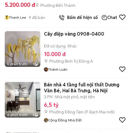
5.200.000 đ
Phường Bến Thành
T
9
đã bán
Bấm để hiện số
Chat
Thanh Lee
Cây điệp vàng 0908-0400
Đã sử dụng
Khác
10.000 đ
Phường Bình Trị Đông A
5 phút trước
1
Thành Luân
Bán nhà 4 tầng full nội thất Dương
Văn Bé, Hai Bà Trưng, Hà Nội
3 PN
Nhà mặt phố, mặt tiền
6,5 tỷ
Phường Đồng Tâm
(
P. Bạch Mai
mới)
6 phút trước
5
Cộng Đồng Nhà Đất