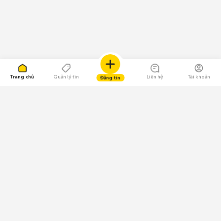
Trang chủ
Quản lý tin
Liên hệ
Tài khoản
Đăng tin
109.000 Bình chọn
Tải ứng dụng Chợ Tốt
Về Chợ Tốt
Quy chế sàn
Chính sách bảo mật
Giải quyết tranh chấp