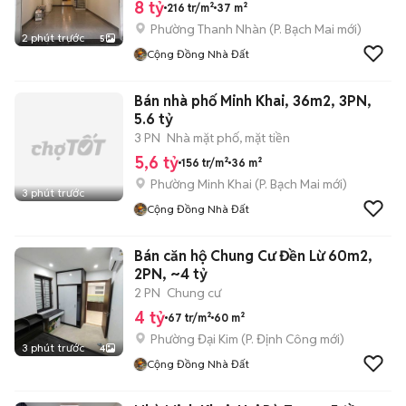
8 tỷ
216 tr/m²
37 m²
Phường Thanh Nhàn
(
P. Bạch Mai
mới)
2 phút trước
5
Cộng Đồng Nhà Đất
Bán nhà phố Minh Khai, 36m2, 3PN,
5.6 tỷ
3 PN
Nhà mặt phố, mặt tiền
5,6 tỷ
156 tr/m²
36 m²
Phường Minh Khai
(
P. Bạch Mai
mới)
3 phút trước
Cộng Đồng Nhà Đất
Bán căn hộ Chung Cư Đền Lừ 60m2,
2PN, ~4 tỷ
2 PN
Chung cư
4 tỷ
67 tr/m²
60 m²
Phường Đại Kim
(
P. Định Công
mới)
3 phút trước
4
Cộng Đồng Nhà Đất