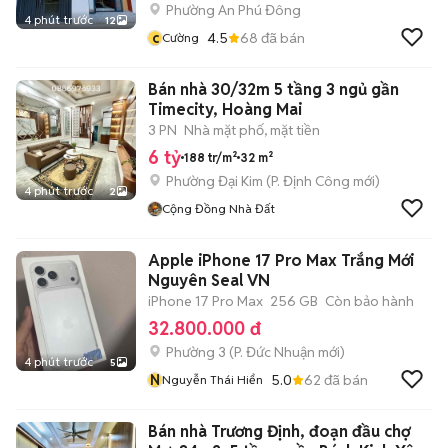
Phường An Phú Đông
4 phút trước
12
c
4.5
68
đã bán
Cường
Bán nhà 30/32m 5 tầng 3 ngủ gần
Timecity, Hoàng Mai
3 PN
Nhà mặt phố, mặt tiền
6 tỷ
188 tr/m²
32 m²
Phường Đại Kim
(
P. Định Công
mới)
4 phút trước
2
Cộng Đồng Nhà Đất
Apple iPhone 17 Pro Max Trắng Mới
Nguyên Seal VN
iPhone 17 Pro Max
256 GB
Còn bảo hành
32.800.000 đ
Phường 3
(
P. Đức Nhuận
mới)
4 phút trước
5
N
5.0
62
đã bán
Nguyễn Thái Hiển
Bán nhà Trương Định, đoạn đầu chợ