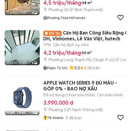
4,5 triệu/tháng
38 m²
Phường 26
(
P. Bình Thạnh
mới)
2 phút trước
8
Phương Thảo HiFriendz
Căn Hộ Ban Công Siêu Rộng G
DH, Vinhomes, Lê Văn Việt, hutech
1 PN
Căn hộ dịch vụ, mini
4,2 triệu/tháng
30 m²
Phường Long Thạnh Mỹ (Quận 9 cũ)
(
P. Long
2 phút trước
6
5.0
2
đã bán
Ngọc Tỷ Uni
APPLE WATCH SERIES 9 ĐỦ MÀU -
GÓP 0% - BAO NỢ XẤU
Đã sử dụng (chưa sửa chữa)
Còn bảo hành
3.990.000 đ
Phường 3
(
P. Hạnh Thông
mới)
2 phút trước
3
T
2
đã bán
TB Mobile