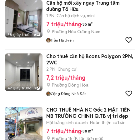
Căn hộ mới xây ngay Trung tâm
đường Tố Hữu
1 PN
Căn hộ dịch vụ, mini
7 triệu/tháng
35 m²
Phường Hòa Cường Nam
38 giây trước
8
Trần Hạ Uyên
Cho thuê căn hộ Bcons Polygon 2PN,
2WC
2 PN
Chung cư
7,2 triệu/tháng
Phường Đông Hòa
42 giây trước
5
Cộng Đồng Nhà Đất
CHO THUÊ NHÀ NC Gốc 2 MẶT TIỀN
MB TRƯỜNG CHINH Q.TB vị trí đẹp
Mặt bằng kinh doanh
Hoàn thiện cơ bản
7 triệu/tháng
38 m²
Phường 15
(
P. Tân Sơn
mới)