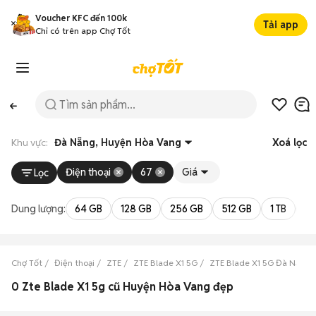
Voucher KFC đến 100k
Tải app
Chỉ có trên app Chợ Tốt
Khu vực:
Đà Nẵng, Huyện Hòa Vang
Xoá lọc
Điện thoại
67
Giá
Lọc
Dung lượng:
64 GB
128 GB
256 GB
512 GB
1 TB
2 
Chợ Tốt
Điện thoại
ZTE
ZTE Blade X1 5G
ZTE Blade X1 5G Đà Nẵng
0 Zte Blade X1 5g cũ Huyện Hòa Vang đẹp