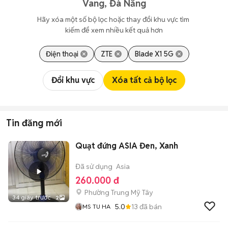
Vang, Đà Nẵng
Hãy xóa một số bộ lọc hoặc thay đổi khu vực tìm 
kiếm để xem nhiều kết quả hơn
Điện thoại
ZTE
Blade X1 5G
Đổi khu vực
Xóa tất cả bộ lọc
Tin đăng mới
Quạt đứng ASIA Đen, Xanh
Đã sử dụng
Asia
260.000 đ
Phường Trung Mỹ Tây
34 giây trước
2
5.0
13
đã bán
MS TU HA