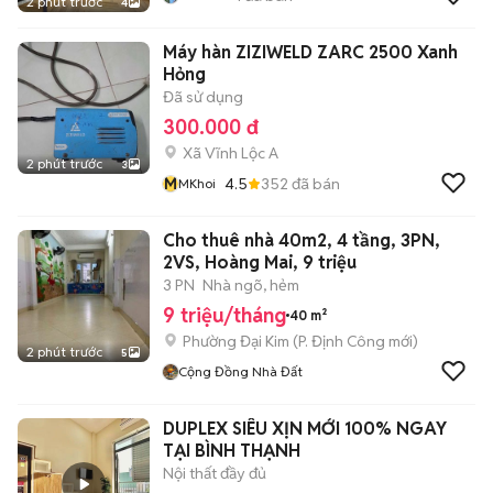
2 phút trước
4
Máy hàn ZIZIWELD ZARC 2500 Xanh
Hỏng
Đã sử dụng
300.000 đ
Xã Vĩnh Lộc A
2 phút trước
3
M
4.5
352
đã bán
MKhoi
Cho thuê nhà 40m2, 4 tầng, 3PN,
2VS, Hoàng Mai, 9 triệu
3 PN
Nhà ngõ, hẻm
9 triệu/tháng
40 m²
Phường Đại Kim
(
P. Định Công
mới)
2 phút trước
5
Cộng Đồng Nhà Đất
DUPLEX SIÊU XỊN MỚI 100% NGAY
TẠI BÌNH THẠNH
Nội thất đầy đủ