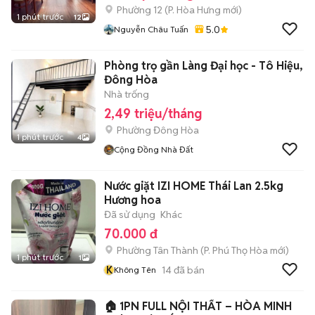
Phường 12
(
P. Hòa Hưng
mới)
1 phút trước
12
5.0
Nguyễn Châu Tuấn
Phòng trọ gần Làng Đại học - Tô Hiệu,
Đông Hòa
Nhà trống
2,49 triệu/tháng
Phường Đông Hòa
1 phút trước
4
Cộng Đồng Nhà Đất
Nước giặt IZI HOME Thái Lan 2.5kg
Hương hoa
Đã sử dụng
Khác
70.000 đ
Phường Tân Thành
(
P. Phú Thọ Hòa
mới)
1 phút trước
1
K
14
đã bán
Không Tên
🏠 1PN FULL NỘI THẤT – HÒA MINH