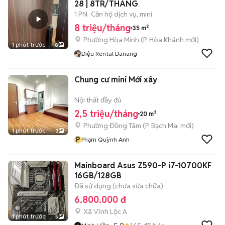
28 | 8TR/THÁNG
1 PN
Căn hộ dịch vụ, mini
8 triệu/tháng
35 m²
Phường Hòa Minh
(
P. Hòa Khánh
mới)
1 phút trước
8
Diệu Rental Danang
Chung cư mini Mới xây
Nội thất đầy đủ
2,5 triệu/tháng
20 m²
Phường Đồng Tâm
(
P. Bạch Mai
mới)
1 phút trước
3
P
Phạm Quỳnh Anh
Mainboard Asus Z590-P i7-10700KF
16GB/128GB
Đã sử dụng (chưa sửa chữa)
6.800.000 đ
Xã Vĩnh Lộc A
1 phút trước
5