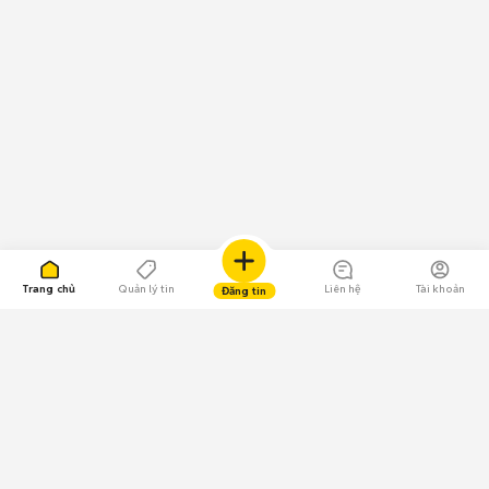
Trang chủ
Quản lý tin
Liên hệ
Tài khoản
Đăng tin
109.000 Bình chọn
Tải ứng dụng Chợ Tốt