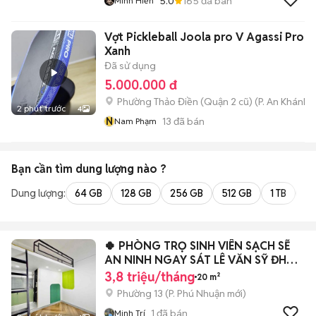
5.0
165
đã bán
Minh Hiền
Vợt Pickleball Joola pro V Agassi Pro V
Xanh
Đã sử dụng
5.000.000 đ
Phường Thảo Điền (Quận 2 cũ)
(
P. An Khánh
m
2 phút trước
4
N
13
đã bán
Nam Phạm
Bạn cần tìm
dung lượng
nào ?
Dung lượng:
64 GB
128 GB
256 GB
512 GB
1 TB
2 
🍀 PHÒNG TRỌ SINH VIÊN SẠCH SẼ
AN NINH NGAY SÁT LÊ VĂN SỸ ĐH
TNMT
3,8 triệu/tháng
20 m²
Phường 13
(
P. Phú Nhuận
mới)
1
đã bán
Minh Trí