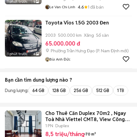
1 phút trước
5
4.6
1
đã bán
Le Van Chi Linh
Toyota Vios 1.5G 2003 Đen
2003
500.000 km
Xăng
Số sàn
65.000.000 đ
Phường Trần Hưng Đạo
(
P. Nam Định
mới)
1 phút trước
6
Bùi Anh Đức
Bạn cần tìm
dung lượng
nào ?
Dung lượng:
64 GB
128 GB
256 GB
512 GB
1 TB
2 
Cho Thuê Căn Duplex 70m2 , Ngay
Toà Nhà Viettel CMT8, View Công
viên
1 PN
Duplex
8,5 triệu/tháng
70 m²