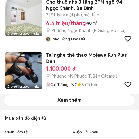
Cho thuê nhà 3 tầng 2PN ngõ 94
Ngọc Khánh, Ba Đình
2 PN
Nhà mặt phố, mặt tiền
6,5 triệu/tháng
40 m²
Phường Ngọc Khánh
(
P. Giảng Võ
mới)
2 phút trước
5
Cộng Đồng Nhà Đất
Tai nghe thể thao Mojawa Run Plus
Đen
1.100.000 đ
Phường Mỹ Phước
(
P. Bến Cát
mới)
5.0
8
đã bán
Cát Tường
2 phút trước
4
Xem thêm
Mua bán đồ điện tử
Quận Cẩm Lệ
Quận Hải Châu