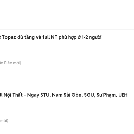
 Topaz đủ tầng và full NT phù hợp ở 1-2 người
rấn Biên
mới)
l Nội Thất - Ngay STU, Nam Sài Gòn, SGU, Sư Phạm, UEH
mới)