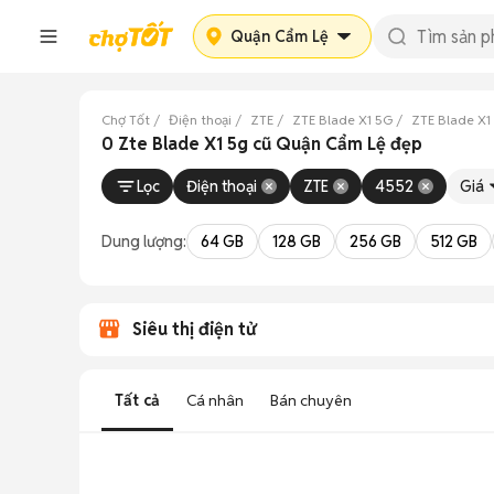
Quận Cẩm Lệ
Chợ Tốt
Điện thoại
ZTE
ZTE Blade X1 5G
ZTE Blade X1
0 Zte Blade X1 5g cũ Quận Cẩm Lệ đẹp
Lọc
Điện thoại
ZTE
4552
Giá
Dung lượng:
64 GB
128 GB
256 GB
512 GB
Siêu thị điện tử
Tất cả
Cá nhân
Bán chuyên