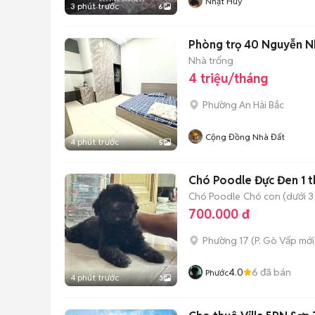
Nhật Huy
3 phút trước
6
Phòng trọ 40 Nguyễn N
Nhà trống
4 triệu/tháng
Phường An Hải Bắc
Cộng Đồng Nhà Đất
4 phút trước
5
Chó Poodle Đực Đen 1 t
Chó Poodle
Chó con (dưới 3
700.000 đ
Phường 17
(
P. Gò Vấp
mới
4.0
6
đã bán
Phước
4 phút trước
3