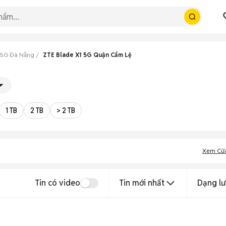
 5G Đà Nẵng
ZTE Blade X1 5G Quận Cẩm Lệ
1 TB
2 TB
> 2 TB
Xem Cử
Tin có video
Tin mới nhất
Dạng lư