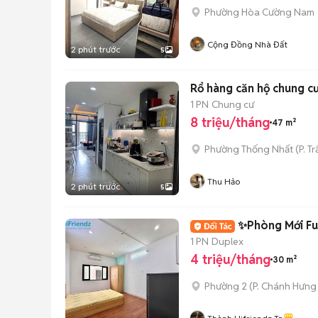
Phường Hòa Cường Nam
Cộng Đồng Nhà Đất
2 phút trước
5
Rổ hàng căn hộ chung cư
1 PN
Chung cư
8 triệu/tháng
47 m²
Phường Thống Nhất
(
P. T
Thu Hảo
2 phút trước
5
✨Phòng Mới Ful
1 PN
Duplex
4 triệu/tháng
30 m²
Phường 2
(
P. Chánh Hưng