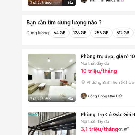
Thành Hifriendz Tn
3 phút trước
8
Bạn cần tìm
dung lượng
nào ?
Dung lượng:
64 GB
128 GB
256 GB
512 GB
Phòng trọ đẹp, giá rẻ 
Nội thất đầy đủ
10 triệu/tháng
Phường Bình Hiên
(
P. Hòa
Cộng Đồng Nhà Đất
3 phút trước
4
Phòng Trọ Có Gác Giá 
Nội thất đầy đủ
3,1 triệu/tháng
25 m²