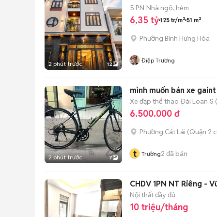
5 PN
Nhà ngõ, hẻm
6,35 tỷ
125 tr/m²
51 m²
Phường Bình Hưng Hòa
Điệp Trương
2 phút trước
12
mình muốn bán xe gaint
Xe đạp thể thao
Đài Loan
S 
6.500.000 đ
Phường Cát Lái (Quận 2 c
t
2
đã bán
Trường
2 phút trước
7
CHDV 1PN NT Riêng - Vũ
Nội thất đầy đủ
10 triệu/tháng