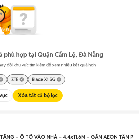
ả phù hợp tại Quận Cẩm Lệ, Đà Nẵng
hay đổi khu vực tìm kiếm để xem nhiều kết quả hơn
ZTE
Blade X1 5G
 vực
Xóa tất cả bộ lọc
 5 TẦNG – Ô TÔ VÀO NHÀ – 4.4x11.6M – GẦN AEON TÂN P