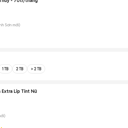
Thủy - 70tr/tháng
ành Sơn
mới)
1 TB
2 TB
> 2 TB
Extra Lip Tint Nữ
ới)