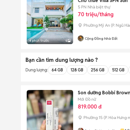
Cho thuê Villa 5PN Sơn 
5 PN
Nhà biệt thự
70 triệu/tháng
Phường Mỹ An
(
P. Ngũ H
Cộng Đồng Nhà Đất
4 phút trước
5
Bạn cần tìm
dung lượng
nào ?
Dung lượng:
64 GB
128 GB
256 GB
512 GB
Son dưỡng Bobbi Brown 
Mới
Đồ nữ
819.000 đ
Phường 15
(
P. Hòa Hưng
m