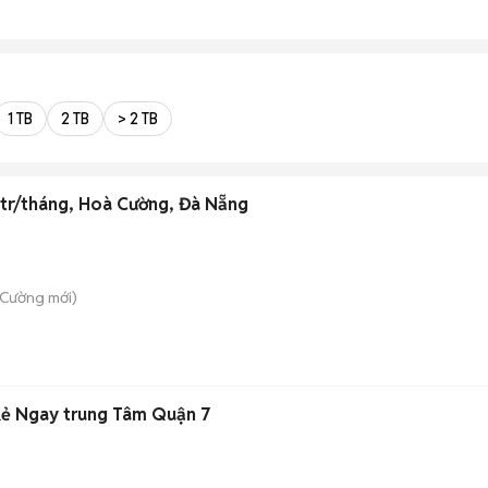
1 TB
2 TB
> 2 TB
10tr/tháng, Hoà Cường, Đà Nẵng
 Cường
mới)
Rẻ Ngay trung Tâm Quận 7