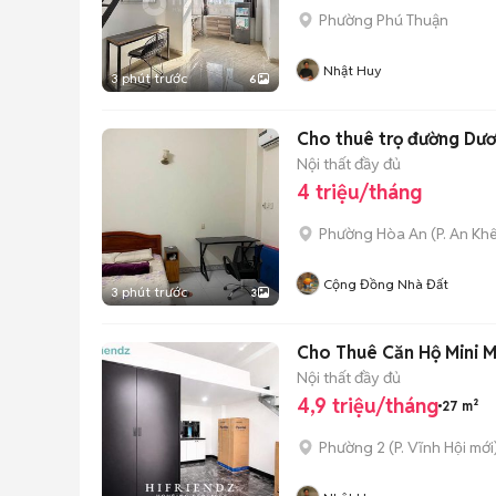
Phường Phú Thuận
Nhật Huy
3 phút trước
6
Cho thuê trọ đường Dươ
Nội thất đầy đủ
4 triệu/tháng
Phường Hòa An
(
P. An Kh
Cộng Đồng Nhà Đất
3 phút trước
3
Cho Thuê Căn Hộ Mini 
Nội thất đầy đủ
4,9 triệu/tháng
27 m²
Phường 2
(
P. Vĩnh Hội
mới