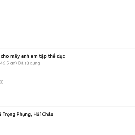
 cho mấy anh em tập thể dục
(46.5 cm)
Đã sử dụng
ũ)
 Trọng Phụng, Hải Châu