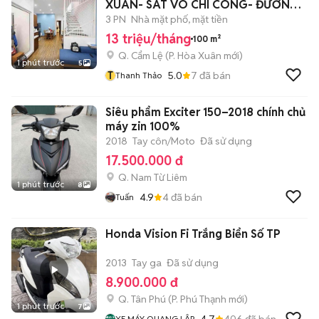
XUÂN- SÁT VÕ CHÍ CÔNG- ĐƯỜNG
7m5
3 PN
Nhà mặt phố, mặt tiền
13 triệu/tháng
100 m²
Q. Cẩm Lệ
(
P. Hòa Xuân
mới)
1 phút trước
5
T
5.0
7
đã bán
Thanh Thảo
Siêu phẩm Exciter 150–2018 chính chủ
máy zin 100%
2018
Tay côn/Moto
Đã sử dụng
17.500.000 đ
Q. Nam Từ Liêm
1 phút trước
8
4.9
4
đã bán
Tuấn
Honda Vision Fi Trắng Biển Số TP
2013
Tay ga
Đã sử dụng
8.900.000 đ
Q. Tân Phú
(
P. Phú Thạnh
mới)
1 phút trước
7
4.7
406
đã bán
XE MÁY QUANG LẬP