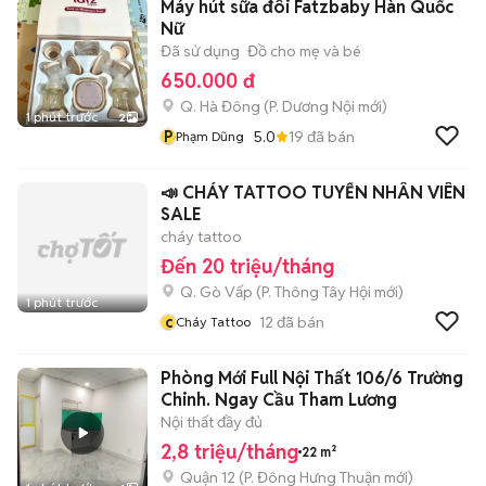
Máy hút sữa đôi Fatzbaby Hàn Quốc
Nữ
Đã sử dụng
Đồ cho mẹ và bé
650.000 đ
Q. Hà Đông
(
P. Dương Nội
mới)
1 phút trước
2
P
5.0
19
đã bán
Phạm Dũng
📣 CHÁY TATTOO TUYỂN NHÂN VIÊN
SALE
cháy tattoo
Đến 20 triệu/tháng
Q. Gò Vấp
(
P. Thông Tây Hội
mới)
1 phút trước
c
12
đã bán
Cháy Tattoo
Phòng Mới Full Nội Thất 106/6 Trường
Chinh. Ngay Cầu Tham Lương
Nội thất đầy đủ
2,8 triệu/tháng
22 m²
Quận 12
(
P. Đông Hưng Thuận
mới)