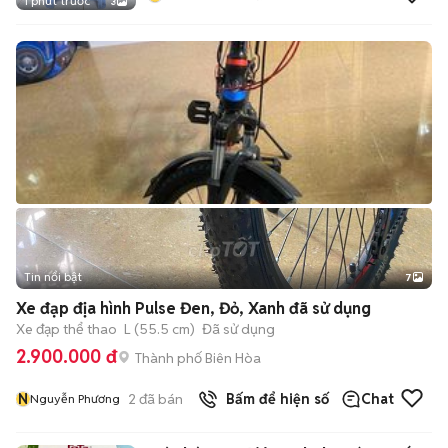
1 phút trước
3
Tin nổi bật
7
+
2
Xe đạp địa hình Pulse Đen, Đỏ, Xanh đã sử dụng
Xe đạp thể thao
L (55.5 cm)
Đã sử dụng
2.900.000 đ
Thành phố Biên Hòa
N
2
đã bán
Bấm để hiện số
Chat
Nguyễn Phương