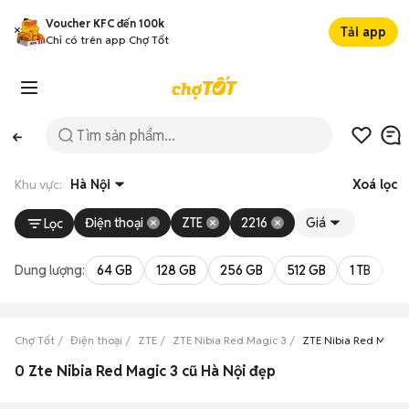
Voucher KFC đến 100k
Tải app
Chỉ có trên app Chợ Tốt
Khu vực:
Hà Nội
Xoá lọc
Điện thoại
ZTE
2216
Giá
Lọc
Dung lượng:
64 GB
128 GB
256 GB
512 GB
1 TB
2 
Chợ Tốt
Điện thoại
ZTE
ZTE Nibia Red Magic 3
ZTE Nibia Red Magic
0 Zte Nibia Red Magic 3 cũ Hà Nội đẹp