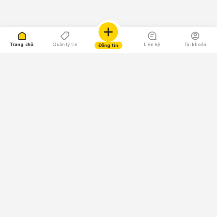
Trang chủ
Quản lý tin
Liên hệ
Tài khoản
Đăng tin
109.000 Bình chọn
Tải ứng dụng Chợ Tốt
Về Chợ Tốt
Quy chế sàn
Chính sách bảo mật
Giải quyết tranh chấp
CÔNG TY TNHH CHỢ TỐT - Người đại diện theo pháp luật:
Nguyễn Trọng Tấn; GPDKKD: 0312120782 do Sở KH & ĐT TP.HCM cấp ngày
11/01/2013;
GPMXH: 185/GP-BTTTT do Bộ Thông tin và Truyền thông