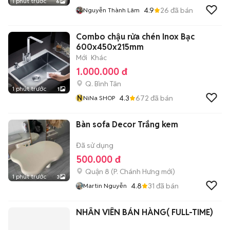
1 phút trước
6
4.9
26
đã bán
Nguyễn Thành Lâm
Combo chậu rửa chén Inox Bạc
600x450x215mm
Mới
Khác
1.000.000 đ
Q. Bình Tân
1 phút trước
1
N
4.3
672
đã bán
NiNa SHOP
Bàn sofa Decor Trắng kem
Đã sử dụng
500.000 đ
Quận 8
(
P. Chánh Hưng
mới)
1 phút trước
3
4.8
31
đã bán
Martin Nguyễn
NHÂN VIÊN BÁN HÀNG( FULL-TIME)