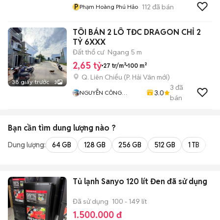
P
112
đã bán
Phạm Hoàng Phú Hảo
TÔI BÁN 2 LÔ TĐC DRAGON CHỈ 2
TỶ 6XXX
Đất thổ cư
Ngang 5 m
2,65 tỷ
27 tr/m²
100 m²
Q. Liên Chiểu
(
P. Hải Vân
mới)
38 giây trước
3
3
đã
3.0
NGUYỄN CÔNG
bán
KHÁNH
Bạn cần tìm
dung lượng
nào ?
Dung lượng:
64 GB
128 GB
256 GB
512 GB
1 TB
2 
Tủ lạnh Sanyo 120 lít Đen đã sử dụng
Đã sử dụng
100 - 149 lít
1.500.000 đ