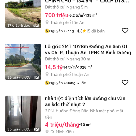
CHÍNH CHỦ – 134,5M² – CÁCH DT833
CHỈ 100M
Đất thổ cư
Ngang 5 m
700 triệu
5,2 tr/m²
135 m²
Thành phố Tân An
37 giây trước
6
N
4.3
15
đã bán
Nguyễn Giang
Lô góc 2MT 1028m Đường An Sơn 01
vs 05. P, Thuận An TPHCM Bình Dương
Đất thổ cư
Ngang 30 m
14,5 tỷ
14 tr/m²
1028 m²
Thành phố Thuận An
38 giây trước
4
N
Nguyễn Quang Quốc
nhà trệt diện tích lớn đường chu văn
an kdc thới nhựt 2
2 PN
Hướng Đông Bắc
Nhà mặt phố, mặt
tiền
4 triệu/tháng
90 m²
38 giây trước
3
Q. Ninh Kiều