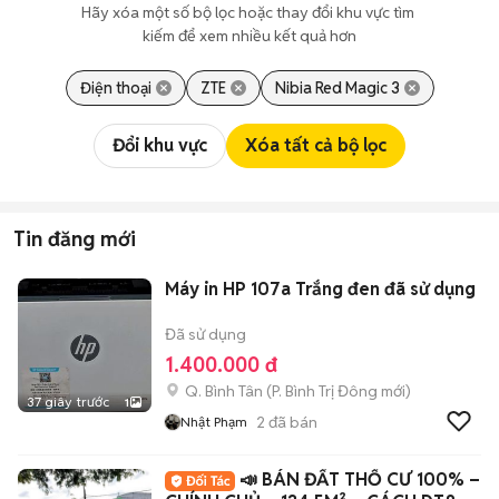
Hãy xóa một số bộ lọc hoặc thay đổi khu vực tìm 
kiếm để xem nhiều kết quả hơn
Điện thoại
ZTE
Nibia Red Magic 3
Đổi khu vực
Xóa tất cả bộ lọc
Tin đăng mới
Máy in HP 107a Trắng đen đã sử dụng
Đã sử dụng
1.400.000 đ
Q. Bình Tân
(
P. Bình Trị Đông
mới)
37 giây trước
1
2
đã bán
Nhật Phạm
📣 BÁN ĐẤT THỔ CƯ 100% –