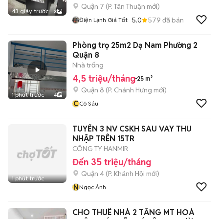
Quận 7
(
P. Tân Thuận
mới)
43 giây trước
3
5.0
579
đã bán
Điện Lạnh Giá Tốt
Phòng trọ 25m2 Dạ Nam Phường 2
Quận 8
Nhà trống
4,5 triệu/tháng
25 m²
Quận 8
(
P. Chánh Hưng
mới)
1 phút trước
4
C
Cô Sáu
TUYỂN 3 NV CSKH SAU VAY THU
NHẬP TRÊN 15TR
CÔNG TY HANMIR
Đến 35 triệu/tháng
Quận 4
(
P. Khánh Hội
mới)
1 phút trước
N
Ngọc Ánh
CHO THUÊ NHÀ 2 TẦNG MT HOÀ