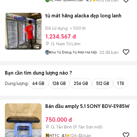
tủ mát hãng alacka đẹp long lanh
Đã sử dụng
> 500 lít
1.234.567 đ
Q. Nam Từ Liêm
1 phút trước
3
32
đã bán
Kho Tủ Đông Tủ Mát Hà Nội
Bạn cần tìm
dung lượng
nào ?
Dung lượng:
64 GB
128 GB
256 GB
512 GB
1 TB
2 
Bán đầu amply 5.1 SONY BDV-E985W
750.000 đ
Q. Tân Bình
(
P. Tân Sơn
mới)
N
4.1
126
đã bán
NTTC