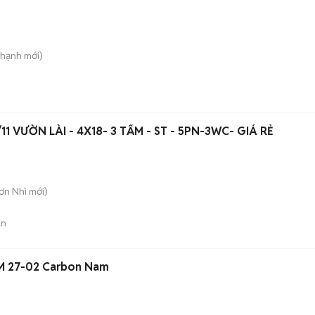
Thạnh
mới)
1 VƯỜN LÀI - 4X18- 3 TẤM - ST - 5PN-3WC- GIÁ RẺ
Sơn Nhì
mới)
án
RM 27-02 Carbon Nam