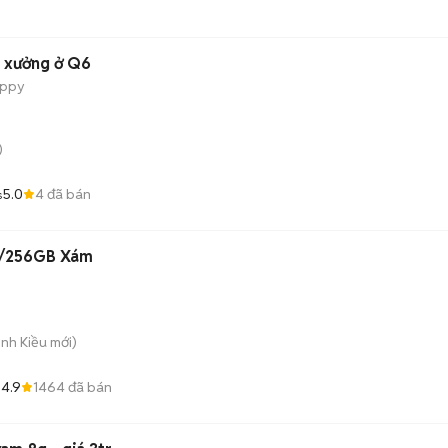
p xưởng ở Q6
appy
)
5.0
4
đã bán
s
B/256GB Xám
inh Kiều
mới)
4.9
1464
đã bán