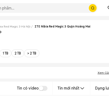
bia Red Magic 3 Hà Nội
ZTE Nibia Red Magic 3 Quận Hoàng Mai
p
1 TB
2 TB
> 2 TB
Xem Cử
Tin có video
Tin mới nhất
Dạng lư