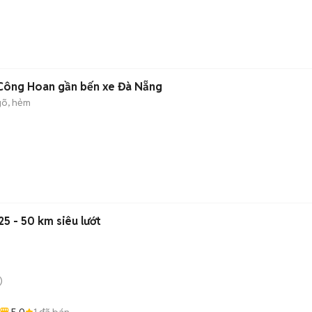
 Công Hoan gần bến xe Đà Nẵng
õ, hẻm
 - 50 km siêu lướt
)
5.0
1
đã bán