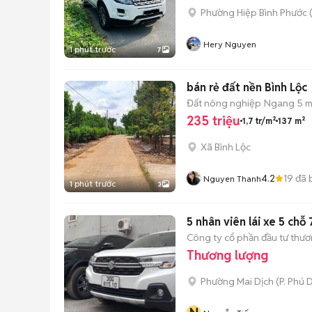
Phường Hiệp Bình Phước 
Hery Nguyen
1 phút trước
7
bán rẻ đất nền Bình Lộc
Đất nông nghiệp
Ngang 5 
235 triệu
1,7 tr/m²
137 m²
Xã Bình Lộc
4.2
19
đã 
Nguyen Thanh
1 phút trước
3
5 nhân viên lái xe 5 chỗ 
Công ty cổ phần đầu tư thươn
Thương lượng
Phường Mai Dịch
(
P. Phú 