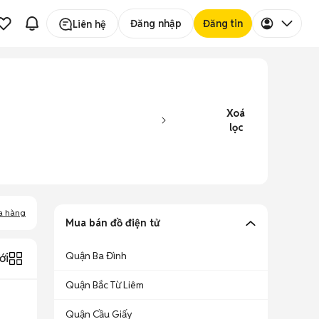
Đăng nhập
Đăng tin
Liên hệ
Xoá
lọc
a hàng
Mua bán đồ điện tử
Quận Ba Đình
ới
Quận Bắc Từ Liêm
Quận Cầu Giấy