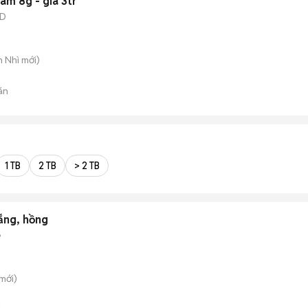
ram 8g - giá 3tr
SD
n Nhì
mới)
án
1 TB
2 TB
> 2 TB
ắng, hồng
é
mới)