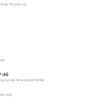
(Quận Thủ Đức cũ)
m
bán
7 chỗ
g mại vận tải và du lịch Hà Nội
Diễn
mới)