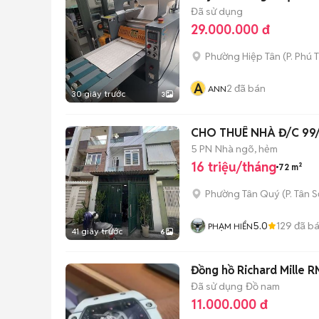
Đã sử dụng
29.000.000 đ
Phường Hiệp Tân
(
P. Phú 
A
2
đã bán
ANN
30 giây trước
3
CHO THUÊ NHÀ Đ/C 99/1
5 PN
Nhà ngõ, hẻm
16 triệu/tháng
72 m²
Phường Tân Quý
(
P. Tân 
5.0
129
đã b
PHẠM HIỂN
41 giây trước
6
Đồng hồ Richard Mille 
Đã sử dụng
Đồ nam
11.000.000 đ