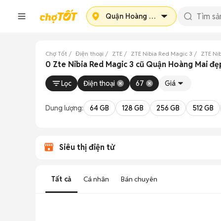
Quận Hoàng Mai
Chợ Tốt
Điện thoại
ZTE
ZTE Nibia Red Magic 3
ZTE Ni
0 Zte Nibia Red Magic 3 cũ Quận Hoàng Mai đẹ
Lọc
Điện thoại
67
Giá
Dung lượng:
64 GB
128 GB
256 GB
512 GB
Siêu thị điện tử
Tất cả
Cá nhân
Bán chuyên