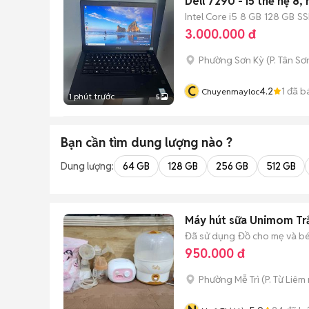
Dell 7290 - i5 thế hệ 8, 
Intel Core i5
8 GB
128 GB
S
3.000.000 đ
Phường Sơn Kỳ
(
P. Tân Sơ
C
4.2
1
đã b
Chuyenmayloc
1 phút trước
5
Bạn cần tìm
dung lượng
nào ?
Dung lượng:
64 GB
128 GB
256 GB
512 GB
Máy hút sữa Unimom Tr
Đã sử dụng
Đồ cho mẹ và b
950.000 đ
Phường Mễ Trì
(
P. Từ Liêm