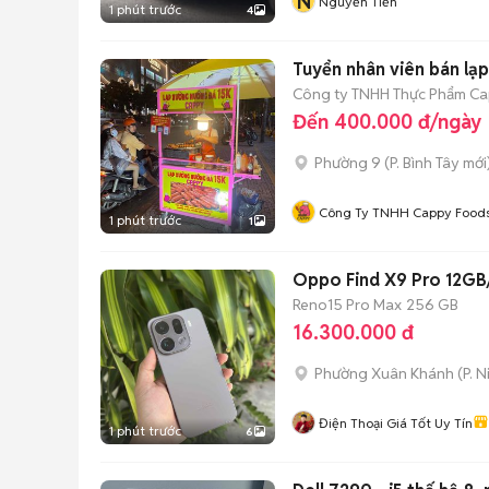
N
Nguyễn Tiến
1 phút trước
4
Tuyển nhân viên bán lạ
Công ty TNHH Thực Phẩm C
Đến 400.000 đ/ngày
Phường 9
(
P. Bình Tây
mới
Công Ty TNHH Cappy Food
1 phút trước
1
Oppo Find X9 Pro 12G
Reno15 Pro Max
256 GB
16.300.000 đ
Phường Xuân Khánh
(
P. N
Điện Thoại Giá Tốt Uy Tín
1 phút trước
6