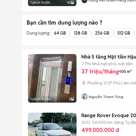
Hùng Mercedes Hàng Xanh
1 phút trước
10
Bạn cần tìm
dung lượng
nào ?
Dung lượng:
64 GB
128 GB
256 GB
512 GB
Nhà 5 tầng Mặt tiền H
7 PN
Nhà mặt phố, mặt tiền
37 triệu/tháng
100 m²
Phường 12
(
P. Phú Lâm
mớ
Nguyễn Thanh Tùng
1 phút trước
3
Range Rover Evoque 20
2012
54.000 km
Xăng
Tự đ
499.000.000 đ