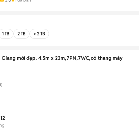
1 TB
2 TB
> 2 TB
ậu Giang mới đẹp, 4.5m x 23m,7PN,7WC,có thang máy
i)
12
ộng