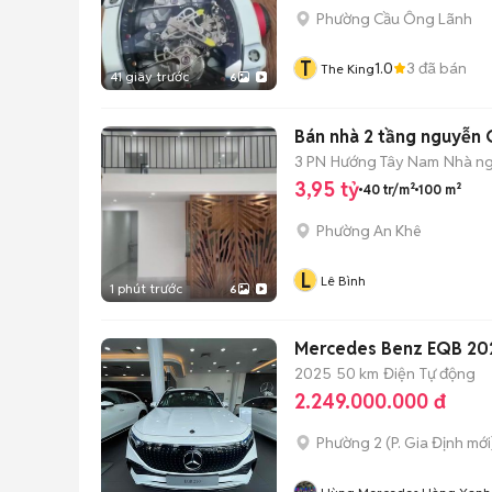
Phường Cầu Ông Lãnh
T
1.0
3
đã bán
The King
41 giây trước
6
Bán nhà 2 tầng nguyễn
3 PN
Hướng Tây Nam
Nhà ng
3,95 tỷ
40 tr/m²
100 m²
Phường An Khê
L
Lê Bình
1 phút trước
6
Mercedes Benz EQB 2025
2025
50 km
Điện
Tự động
2.249.000.000 đ
Phường 2
(
P. Gia Định
mới