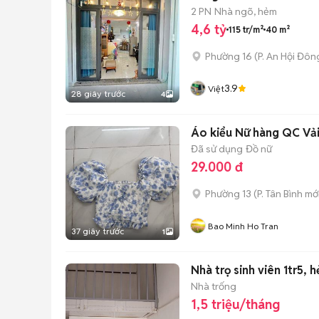
2 PN
Nhà ngõ, hẻm
4,6 tỷ
115 tr/m²
40 m²
Phường 16
(
P. An Hội Đôn
3.9
Việt
28 giây trước
4
Áo kiểu Nữ hàng QC Vả
Đã sử dụng
Đồ nữ
29.000 đ
Phường 13
(
P. Tân Bình
mới
Bao Minh Ho Tran
37 giây trước
1
Nhà trọ sinh viên 1tr5,
Nhà trống
1,5 triệu/tháng