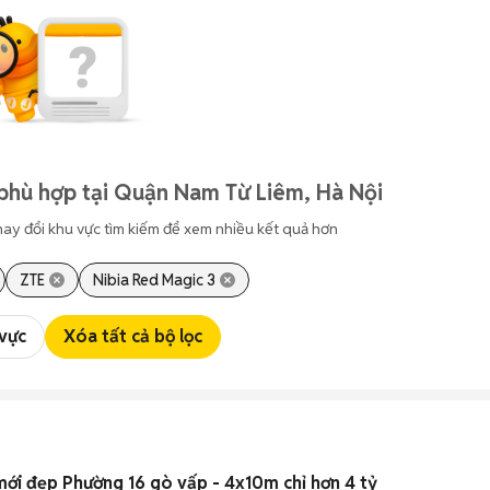
phù hợp tại Quận Nam Từ Liêm, Hà Nội
hay đổi khu vực tìm kiếm để xem nhiều kết quả hơn
ZTE
Nibia Red Magic 3
 vực
Xóa tất cả bộ lọc
mới đẹp Phường 16 gò vấp - 4x10m chỉ hơn 4 tỷ