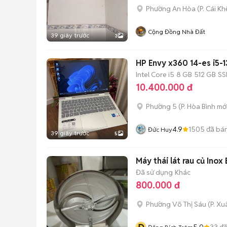
Phường An Hòa
(
P. Cái Kh
Cộng Đồng Nhà Đất
39 giây trước
3
HP Envy x360 14-es i5-
Intel Core i5
8 GB
512 GB
SS
10.400.000 đ
Phường 5
(
P. Hòa Bình
mới
4.9
1505
đã bá
Đức Huy
39 giây trước
5
Máy thái lát rau củ Ino
Đã sử dụng
Khác
800.000 đ
Phường Võ Thị Sáu
(
P. X
5.0
33
đã