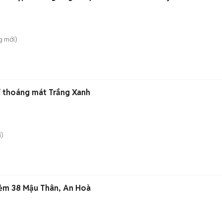
g
mới)
i thoáng mát Trắng Xanh
)
 hẻm 38 Mậu Thân, An Hoà