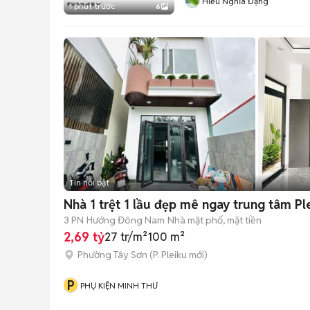
Hiếu Nghĩa Đặng
1 phút trước
6
Tin nổi bật
Nhà 1 trệt 1 lầu đẹp mê ngay trung tâm Ple
3 PN
Hướng Đông Nam
Nhà mặt phố, mặt tiền
2,69 tỷ
27 tr/m²
100 m²
Phường Tây Sơn
(
P. Pleiku
mới)
P
PHỤ KIỆN MINH THƯ