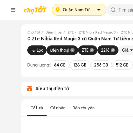
Quận Nam Từ Liêm
Chợ Tốt
Điện thoại
ZTE
ZTE Nibia Red Magic 3
ZTE Ni
0 Zte Nibia Red Magic 3 cũ Quận Nam Từ Liêm 
Lọc
Điện thoại
ZTE
2216
Giá
Dung lượng:
64 GB
128 GB
256 GB
512 GB
Siêu thị điện tử
Tất cả
Cá nhân
Bán chuyên