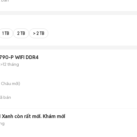
1 TB
2 TB
> 2 TB
790-P WIFI DDR4
>12 tháng
i Châu
mới)
ã bán
1 Xanh còn rất mới. Khám mới
ộng