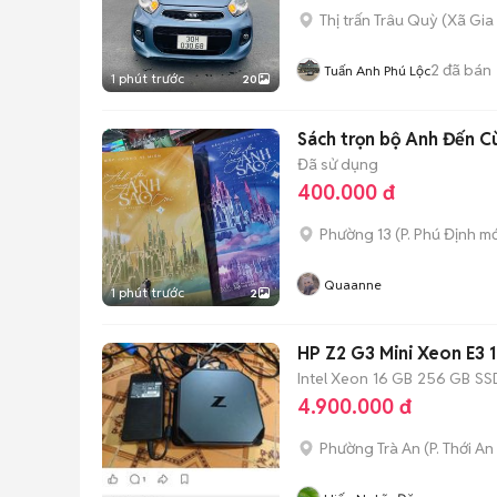
Thị trấn Trâu Quỳ
(
Xã Gia
2
đã bán
Tuấn Anh Phú Lộc
1 phút trước
20
Sách trọn bộ Anh Đến C
Đã sử dụng
400.000 đ
Phường 13
(
P. Phú Định
mớ
Quaanne
1 phút trước
2
HP Z2 G3 Mini Xeon E
Intel Xeon
16 GB
256 GB
SS
4.900.000 đ
Phường Trà An
(
P. Thới A