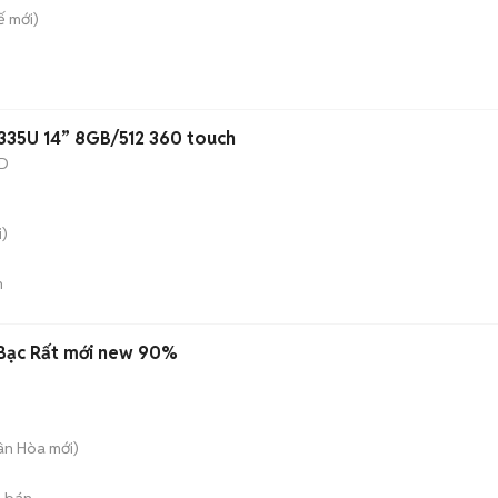
ế
mới)
1335U 14” 8GB/512 360 touch
D
)
n
x Bạc Rất mới new 90%
uân Hòa
mới)
 bán