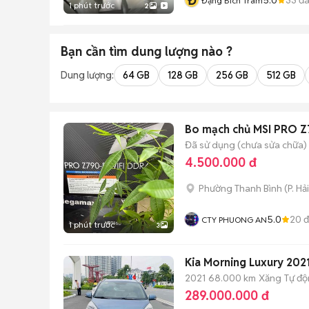
Đ
Đặng Bích Trâm
1 phút trước
2
Bạn cần tìm
dung lượng
nào ?
Dung lượng:
64 GB
128 GB
256 GB
512 GB
Bo mạch chủ MSI PRO Z
Đã sử dụng (chưa sửa chữa)
4.500.000 đ
Phường Thanh Bình
(
P. Hả
5.0
20
đ
CTY PHUONG AN
1 phút trước
3
Kia Morning Luxury 202
2021
68.000 km
Xăng
Tự đ
289.000.000 đ