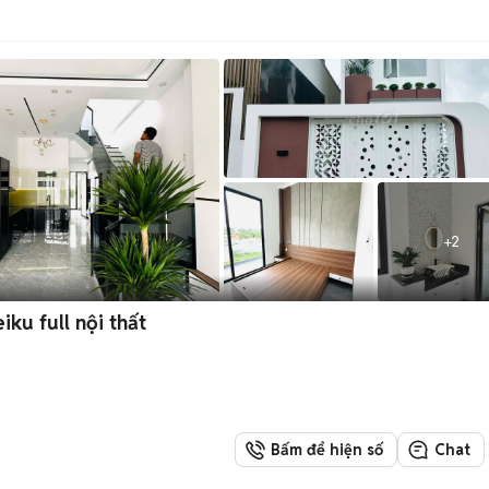
+
2
iku full nội thất
Bấm để hiện số
Chat