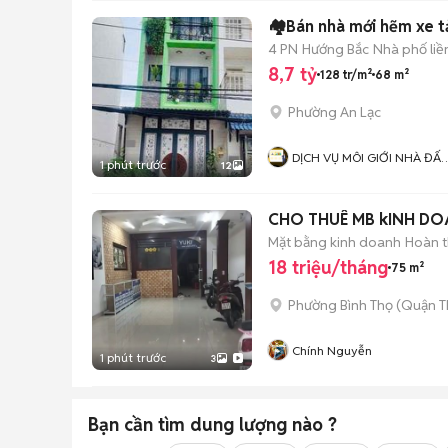
🏘️Bán nhà mới hẽm xe t
4 PN
Hướng Bắc
Nhà phố liề
8,7 tỷ
128 tr/m²
68 m²
Phường An Lạc
DỊCH VỤ MÔI GIỚI NHÀ ĐẤT
1 phút trước
12
THỊNH PHÁT ( BÌNH CHÁNH 
CHO THUÊ MB kINH DO
Mặt bằng kinh doanh
Hoàn t
18 triệu/tháng
75 m²
Phường Bình Thọ (Quận T
Chính Nguyễn
1 phút trước
3
Bạn cần tìm
dung lượng
nào ?