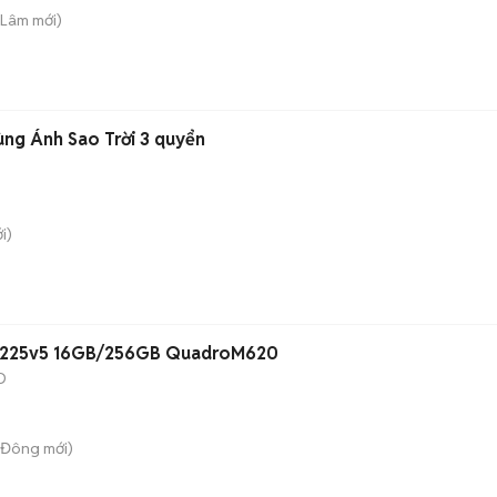
 Lâm
mới)
ùng Ánh Sao Trời 3 quyển
i)
3 1225v5 16GB/256GB QuadroM620
D
n Đông
mới)