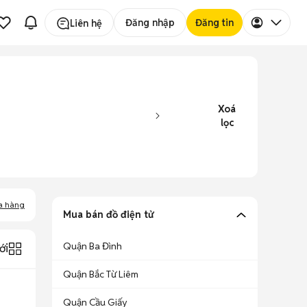
Đăng nhập
Đăng tin
Liên hệ
Xoá
lọc
a hàng
Mua bán đồ điện tử
Quận Ba Đình
ới
Quận Bắc Từ Liêm
Quận Cầu Giấy