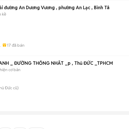
ải đường An Dương Vương , phường An Lạc , Bình Tâ
n kề
17
đã bán
)
ANH _ ĐƯỜNG THỐNG NHẤT _p , Thủ ĐỨC _TPHCM
hiện cơ bản
hủ Đức cũ)