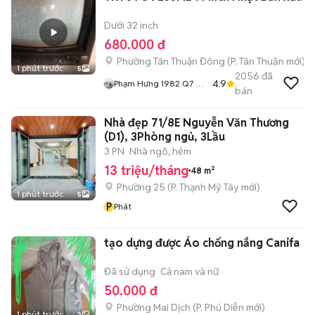
Dưới 32 inch
680.000 đ
Phường Tân Thuận Đông
(
P. Tân Thuận
mới)
1 phút trước
5
2056
đã
4.9
Phạm Hưng 1982 Q7 Đồ
bán
Cũ Bao Sài
Nhà đẹp 71/8E Nguyễn Văn Thương
(D1), 3Phòng ngủ, 3Lầu
3 PN
Nhà ngõ, hẻm
13 triệu/tháng
48 m²
Phường 25
(
P. Thạnh Mỹ Tây
mới)
1 phút trước
5
P
Phát
tạo dựng được Áo chống nắng Canifa
Đã sử dụng
Cả nam và nữ
50.000 đ
Phường Mai Dịch
(
P. Phú Diễn
mới)
1 phút trước
2