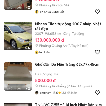
Phường Tân Sơn Nhì
1 phút trước
4
T
Tên Chưa Cung Cấp
Nissan Tiida tự động 2007 nhập Nhật
rất đẹp
2007
98.652 km
Xăng
Tự động
130.000.000 đ
Phường Quảng An
(
P. Tây Hồ
mới)
1 phút trước
14
a
Anh Hữu
Ghế đôn Da Nâu Trắng 62x77x45cm
Đã sử dụng
Da
500.000 đ
Phường Tân Kiểng
(
P. Tân Hưng
mới)
1 phút trước
6
5.0
133
đã bán
Tâmphạm
Tivi JVC 7255ME 14 inch Nhật Bản xưa