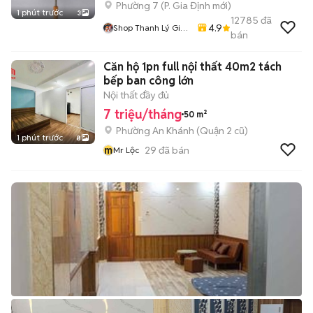
Phường 7
(
P. Gia Định
mới)
1 phút trước
3
12785
đã
4.9
Shop Thanh Lý Giá
bán
Rẻ 1905
Căn hộ 1pn full nội thất 40m2 tách
bếp ban công lớn
Nội thất đầy đủ
7 triệu/tháng
50 m²
Phường An Khánh (Quận 2 cũ)
1 phút trước
8
m
29
đã bán
Mr Lộc