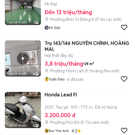
Mr Đạt
Đến 12 triệu/tháng
Phường Bình Trị Đông B
(
P. An Lạc
mới)
1 phút trước
3
Mr Đạt
Trọ 143/146 NGUYỄN CHÍNH, HOÀNG
MAI.
Nội thất đầy đủ
3,8 triệu/tháng
28 m²
Phường Thịnh Liệt
(
P. Hoàng Mai
mới)
1 phút trước
8
T
6
đã bán
Tuấn Đào
Honda Lead FI
2012
Tay ga
100 - 175 cc
Đã sử dụng
3.200.000 đ
Phường Phú Đô
(
P. Từ Liêm
mới)
1 phút trước
5
b
4.2
Bui The Anh