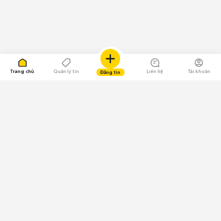
Trang chủ
Quản lý tin
Liên hệ
Tài khoản
Đăng tin
109.000 Bình chọn
Tải ứng dụng Chợ Tốt
Về Chợ Tốt
Quy chế sàn
Chính sách bảo mật
Giải quyết tranh chấp
CÔNG TY TNHH CHỢ TỐT - Người đại diện theo pháp luật: