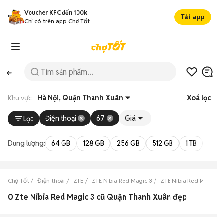
Voucher KFC đến 100k
Tải app
Chỉ có trên app Chợ Tốt
Khu vực:
Hà Nội, Quận Thanh Xuân
Xoá lọc
Điện thoại
67
Giá
Lọc
Dung lượng:
64 GB
128 GB
256 GB
512 GB
1 TB
2 
Chợ Tốt
Điện thoại
ZTE
ZTE Nibia Red Magic 3
ZTE Nibia Red Magic
0 Zte Nibia Red Magic 3 cũ Quận Thanh Xuân đẹp