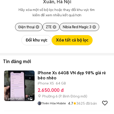
Xuân, Hà Nội
Hãy xóa một số bộ lọc hoặc thay đổi khu vực tìm 
kiếm để xem nhiều kết quả hơn
Điện thoại
ZTE
Nibia Red Magic 3
Đổi khu vực
Xóa tất cả bộ lọc
Tin đăng mới
iPhone Xs 64GB VN đẹp 98% giá rẻ
bèo nhèo
iPhone XS
64 GB
2.650.000 đ
Phường 6
(
P. Bình Đông
mới)
1 phút trước
5
4.7
3625
đã bán
Thiên Hòa Mobile