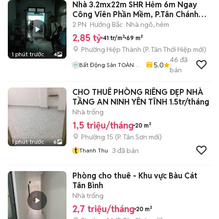
Nhà 3.2mx22m SHR Hẻm 6m Ngay
Công Viên Phần Mềm, P.Tân Chánh
Hiệp, Q12
2 PN
Hướng Bắc
Nhà ngõ, hẻm
2,85 tỷ
41 tr/m²
69 m²
Phường Hiệp Thành
(
P. Tân Thới Hiệp
mới)
1 phút trước
4
46
đã
5.0
Bất Động Sản TOÀN
bán
CẦU LAND
CHO THUÊ PHÒNG RIÊNG ĐẸP NHÀ
TẦNG AN NINH YÊN TĨNH 1.5tr/tháng
Nhà trống
1,5 triệu/tháng
20 m²
Phường 15
(
P. Tân Sơn
mới)
1 phút trước
6
t
3
đã bán
Thanh Thu
Phòng cho thuê - Khu vực Bàu Cát
Tân Bình
Nhà trống
2,7 triệu/tháng
20 m²