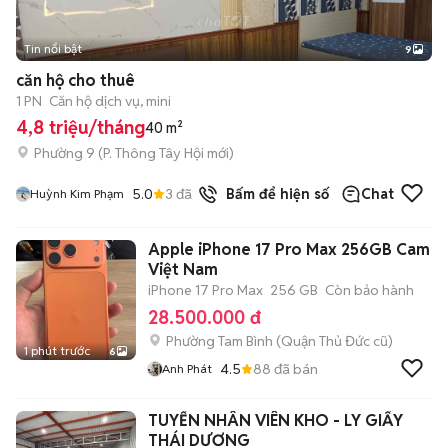
Tin nổi bật
9
+
2
căn hộ cho thuê
1 PN
Căn hộ dịch vụ, mini
4,8 triệu/tháng
40 m²
Phường 9
(
P. Thông Tây Hội
mới)
5.0
3
đã bán
Bấm để hiện số
Chat
Huỳnh Kim Phạm
Apple iPhone 17 Pro Max 256GB Cam
Việt Nam
iPhone 17 Pro Max
256 GB
Còn bảo hành
28.500.000 đ
Phường Tam Bình (Quận Thủ Đức cũ)
1 phút trước
6
4.5
88
đã bán
Anh Phát
TUYỂN NHÂN VIÊN KHO - LY GIẤY
THÁI DƯƠNG