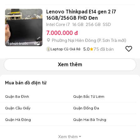
Lenovo Thinkpad E14 gen 2 i7
16GB/256GB FHD Đen
Intel Core i7
16 GB
256 GB
SSD
7.000.000 đ
Phường Nại Hiên Đông
(
P. Sơn Trà
mới)
1 phút trước
6
5.0
75
đã bán
Laptop Cũ Giá Rẻ
Xem thêm
Mua bán đồ điện tử
Quận Ba Đình
Quận Bắc Từ Liêm
Quận Cầu Giấy
Quận Đống Đa
Quận Hà Đông
Quận Hai Bà Trưng
Xem thêm