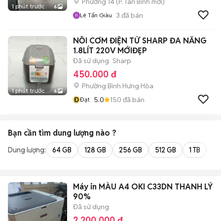
Phường 14
(
P. Tân Bình
mới)
1 phút trước
6
3
đã bán
Lê Tấn Giàu
NỒI CƠM ĐIỆN TỬ SHARP ĐA NĂNG
1.8LÍT 220V MỚIĐẸP
Đã sử dụng
Sharp
450.000 đ
Phường Bình Hưng Hòa
1 phút trước
6
Đ
5.0
150
đã bán
Đạt
Bạn cần tìm
dung lượng
nào ?
Dung lượng:
64 GB
128 GB
256 GB
512 GB
1 TB
2 
Máy in MÀU A4 OKI C33DN THANH LÝ
90%
Đã sử dụng
2.200.000 đ