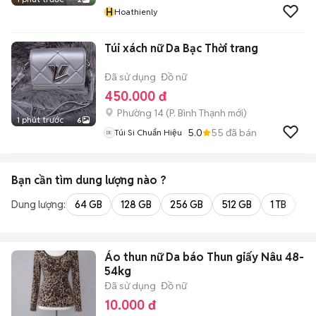
H
Hoathienly
Túi xách nữ Da Bạc Thời trang
Đã sử dụng
Đồ nữ
450.000 đ
Phường 14
(
P. Bình Thạnh
mới)
1 phút trước
6
5.0
55
đã bán
Túi Si Chuẩn Hiệu
Bạn cần tìm
dung lượng
nào ?
Dung lượng:
64 GB
128 GB
256 GB
512 GB
1 TB
2 
Áo thun nữ Da báo Thun giấy Nâu 48-
54kg
Đã sử dụng
Đồ nữ
10.000 đ