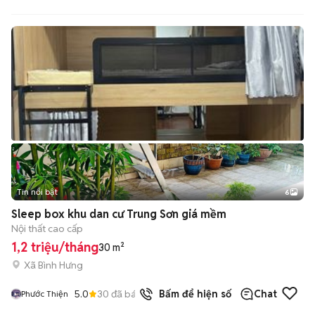
Tin nổi bật
6
+
2
Sleep box khu dan cư Trung Sơn giá mềm
Nội thất cao cấp
1,2 triệu/tháng
30 m²
Xã Bình Hưng
5.0
30
đã bán
Bấm để hiện số
Chat
Phước Thiện