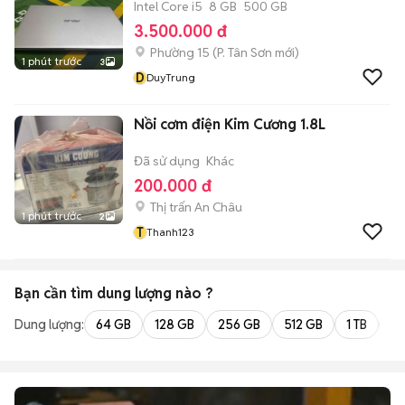
Intel Core i5
8 GB
500 GB
3.500.000 đ
Phường 15
(
P. Tân Sơn
mới)
1 phút trước
3
D
DuyTrung
Nồi cơm điện Kim Cương 1.8L
Đã sử dụng
Khác
200.000 đ
Thị trấn An Châu
1 phút trước
2
T
Thanh123
Bạn cần tìm
dung lượng
nào ?
Dung lượng:
64 GB
128 GB
256 GB
512 GB
1 TB
2 