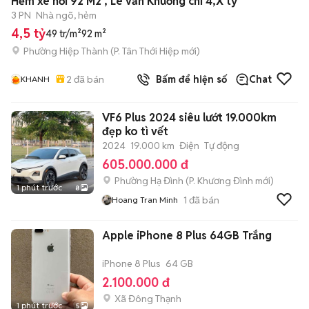
Hẻm xe hơi 92 M2 , Lê văn Khương chỉ 4,X tỷ
3 PN
Nhà ngõ, hẻm
4,5 tỷ
49 tr/m²
92 m²
Phường Hiệp Thành
(
P. Tân Thới Hiệp
mới)
2
đã bán
Bấm để hiện số
Chat
KHANH
VF6 Plus 2024 siêu lướt 19.000km
đẹp ko tì vết
2024
19.000 km
Điện
Tự động
605.000.000 đ
Phường Hạ Đình
(
P. Khương Đình
mới)
1 phút trước
8
1
đã bán
Hoang Tran Minh
Apple iPhone 8 Plus 64GB Trắng
iPhone 8 Plus
64 GB
2.100.000 đ
Xã Đông Thạnh
1 phút trước
5