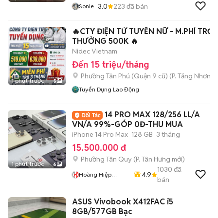
3.0
223
đã bán
Sonle
🔥CTY ĐIỆN TỬ TUYỂN NỮ - M.PHÍ TRỌ -
THƯỞNG 500K 🔥
Nidec Vietnam
Đến 15 triệu/tháng
Phường Tân Phú (Quận 9 cũ)
(
P. Tăng Nhơn P
1 phút trước
5
Tuyển Dụng Lao Động
14 PRO MAX 128/256 LL/A
VN/A 99%-GÓP 0Đ-THU MUA
iPhone 14 Pro Max
128 GB
3 tháng
15.500.000 đ
Phường Tân Quy
(
P. Tân Hưng
mới)
1 phút trước
6
1030
đã
4.9
Hoàng Hiệp
bán
Mobile
ASUS Vivobook X412FAC i5
8GB/577GB Bạc