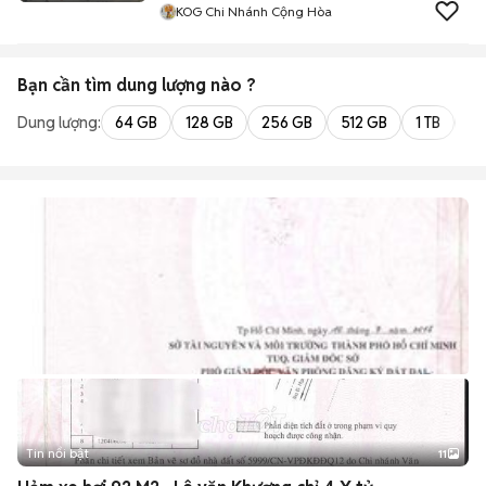
KOG Chi Nhánh Cộng Hòa
Bạn cần tìm
dung lượng
nào ?
Dung lượng:
64 GB
128 GB
256 GB
512 GB
1 TB
2 
Tin nổi bật
11
+
2