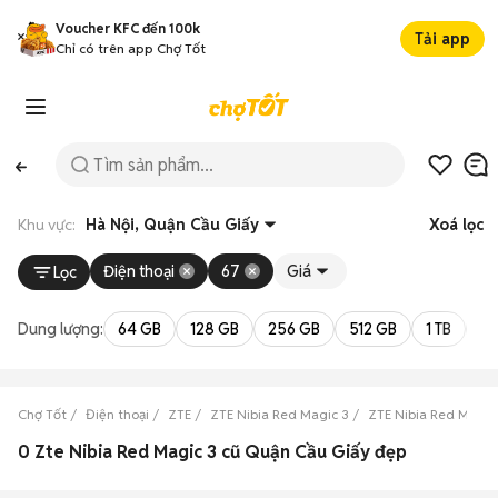
Voucher KFC đến 100k
Tải app
Chỉ có trên app Chợ Tốt
Khu vực:
Hà Nội, Quận Cầu Giấy
Xoá lọc
Điện thoại
67
Giá
Lọc
Dung lượng:
64 GB
128 GB
256 GB
512 GB
1 TB
2 
Chợ Tốt
Điện thoại
ZTE
ZTE Nibia Red Magic 3
ZTE Nibia Red Magic
0 Zte Nibia Red Magic 3 cũ Quận Cầu Giấy đẹp