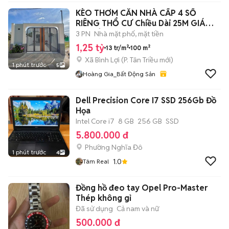
KÈO THƠM CĂN NHÀ CẤP 4 SỔ
RIÊNG THỔ CƯ Chiều Dài 25M GIÁ
1.25 TỶ
3 PN
Nhà mặt phố, mặt tiền
1,25 tỷ
13 tr/m²
100 m²
Xã Bình Lợi
(
P. Tân Triều
mới)
1 phút trước
5
Hoàng Gia_Bất Động Sản
Dell Precision Core I7 SSD 256Gb Đồ
Họa
Intel Core i7
8 GB
256 GB
SSD
5.800.000 đ
Phường Nghĩa Đô
1 phút trước
4
1.0
Tâm Real
Đồng hồ đeo tay Opel Pro-Master
Thép không gỉ
Đã sử dụng
Cả nam và nữ
500.000 đ