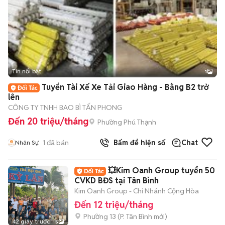
Tin nổi bật
1
Tuyển Tài Xế Xe Tải Giao Hàng - Bằng B2 trở
lên
CÔNG TY TNHH BAO BÌ TẤN PHONG
Đến 20 triệu/tháng
Phường Phú Thạnh
1
đã bán
Bấm để hiện số
Chat
Nhân Sự
💥Kim Oanh Group tuyển 50
CVKD BĐS tại Tân Bình
Kim Oanh Group - Chi Nhánh Cộng Hòa
Đến 12 triệu/tháng
Phường 13
(
P. Tân Bình
mới)
42 giây trước
5