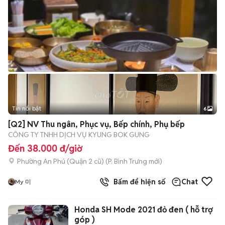
Tin nổi bật
6
+
2
[Q2] NV Thu ngân, Phục vụ, Bếp chính, Phụ bếp
CÔNG TY TNHH DỊCH VỤ KYUNG BOK GUNG
Đến 38.000 đ/giờ
Phường An Phú (Quận 2 cũ)
(
P. Bình Trưng
mới)
Bấm để hiện số
Chat
My 미
Honda SH Mode 2021 đỏ đen ( hỗ trợ
góp )