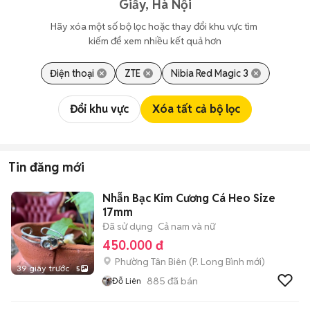
Giấy, Hà Nội
Hãy xóa một số bộ lọc hoặc thay đổi khu vực tìm 
kiếm để xem nhiều kết quả hơn
Điện thoại
ZTE
Nibia Red Magic 3
Đổi khu vực
Xóa tất cả bộ lọc
Tin đăng mới
Nhẫn Bạc Kim Cương Cá Heo Size
17mm
Đã sử dụng
Cả nam và nữ
450.000 đ
Phường Tân Biên
(
P. Long Bình
mới)
39 giây trước
5
885
đã bán
Đỗ Liên