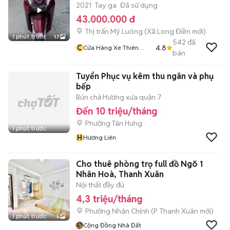
2021
Tay ga
Đã sử dụng
43.000.000 đ
Thị trấn Mỹ Luông
(
Xã Long Điền
mới)
1 phút trước
17
542
đã
C
4.8
Cửa Hàng Xe Thiên
bán
Phước 2
Tuyển Phục vụ kêm thu ngân và phụ
bếp
Bún chả Hương xưa quận 7
Đến 10 triệu/tháng
Phường Tân Hưng
1 phút trước
H
Hương Liên
Cho thuê phòng trọ full đồ Ngõ 1
Nhân Hoà, Thanh Xuân
Nội thất đầy đủ
4,3 triệu/tháng
Phường Nhân Chính
(
P. Thanh Xuân
mới)
1 phút trước
5
Cộng Đồng Nhà Đất