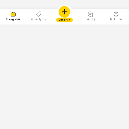
Trang chủ
Quản lý tin
Liên hệ
Tài khoản
Đăng tin
109.000 Bình chọn
Tải ứng dụng Chợ Tốt
Về Chợ Tốt
Quy chế sàn
Chính sách bảo mật
Giải quyết tranh chấp
CÔNG TY TNHH CHỢ TỐT - Người đại diện theo pháp luật:
Nguyễn Trọng Tấn; GPDKKD: 0312120782 do Sở KH & ĐT TP.HCM cấp ngày
11/01/2013;
GPMXH: 185/GP-BTTTT do Bộ Thông tin và Truyền thông
cấp ngày 09/07/2024 - Chịu trách nhiệm