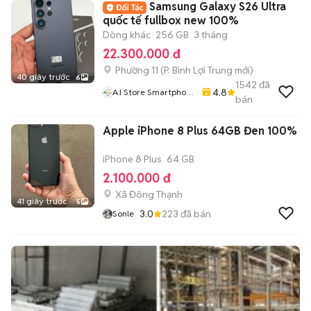
Samsung Galaxy S26 Ultra
quốc tế fullbox new 100%
Dòng khác
256 GB
3 tháng
22.300.000 đ
Phường 11
(
P. Bình Lợi Trung
mới)
40 giây trước
6
1542
đã
4.8
A.i Store Smartphone
bán
& Accessories
Apple iPhone 8 Plus 64GB Đen 100%
iPhone 8 Plus
64 GB
2.100.000 đ
Xã Đông Thạnh
41 giây trước
5
3.0
223
đã bán
Sonle