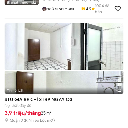
15 phút trước
6
1004
đã
4.9
NGÔ MINH MOBILE
bán
SHOP
Tin nổi bật
4
STU GIÁ RẺ CHỈ 3TR9 NGAY Q3
Nội thất đầy đủ
3,9 triệu/tháng
25 m²
Quận 3
(
P. Nhiêu Lộc
mới)