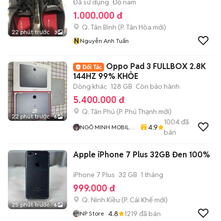
Đã sử dụng
Đồ nam
1.000.000 đ
Q. Tân Bình
(
P. Tân Hòa
mới)
22 phút trước
3
N
Nguyễn Anh Tuấn
Oppo Pad 3 FULLBOX 2.8K
144HZ 99% KHỎE
Dòng khác
128 GB
Còn bảo hành
5.400.000 đ
Q. Tân Phú
(
P. Phú Thạnh
mới)
22 phút trước
6
1004
đã
4.9
NGÔ MINH MOBILE
bán
SHOP
Apple iPhone 7 Plus 32GB Đen 100%
iPhone 7 Plus
32 GB
1 tháng
999.000 đ
Q. Ninh Kiều
(
P. Cái Khế
mới)
25 phút trước
6
4.8
1219
đã bán
NP Store