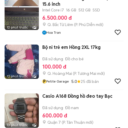
15.6 inch
Intel Core i7
16 GB
512 GB
SSD
6.500.000 đ
Q. Bắc Từ Liêm
(
P. Phú Diễn
mới)
12 phút trước
1
Hoa Tran
Bộ nỉ trẻ em Hồng 2XL 17kg
Đã sử dụng
Đồ cho bé
100.000 đ
Q. Hoàng Mai
(
P. Tương Mai
mới)
12 phút trước
3
P
5.0
25
đã bán
Petite Garage
Casio A168 Đồng hồ đeo tay Bạc
Đã sử dụng
Đồ nam
600.000 đ
Quận 7
(
P. Tân Thuận
mới)
13 phút trước
1