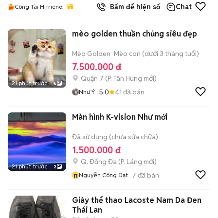
Bấm để hiện số
Chat
Công Tài Hifriend
mèo golden thuần chủng siêu đẹp
Mèo Golden
Mèo con (dưới 3 tháng tuổi)
7.500.000 đ
Quận 7
(
P. Tân Hưng
mới)
21 phút trước
5
5.0
41
đã bán
Như Ý
Màn hình K-vision Như mới
Đã sử dụng (chưa sửa chữa)
1.500.000 đ
Q. Đống Đa
(
P. Láng
mới)
21 phút trước
3
n
7
đã bán
Nguyễn Công Đạt
Giày thể thao Lacoste Nam Da Đen
Thái Lan