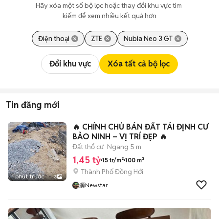
Hãy xóa một số bộ lọc hoặc thay đổi khu vực tìm 
kiếm để xem nhiều kết quả hơn
Điện thoại
ZTE
Nubia Neo 3 GT
Đổi khu vực
Xóa tất cả bộ lọc
Tin đăng mới
🔥 CHÍNH CHỦ BÁN ĐẤT TÁI ĐỊNH CƯ
BẢO NINH – VỊ TRÍ ĐẸP 🔥
Đất thổ cư
Ngang 5 m
1,45 tỷ
15 tr/m²
100 m²
Thành Phố Đồng Hới
1 phút trước
3
源Newstar