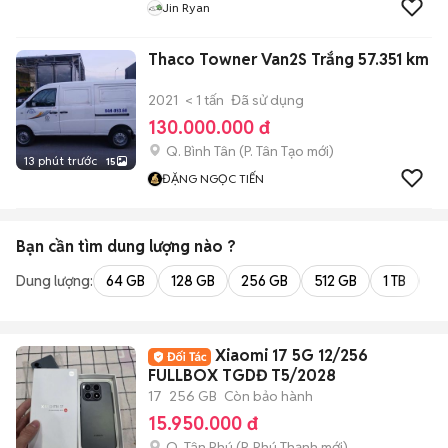
Jin Ryan
Thaco Towner Van2S Trắng 57.351 km
2021
< 1 tấn
Đã sử dụng
130.000.000 đ
Q. Bình Tân
(
P. Tân Tạo
mới)
13 phút trước
15
ĐẶNG NGỌC TIẾN
Bạn cần tìm
dung lượng
nào ?
Dung lượng:
64 GB
128 GB
256 GB
512 GB
1 TB
2 
Xiaomi 17 5G 12/256
FULLBOX TGDĐ T5/2028
17
256 GB
Còn bảo hành
15.950.000 đ
Q. Tân Phú
(
P. Phú Thạnh
mới)