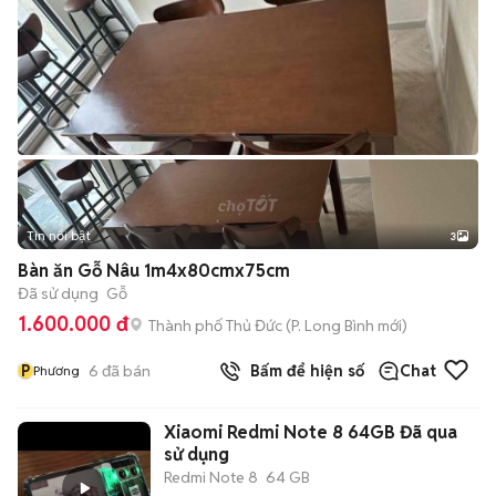
Tin nổi bật
3
Bàn ăn Gỗ Nâu 1m4x80cmx75cm
Đã sử dụng
Gỗ
1.600.000 đ
Thành phố Thủ Đức
(
P. Long Bình
mới)
P
6
đã bán
Bấm để hiện số
Chat
Phương
Xiaomi Redmi Note 8 64GB Đã qua
sử dụng
Redmi Note 8
64 GB