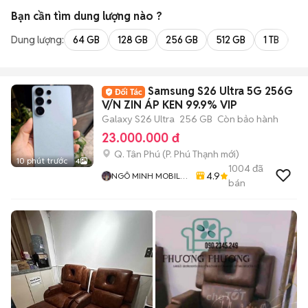
Bạn cần tìm
dung lượng
nào ?
Dung lượng:
64 GB
128 GB
256 GB
512 GB
1 TB
2 
Samsung S26 Ultra 5G 256G
V/N ZIN ÁP KEN 99.9% VIP
Galaxy S26 Ultra
256 GB
Còn bảo hành
23.000.000 đ
Q. Tân Phú
(
P. Phú Thạnh
mới)
10 phút trước
4
1004
đã
4.9
NGÔ MINH MOBILE
bán
SHOP