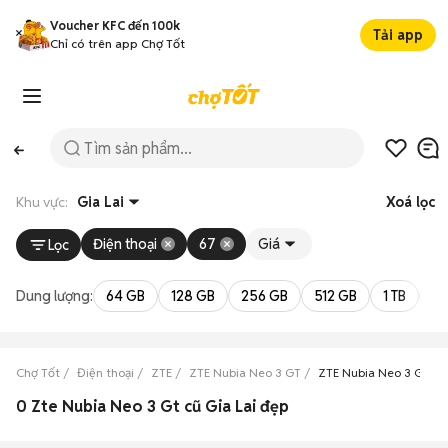
Voucher KFC đến 100k
Tải app
Chỉ có trên app Chợ Tốt
Khu vực:
Gia Lai
Xoá lọc
Điện thoại
67
Giá
Lọc
Dung lượng:
64 GB
128 GB
256 GB
512 GB
1 TB
2 
Chợ Tốt
Điện thoại
ZTE
ZTE Nubia Neo 3 GT
ZTE Nubia Neo 3 GT Gia
0 Zte Nubia Neo 3 Gt cũ Gia Lai đẹp