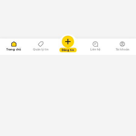
Trang chủ
Quản lý tin
Liên hệ
Tài khoản
Đăng tin
109.000 Bình chọn
Tải ứng dụng Chợ Tốt
Về Chợ Tốt
Quy chế sàn
Chính sách bảo mật
Giải quyết tranh chấp