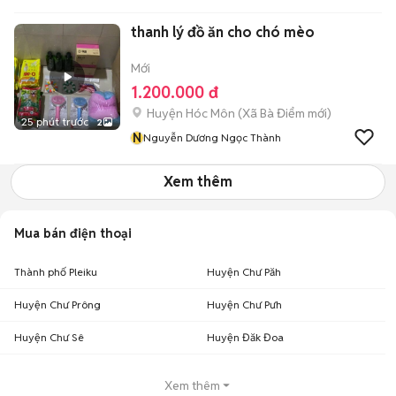
thanh lý đồ ăn cho chó mèo
Mới
1.200.000 đ
Huyện Hóc Môn
(
Xã Bà Điểm
mới)
25 phút trước
2
N
Nguyễn Dương Ngọc Thành
Xem thêm
Mua bán điện thoại
Thành phố Pleiku
Huyện Chư Păh
Huyện Chư Prông
Huyện Chư Pưh
Huyện Chư Sê
Huyện Đăk Đoa
Xem thêm