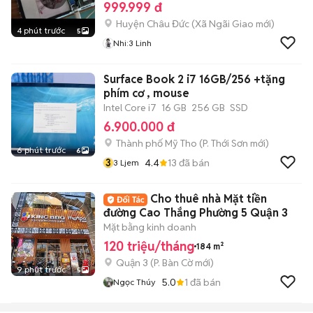
999.999 đ
Huyện Châu Đức
(
Xã Ngãi Giao
mới)
4 phút trước
5
Nhi:3 Linh
Surface Book 2 i7 16GB/256 +tặng
phím cơ , mouse
Intel Core i7
16 GB
256 GB
SSD
6.900.000 đ
Thành phố Mỹ Tho
(
P. Thới Sơn
mới)
6 phút trước
6
3
4.4
13
đã bán
3 Ljem
Cho thuê nhà Mặt tiền
đường Cao Thắng Phường 5 Quận 3
Mặt bằng kinh doanh
120 triệu/tháng
184 m²
Quận 3
(
P. Bàn Cờ
mới)
9 phút trước
5
5.0
1
đã bán
Ngọc Thúy