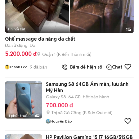
Tin nổi bật
2
Ghế massage đa năng da chất
Đã sử dụng
Da
5.200.000 đ
Quận 1
(
P. Bến Thành
mới)
T
9
đã bán
Bấm để hiện số
Chat
Thanh Lee
Samsung S8 64GB Ám màn, lưu ảnh
Mỹ Hàn
Galaxy S8
64 GB
Hết bảo hành
700.000 đ
Thị xã Gò Công
(
P. Sơn Qui
mới)
11 phút trước
4
Nguyên Bảo
HP Pavilion Gaming 15 i7 16GB/512GB