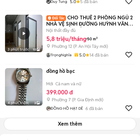
5.0
5
đã bán
Duy Tung
CHO THUÊ 2 PHÒNG NGỦ 2
NHÀ VỆ SỊNH ĐƯỜNG HUỲNH VĂN
NGHỆ - GÒ VẤP
Nội thất đầy đủ
5,8 triệu/tháng
50 m²
Phường 12
(
P. An Hội Tây
mới)
3 phút trước
10
5.0
14
đã bán
TrọngNghĩa
đồng hồ bạc
Mới
Cả nam và nữ
399.000 đ
Phường 7
(
P. Gia Định
mới)
4 phút trước
2
6
đã bán
ĐỒNG HỒ HẠT DẺ
Xem thêm