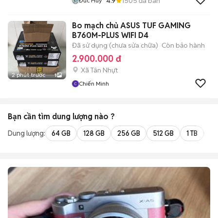
4.9
1505
đã bán
Đức Huy
Bo mạch chủ ASUS TUF GAMING
B760M-PLUS WIFI D4
Đã sử dụng (chưa sửa chữa)
Còn bảo hành
2.900.000 đ
Xã Tân Nhựt
2 phút trước
1
Chiến Minh
Bạn cần tìm
dung lượng
nào ?
Dung lượng:
64 GB
128 GB
256 GB
512 GB
1 TB
2 