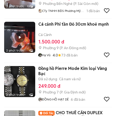
Phường Bến Nghé
(
P. Sài Gòn
mới)
2 phút trước
12
1
đã bán
CTy TNHH BĐS Phương Mỹ
Home
Cá cảnh Phi tần Đỏ 30cm khoẻ mạnh
Cá Cảnh
1.500.000 đ
Phường 9
(
P. An Đông
mới)
2 phút trước
1
4.0
73
đã bán
Hạ Vũ
Đồng hồ Pierre Mode Kim loại Vàng
Bạc
Đã sử dụng
Cả nam và nữ
249.000 đ
Phường 7
(
P. Gia Định
mới)
2 phút trước
1
6
đã bán
ĐỒNG HỒ HẠT DẺ
CHO THUÊ CĂN DUPLEX