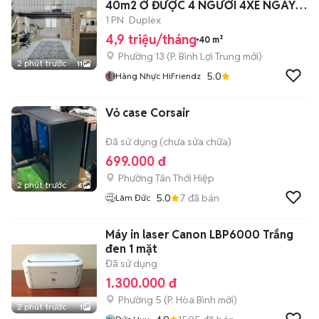
40m2 Ở ĐƯỢC 4 NGƯỜI 4XE NGAY
ĐH VĂN LANG
1 PN
Duplex
4,9 triệu/tháng
40 m²
Phường 13
(
P. Bình Lợi Trung
mới)
2 phút trước
11
5.0
Hàng Nhực HiFriendz
Vỏ case Corsair
Đã sử dụng (chưa sửa chữa)
699.000 đ
Phường Tân Thới Hiệp
2 phút trước
6
5.0
7
đã bán
Lâm Đức
Máy in laser Canon LBP6000 Trắng
đen 1 mặt
Đã sử dụng
1.300.000 đ
Phường 5
(
P. Hòa Bình
mới)
2 phút trước
1