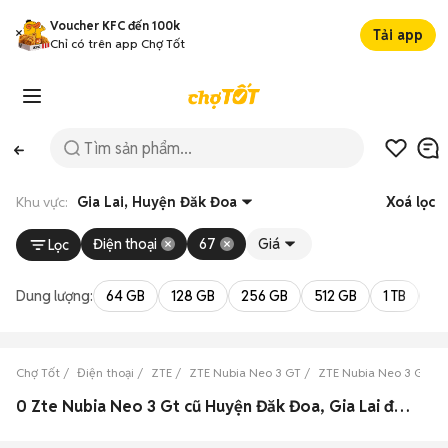
Voucher KFC đến 100k
Tải app
Chỉ có trên app Chợ Tốt
Khu vực:
Gia Lai, Huyện Đăk Đoa
Xoá lọc
Điện thoại
67
Giá
Lọc
Dung lượng:
64 GB
128 GB
256 GB
512 GB
1 TB
2 
Chợ Tốt
Điện thoại
ZTE
ZTE Nubia Neo 3 GT
ZTE Nubia Neo 3 GT Gia
0 Zte Nubia Neo 3 Gt cũ Huyện Đăk Đoa, Gia Lai đẹp