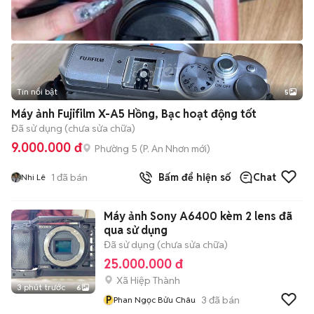
Tin nổi bật
5
Máy ảnh Fujifilm X-A5 Hồng, Bạc hoạt động tốt
Đã sử dụng (chưa sửa chữa)
9.000.000 đ
Phường 5
(
P. An Nhơn
mới)
1
đã bán
Bấm để hiện số
Chat
Nhi Lê
Máy ảnh Sony A6400 kèm 2 lens đã
qua sử dụng
Đã sử dụng (chưa sửa chữa)
25.000.000 đ
Xã Hiệp Thành
3 phút trước
6
P
3
đã bán
Phan Ngọc Bửu Châu