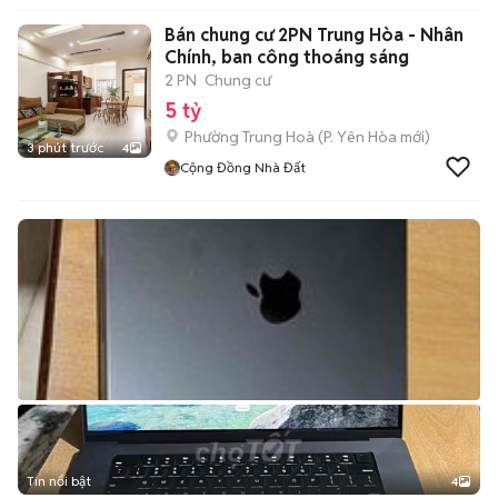
Bán chung cư 2PN Trung Hòa - Nhân
Chính, ban công thoáng sáng
2 PN
Chung cư
5 tỷ
Phường Trung Hoà
(
P. Yên Hòa
mới)
3 phút trước
4
Cộng Đồng Nhà Đất
Tin nổi bật
4