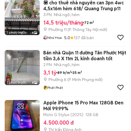
💟 cho thuê nhà nguyên can 3pn 4wc
4,5x16m hẻm 618/ Quang Trung p11
3 PN
Nhà ngõ, hẻm
14,5 triệu/tháng
72 m²
Phường 11
(
P. Thông Tây Hội
mới)
1 phút trước
6
5.0
137
đã bán
Như Hoa
Bán nhà Quận 11 đường Tân Phước Mặt
tiền 3,6 X 11m 2L kinh doanh tốt
2 PN
Nhà ngõ, hẻm
3,1 tỷ
89 tr/m²
35 m²
Phường 6
(
P. Minh Phụng
mới)
1 phút trước
8
P
Phát Phát
Apple iPhone 15 Pro Max 128GB Đen
Mới 99.99%
Moto G Stylus (2025)
128 GB
4.500.000 đ
Thị trấn Đông Anh