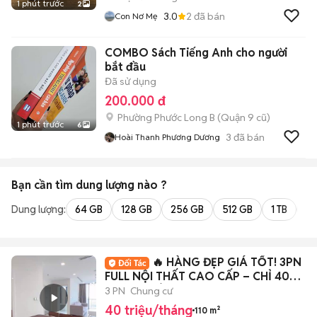
1 phút trước
2
3.0
2
đã bán
Con Nơ Mẹ
COMBO Sách Tiếng Anh cho người
bắt đầu
Đã sử dụng
200.000 đ
Phường Phước Long B (Quận 9 cũ)
1 phút trước
6
3
đã bán
Hoài Thanh Phương Dương
Bạn cần tìm
dung lượng
nào ?
Dung lượng:
64 GB
128 GB
256 GB
512 GB
1 TB
2 
🔥 HÀNG ĐẸP GIÁ TỐT! 3PN
FULL NỘI THẤT CAO CẤP – CHỈ 40
TRIỆU/THÁNG (BA
3 PN
Chung cư
40 triệu/tháng
110 m²