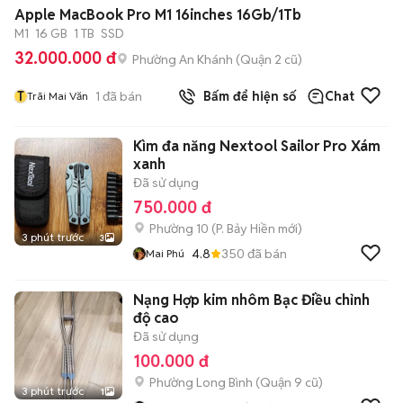
Apple MacBook Pro M1 16inches 16Gb/1Tb
M1
16 GB
1 TB
SSD
32.000.000 đ
Phường An Khánh (Quận 2 cũ)
T
1
đã bán
Bấm để hiện số
Chat
Trãi Mai Văn
Kìm đa năng Nextool Sailor Pro Xám
xanh
Đã sử dụng
750.000 đ
Phường 10
(
P. Bảy Hiền
mới)
3 phút trước
3
4.8
350
đã bán
Mai Phú
Nạng Hợp kim nhôm Bạc Điều chỉnh
độ cao
Đã sử dụng
100.000 đ
Phường Long Bình (Quận 9 cũ)
3 phút trước
1