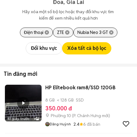
Đoa, Gia Lai
Hãy xóa một số bộ lọc hoặc thay đổi khu vực tìm 
kiếm để xem nhiều kết quả hơn
Điện thoại
ZTE
Nubia Neo 3 GT
Đổi khu vực
Xóa tất cả bộ lọc
Tin đăng mới
HP Elitebook ram8/SSD 120GB
8 GB
< 128 GB
SSD
350.000 đ
Phường 10
(
P. Chánh Hưng
mới)
41 giây trước
3
2.4
6
đã bán
Đăng Huỳnh