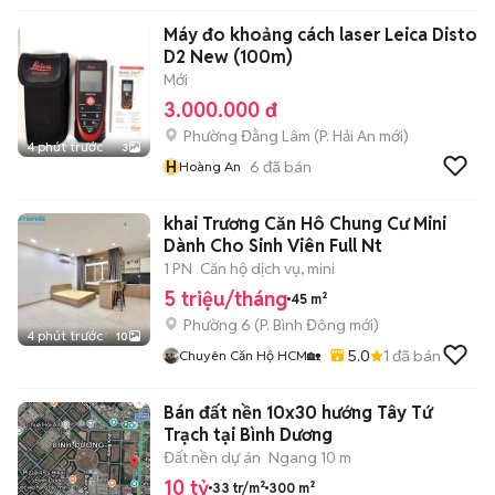
Máy đo khoảng cách laser Leica Disto
D2 New (100m)
Mới
3.000.000 đ
Phường Đằng Lâm
(
P. Hải An
mới)
4 phút trước
3
H
6
đã bán
Hoàng An
khai Trương Căn Hô Chung Cư Mini
Dành Cho Sinh Viên Full Nt
1 PN
Căn hộ dịch vụ, mini
5 triệu/tháng
45 m²
Phường 6
(
P. Bình Đông
mới)
4 phút trước
10
5.0
1
đã bán
Chuyên Căn Hộ HCM🏡
Bán đất nền 10x30 hướng Tây Tứ
Trạch tại Bình Dương
Đất nền dự án
Ngang 10 m
10 tỷ
33 tr/m²
300 m²