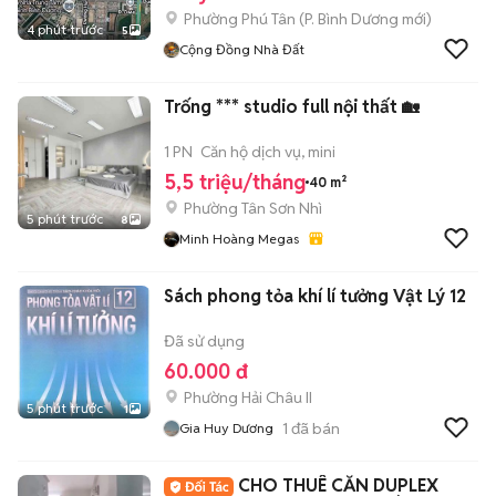
Phường Phú Tân
(
P. Bình Dương
mới)
4 phút trước
5
Cộng Đồng Nhà Đất
Trống *** studio full nội thất 🏡
1 PN
Căn hộ dịch vụ, mini
5,5 triệu/tháng
40 m²
Phường Tân Sơn Nhì
5 phút trước
8
Minh Hoàng Megas
Sách phong tỏa khí lí tưởng Vật Lý 12
Đã sử dụng
60.000 đ
Phường Hải Châu II
5 phút trước
1
1
đã bán
Gia Huy Dương
CHO THUÊ CĂN DUPLEX