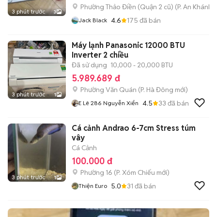
Phường Thảo Điền (Quận 2 cũ)
(
P. An Khánh
m
3 phút trước
3
4.6
175
đã bán
Jack Black
Máy lạnh Panasonic 12000 BTU
Inverter 2 chiều
Đã sử dụng
10,000 - 20,000 BTU
5.989.689 đ
Phường Văn Quán
(
P. Hà Đông
mới)
3 phút trước
1
4.5
33
đã bán
E Lê 286 Nguyễn Xiển
Cá cảnh Andrao 6-7cm Stress túm
vây
Cá Cảnh
100.000 đ
Phường 16
(
P. Xóm Chiếu
mới)
3 phút trước
1
5.0
31
đã bán
Thiện Euro