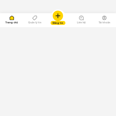
Trang chủ
Quản lý tin
Liên hệ
Tài khoản
Đăng tin
109.000 Bình chọn
Tải ứng dụng Chợ Tốt
Về Chợ Tốt
Quy chế sàn
Chính sách bảo mật
Giải quyết tranh chấp
CÔNG TY TNHH CHỢ TỐT - Người đại diện theo pháp luật:
Nguyễn Trọng Tấn; GPDKKD: 0312120782 do Sở KH & ĐT TP.HCM cấp ngày
11/01/2013;
GPMXH: 185/GP-BTTTT do Bộ Thông tin và Truyền thông