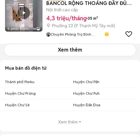
BANCOL RỘNG THOÁNG ĐẦY ĐỦ
TIỆN NGHI
Nội thất cao cấp
4,3 triệu/tháng
35 m²
Phường 22
(
P. Thạnh Mỹ Tây
mới)
5 phút trước
10
Chuyên Phòng Trọ Bình
Thạnh- TP HCM
Xem thêm
Mua bán đồ điện tử
Thành phố Pleiku
Huyện Chư Păh
Huyện Chư Prông
Huyện Chư Pưh
Huyện Chư Sê
Huyện Đăk Đoa
Xem thêm