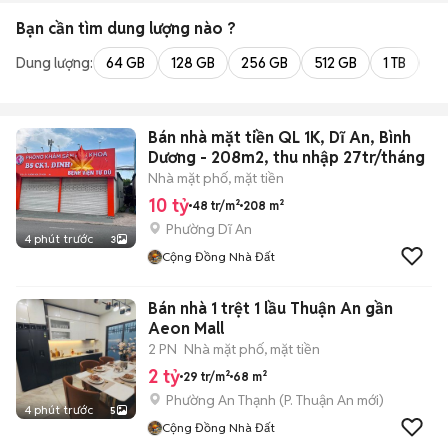
Bạn cần tìm
dung lượng
nào ?
Dung lượng:
64 GB
128 GB
256 GB
512 GB
1 TB
2 
Bán nhà mặt tiền QL 1K, Dĩ An, Bình
Dương - 208m2, thu nhập 27tr/tháng
Nhà mặt phố, mặt tiền
10 tỷ
48 tr/m²
208 m²
Phường Dĩ An
4 phút trước
3
Cộng Đồng Nhà Đất
Bán nhà 1 trệt 1 lầu Thuận An gần
Aeon Mall
2 PN
Nhà mặt phố, mặt tiền
2 tỷ
29 tr/m²
68 m²
Phường An Thạnh
(
P. Thuận An
mới)
4 phút trước
5
Cộng Đồng Nhà Đất