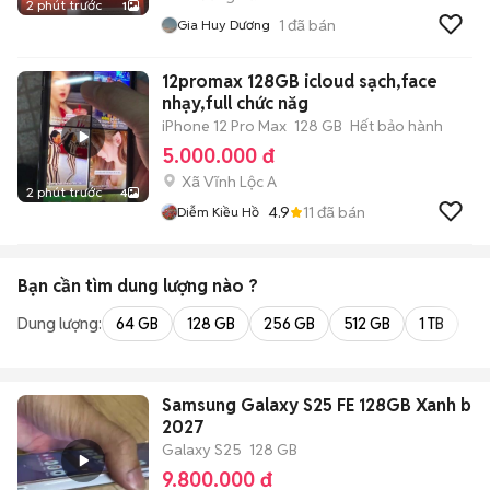
2 phút trước
1
1
đã bán
Gia Huy Dương
12promax 128GB icloud sạch,face
nhạy,full chức năg
iPhone 12 Pro Max
128 GB
Hết bảo hành
5.000.000 đ
Xã Vĩnh Lộc A
2 phút trước
4
4.9
11
đã bán
Diễm Kiều Hồ
Bạn cần tìm
dung lượng
nào ?
Dung lượng:
64 GB
128 GB
256 GB
512 GB
1 TB
2 
Samsung Galaxy S25 FE 128GB Xanh bh t
2027
Galaxy S25
128 GB
9.800.000 đ