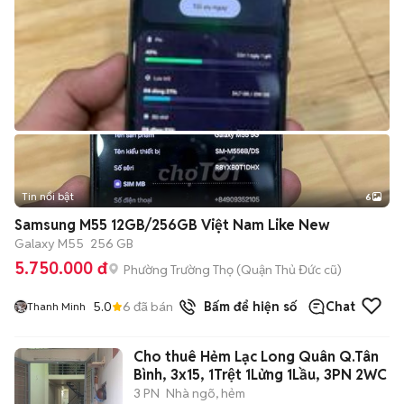
Tin nổi bật
6
+
2
Samsung M55 12GB/256GB Việt Nam Like New
Galaxy M55
256 GB
5.750.000 đ
Phường Trường Thọ (Quận Thủ Đức cũ)
5.0
6
đã bán
Bấm để hiện số
Chat
Thanh Minh
Cho thuê Hẻm Lạc Long Quân Q.Tân
Bình, 3x15, 1Trệt 1Lửng 1Lầu, 3PN 2WC
3 PN
Nhà ngõ, hẻm