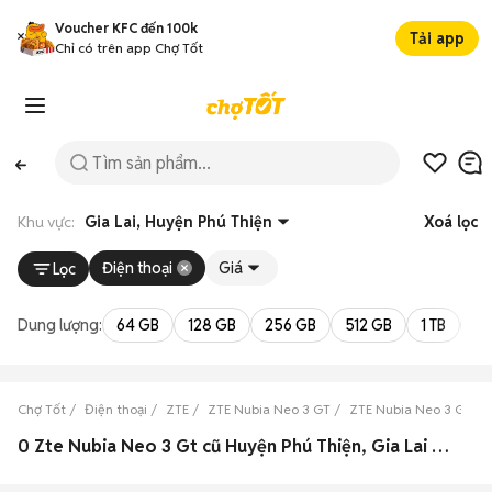
Voucher KFC đến 100k
Tải app
Chỉ có trên app Chợ Tốt
Khu vực:
Gia Lai, Huyện Phú Thiện
Xoá lọc
Điện thoại
Giá
Lọc
Dung lượng:
64 GB
128 GB
256 GB
512 GB
1 TB
2 
Chợ Tốt
Điện thoại
ZTE
ZTE Nubia Neo 3 GT
ZTE Nubia Neo 3 GT Gia
0 Zte Nubia Neo 3 Gt cũ Huyện Phú Thiện, Gia Lai đẹp