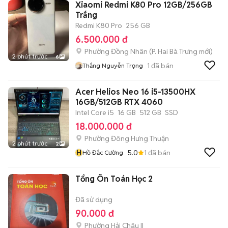
Xiaomi Redmi K80 Pro 12GB/256GB
Trắng
Redmi K80 Pro
256 GB
6.500.000 đ
Phường Đồng Nhân
(
P. Hai Bà Trưng
mới)
2 phút trước
6
1
đã bán
Thắng Nguyễn Trọng
Acer Helios Neo 16 i5-13500HX
16GB/512GB RTX 4060
Intel Core i5
16 GB
512 GB
SSD
18.000.000 đ
Phường Đông Hưng Thuận
2 phút trước
2
H
5.0
1
đã bán
Hồ Đắc Cường
Tổng Ôn Toán Học 2
Đã sử dụng
90.000 đ
Phường Hải Châu II