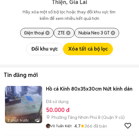
Thiện, Gia Lai
Hãy xóa một số bộ lọc hoặc thay đổi khu vực tìm 
kiếm để xem nhiều kết quả hơn
Điện thoại
ZTE
Nubia Neo 3 GT
Đổi khu vực
Xóa tất cả bộ lọc
Tin đăng mới
Hồ cá Kính 80x35x30cm Nứt kính dán
Đã sử dụng
50.000 đ
Phường Tăng Nhơn Phú B (Quận 9 cũ)
2 phút trước
1
4.7
366
đã bán
Võ Tuấn Kiệt