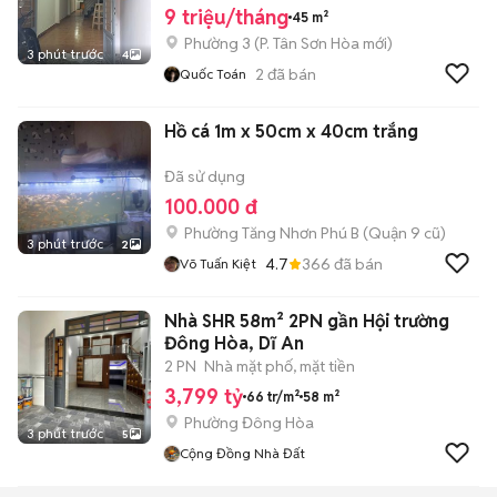
9 triệu/tháng
45 m²
Phường 3
(
P. Tân Sơn Hòa
mới)
3 phút trước
4
2
đã bán
Quốc Toán
Hồ cá 1m x 50cm x 40cm trắng
Đã sử dụng
100.000 đ
Phường Tăng Nhơn Phú B (Quận 9 cũ)
3 phút trước
2
4.7
366
đã bán
Võ Tuấn Kiệt
Nhà SHR 58m² 2PN gần Hội trường
Đông Hòa, Dĩ An
2 PN
Nhà mặt phố, mặt tiền
3,799 tỷ
66 tr/m²
58 m²
Phường Đông Hòa
3 phút trước
5
Cộng Đồng Nhà Đất