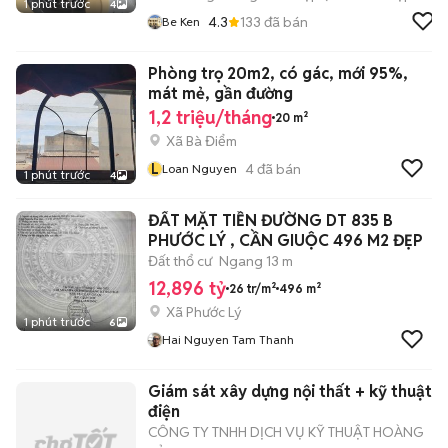
1 phút trước
4
4.3
133
đã bán
Be Ken
Phòng trọ 20m2, có gác, mới 95%,
mát mẻ, gần đường
1,2 triệu/tháng
20 m²
Xã Bà Điểm
L
4
đã bán
Loan Nguyen
1 phút trước
4
ĐẤT MẶT TIỀN ĐƯỜNG DT 835 B
PHƯỚC LÝ , CẦN GIUỘC 496 M2 ĐẸP
Đất thổ cư
Ngang 13 m
12,896 tỷ
26 tr/m²
496 m²
Xã Phước Lý
1 phút trước
6
Hai Nguyen Tam Thanh
Giám sát xây dựng nội thất + kỹ thuật
điện
CÔNG TY TNHH DỊCH VỤ KỸ THUẬT HOÀNG