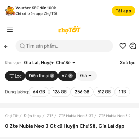
Voucher KFC đến 100k
Tải app
Chỉ có trên app Chợ Tốt
Khu vực:
Gia Lai, Huyện Chư Sê
Xoá lọc
Điện thoại
67
Giá
Lọc
Dung lượng:
64 GB
128 GB
256 GB
512 GB
1 TB
2 
Chợ Tốt
Điện thoại
ZTE
ZTE Nubia Neo 3 GT
ZTE Nubia Neo 3 GT Gia
0 Zte Nubia Neo 3 Gt cũ Huyện Chư Sê, Gia Lai đẹp