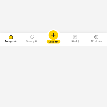
Trang chủ
Quản lý tin
Liên hệ
Tài khoản
Đăng tin
109.000 Bình chọn
Tải ứng dụng Chợ Tốt
Về Chợ Tốt
Quy chế sàn
Chính sách bảo mật
Giải quyết tranh chấp