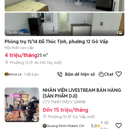
Tin nổi bật
5
Phòng trọ 11/14 Đỗ Thúc Tịnh, phường 12 Gò Vấp
Nội thất cao cấp
4 triệu/tháng
25 m²
Phường 12
(
P. An Hội Tây
mới)
1
đã bán
Bấm để hiện số
Chat
Amia Lê
NHÂN VIÊN LIVESTREAM BÁN HÀNG
(SẢN PHẨM DJI)
CTY TNHH TMDV QMMB
Đến 15 triệu/tháng
Phường 10
(
P. Gò Vấp
mới)
2 phút trước
4
9
đã
5.0
Quang Minh Mobile CN
bán