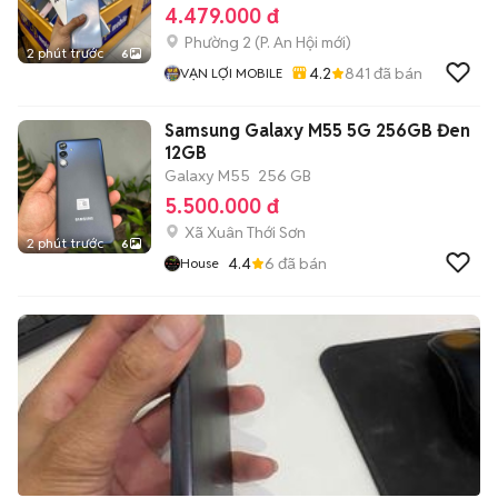
4.479.000 đ
Phường 2
(
P. An Hội
mới)
2 phút trước
6
4.2
841
đã bán
VẠN LỢI MOBILE
Samsung Galaxy M55 5G 256GB Đen
12GB
Galaxy M55
256 GB
5.500.000 đ
Xã Xuân Thới Sơn
2 phút trước
6
4.4
6
đã bán
House