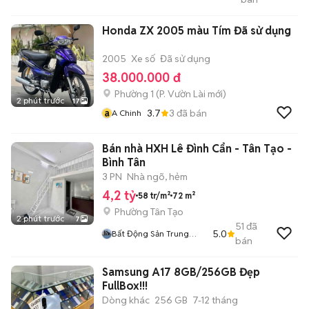
Gò Vấp
Honda ZX 2005 màu Tím Đã sử dụng
2005
Xe số
Đã sử dụng
38.000.000 đ
Phường 1
(
P. Vườn Lài
mới)
2 phút trước
17
a
3.7
3
đã bán
A Chinh
Bán nhà HXH Lê Đình Cẩn - Tân Tạo -
Bình Tân
3 PN
Nhà ngõ, hẻm
4,2 tỷ
58 tr/m²
72 m²
Phường Tân Tạo
2 phút trước
7
51
đã
5.0
Bất Động Sản Trung
bán
Thực
Samsung A17 8GB/256GB Đẹp
FullBox!!!
Dòng khác
256 GB
7-12 tháng