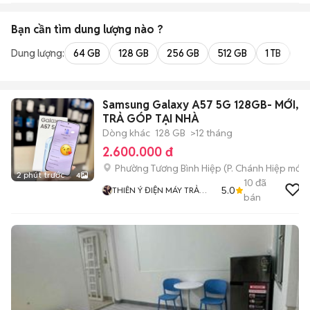
Bạn cần tìm
dung lượng
nào ?
Dung lượng:
64 GB
128 GB
256 GB
512 GB
1 TB
2 
Samsung Galaxy A57 5G 128GB- MỚI,
TRẢ GÓP TẠI NHÀ
Dòng khác
128 GB
>12 tháng
2.600.000 đ
Phường Tương Bình Hiệp
(
P. Chánh Hiệp
mới)
2 phút trước
4
10
đã
5.0
THIÊN Ý ĐIỆN MÁY TRẢ
bán
GÓP