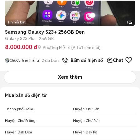
Tin nổi bật
6
+
2
Samsung Galaxy S23+ 256GB Đen
Galaxy S23 Plus
256 GB
8.000.000 đ
Phường Mễ Trì
(
P. Từ Liêm
mới)
2
đã bán
Bấm để hiện số
Chat
Chước Trai Tráng
Xem thêm
Mua bán đồ điện tử
Thành phố Pleiku
Huyện Chư Păh
Huyện Chư Prông
Huyện Chư Pưh
Huyện Đăk Đoa
Huyện Đăk Pơ