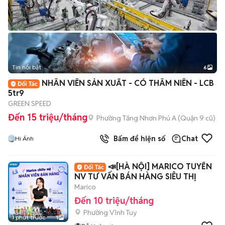
Tin nổi bật
6
+
2
NHÂN VIÊN SẢN XUẤT - CÓ THÂM NIÊN - LCB
5tr9
GREEN SPEED
Đến 15 triệu/tháng
Phường Tăng Nhơn Phú A (Quận 9 cũ)
Bấm để hiện số
Chat
Hi Ánh
📣[HÀ NỘI] MARICO TUYỂN
NV TƯ VẤN BÁN HÀNG SIÊU THỊ
Marico
Đến 10 triệu/tháng
Phường Vĩnh Tuy
1 phút trước
1