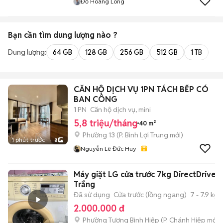
Đỗ Hoàng Long
Bạn cần tìm
dung lượng
nào ?
Dung lượng:
64 GB
128 GB
256 GB
512 GB
1 TB
2 
CĂN HỘ DỊCH VỤ 1PN TÁCH BẾP CÓ
BAN CÔNG
1 PN
Căn hộ dịch vụ, mini
5,8 triệu/tháng
40 m²
Phường 13
(
P. Bình Lợi Trung
mới)
1 phút trước
8
Nguyễn Lê Đức Huy
Máy giặt LG cửa trước 7kg DirectDrive
Trắng
Đã sử dụng
Cửa trước (lồng ngang)
7 - 7.9 kg
2.000.000 đ
Phường Tương Bình Hiệp
(
P. Chánh Hiệp
mới)