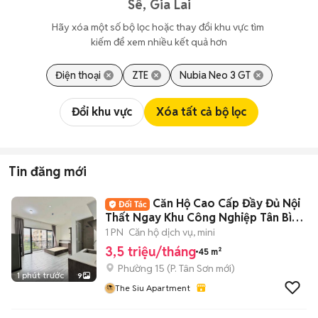
Sê, Gia Lai
Hãy xóa một số bộ lọc hoặc thay đổi khu vực tìm 
kiếm để xem nhiều kết quả hơn
Điện thoại
ZTE
Nubia Neo 3 GT
Đổi khu vực
Xóa tất cả bộ lọc
Tin đăng mới
Căn Hộ Cao Cấp Đầy Đủ Nội
Thất Ngay Khu Công Nghiệp Tân Bình
- Etown
1 PN
Căn hộ dịch vụ, mini
3,5 triệu/tháng
45 m²
Phường 15
(
P. Tân Sơn
mới)
1 phút trước
9
The Siu Apartment