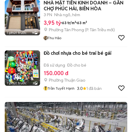
NHÀ MẶT TIỀN KINH DOANH – GẦN
CHỢ PHÚC HẢI, BIÊN HÒA
3 PN
Nhà ngõ, hẻm
3,95 tỷ
63 tr/m²
63 m²
Phường Tân Phong
(
P. Tân Triều
mới)
1 phút trước
9
Thu Hảo
Đồ chơi nhựa cho bé trai bé gái
Đã sử dụng
Đồ cho bé
150.000 đ
Phường Thuận Giao
1 phút trước
3
T
3.0
1
đã bán
Trần Tuyết Hạnh