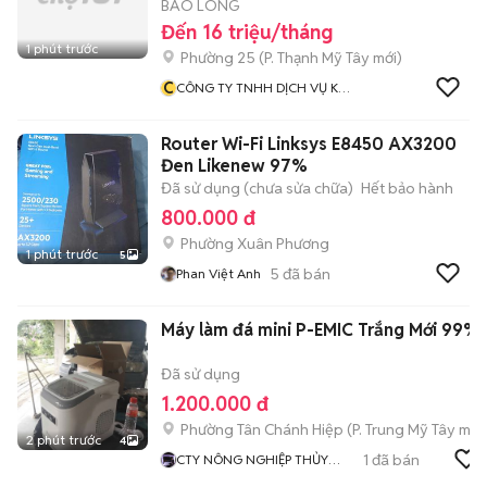
BẢO LONG
Đến 16 triệu/tháng
1 phút trước
Phường 25
(
P. Thạnh Mỹ Tây
mới)
C
CÔNG TY TNHH DỊCH VỤ KỸ
THUẬT HOÀNG BẢO LONG
Router Wi-Fi Linksys E8450 AX3200
Đen Likenew 97%
Đã sử dụng (chưa sửa chữa)
Hết bảo hành
800.000 đ
Phường Xuân Phương
1 phút trước
5
5
đã bán
Phan Việt Anh
Máy làm đá mini P-EMIC Trắng Mới 99%
Đã sử dụng
1.200.000 đ
Phường Tân Chánh Hiệp
(
P. Trung Mỹ Tây
mới
2 phút trước
4
1
đã bán
CTY NÔNG NGHIỆP THỦY
SẢN OBC