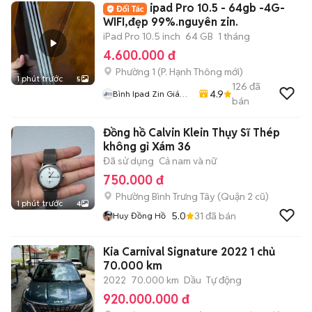
ipad Pro 10.5 - 64gb -4G-
WIFI,đẹp 99%.nguyên zin.
iPad Pro 10.5 inch
64 GB
1 tháng
4.600.000 đ
Phường 1
(
P. Hạnh Thông
mới)
1 phút trước
5
126
đã
4.9
Bình Ipad Zin Giá
bán
Tốt
Đồng hồ Calvin Klein Thụy Sĩ Thép
không gỉ Xám 36
Đã sử dụng
Cả nam và nữ
750.000 đ
Phường Bình Trưng Tây (Quận 2 cũ)
1 phút trước
4
5.0
31
đã bán
Huy Đồng Hồ
Kia Carnival Signature 2022 1 chủ
70.000 km
2022
70.000 km
Dầu
Tự động
920.000.000 đ