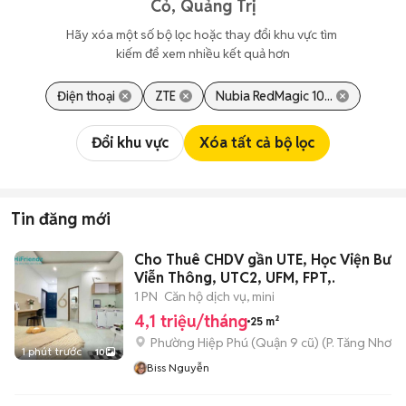
Cỏ, Quảng Trị
Hãy xóa một số bộ lọc hoặc thay đổi khu vực tìm 
kiếm để xem nhiều kết quả hơn
Điện thoại
ZTE
Nubia RedMagic 10...
Đổi khu vực
Xóa tất cả bộ lọc
Tin đăng mới
Cho Thuê CHDV gần UTE, Học Viện Bưu 
Viễn Thông, UTC2, UFM, FPT,.
1 PN
Căn hộ dịch vụ, mini
4,1 triệu/tháng
25 m²
Phường Hiệp Phú (Quận 9 cũ)
(
P. Tăng Nhơn 
1 phút trước
10
Biss Nguyễn