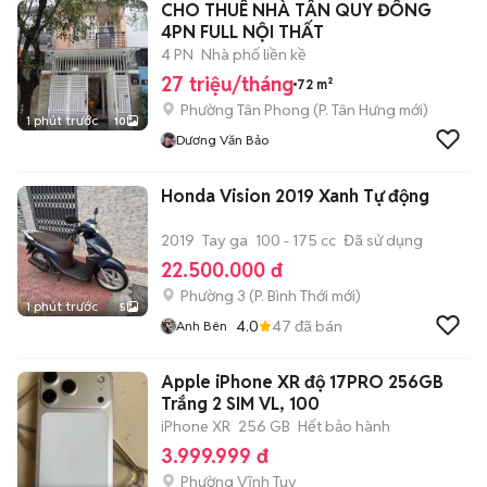
CHO THUÊ NHÀ TÂN QUY ĐÔNG
4PN FULL NỘI THẤT
4 PN
Nhà phố liền kề
27 triệu/tháng
72 m²
Phường Tân Phong
(
P. Tân Hưng
mới)
1 phút trước
10
Dương Văn Bảo
Honda Vision 2019 Xanh Tự động
2019
Tay ga
100 - 175 cc
Đã sử dụng
22.500.000 đ
Phường 3
(
P. Bình Thới
mới)
1 phút trước
5
4.0
47
đã bán
Anh Bên
Apple iPhone XR độ 17PRO 256GB
Trắng 2 SIM VL, 100
iPhone XR
256 GB
Hết bảo hành
3.999.999 đ
Phường Vĩnh Tuy