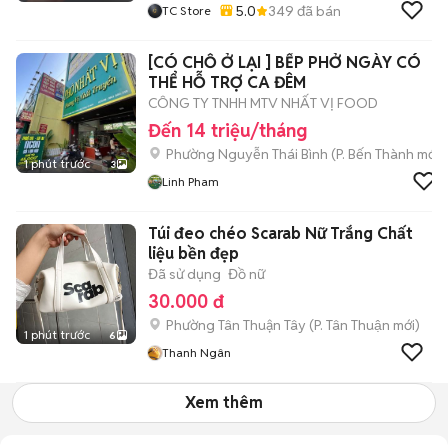
5.0
349
đã bán
TC Store
[CÓ CHỖ Ở LẠI ] BẾP PHỞ NGÀY CÓ
THỂ HỖ TRỢ CA ĐÊM
CÔNG TY TNHH MTV NHẤT VỊ FOOD
Đến 14 triệu/tháng
Phường Nguyễn Thái Bình
(
P. Bến Thành
mới)
1 phút trước
3
Linh Pham
Túi đeo chéo Scarab Nữ Trắng Chất
liệu bền đẹp
Đã sử dụng
Đồ nữ
30.000 đ
Phường Tân Thuận Tây
(
P. Tân Thuận
mới)
1 phút trước
6
Thanh Ngân
Xem thêm