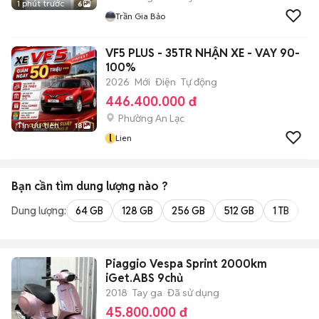
1 phút trước
6
Trần Gia Bảo
VF5 PLUS - 35TR NHẬN XE - VAY 90-
100%
2026
Mới
Điện
Tự động
446.400.000 đ
Phường An Lạc
Tin ưu tiên
18
l
Lien
Bạn cần tìm
dung lượng
nào ?
Dung lượng:
64 GB
128 GB
256 GB
512 GB
1 TB
2 
Piaggio Vespa Sprint 2000km
iGet.ABS 9chủ
2018
Tay ga
Đã sử dụng
45.800.000 đ