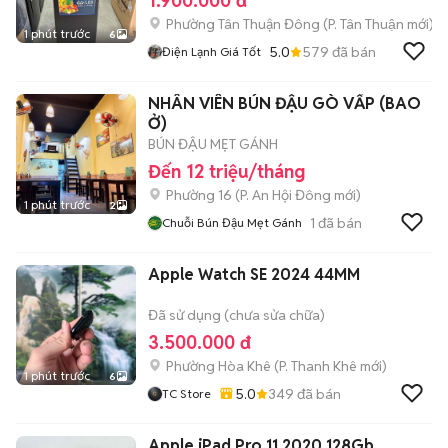
1.900.000 đ
Phường Tân Thuận Đông
(
P. Tân Thuận
mới)
1 phút trước
6
5.0
579
đã bán
Điện Lạnh Giá Tốt
NHÂN VIÊN BÚN ĐẬU GÒ VẤP (BAO
Ở)
BÚN ĐẬU MẸT GÁNH
Đến 12 triệu/tháng
Phường 16
(
P. An Hội Đông
mới)
1 phút trước
2
1
đã bán
Chuỗi Bún Đậu Mẹt Gánh
Apple Watch SE 2024 44MM
Đã sử dụng (chưa sửa chữa)
3.500.000 đ
Phường Hòa Khê
(
P. Thanh Khê
mới)
1 phút trước
6
5.0
349
đã bán
TC Store
Apple iPad Pro 11 2020 128Gb