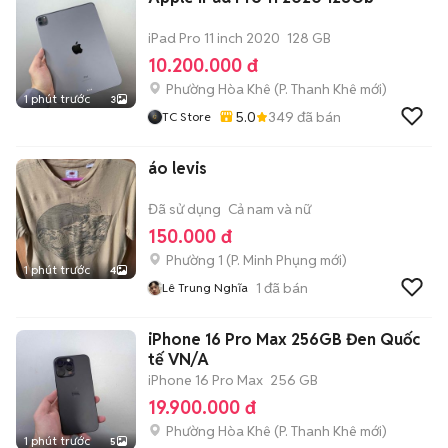
iPad Pro 11 inch 2020
128 GB
10.200.000 đ
Phường Hòa Khê
(
P. Thanh Khê
mới)
1 phút trước
3
5.0
349
đã bán
TC Store
áo levis
Đã sử dụng
Cả nam và nữ
150.000 đ
Phường 1
(
P. Minh Phụng
mới)
1 phút trước
4
1
đã bán
Lê Trung Nghĩa
iPhone 16 Pro Max 256GB Đen Quốc
tế VN/A
iPhone 16 Pro Max
256 GB
19.900.000 đ
Phường Hòa Khê
(
P. Thanh Khê
mới)
1 phút trước
5