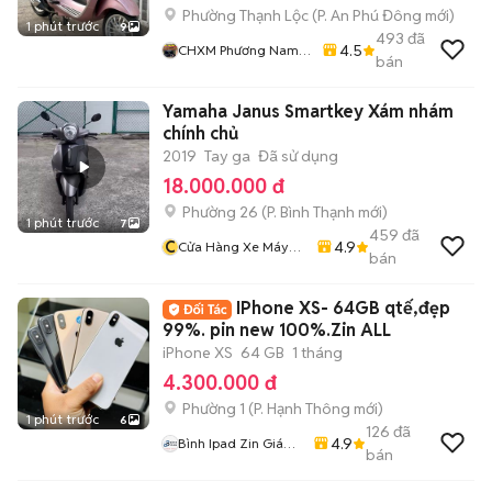
Phường Thạnh Lộc
(
P. An Phú Đông
mới)
1 phút trước
9
493
đã
4.5
CHXM Phương Nam
bán
Chuyên Bán Xe Trả
Góp
Yamaha Janus Smartkey Xám nhám
chính chủ
2019
Tay ga
Đã sử dụng
18.000.000 đ
Phường 26
(
P. Bình Thạnh
mới)
1 phút trước
7
459
đã
C
4.9
Cửa Hàng Xe Máy
bán
Văn Vũ
IPhone XS- 64GB qtế,đẹp
99%. pin new 100%.Zin ALL
iPhone XS
64 GB
1 tháng
4.300.000 đ
Phường 1
(
P. Hạnh Thông
mới)
1 phút trước
6
126
đã
4.9
Bình Ipad Zin Giá
bán
Tốt