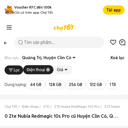
Voucher KFC đến 100k
Tải app
Chỉ có trên app Chợ Tốt
Khu vực:
Quảng Trị, Huyện Cồn Cỏ
Xoá lọc
Điện thoại
Giá
Lọc
Dung lượng:
64 GB
128 GB
256 GB
512 GB
1 TB
2 
Chợ Tốt
Điện thoại
ZTE
ZTE Nubia RedMagic 10S Pro
ZTE Nubia Red
0 Zte Nubia Redmagic 10s Pro cũ Huyện Cồn Cỏ, Quảng Trị đẹp