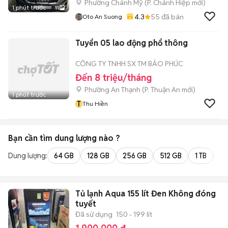
Phường Chánh Mỹ
(
P. Chánh Hiệp
mới)
1 phút trước
11
4.3
55
đã bán
Oto An Suong
Tuyển 05 lao động phổ thông
CÔNG TY TNHH SX TM BẢO PHÚC
Đến 8 triệu/tháng
Phường An Thạnh
(
P. Thuận An
mới)
1 phút trước
T
Thu Hiền
Bạn cần tìm
dung lượng
nào ?
Dung lượng:
64 GB
128 GB
256 GB
512 GB
1 TB
2 
Tủ lạnh Aqua 155 lít Đen Không đóng
tuyết
Đã sử dụng
150 - 199 lít