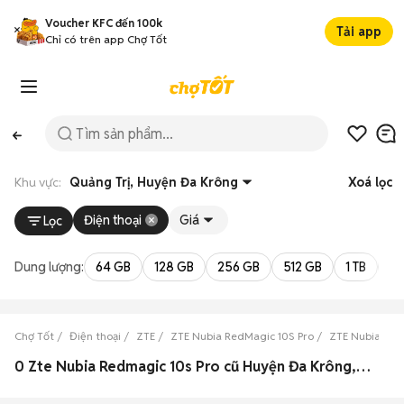
Voucher KFC đến 100k
Tải app
Chỉ có trên app Chợ Tốt
Khu vực:
Quảng Trị, Huyện Đa Krông
Xoá lọc
Điện thoại
Giá
Lọc
Dung lượng:
64 GB
128 GB
256 GB
512 GB
1 TB
2 
Chợ Tốt
Điện thoại
ZTE
ZTE Nubia RedMagic 10S Pro
ZTE Nubia Red
0 Zte Nubia Redmagic 10s Pro cũ Huyện Đa Krông, Quảng Trị đẹp