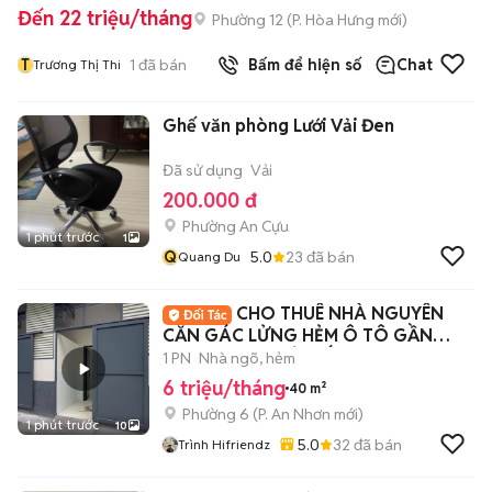
Đến 22 triệu/tháng
Phường 12
(
P. Hòa Hưng
mới)
T
1
đã bán
Bấm để hiện số
Chat
Trương Thị Thi
Ghế văn phòng Lưới Vải Đen
Đã sử dụng
Vải
200.000 đ
Phường An Cựu
1 phút trước
1
Q
5.0
23
đã bán
Quang Du
CHO THUÊ NHÀ NGUYÊN
CĂN GÁC LỬNG HẺM Ô TÔ GẦN
LOTTE MART GÒ VẤP
1 PN
Nhà ngõ, hẻm
6 triệu/tháng
40 m²
Phường 6
(
P. An Nhơn
mới)
1 phút trước
10
5.0
32
đã bán
Trình Hifriendz