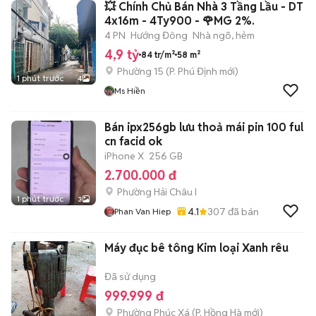
💥 Chính Chủ Bán Nhà 3 Tầng Lầu - DT
4x16m - 4Ty900 - 🌹MG 2%.
4 PN
Hướng Đông
Nhà ngõ, hẻm
4,9 tỷ
84 tr/m²
58 m²
Phường 15
(
P. Phú Định
mới)
1 phút trước
4
Ms Hiền
Bán ipx256gb lưu thoả mái pin 100 ful
cn facid ok
iPhone X
256 GB
2.700.000 đ
Phường Hải Châu I
1 phút trước
3
4.1
307
đã bán
Phan Van Hiep
Máy đục bê tông Kim loại Xanh rêu
Đã sử dụng
999.999 đ
Phường Phúc Xá
(
P. Hồng Hà
mới)