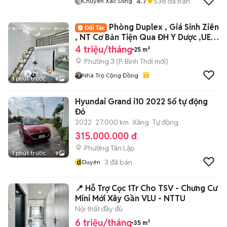
4.7
538
đã bán
Chuyên Xác Sống
Phòng Duplex , Giá Sinh Ziên
, NT Cơ Bản Tiện Qua ĐH Y Dược ,UEH
, VHU
4 triệu/tháng
25 m²
Phường 3
(
P. Bình Thới
mới)
Nhà Trọ Cộng Đồng
1 phút trước
8
Hyundai Grand i10 2022 Số tự động
Đỏ
2022
27.000 km
Xăng
Tự động
315.000.000 đ
Phường Tân Lập
1 phút trước
9
d
3
đã bán
Duyên
📍 Hỗ Trợ Cọc 1Tr Cho TSV - Chưng Cư
Mini Mới Xây Gần VLU - NTTU
Nội thất đầy đủ
6 triệu/tháng
35 m²