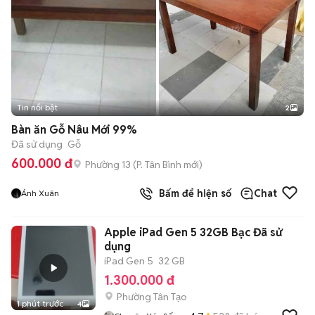
Tin nổi bật
2
Bàn ăn Gỗ Nâu Mới 99%
Đã sử dụng
Gỗ
600.000 đ
Phường 13
(
P. Tân Bình
mới)
Bấm để hiện số
Chat
Ánh Xuân
Apple iPad Gen 5 32GB Bạc Đã sử
dụng
iPad Gen 5
32 GB
1.300.000 đ
Phường Tân Tạo
1 phút trước
4