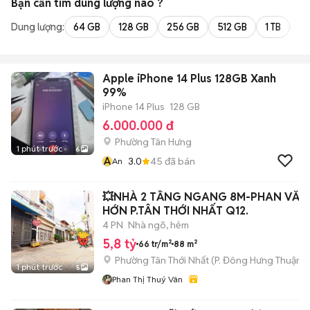
Bạn cần tìm
dung lượng
nào ?
Dung lượng:
64 GB
128 GB
256 GB
512 GB
1 TB
2 
Apple iPhone 14 Plus 128GB Xanh
99%
iPhone 14 Plus
128 GB
6.000.000 đ
Phường Tân Hưng
1 phút trước
6
A
3.0
45
đã bán
An
💥NHÀ 2 TẦNG NGANG 8M-PHAN VĂN
HỚN P.TÂN THỚI NHẤT Q12.
4 PN
Nhà ngõ, hẻm
5,8 tỷ
66 tr/m²
88 m²
Phường Tân Thới Nhất
(
P. Đông Hưng Thuận
m
1 phút trước
5
Phan Thị Thuý Vân