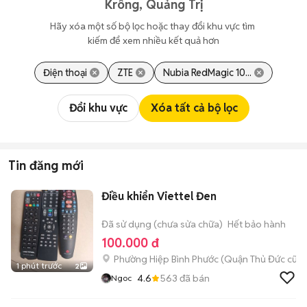
Krông, Quảng Trị
Hãy xóa một số bộ lọc hoặc thay đổi khu vực tìm 
kiếm để xem nhiều kết quả hơn
Điện thoại
ZTE
Nubia RedMagic 10...
Đổi khu vực
Xóa tất cả bộ lọc
Tin đăng mới
Điều khiển Viettel Đen
Đã sử dụng (chưa sửa chữa)
Hết bảo hành
100.000 đ
Phường Hiệp Bình Phước (Quận Thủ Đức cũ)
1 phút trước
2
4.6
563
đã bán
Ngoc