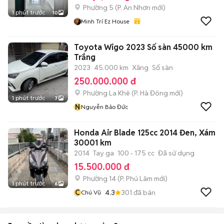
Phường 5
(
P. An Nhơn
mới)
1 phút trước
10
Minh Trí Ez House
Toyota Wigo 2023 Số sàn 45000 km
Trắng
2023
45.000 km
Xăng
Số sàn
250.000.000 đ
Phường La Khê
(
P. Hà Đông
mới)
1 phút trước
7
N
Nguyễn Bảo Đức
Honda Air Blade 125cc 2014 Đen, Xám
30001 km
2014
Tay ga
100 - 175 cc
Đã sử dụng
15.500.000 đ
Phường 14
(
P. Phú Lâm
mới)
1 phút trước
6
C
4.3
301
đã bán
Chú Vũ