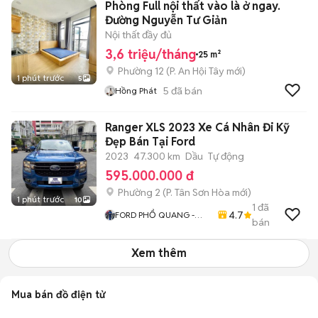
Phòng Full nội thất vào là ở ngay.
Đường Nguyễn Tư Giản
Nội thất đầy đủ
3,6 triệu/tháng
25 m²
Phường 12
(
P. An Hội Tây
mới)
1 phút trước
5
5
đã bán
Hồng Phát
Ranger XLS 2023 Xe Cá Nhân Đi Kỹ
Đẹp Bán Tại Ford
2023
47.300 km
Dầu
Tự động
595.000.000 đ
Phường 2
(
P. Tân Sơn Hòa
mới)
1 phút trước
10
1
đã
4.7
FORD PHỔ QUANG -
bán
FORD CŨ CHÍNH HÃNG
Xem thêm
Mua bán đồ điện tử