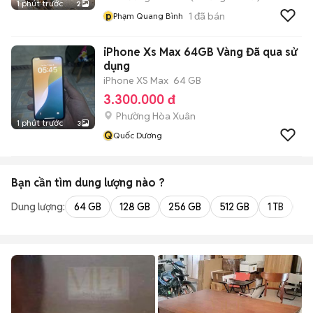
1 phút trước
2
p
1
đã bán
Phạm Quang Bình
iPhone Xs Max 64GB Vàng Đã qua sử
dụng
iPhone XS Max
64 GB
3.300.000 đ
Phường Hòa Xuân
1 phút trước
3
Q
Quốc Dương
Bạn cần tìm
dung lượng
nào ?
Dung lượng:
64 GB
128 GB
256 GB
512 GB
1 TB
2 