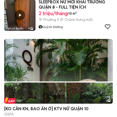
SLEEPBOX NỮ MỚI KHAI TRƯƠNG
QUẬN 8 - FULL TIỆN ÍCH
2 triệu/tháng
10 m²
Phường 5
(
P. Chánh Hưng
mới)
Quỳnh Dương
1 phút trước
11
Tin nổi bật
3
[KO CẦN KN, BAO ĂN Ở] KTV NỮ QUẬN 10
QSPA