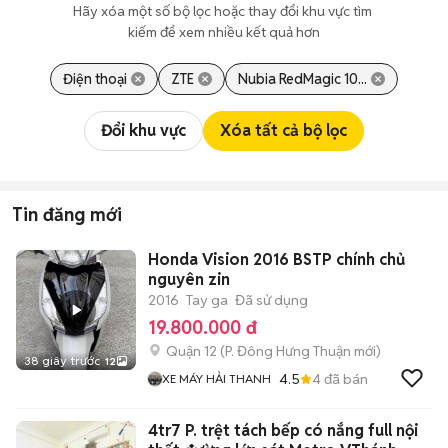
Hãy xóa một số bộ lọc hoặc thay đổi khu vực tìm 
kiếm để xem nhiều kết quả hơn
Điện thoại
ZTE
Nubia RedMagic 10...
Đổi khu vực
Xóa tất cả bộ lọc
Tin đăng mới
Honda Vision 2016 BSTP chính chủ
nguyên zin
2016
Tay ga
Đã sử dụng
19.800.000 đ
Quận 12
(
P. Đông Hưng Thuận
mới)
38 giây trước
12
4.5
4
đã bán
XE MÁY HẢI THANH
4tr7 P. trệt tách bếp có nắng full nội