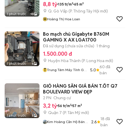
8,8 tỷ
135 tr/m²
65 m²
Q. Gò Vấp
(
P. Thông Tây Hội
mới)
1 phút trước
10
H
Hoàng Thị Hoa Loan
Bo mạch chủ Gigabyte B760M
GAMING X AX LGA1700
Đã sử dụng (chưa sửa chữa)
1 tháng
1.500.000 đ
Huyện Hòa Thành
(
P. Long Hoa
mới)
1 phút trước
5
60
đã
T
5.0
Trung Tâm Máy Tính GK
bán
GAMMING
GIỎ HÀNG SĂN GIÁ BÁN T.ỐT Q7
BOULEVARD VIEW ĐẸP
2 PN
Chung cư
3,2 tỷ
56 tr/m²
57 m²
Quận 7
(
P. Tân Mỹ
mới)
1 phút trước
5
18
đã
2.6
Kim Hoàng Căn Hộ Bán
bán
Và Cho Thuê