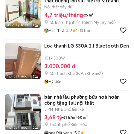
thất đường lớn sát Metro VThánh
Nội thất đầy đủ
4,7 triệu/tháng
25 m²
Q. Bình Thạnh
(
P. Thạnh Mỹ Tây
mới)
42 giây trước
9
4.7
1
đã bán
Minh Thư
Loa thanh LG S30A 2.1 Bluetooth Đen
101 - 300W
3.000.000 đ
Q. Thanh Khê
(
P. An Khê
mới)
1 phút trước
2
M
Mỹ Liên
bán nhà lầu phường bửu hoà hoàn
công tặng full nội thất
3 PN
Nhà phố liền kề
3,68 tỷ
61 tr/m²
60 m²
Thành phố Biên Hòa
1 phút trước
12
5.0
Nhà Đất Vàng