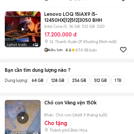
Lenovo LOQ 15IAX9 i5-
12450HX|12|512|3050 BHH
Intel Core i5
16 GB
512 GB
SSD
17.200.000 đ
Q. Thanh Xuân
(
P. Khương Đình
mới)
1 phút trước
6
4.6
474
đã bán
Kiều Sơn
Bạn cần tìm
dung lượng
nào ?
Dung lượng:
64 GB
128 GB
256 GB
512 GB
1 TB
2 
Chó con Vàng vện 150k
Khác
Chó con (dưới 3 tháng tuổi)
Cho tặng
Thành phố Biên Hòa
1 phút trước
4