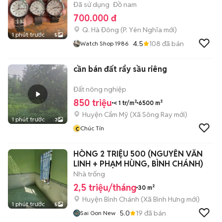
Đã sử dụng
Đồ nam
700.000 đ
Q. Hà Đông
(
P. Yên Nghĩa
mới)
1 phút trước
5
4.5
108
đã bán
Watch Shop 1986
cần bán đất rẩy sầu riêng
Đất nông nghiệp
850 triệu
< 1 tr/m²
6500 m²
Huyện Cẩm Mỹ
(
Xã Sông Ray
mới)
1 phút trước
3
c
Chúc Tín
HÒNG 2 TRIỆU 500 (NGUYỄN VĂN
LINH + PHẠM HÙNG, BÌNH CHÁNH)
Nhà trống
2,5 triệu/tháng
30 m²
Huyện Bình Chánh
(
Xã Bình Hưng
mới)
1 phút trước
5
5.0
19
đã bán
Sai Gon New