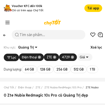
Voucher KFC đến 100k
Tải app
Chỉ có trên app Chợ Tốt
Khu vực:
Quảng Trị
Xoá lọc
Điện thoại
ZTE
4729
Giá
Lọc
Dung lượng:
64 GB
128 GB
256 GB
512 GB
1 TB
2 
Chợ Tốt
Điện thoại
ZTE
ZTE Nubia RedMagic 10S Pro
ZTE Nubia Red
0 Zte Nubia Redmagic 10s Pro cũ Quảng Trị đẹp