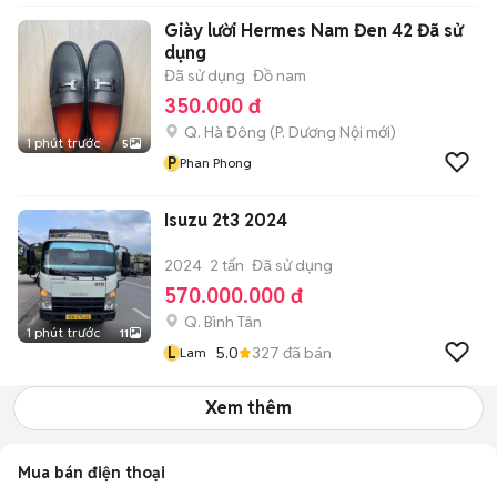
Giày lười Hermes Nam Đen 42 Đã sử
dụng
Đã sử dụng
Đồ nam
350.000 đ
Q. Hà Đông
(
P. Dương Nội
mới)
1 phút trước
5
P
Phan Phong
Isuzu 2t3 2024
2024
2 tấn
Đã sử dụng
570.000.000 đ
Q. Bình Tân
1 phút trước
11
L
5.0
327
đã bán
Lam
Xem thêm
Mua bán điện thoại