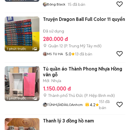
15
đã bán
Bông Black
Truyện Dragon Ball Full Color 11 quyển
Đã sử dụng
280.000 đ
Quận 12
(
P. Trung Mỹ Tây
mới)
1 phút trước
3
5.0
13
đã bán
MS TU HA
Tủ quần áo Thành Phong Nhựa Hồng
vân gỗ
Mới
Nhựa
1.150.000 đ
Thành phố Thủ Đức
(
P. Hiệp Bình
mới)
1 phút trước
1
151
đã
4.2
TỦNHỰAĐÀILOAnhcm
bán
Thanh lý 3 đồng hồ nam