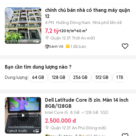
chính chủ bán nhà có thang máy quận
12
4 PN
Hướng Đông Nam
Nhà phố liền kề
7,2 tỷ
120 tr/m²
60 m²
Quận 12
(
P. Thới An
mới)
1 phút trước
6
1
đã bán
Sánh Võ
Bạn cần tìm
dung lượng
nào ?
Dung lượng:
64 GB
128 GB
256 GB
512 GB
1 TB
2 
Dell Latitude Core i5 zin. Màn 14 inch
8GB/128GB
Intel Core i5
8 GB
< 128 GB
SSD
2.500.000 đ
Quận 12
(
P. An Phú Đông
mới)
1 phút trước
6