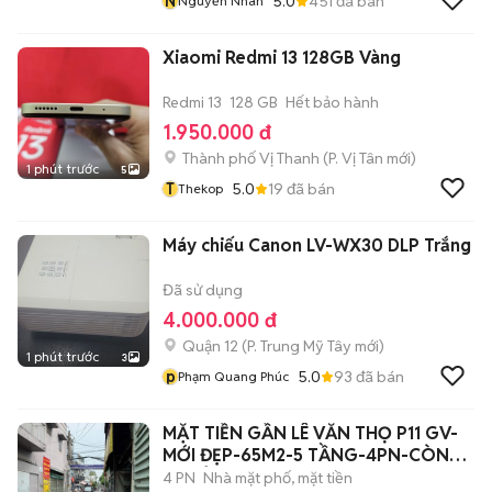
N
5.0
451
đã bán
Nguyễn Nhân
Xiaomi Redmi 13 128GB Vàng
Redmi 13
128 GB
Hết bảo hành
1.950.000 đ
Thành phố Vị Thanh
(
P. Vị Tân
mới)
1 phút trước
5
T
5.0
19
đã bán
Thekop
Máy chiếu Canon LV-WX30 DLP Trắng
Đã sử dụng
4.000.000 đ
Quận 12
(
P. Trung Mỹ Tây
mới)
1 phút trước
3
p
5.0
93
đã bán
Phạm Quang Phúc
MẶT TIỀN GẦN LÊ VĂN THỌ P11 GV-
MỚI ĐẸP-65M2-5 TẦNG-4PN-CÒN
8,8TỶ TL
4 PN
Nhà mặt phố, mặt tiền