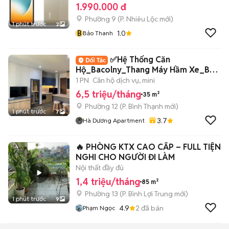
1.990.000 đ
Phường 9
(
P. Nhiêu Lộc
mới)
1 phút trước
2
B
1.0
Bảo Thanh
✅Hệ Thống Căn
Hộ_Bacolny_Thang Máy Hầm Xe_Bảo
Vệ_Chu Văn An Bình Thạnh
1 PN
Căn hộ dịch vụ, mini
6,5 triệu/tháng
35 m²
Phường 12
(
P. Bình Thạnh
mới)
1 phút trước
7
3.7
Hà Dương Apartment
🔥 PHÒNG KTX CAO CẤP – FULL TIỆN
NGHI CHO NGƯỜI ĐI LÀM
Nội thất đầy đủ
1,4 triệu/tháng
85 m²
Phường 13
(
P. Bình Lợi Trung
mới)
1 phút trước
9
4.9
2
đã bán
Phạm Ngọc