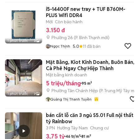
i5-14400F new tray + TUF B760M-
PLUS Wifi DDR4
Mới
Còn bảo hành
3.150 đ
Phường 26
(
P. Bình Thạnh
mới)
1 phút trước
2
5.0
11
đã bán
Ngọc Thịnh
Mặt Bằng, Kiot Kinh Doanh, Buôn Bán,
Cà Phê Ngay Chợ Hiệp Thành
Mặt bằng kinh doanh
5 triệu/tháng
95 m²
Phường Tân Chánh Hiệp
(
P. Trung Mỹ Tây
mới
1 phút trước
7
Quảng Thị Thanh Tuyền
bán cắt lỗ căn 3 ngủ S5.01 Full nội thất -
tỷ Rainbow
3 PN
Hướng Tây Nam
Chung cư
3,75 tỷ
46 tr/m²
81 m²