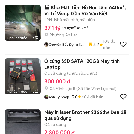
🏭 Kho Mặt Tiền Hồ Học Lãm 640m²,
Vị Trí Vàng, Gần Võ Văn Kiệt
1 PN
Nhà mặt phố, mặt tiền
37,1 tỷ
89 tr/m²
415 m²
Phường An Lạc
1 phút trước
6
105
đã
4.7
Chuyên Bất Động Sản
bán
Bình Tân ( Mua Bán-
Cho Thuê Nhà Đất,
Ổ cứng SSD SATA 120GB Máy tính
Kho Xưởng)
Laptop
Đã sử dụng (chưa sửa chữa)
300.000 đ
Xã Vĩnh Lộc B
(
Xã Tân Vĩnh Lộc
mới)
1 phút trước
2
5.0
404
đã bán
Anh Tý Shop
Máy in laser Brother 2366dw Đen đã
qua sử dụng
Đã sử dụng
2.300.000 đ