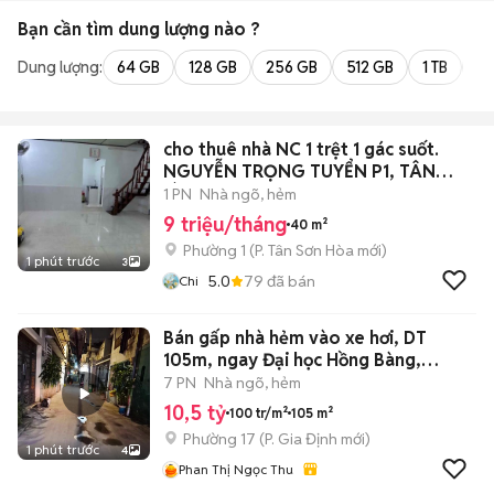
Bạn cần tìm
dung lượng
nào ?
Dung lượng:
64 GB
128 GB
256 GB
512 GB
1 TB
2 
cho thuê nhà NC 1 trệt 1 gác suốt.
NGUYỄN TRỌNG TUYỂN P1, TÂN
BÌNH
1 PN
Nhà ngõ, hẻm
9 triệu/tháng
40 m²
Phường 1
(
P. Tân Sơn Hòa
mới)
1 phút trước
3
5.0
79
đã bán
Chi
Bán gấp nhà hẻm vào xe hơi, DT
105m, ngay Đại học Hồng Bàng,
Phường 17
7 PN
Nhà ngõ, hẻm
10,5 tỷ
100 tr/m²
105 m²
Phường 17
(
P. Gia Định
mới)
1 phút trước
4
Phan Thị Ngọc Thu