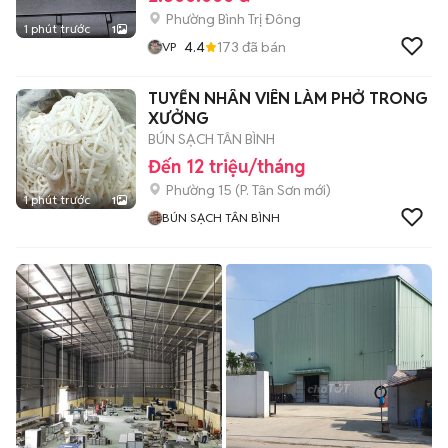
Phường Bình Trị Đông
1 phút trước
1
4.4
173
đã bán
VP
TUYỂN NHÂN VIÊN LÀM PHỞ TRONG
XƯỞNG
BÚN SẠCH TÂN BÌNH
Đến 12 triệu/tháng
Phường 15
(
P. Tân Sơn
mới)
1 phút trước
1
BÚN SẠCH TÂN BÌNH