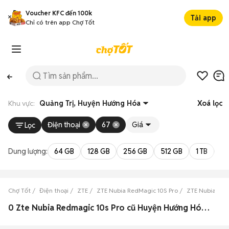
Voucher KFC đến 100k
Tải app
Chỉ có trên app Chợ Tốt
Khu vực:
Quảng Trị, Huyện Hướng Hóa
Xoá lọc
Điện thoại
67
Giá
Lọc
Dung lượng:
64 GB
128 GB
256 GB
512 GB
1 TB
2 
Chợ Tốt
Điện thoại
ZTE
ZTE Nubia RedMagic 10S Pro
ZTE Nubia Red
0 Zte Nubia Redmagic 10s Pro cũ Huyện Hướng Hóa, Quảng Trị đẹp