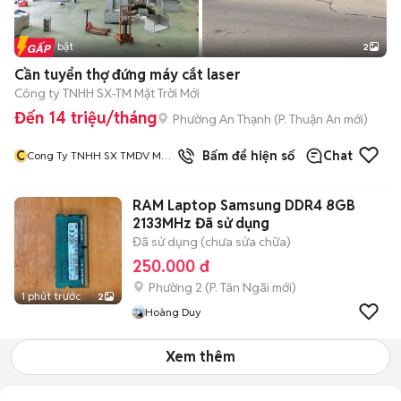
Tin nổi bật
2
Cần tuyển thợ đứng máy cắt laser
Công ty TNHH SX-TM Mặt Trời Mới
Đến 14 triệu/tháng
Phường An Thạnh
(
P. Thuận An
mới)
C
1
đã bán
Bấm để hiện số
Chat
Cong Ty TNHH SX TMDV Mat
Troi Moi
RAM Laptop Samsung DDR4 8GB
2133MHz Đã sử dụng
Đã sử dụng (chưa sửa chữa)
250.000 đ
Phường 2
(
P. Tân Ngãi
mới)
1 phút trước
2
Hoàng Duy
Xem thêm