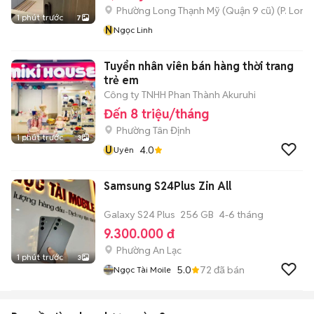
Phường Long Thạnh Mỹ (Quận 9 cũ)
(
P. Long
1 phút trước
7
N
Ngọc Linh
Tuyển nhân viên bán hàng thời trang
trẻ em
Công ty TNHH Phan Thành Akuruhi
Đến 8 triệu/tháng
Phường Tân Định
1 phút trước
3
U
4.0
Uyên
Samsung S24Plus Zin All
Galaxy S24 Plus
256 GB
4-6 tháng
9.300.000 đ
Phường An Lạc
1 phút trước
3
5.0
72
đã bán
Ngọc Tài Moile