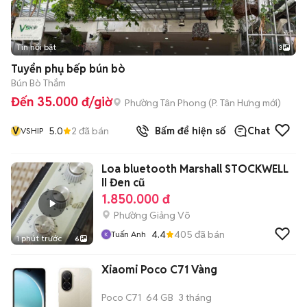
Tin nổi bật
3
Tuyển phụ bếp bún bò
Bún Bò Thắm
Đến 35.000 đ/giờ
Phường Tân Phong
(
P. Tân Hưng
mới)
V
5.0
2
đã bán
Bấm để hiện số
Chat
VSHIP
Loa bluetooth Marshall STOCKWELL
II Đen cũ
1.850.000 đ
Phường Giảng Võ
4.4
405
đã bán
Tuấn Anh
1 phút trước
6
Xiaomi Poco C71 Vàng
Poco C71
64 GB
3 tháng