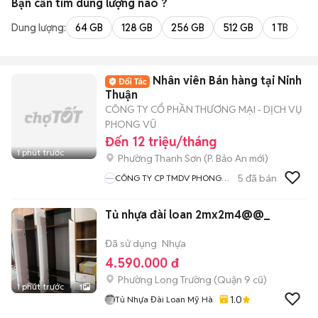
Bạn cần tìm
dung lượng
nào ?
Dung lượng:
64 GB
128 GB
256 GB
512 GB
1 TB
2 
Nhân viên Bán hàng tại Ninh
Thuận
CÔNG TY CỔ PHẦN THƯƠNG MẠI - DỊCH VỤ
PHONG VŨ
Đến 12 triệu/tháng
1 phút trước
Phường Thanh Sơn
(
P. Bảo An
mới)
5
đã bán
CÔNG TY CP TMDV PHONG
VŨ
Tủ nhựa đài loan 2mx2m4@@_
Đã sử dụng
Nhựa
4.590.000 đ
Phường Long Trường (Quận 9 cũ)
1 phút trước
1
1.0
Tủ Nhựa Đài Loan Mỹ Hà