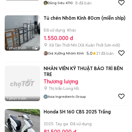
8
đã bán
Dũng Siêu 4710
Tủ chén Nhôm Kính 80cm (miễn ship)
Đã sử dụng
Khác
1.550.000 đ
Xã Tân Thới Nhì
(
Xã Xuân Thới Sơn
mới)
1 phút trước
2
5.0
21
đã bán
Giá Xưởng Nhôm Kính
NHÂN VIÊN KỸ THUẬT BẢO TRÌ BẾN
TRE
Thương lượng
Thị trấn Long Hồ
Asia Ingredients Group
1 phút trước
Honda SH 160 CBS 2025 Trắng
2025
Tay ga
Đã sử dụng
81.500.000 đ