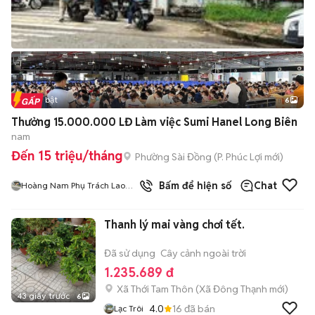
Tin nổi bật
6
+
2
Thưởng 15.000.000 LĐ Làm việc Sumi Hanel Long Biên
nam
Đến 15 triệu/tháng
Phường Sài Đồng
(
P. Phúc Lợi
mới)
Bấm để hiện số
Chat
Hoàng Nam Phụ Trách Lao
Động
Thanh lý mai vàng chơi tết.
Đã sử dụng
Cây cảnh ngoài trời
1.235.689 đ
Xã Thới Tam Thôn
(
Xã Đông Thạnh
mới)
43 giây trước
6
4.0
16
đã bán
Lạc Trôi