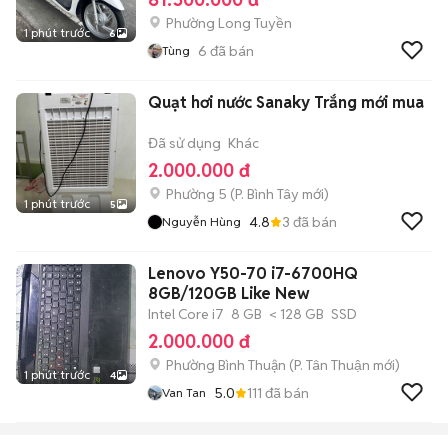
Phường Long Tuyền
1 phút trước
6
6
đã bán
Tùng
Quạt hơi nước Sanaky Trắng mới mua
Đã sử dụng
Khác
2.000.000 đ
Phường 5
(
P. Bình Tây
mới)
1 phút trước
5
4.8
3
đã bán
Nguyễn Hùng
Lenovo Y50-70 i7-6700HQ
8GB/120GB Like New
Intel Core i7
8 GB
< 128 GB
SSD
2.000.000 đ
Phường Bình Thuận
(
P. Tân Thuận
mới)
1 phút trước
4
5.0
111
đã bán
Van Tan