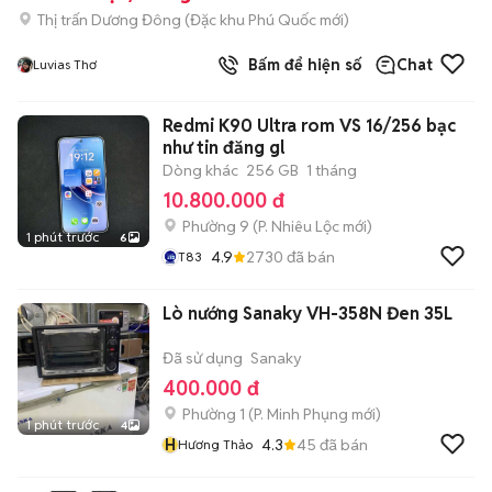
Thị trấn Dương Đông
(
Đặc khu Phú Quốc
mới)
Bấm để hiện số
Chat
Luvias Thơ
Redmi K90 Ultra rom VS 16/256 bạc
như tin đăng gl
Dòng khác
256 GB
1 tháng
10.800.000 đ
Phường 9
(
P. Nhiêu Lộc
mới)
1 phút trước
6
4.9
2730
đã bán
T83
Lò nướng Sanaky VH-358N Đen 35L
Đã sử dụng
Sanaky
400.000 đ
Phường 1
(
P. Minh Phụng
mới)
1 phút trước
4
H
4.3
45
đã bán
Hương Thảo