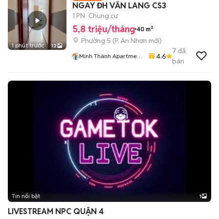
NGAY ĐH VĂN LANG CS3
1 PN
Chung cư
5,8 triệu/tháng
40 m²
Phường 5
(
P. An Nhơn
mới)
1 phút trước
12
7
đã
4.6
Minh Thành Apartment
bán
Chdv
Tin nổi bật
1
LIVESTREAM NPC QUẬN 4