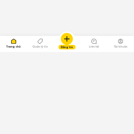
Trang chủ
Quản lý tin
Liên hệ
Tài khoản
Đăng tin
109.000 Bình chọn
Tải ứng dụng Chợ Tốt
Về Chợ Tốt
Quy chế sàn
Chính sách bảo mật
Giải quyết tranh chấp