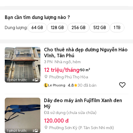
Bạn cần tìm
dung lượng
nào ?
Dung lượng:
64 GB
128 GB
256 GB
512 GB
1 TB
2 
Cho thuê nhà đẹp đường Nguyễn Háo
Vĩnh, Tân Phú
3 PN
Nhà ngõ, hẻm
12 triệu/tháng
50 m²
Phường Phú Thọ Hòa
1 phút trước
8
L
4.8
30
đã bán
Le Phuong
Dây đeo máy ảnh Fujifilm Xanh đen
Mỹ
Đã sử dụng (chưa sửa chữa)
120.000 đ
Phường Sơn Kỳ
(
P. Tân Sơn Nhì
mới)
1 phút trước
2