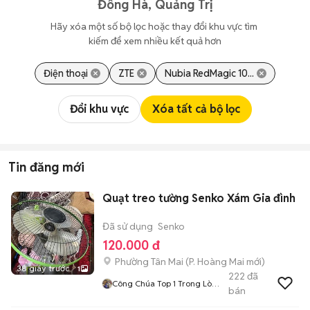
Đông Hà, Quảng Trị
Hãy xóa một số bộ lọc hoặc thay đổi khu vực tìm 
kiếm để xem nhiều kết quả hơn
Điện thoại
ZTE
Nubia RedMagic 10...
Đổi khu vực
Xóa tất cả bộ lọc
Tin đăng mới
Quạt treo tường Senko Xám Gia đình
Đã sử dụng
Senko
120.000 đ
Phường Tân Mai
(
P. Hoàng Mai
mới)
38 giây trước
1
222
đã
Công Chúa Top 1 Trong Lòng
bán
T Mang Tên Kairi