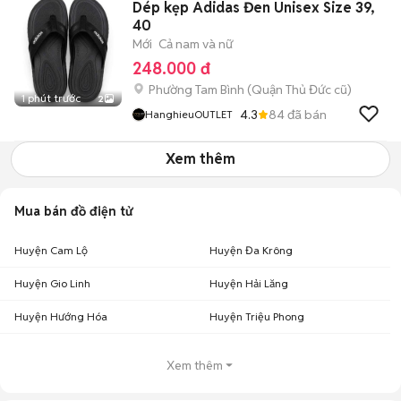
Dép kẹp Adidas Đen Unisex Size 39,
40
Mới
Cả nam và nữ
248.000 đ
Phường Tam Bình (Quận Thủ Đức cũ)
1 phút trước
2
4.3
84
đã bán
HanghieuOUTLET
Xem thêm
Mua bán đồ điện tử
Huyện Cam Lộ
Huyện Đa Krông
Huyện Gio Linh
Huyện Hải Lăng
Huyện Hướng Hóa
Huyện Triệu Phong
Xem thêm