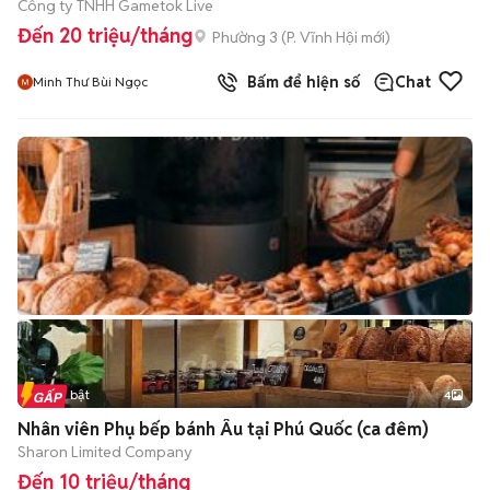
Công ty TNHH Gametok Live
Đến 20 triệu/tháng
Phường 3
(
P. Vĩnh Hội
mới)
Bấm để hiện số
Chat
Minh Thư Bùi Ngọc
Tin nổi bật
4
Nhân viên Phụ bếp bánh Âu tại Phú Quốc (ca đêm)
Sharon Limited Company
Đến 10 triệu/tháng