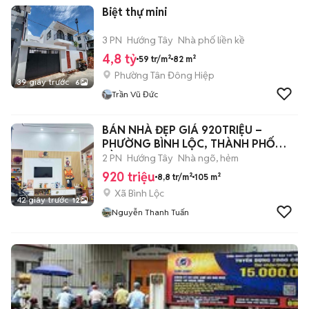
Biệt thự mini
3 PN
Hướng Tây
Nhà phố liền kề
4,8 tỷ
59 tr/m²
82 m²
Phường Tân Đông Hiệp
39 giây trước
6
Trần Vũ Đức
BÁN NHÀ ĐẸP GIÁ 920TRIỆU –
PHƯỜNG BÌNH LỘC, THÀNH PHỐ
ĐỒNG NAI
2 PN
Hướng Tây
Nhà ngõ, hẻm
920 triệu
8,8 tr/m²
105 m²
Xã Bình Lộc
42 giây trước
12
Nguyễn Thanh Tuấn