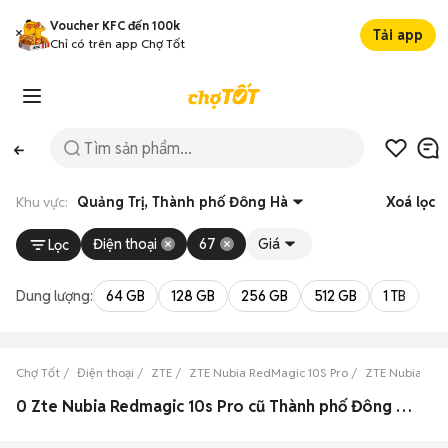
Voucher KFC đến 100k
Tải app
Chỉ có trên app Chợ Tốt
Khu vực:
Quảng Trị, Thành phố Đông Hà
Xoá lọc
Điện thoại
67
Giá
Lọc
Dung lượng:
64 GB
128 GB
256 GB
512 GB
1 TB
2 
Chợ Tốt
Điện thoại
ZTE
ZTE Nubia RedMagic 10S Pro
ZTE Nubia Red
0 Zte Nubia Redmagic 10s Pro cũ Thành phố Đông Hà, Quảng Trị đẹp