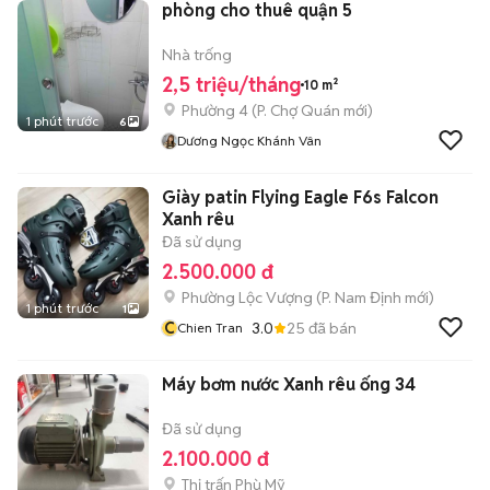
phòng cho thuê quận 5
Nhà trống
2,5 triệu/tháng
10 m²
Phường 4
(
P. Chợ Quán
mới)
1 phút trước
6
Dương Ngọc Khánh Vân
Giày patin Flying Eagle F6s Falcon
Xanh rêu
Đã sử dụng
2.500.000 đ
Phường Lộc Vượng
(
P. Nam Định
mới)
1 phút trước
1
C
3.0
25
đã bán
Chien Tran
Máy bơm nước Xanh rêu ống 34
Đã sử dụng
2.100.000 đ
Thị trấn Phù Mỹ