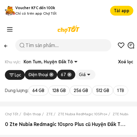
Voucher KFC đến 100k
Tải app
Chỉ có trên app Chợ Tốt
Khu vực:
Kon Tum, Huyện Đắk Tô
Xoá lọc
Điện thoại
67
Giá
Lọc
Dung lượng:
64 GB
128 GB
256 GB
512 GB
1 TB
2 
Chợ Tốt
Điện thoại
ZTE
ZTE Nubia RedMagic 10SPro+
ZTE Nubia Re
0 Zte Nubia Redmagic 10spro Plus cũ Huyện Đắk Tô, Kon Tum đẹp