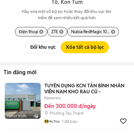
Tô, Kon Tum
Hãy xóa một số bộ lọc hoặc thay đổi khu vực tìm 
kiếm để xem nhiều kết quả hơn
Điện thoại
ZTE
Nubia RedMagic 10...
Đổi khu vực
Xóa tất cả bộ lọc
Tin đăng mới
TUYỂN DỤNG KCN TÂN BÌNH NHÂN
VIÊN NAM KHO RAU CỦ -
Kamereo
Đến 300.000 đ/ngày
Phường Tây Thạnh
1 phút trước
1
M
1
đã bán
Ms.Thư