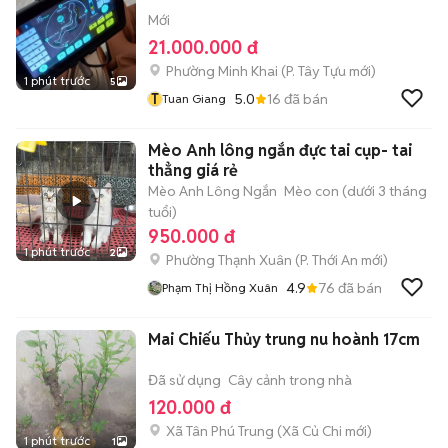
Mới
21.000.000 đ
Phường Minh Khai
(
P. Tây Tựu
mới)
1 phút trước
5
T
5.0
16
đã bán
Tuan Giang
Mèo Anh lông ngắn đực tai cụp- tai
thẳng giá rẻ
Mèo Anh Lông Ngắn
Mèo con (dưới 3 tháng
tuổi)
950.000 đ
1 phút trước
2
Phường Thạnh Xuân
(
P. Thới An
mới)
4.9
76
đã bán
Phạm Thị Hồng Xuân
Mai Chiếu Thủy trung nu hoành 17cm
Đã sử dụng
Cây cảnh trong nhà
120.000 đ
Xã Tân Phú Trung
(
Xã Củ Chi
mới)
1 phút trước
1