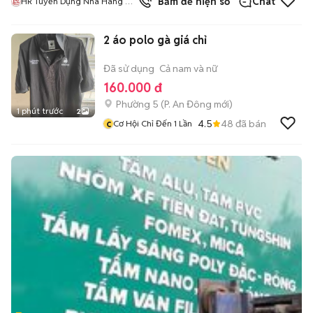
Bấm để hiện số
Chat
HR Tuyển Dụng Nhà Hàng Bò
Tơ Nhân Phát
2 áo polo gà giá chỉ
Đã sử dụng
Cả nam và nữ
160.000 đ
Phường 5
(
P. An Đông
mới)
1 phút trước
2
c
4.5
48
đã bán
Cơ Hội Chỉ Đến 1 Lần