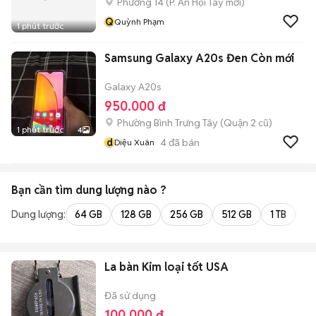
Phường 14
(
P. An Hội Tây
mới)
Q
Quỳnh Phạm
1 phút trước
Samsung Galaxy A20s Đen Còn mới
Galaxy A20s
950.000 đ
Phường Bình Trưng Tây (Quận 2 cũ)
1 phút trước
4
d
4
đã bán
Diệu Xuân
Bạn cần tìm
dung lượng
nào ?
Dung lượng:
64 GB
128 GB
256 GB
512 GB
1 TB
2 
La bàn Kim loại tốt USA
Đã sử dụng
100.000 đ