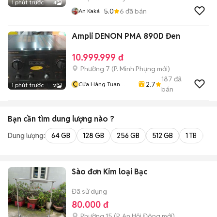
1 phút trước
4
5.0
6
đã bán
An Kaká
Ampli DENON PMA 890D Đen
10.999.999 đ
Phường 7
(
P. Minh Phụng
mới)
187
đã
C
2.7
Cửa Hàng Tuan
1 phút trước
2
bán
Nghia
Bạn cần tìm
dung lượng
nào ?
Dung lượng:
64 GB
128 GB
256 GB
512 GB
1 TB
2 
Sào đơn Kim loại Bạc
Đã sử dụng
80.000 đ
Phường 15
(
P. An Hội Đông
mới)