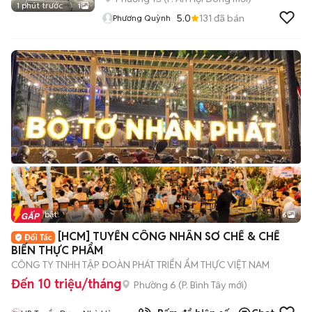
1 phút trước
1
5.0
131
đã bán
Phương Quỳnh
Tin nổi bật
6
+
2
[HCM] TUYỂN CÔNG NHÂN SƠ CHẾ & CHẾ
BIẾN THỰC PHẨM
CÔNG TY TNHH TẬP ĐOÀN PHÁT TRIỂN ẨM THỰC VIỆT NAM
Đến 10 triệu/tháng
Phường 6
(
P. Bình Tây
mới)