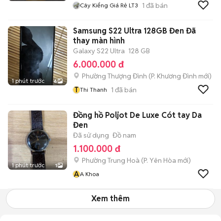
1
đã bán
Cây Kiểng Giá Rẻ LT3
Samsung S22 Ultra 128GB Đen Đã
thay màn hình
Galaxy S22 Ultra
128 GB
6.000.000 đ
Phường Thượng Đình
(
P. Khương Đình
mới)
1 phút trước
6
T
1
đã bán
Thi Thanh
Đồng hồ Poljot De Luxe Cót tay Da
Đen
Đã sử dụng
Đồ nam
1.100.000 đ
Phường Trung Hoà
(
P. Yên Hòa
mới)
1 phút trước
1
A
A Khoa
Xem thêm