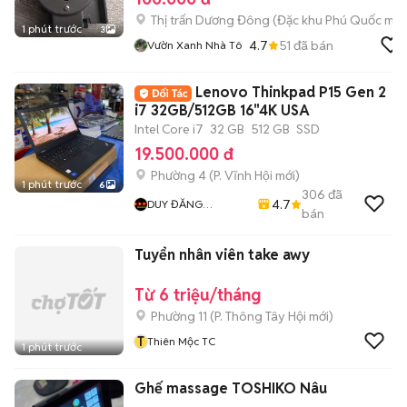
Thị trấn Dương Đông
(
Đặc khu Phú Quốc
mới
1 phút trước
3
4.7
51
đã bán
Vườn Xanh Nhà Tô
Lenovo Thinkpad P15 Gen 2
i7 32GB/512GB 16"4K USA
Intel Core i7
32 GB
512 GB
SSD
19.500.000 đ
Phường 4
(
P. Vĩnh Hội
mới)
1 phút trước
6
306
đã
4.7
DUY ĐĂNG
bán
COMPUTER
Tuyển nhân viên take awy
Từ 6 triệu/tháng
Phường 11
(
P. Thông Tây Hội
mới)
T
Thiên Mộc TC
1 phút trước
Ghế massage TOSHIKO Nâu