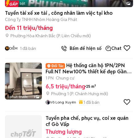
Tin nổi bật
1
Tuyển tài xế xe tải , công nhân làm việc tại kho
Công Ty TNHH Nhôm Hoàng Gia Phát
Đến 11 triệu/tháng
Phường Hòa Khánh Bắc
(
P. Liên Chiểu
mới)
1
đã bán
Bấm để hiện số
Chat
DIỄM
Hệ thống căn hộ 1PN/2PN
Full NT New100% thiết kế đẹp Gần
Q4_Q1_Q5
1 PN
Chung cư
6,5 triệu/tháng
25 m²
Phường 1
(
P. Chánh Hưng
mới)
1 phút trước
7
1
đã bán
Võ Long Xuyên
Tuyển pha chế, phục vụ, coi xe quán
cf Gò Vấp
Thương lượng