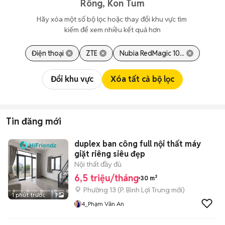
Rông, Kon Tum
Hãy xóa một số bộ lọc hoặc thay đổi khu vực tìm 
kiếm để xem nhiều kết quả hơn
Điện thoại
ZTE
Nubia RedMagic 10...
Đổi khu vực
Xóa tất cả bộ lọc
Tin đăng mới
duplex ban công full nội thất máy
giặt riêng siêu đẹp
Nội thất đầy đủ
6,5 triệu/tháng
30 m²
Phường 13
(
P. Bình Lợi Trung
mới)
1 phút trước
7
4_Phạm Văn An