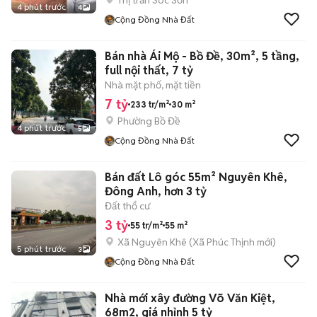
Thị trấn Sóc Sơn
4 phút trước
4
Cộng Đồng Nhà Đất
Bán nhà Ái Mộ - Bồ Đề, 30m², 5 tầng,
full nội thất, 7 tỷ
Nhà mặt phố, mặt tiền
7 tỷ
233 tr/m²
30 m²
Phường Bồ Đề
4 phút trước
5
Cộng Đồng Nhà Đất
Bán đất Lô góc 55m² Nguyên Khê,
Đông Anh, hơn 3 tỷ
Đất thổ cư
3 tỷ
55 tr/m²
55 m²
Xã Nguyên Khê
(
Xã Phúc Thịnh
mới)
5 phút trước
3
Cộng Đồng Nhà Đất
Nhà mới xây đường Võ Văn Kiệt,
68m2, giá nhỉnh 5 tỷ