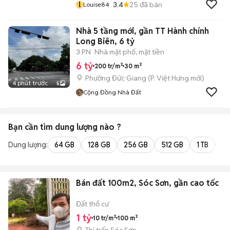
l
3.4
25
đã bán
Louise84
Nhà 5 tầng mới, gần TT Hành chính
Long Biên, 6 tỷ
3 PN
Nhà mặt phố, mặt tiền
6 tỷ
200 tr/m²
30 m²
Phường Đức Giang
(
P. Việt Hưng
mới)
4 phút trước
5
Cộng Đồng Nhà Đất
Bạn cần tìm
dung lượng
nào ?
Dung lượng:
64 GB
128 GB
256 GB
512 GB
1 TB
2 
Bán đất 100m2, Sóc Sơn, gần cao tốc
Đất thổ cư
1 tỷ
10 tr/m²
100 m²