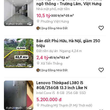
ngõ thông - Trường Lâm, Việt Hưng
Nhà mặt phố, mặt tiền
10,5 tỷ
300 tr/m²
35 m²
Phường Việt Hưng
4 phút trước
4
Cộng Đồng Nhà Đất
Bán đất Phú Hữu, Hà Nội, giảm 250
triệu
Đất nền dự án
Ngang 4,24 m
2,4 tỷ
45 tr/m²
53 m²
Xã Tiến Thắng
4 phút trước
4
Cộng Đồng Nhà Đất
Lenovo Thinkpad L380 i5
8GB/256GB 13.3 inch Like N
Intel Core i5
8 GB
256 GB
SSD
5.200.000 đ
Phường Mỹ Thạnh
(
P. Mỹ Thới
mới)
4 phút trước
2