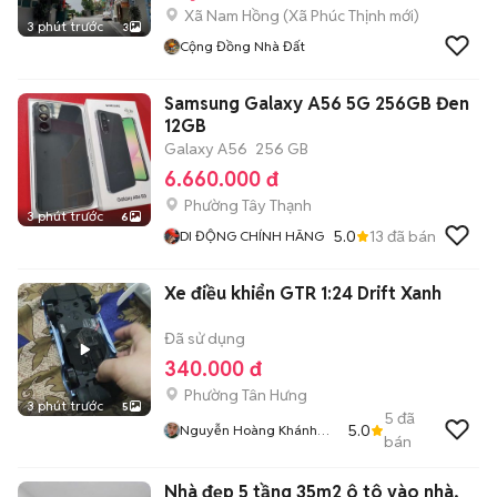
Xã Nam Hồng
(
Xã Phúc Thịnh
mới)
3 phút trước
3
Cộng Đồng Nhà Đất
Samsung Galaxy A56 5G 256GB Đen
12GB
Galaxy A56
256 GB
6.660.000 đ
Phường Tây Thạnh
3 phút trước
6
5.0
13
đã bán
DI ĐỘNG CHÍNH HÃNG
Xe điều khiển GTR 1:24 Drift Xanh
Đã sử dụng
340.000 đ
Phường Tân Hưng
3 phút trước
5
5
đã
5.0
Nguyễn Hoàng Khánh
bán
Lâm
Nhà đẹp 5 tầng 35m2 ô tô vào nhà,