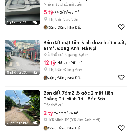
Nhà mặt phố, mặt tiền
5 tỷ
74 tr/m²
68 m²
Thị trấn Sóc Sơn
5 phút trước
5
Cộng Đồng Nhà Đất
Bán đất mặt tiền kinh doanh sầm uất,
81m², Đông Anh, Hà Nội
Đất thổ cư
Ngang 6,6 m
12 tỷ
148 tr/m²
81 m²
Thị trấn Đông Anh
5 phút trước
4
Cộng Đồng Nhà Đất
Bán đất 76m2 lô góc 2 mặt tiền
Thắng Trí-Minh Trí - Sóc Sơn
Đất thổ cư
2 tỷ
26 tr/m²
76 m²
Xã Minh Trí
(
Xã Kim Anh
mới)
6 phút trước
4
Cộng Đồng Nhà Đất