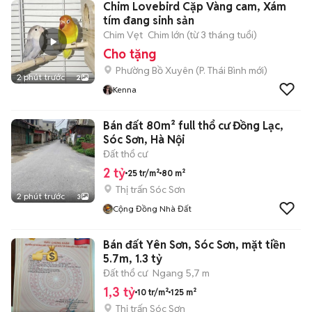
Chim Lovebird Cặp Vàng cam, Xám
tím đang sinh sản
Chim Vẹt
Chim lớn (từ 3 tháng tuổi)
Cho tặng
Phường Bồ Xuyên
(
P. Thái Bình
mới)
2 phút trước
2
Kenna
Bán đất 80m² full thổ cư Đồng Lạc,
Sóc Sơn, Hà Nội
Đất thổ cư
2 tỷ
25 tr/m²
80 m²
Thị trấn Sóc Sơn
2 phút trước
3
Cộng Đồng Nhà Đất
Bán đất Yên Sơn, Sóc Sơn, mặt tiền
5.7m, 1.3 tỷ
Đất thổ cư
Ngang 5,7 m
1,3 tỷ
10 tr/m²
125 m²
Thị trấn Sóc Sơn