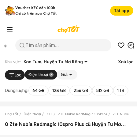
Voucher KFC đến 100k
Tải app
Chỉ có trên app Chợ Tốt
Khu vực:
Kon Tum, Huyện Tu Mơ Rông
Xoá lọc
Điện thoại
Giá
Lọc
Dung lượng:
64 GB
128 GB
256 GB
512 GB
1 TB
2 
Chợ Tốt
Điện thoại
ZTE
ZTE Nubia RedMagic 10SPro+
ZTE Nubia Re
0 Zte Nubia Redmagic 10spro Plus cũ Huyện Tu Mơ Rông, Kon Tum đẹp