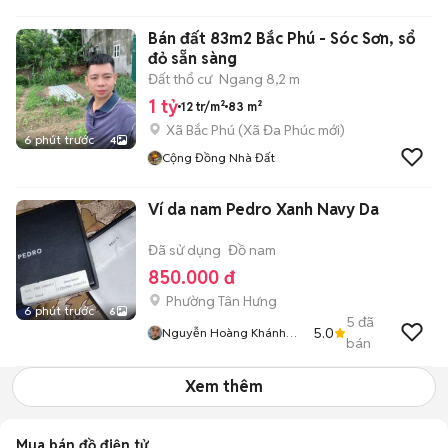
Bán đất 83m2 Bắc Phú - Sóc Sơn, sổ
đỏ sẵn sàng
Đất thổ cư
Ngang 8,2 m
1 tỷ
12 tr/m²
83 m²
Xã Bắc Phú
(
Xã Đa Phúc
mới)
6 phút trước
4
Cộng Đồng Nhà Đất
Ví da nam Pedro Xanh Navy Da
Đã sử dụng
Đồ nam
850.000 đ
Phường Tân Hưng
6 phút trước
6
5
đã
5.0
Nguyễn Hoàng Khánh
bán
Lâm
Xem thêm
Mua bán đồ điện tử