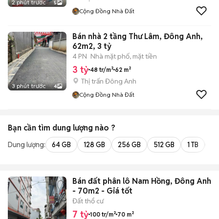
2 phút trước
5
Cộng Đồng Nhà Đất
Bán nhà 2 tầng Thư Lâm, Đông Anh,
62m2, 3 tỷ
4 PN
Nhà mặt phố, mặt tiền
3 tỷ
48 tr/m²
62 m²
Thị trấn Đông Anh
3 phút trước
4
Cộng Đồng Nhà Đất
Bạn cần tìm
dung lượng
nào ?
Dung lượng:
64 GB
128 GB
256 GB
512 GB
1 TB
2 
Bán đất phân lô Nam Hồng, Đông Anh
- 70m2 - Giá tốt
Đất thổ cư
7 tỷ
100 tr/m²
70 m²