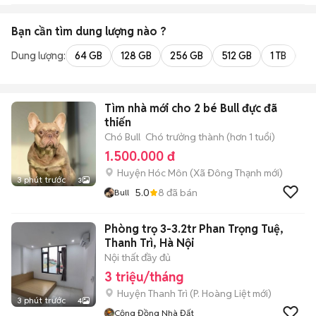
Bạn cần tìm
dung lượng
nào ?
Dung lượng:
64 GB
128 GB
256 GB
512 GB
1 TB
2 
Tìm nhà mới cho 2 bé Bull đực đã
thiến
Chó Bull
Chó trưởng thành (hơn 1 tuổi)
1.500.000 đ
Huyện Hóc Môn
(
Xã Đông Thạnh
mới)
3 phút trước
3
5.0
8
đã bán
Bull
Phòng trọ 3-3.2tr Phan Trọng Tuệ,
Thanh Trì, Hà Nội
Nội thất đầy đủ
3 triệu/tháng
Huyện Thanh Trì
(
P. Hoàng Liệt
mới)
3 phút trước
4
Cộng Đồng Nhà Đất