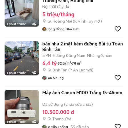
Trương Định, Hoàng Mai
Nội thất đầy đủ
5 triệu/tháng
Q. Hoàng Mai
(
P. Vĩnh Tuy
mới)
1 phút trước
5
Cộng Đồng Nhà Đất
bán nhà 2 mặt hẻm đường Bùi tư Toàn
Bình Tân
5 PN
Hướng Đông Nam
Nhà ngõ, hẻm
6,4 tỷ
82 tr/m²
78 m²
Q. Bình Tân
(
P. An Lạc
mới)
1 phút trước
7
Lan Nhung
Máy ảnh Canon M100 Trắng 15-45mm
Đã sử dụng (chưa sửa chữa)
10.500.000 đ
Q. Thanh Khê
1 phút trước
4
59
đã bán
Lê Văn Thống