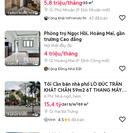
5,8 triệu/tháng
30 m²
Q. Phú Nhuận
(
P. Đức Nhuận
mới)
3 phút trước
7
42
đã bán
Công Khải HiFriendz Pn
Phòng trọ Ngọc Hồi, Hoàng Mai, gần
trường Cao đẳng
Nội thất đầy đủ
4 triệu/tháng
Q. Hoàng Mai
(
P. Định Công
mới)
3 phút trước
5
Cộng Đồng Nhà Đất
Tôi Cần bán nhà phố LÒ ĐÚC TRẦN
KHÁT CHÂN 59m2 6T THANG MÁY
5M RA PHỐ
6 PN
Nhà ngõ, hẻm
15,4 tỷ
261 tr/m²
59 m²
Q. Hai Bà Trưng
3 phút trước
6
4.5
6
đã bán
Vinh