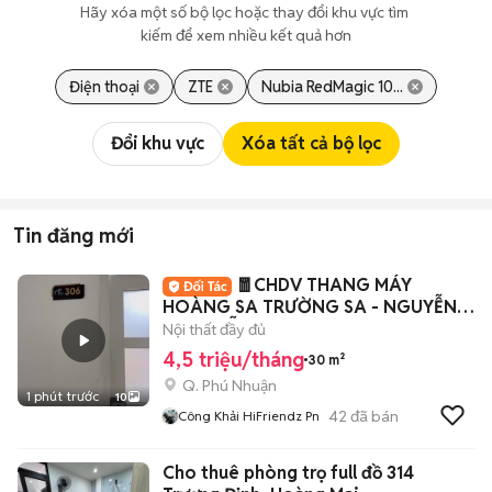
Hãy xóa một số bộ lọc hoặc thay đổi khu vực tìm 
kiếm để xem nhiều kết quả hơn
Điện thoại
ZTE
Nubia RedMagic 10...
Đổi khu vực
Xóa tất cả bộ lọc
Tin đăng mới
🧧CHDV THANG MÁY
HOÀNG SA TRƯỜNG SA - NGUYỄN
VĂN TRỖI
Nội thất đầy đủ
4,5 triệu/tháng
30 m²
Q. Phú Nhuận
1 phút trước
10
42
đã bán
Công Khải HiFriendz Pn
Cho thuê phòng trọ full đồ 314