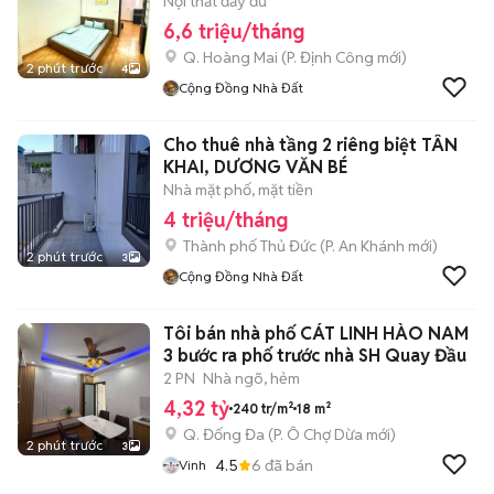
Nội thất đầy đủ
6,6 triệu/tháng
Q. Hoàng Mai
(
P. Định Công
mới)
2 phút trước
4
Cộng Đồng Nhà Đất
Cho thuê nhà tầng 2 riêng biệt TÂN
KHAI, DƯƠNG VĂN BÉ
Nhà mặt phố, mặt tiền
4 triệu/tháng
Thành phố Thủ Đức
(
P. An Khánh
mới)
2 phút trước
3
Cộng Đồng Nhà Đất
Tôi bán nhà phố CÁT LINH HÀO NAM
3 bước ra phố trước nhà SH Quay Đầu
2 PN
Nhà ngõ, hẻm
4,32 tỷ
240 tr/m²
18 m²
Q. Đống Đa
(
P. Ô Chợ Dừa
mới)
2 phút trước
3
4.5
6
đã bán
Vinh