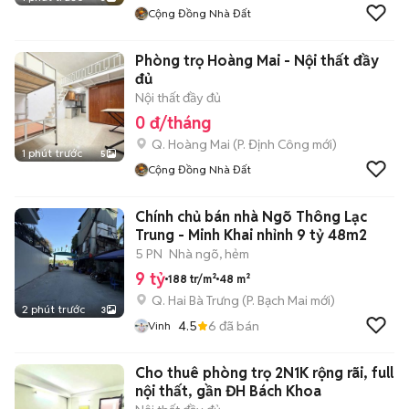
Cộng Đồng Nhà Đất
Phòng trọ Hoàng Mai - Nội thất đầy
đủ
Nội thất đầy đủ
0 đ/tháng
Q. Hoàng Mai
(
P. Định Công
mới)
1 phút trước
5
Cộng Đồng Nhà Đất
Chính chủ bán nhà Ngõ Thông Lạc
Trung - Minh Khai nhỉnh 9 tỷ 48m2
5 PN
Nhà ngõ, hẻm
9 tỷ
188 tr/m²
48 m²
Q. Hai Bà Trưng
(
P. Bạch Mai
mới)
2 phút trước
3
4.5
6
đã bán
Vinh
Cho thuê phòng trọ 2N1K rộng rãi, full
nội thất, gần ĐH Bách Khoa