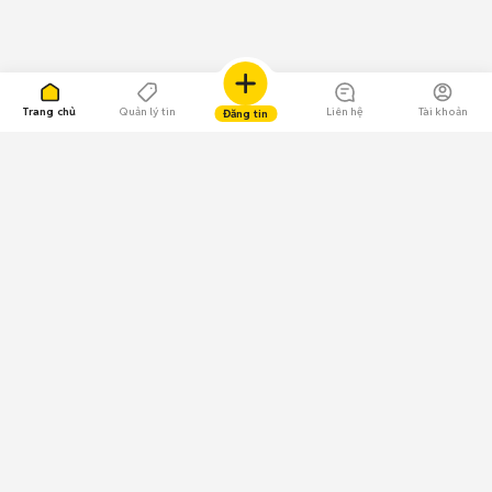
Trang chủ
Quản lý tin
Liên hệ
Tài khoản
Đăng tin
109.000 Bình chọn
Tải ứng dụng Chợ Tốt
Về Chợ Tốt
Quy chế sàn
Chính sách bảo mật
Giải quyết tranh chấp
CÔNG TY TNHH CHỢ TỐT - Người đại diện theo pháp luật:
Nguyễn Trọng Tấn; GPDKKD: 0312120782 do Sở KH & ĐT TP.HCM cấp ngày
11/01/2013;