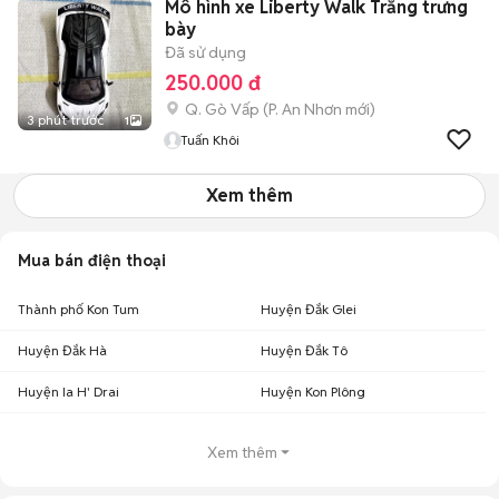
Mô hình xe Liberty Walk Trắng trưng
bày
Đã sử dụng
250.000 đ
Q. Gò Vấp
(
P. An Nhơn
mới)
3 phút trước
1
Tuấn Khôi
Xem thêm
Mua bán điện thoại
Thành phố Kon Tum
Huyện Đắk Glei
Huyện Đắk Hà
Huyện Đắk Tô
Huyện Ia H' Drai
Huyện Kon Plông
Xem thêm