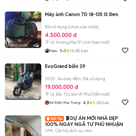
Máy ảnh Canon 7D 18-135 IS Đen
Đã sử dụng (chưa sửa chữa)
4.500.000 đ
Q. Hoàng Mai
(
P. Lĩnh Nam
mới)
3 phút trước
6
5.0
14
đã bán
Pupu
EvoGrand biển 29
2025
Xe máy điện
Đã sử dụng
19.000.000 đ
Q. Bắc Từ Liêm
(
P. Phú Diễn
mới)
3 phút trước
4
4.3
5
đã bán
Xe Điện Mai Trang
🧧DỰ ÁN MỚI NHÀ ĐẸP
100% NGAY NGÃ TƯ PHÚ NHUẬN
1 PN
Căn hộ dịch vụ, mini