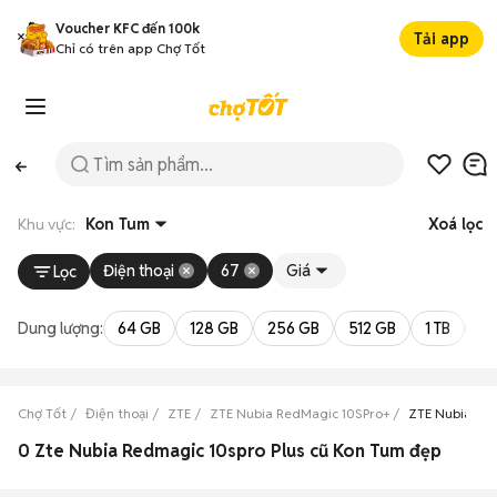
Voucher KFC đến 100k
Tải app
Chỉ có trên app Chợ Tốt
Khu vực:
Kon Tum
Xoá lọc
Điện thoại
67
Giá
Lọc
Dung lượng:
64 GB
128 GB
256 GB
512 GB
1 TB
2 
Chợ Tốt
Điện thoại
ZTE
ZTE Nubia RedMagic 10SPro+
ZTE Nubia Re
0 Zte Nubia Redmagic 10spro Plus cũ Kon Tum đẹp