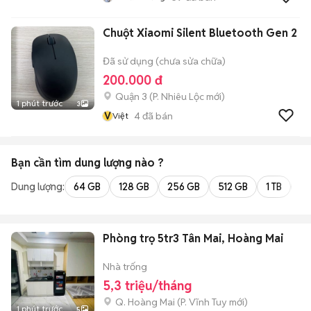
Chuột Xiaomi Silent Bluetooth Gen 2
Đã sử dụng (chưa sửa chữa)
200.000 đ
Quận 3
(
P. Nhiêu Lộc
mới)
1 phút trước
3
V
4
đã bán
Việt
Bạn cần tìm
dung lượng
nào ?
Dung lượng:
64 GB
128 GB
256 GB
512 GB
1 TB
2 
Phòng trọ 5tr3 Tân Mai, Hoàng Mai
Nhà trống
5,3 triệu/tháng
Q. Hoàng Mai
(
P. Vĩnh Tuy
mới)
1 phút trước
5