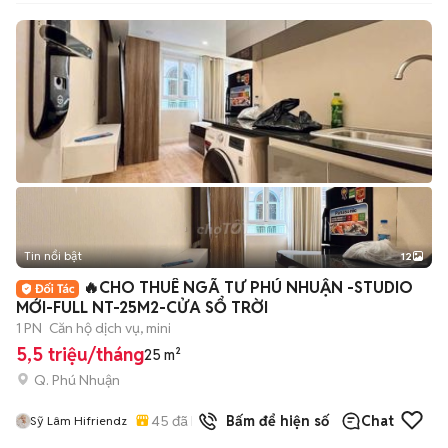
Tin nổi bật
12
+
2
🔥CHO THUÊ NGÃ TƯ PHÚ NHUẬN -STUDIO
MỚI-FULL NT-25M2-CỬA SỔ TRỜI
1 PN
Căn hộ dịch vụ, mini
5,5 triệu/tháng
25 m²
Q. Phú Nhuận
45
đã bán
Bấm để hiện số
Chat
Sỹ Lâm Hifriendz