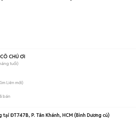
 CÔ CHÚ ƠI
háng tuổi)
 Kim Liên
mới)
ã bán
 tại ĐT747B, P. Tân Khánh, HCM (Bình Dương củ)