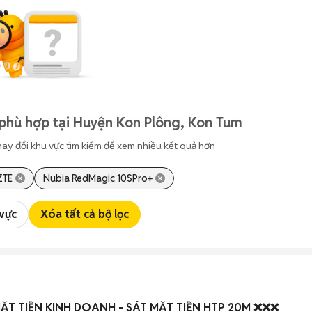
phù hợp tại Huyện Kon Plông, Kon Tum
hay đổi khu vực tìm kiếm để xem nhiều kết quả hơn
ZTE
Nubia RedMagic 10SPro+
 vực
Xóa tất cả bộ lọc
MẶT TIỀN KINH DOANH - SÁT MẶT TIỀN HTP 20M ❌❌❌