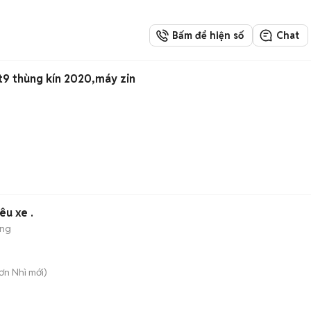
Bấm để hiện số
Chat
1t9 thùng kín 2020,máy zin
êu xe .
ộng
Sơn Nhì
mới)