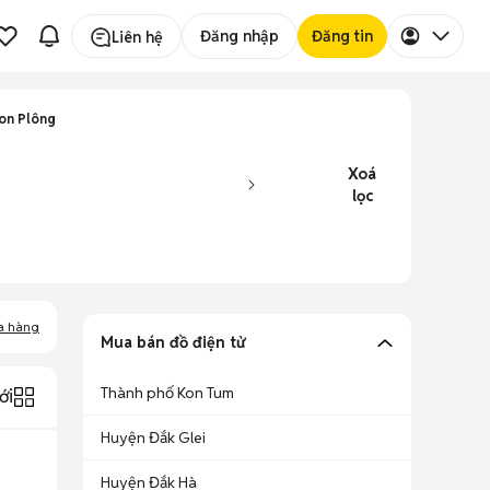
Đăng nhập
Đăng tin
Liên hệ
on Plông
Xoá
lọc
a hàng
Mua bán đồ điện tử
Thành phố Kon Tum
ới
Huyện Đắk Glei
Huyện Đắk Hà