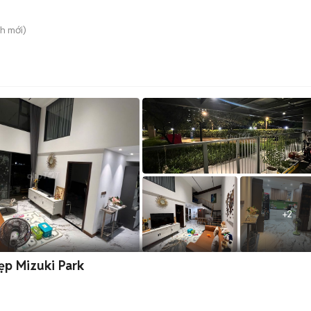
nh
mới)
+
2
ẹp Mizuki Park