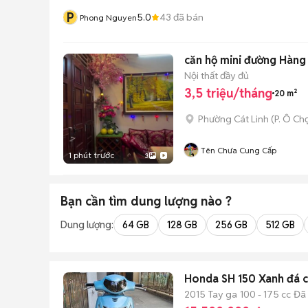
P
5.0
43
đã bán
Phong Nguyen
căn hộ mini đường Hàn
Nội thất đầy đủ
3,5 triệu/tháng
20 m²
Phường Cát Linh
(
P. Ô Ch
Tên Chưa Cung Cấp
1 phút trước
3
Bạn cần tìm
dung lượng
nào ?
Dung lượng:
64 GB
128 GB
256 GB
512 GB
Honda SH 150 Xanh đá c
2015
Tay ga
100 - 175 cc
Đã