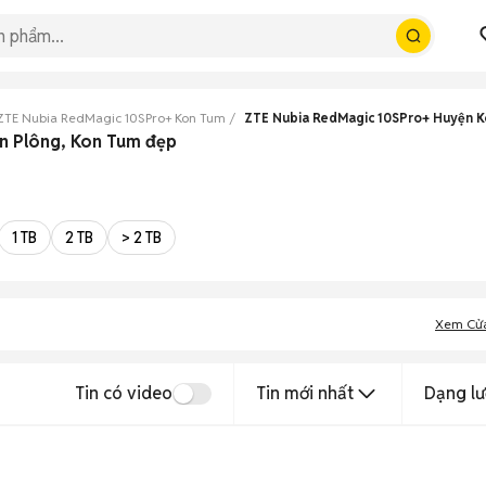
ZTE Nubia RedMagic 10SPro+ Kon Tum
ZTE Nubia RedMagic 10SPro+ Huyện K
on Plông, Kon Tum đẹp
1 TB
2 TB
> 2 TB
Xem Cử
Tin có video
Tin mới nhất
Dạng lư