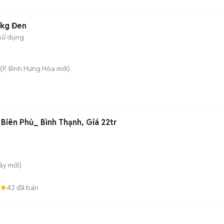
5kg Đen
sử dụng
(
P. Bình Hưng Hòa
mới)
Nhà 2 Phòng Ngủ_ Điện Biên Phủ_ Bình Thạnh, Giá 22tr
Tây
mới)
0
42
đã bán