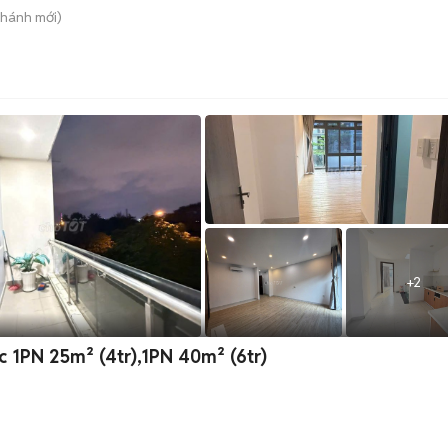
Khánh
mới)
+
2
 1PN 25m² (4tr),1PN 40m² (6tr)