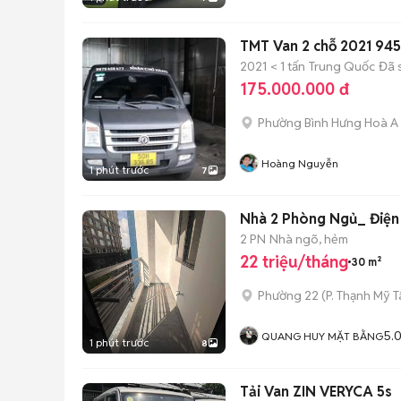
TMT Van 2 chỗ 2021 94
2021
< 1 tấn
Trung Quốc
Đã 
175.000.000 đ
Phường Bình Hưng Hoà A
Hoàng Nguyễn
1 phút trước
7
2 PN
Nhà ngõ, hẻm
22 triệu/tháng
30 m²
Phường 22
(
P. Thạnh Mỹ 
5.
QUANG HUY MẶT BẰNG
1 phút trước
8
Tải Van ZIN VERYCA 5s