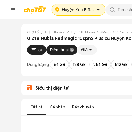
Huyện Kon Plông
Chợ Tốt
Điện thoại
ZTE
ZTE Nubia RedMagic 10SPro+
0 Zte Nubia Redmagic 10spro Plus cũ Huyện K
Lọc
Điện thoại
Giá
Dung lượng:
64 GB
128 GB
256 GB
512 GB
Siêu thị điện tử
Tất cả
Cá nhân
Bán chuyên