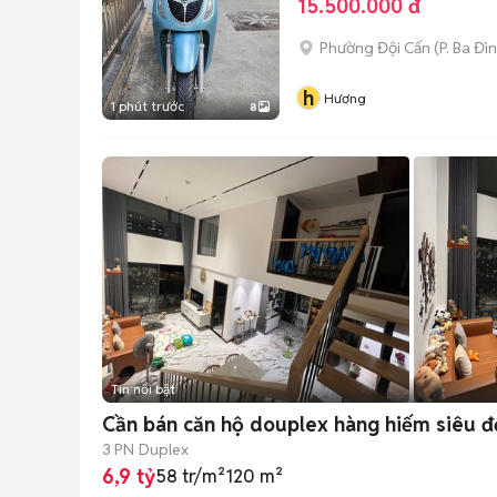
15.500.000 đ
Phường Đội Cấn
(
P. Ba Đì
h
Hương
1 phút trước
8
Tin nổi bật
Cần bán căn hộ douplex hàng hiếm siêu đ
3 PN
Duplex
6,9 tỷ
58 tr/m²
120 m²