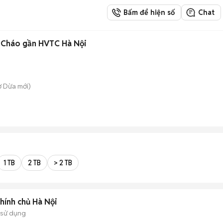
Bấm để hiện số
Chat
g Cháo gần HVTC Hà Nội
ợ Dừa
mới)
1 TB
2 TB
> 2 TB
hính chủ Hà Nội
 sử dụng