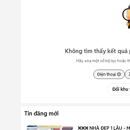
Không tìm thấy kết quả 
Hãy xóa một số bộ lọc hoặc t
Điện thoại
Đổi khu
Tin đăng mới
❌❌❌ NHÀ ĐẸP 1 LẦU - 