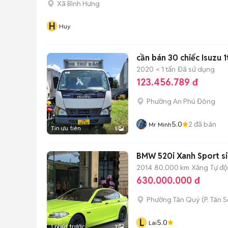
Xã Bình Hưng
H
Huy
cần bán 30 chiếc Isuzu 
2020
< 1 tấn
Đã sử dụng
123.456.789 đ
Phường An Phú Đông
5.0
2
đã bán
Mr Minh
Tin ưu tiên
5
BMW 520i Xanh Sport si
2014
80.000 km
Xăng
Tự đ
630.000.000 đ
Phường Tân Quý
(
P. Tân 
L
5.0
Lai
1 phút trước
7