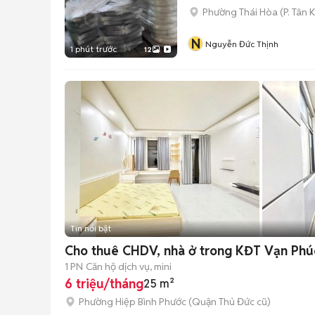
Phường Thái Hòa
(
P. Tân 
N
Nguyễn Đức Thịnh
1 phút trước
12
Tin nổi bật
Cho thuê CHDV, nhà ở trong KĐT Vạn Phúc
1 PN
Căn hộ dịch vụ, mini
6 triệu/tháng
25 m²
Phường Hiệp Bình Phước (Quận Thủ Đức cũ)