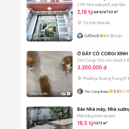
2 PN
Nhà mặt phố, mặt tiền
2,18 tỷ
68 tr/m²
32 m²
Thị trấn Nhà Bè
5.0
8
đã bán
CƯỜNG
37 giây trước
9
Ở ĐÂY CÓ CORGI XINH
Chó Corgi
Chó con (dưới 3 t
3.200.000 đ
Phường Quang Trung
(
P.
5.0
2
đ
Thú Cưng Baby
1 phút trước
4
Bán Nhà máy, Nhà xưởng
Mặt bằng kinh doanh
18,5 tỷ
1272 m²