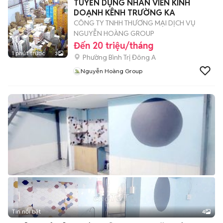
TUYỂN DỤNG NHÂN VIÊN KINH
DOẠNH KÊNH TRƯỜNG KA
CÔNG TY TNHH THƯƠNG MẠI DỊCH VỤ
NGUYỄN HOÀNG GROUP
Đến 20 triệu/tháng
1 phút trước
3
Phường Bình Trị Đông A
Nguyễn Hoàng Group
Tin nổi bật
4