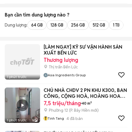
Bạn cần tìm
dung lượng
nào ?
Dung lượng:
64 GB
128 GB
256 GB
512 GB
1 TB
2 
[LÀM NGAY] KỸ SƯ VẬN HÀNH SẢN
XUẤT BẾN LỨC
Thương lượng
Thị trấn Bến Lức
Asia Ingredients Group
1 phút trước
CHỦ NHÀ CHDV 2 PN KHU K300, BAN
CÔNG, CỘNG HOÀ, HOÀNG HOA
THÁM
7,5 triệu/tháng
40 m²
Phường 12
(
P. Bảy Hiền
mới)
T
4
đã bán
Tinh Tang
1 phút trước
5