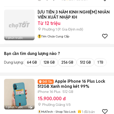
[ƯU TIÊN 3 NĂM KINH NGHIỆM] NHÂN
VIÊN XUẤT NHẬP KH
Từ 12 triệu
Phường 1
(
P. Gia Định
mới)
T
Tên Chưa Cung Cấp
1 phút trước
Bạn cần tìm
dung lượng
nào ?
Dung lượng:
64 GB
128 GB
256 GB
512 GB
1 TB
2 
Apple iPhone 16 Plus Lock
512GB Xanh mòng két 99%
iPhone 16 Plus
512 GB
15.900.000 đ
Phường Giảng Võ
1 phút trước
3
1
đã bán
MiATech - Shop Táo Lock