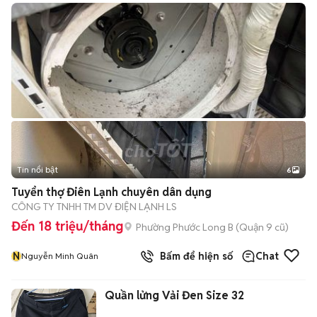
Tin nổi bật
6
+
2
Tuyển thợ Điên Lạnh chuyên dân dụng
CÔNG TY TNHH TM DV ĐIỆN LẠNH LS
Đến 18 triệu/tháng
Phường Phước Long B (Quận 9 cũ)
N
Bấm để hiện số
Chat
Nguyễn Minh Quân
Quần lửng Vải Đen Size 32