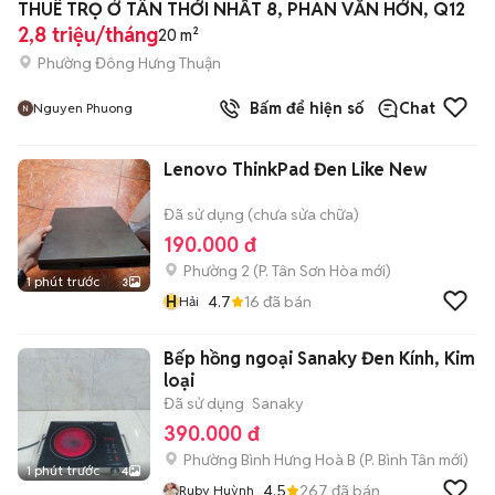
THUÊ TRỌ Ở TÂN THỚI NHẤT 8, PHAN VĂN HỚN, Q12
2,8 triệu/tháng
20 m²
Phường Đông Hưng Thuận
Bấm để hiện số
Chat
Nguyen Phuong
Lenovo ThinkPad Đen Like New
Đã sử dụng (chưa sửa chữa)
190.000 đ
Phường 2
(
P. Tân Sơn Hòa
mới)
1 phút trước
3
H
4.7
16
đã bán
Hải
Bếp hồng ngoại Sanaky Đen Kính, Kim
loại
Đã sử dụng
Sanaky
390.000 đ
Phường Bình Hưng Hoà B
(
P. Bình Tân
mới)
1 phút trước
4
4.5
267
đã bán
Ruby Huỳnh