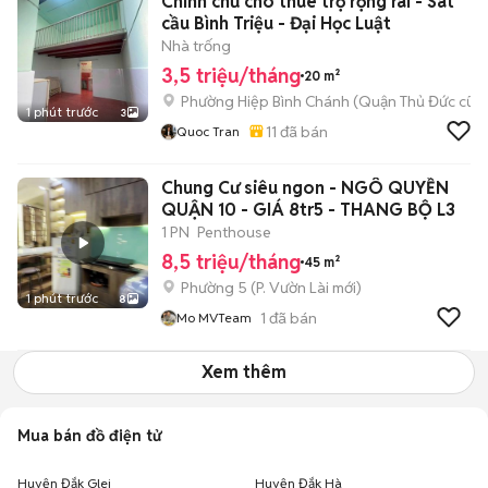
Chính chủ cho thuê trọ rộng rãi - Sát
cầu Bình Triệu - Đại Học Luật
Nhà trống
3,5 triệu/tháng
20 m²
Phường Hiệp Bình Chánh (Quận Thủ Đức cũ)
1 phút trước
3
11
đã bán
Quoc Tran
Chung Cư siêu ngon - NGÔ QUYỀN
QUẬN 10 - GIÁ 8tr5 - THANG BỘ L3
1 PN
Penthouse
8,5 triệu/tháng
45 m²
Phường 5
(
P. Vườn Lài
mới)
1 phút trước
8
1
đã bán
Mo MVTeam
Xem thêm
Mua bán đồ điện tử
Huyện Đắk Glei
Huyện Đắk Hà