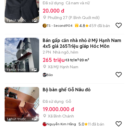
Đã sử dụng
Cả nam và nữ
20.000 đ
Phường 27
(
P. Bình Quới
mới)
1 phút trước
3
4.8
459
đã bán
TS - Second904
Bán gấp căn nhà nhỏ ở Mỹ Hạnh Nam
4x5 giá 265Triệu giáp Hóc Môn
2 PN
Nhà ngõ, hẻm
265 triệu
13 tr/m²
20 m²
Xã Mỹ Hạnh Nam
1 phút trước
8
Bảo
Bộ bàn ghế Gỗ Nâu đỏ
Đã sử dụng
Gỗ
19.000.000 đ
Xã Bình Chánh
1 phút trước
4
5.0
11
đã bán
Nguyễn Kim Hằng