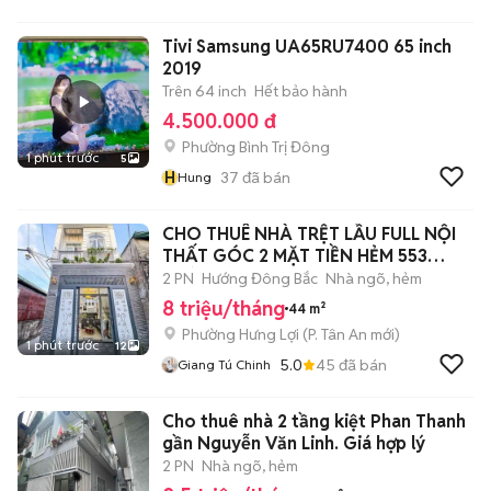
Tivi Samsung UA65RU7400 65 inch
2019
Trên 64 inch
Hết bảo hành
4.500.000 đ
Phường Bình Trị Đông
1 phút trước
5
H
37
đã bán
Hung
CHO THUÊ NHÀ TRỆT LẦU FULL NỘI
THẤT GÓC 2 MẶT TIỀN HẺM 553
ĐƯỜNG 30/4
2 PN
Hướng Đông Bắc
Nhà ngõ, hẻm
8 triệu/tháng
44 m²
Phường Hưng Lợi
(
P. Tân An
mới)
1 phút trước
12
5.0
45
đã bán
Giang Tú Chinh
Cho thuê nhà 2 tầng kiệt Phan Thanh
gần Nguyễn Văn Linh. Giá hợp lý
2 PN
Nhà ngõ, hẻm