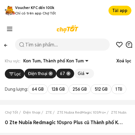
Voucher KFC đến 100k
Tải app
Chỉ có trên app Chợ Tốt
Khu vực:
Kon Tum, Thành phố Kon Tum
Xoá lọc
Điện thoại
67
Giá
Lọc
Dung lượng:
64 GB
128 GB
256 GB
512 GB
1 TB
2 
Chợ Tốt
Điện thoại
ZTE
ZTE Nubia RedMagic 10SPro+
ZTE Nubia Re
0 Zte Nubia Redmagic 10spro Plus cũ Thành phố Kon Tum, Kon Tum đẹp