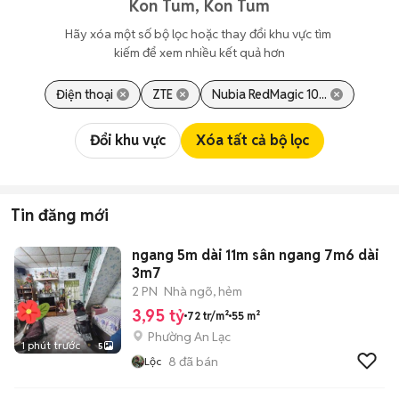
Kon Tum, Kon Tum
Hãy xóa một số bộ lọc hoặc thay đổi khu vực tìm 
kiếm để xem nhiều kết quả hơn
Điện thoại
ZTE
Nubia RedMagic 10...
Đổi khu vực
Xóa tất cả bộ lọc
Tin đăng mới
ngang 5m dài 11m sân ngang 7m6 dài
3m7
2 PN
Nhà ngõ, hẻm
3,95 tỷ
72 tr/m²
55 m²
Phường An Lạc
1 phút trước
5
8
đã bán
Lộc