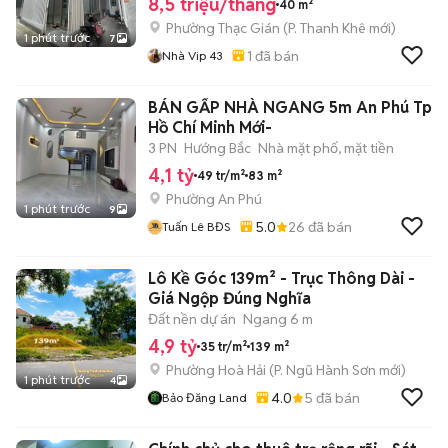
8,5 triệu/tháng
40 m²
Phường Thạc Gián
(
P. Thanh Khê
mới)
1 phút trước
7
1
đã bán
Nhà Vip 43
BÁN GẤP NHÀ NGANG 5m An Phú Tp
Hồ Chí Minh Mới-
3 PN
Hướng Bắc
Nhà mặt phố, mặt tiền
4,1 tỷ
49 tr/m²
83 m²
Phường An Phú
1 phút trước
9
5.0
26
đã bán
Tuấn Lê BĐS
Lô Kề Góc 139m² - Trục Thông Dài -
Giá Ngộp Đúng Nghĩa
Đất nền dự án
Ngang 6 m
4,9 tỷ
35 tr/m²
139 m²
Phường Hoà Hải
(
P. Ngũ Hành Sơn
mới)
1 phút trước
4
4.0
5
đã bán
Bảo Đăng Land