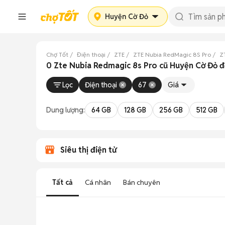
Huyện Cờ Đỏ
Chợ Tốt
Điện thoại
ZTE
ZTE Nubia RedMagic 8S Pro
Z
0 Zte Nubia Redmagic 8s Pro cũ Huyện Cờ Đỏ 
Lọc
Điện thoại
67
Giá
Dung lượng:
64 GB
128 GB
256 GB
512 GB
Siêu thị điện tử
Tất cả
Cá nhân
Bán chuyên