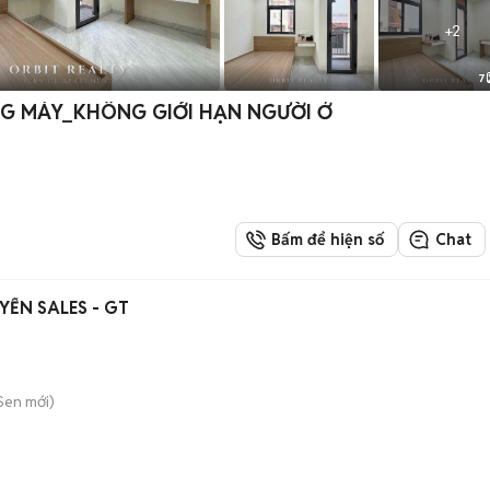
+
2
7
G MÁY_KHÔNG GIỚI HẠN NGƯỜI Ở
Bấm để hiện số
Chat
YỂN SALES - GT
 Sen
mới)