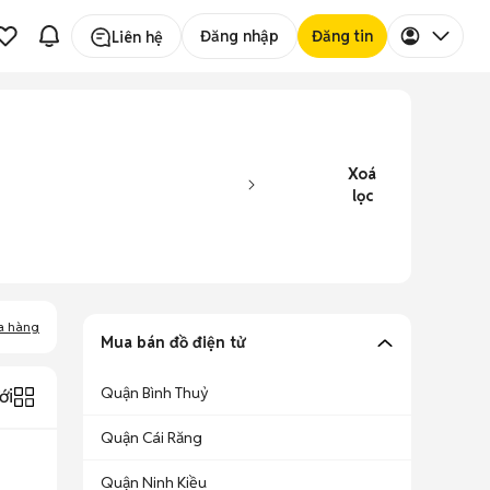
Đăng nhập
Đăng tin
Liên hệ
Xoá
lọc
a hàng
Mua bán đồ điện tử
Quận Bình Thuỷ
ới
Quận Cái Răng
Quận Ninh Kiều