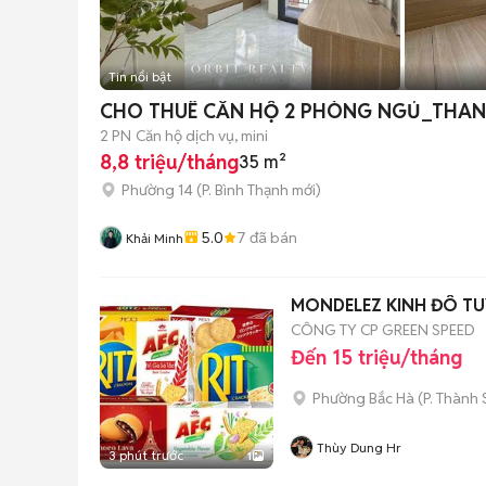
Tin nổi bật
CHO THUÊ CĂN HỘ 2 PHÒNG NGỦ_THAN
2 PN
Căn hộ dịch vụ, mini
8,8 triệu/tháng
35 m²
Phường 14
(
P. Bình Thạnh
mới)
5.0
7
đã bán
Khải Minh
MONDELEZ KINH ĐÔ TU
CÔNG TY CP GREEN SPEED
Đến 15 triệu/tháng
Phường Bắc Hà
(
P. Thành
Thùy Dung Hr
3 phút trước
1