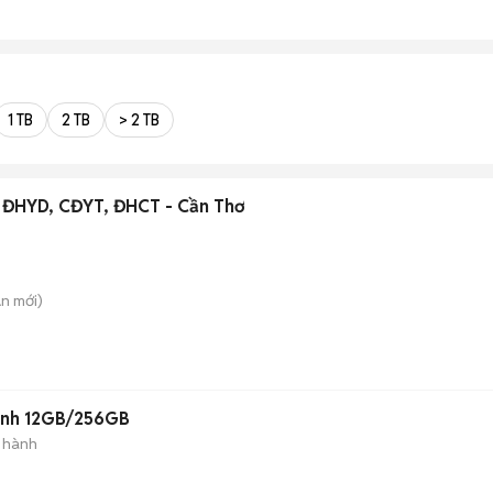
1 TB
2 TB
> 2 TB
ần ĐHYD, CĐYT, ĐHCT - Cần Thơ
An
mới)
Xanh 12GB/256GB
 hành