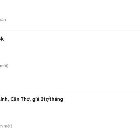
bán
5k
mới)
nh, Cần Thơ, giá 2tr/tháng
An
mới)