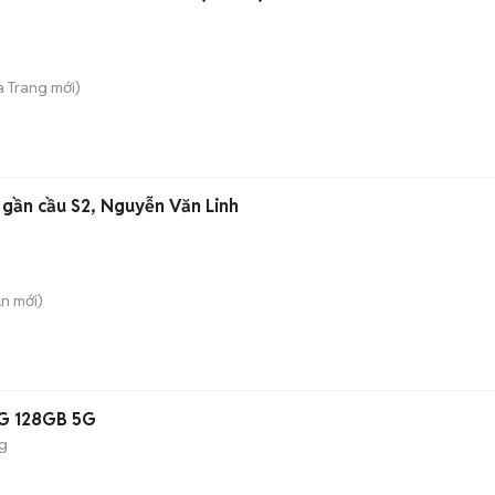
a Trang
mới)
 gần cầu S2, Nguyễn Văn Linh
An
mới)
5G 128GB 5G
ng