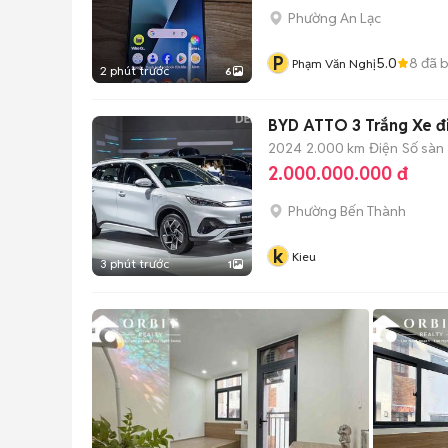
Phường An Lạc
P
5.0
8
đã 
Phạm Văn Nghị
2 phút trước
6
BYD ATTO 3 Trắng Xe đ
2024
2.000 km
Điện
Số sàn
2.000.000.000 đ
Phường Bến Thành
k
Kieu
3 phút trước
1