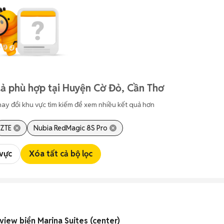
ả phù hợp tại Huyện Cờ Đỏ, Cần Thơ
hay đổi khu vực tìm kiếm để xem nhiều kết quả hơn
ZTE
Nubia RedMagic 8S Pro
 vực
Xóa tất cả bộ lọc
view biển Marina Suites (center)