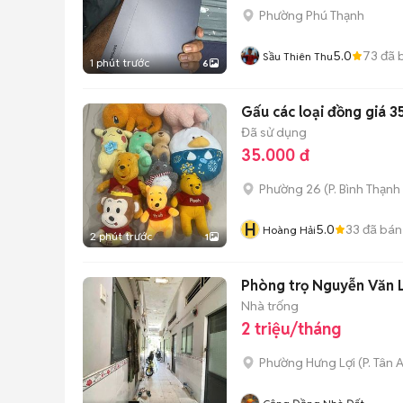
Phường Phú Thạnh
5.0
73
đã 
Sầu Thiên Thu
1 phút trước
6
Gấu các loại đồng giá 3
Đã sử dụng
35.000 đ
Phường 26
(
P. Bình Thạnh
H
5.0
33
đã bán
Hoàng Hải
2 phút trước
1
Phòng trọ Nguyễn Văn Li
Nhà trống
2 triệu/tháng
Phường Hưng Lợi
(
P. Tân 