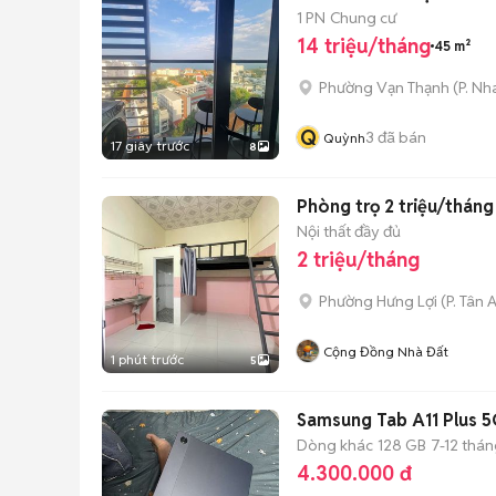
1 PN
Chung cư
14 triệu/tháng
45 m²
Phường Vạn Thạnh
(
P. Nh
Q
3
đã bán
Quỳnh
17 giây trước
8
Phòng trọ 2 triệu/tháng
Nội thất đầy đủ
2 triệu/tháng
Phường Hưng Lợi
(
P. Tân 
Cộng Đồng Nhà Đất
1 phút trước
5
Samsung Tab A11 Plus 
Dòng khác
128 GB
7-12 thá
4.300.000 đ