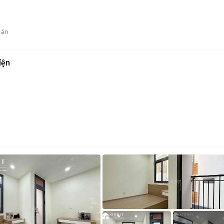
bán
iện