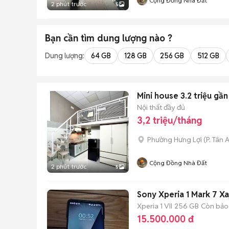
Cộng Đồng Nhà Đất
2 phút trước
5
Bạn cần tìm
dung lượng
nào ?
Dung lượng:
64 GB
128 GB
256 GB
512 GB
Mini house 3.2 triệu g
Nội thất đầy đủ
3,2 triệu/tháng
Phường Hưng Lợi
(
P. Tân 
Cộng Đồng Nhà Đất
2 phút trước
5
Sony Xperia 1 Mark 7 
Xperia 1 VII
256 GB
Còn bảo
15.500.000 đ