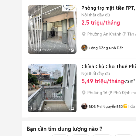
Phòng trọ mặt tiền FPT, 
Nội thất đầy đủ
2,5 triệu/tháng
Phường An Khánh
(
P. Tân
Cộng Đồng Nhà Đất
3 phút trước
3
Chính Chủ Cho Thuê Phò
Nội thất đầy đủ
5,49 triệu/tháng
72 m²
Phường 16
(
P. Phú Định
mớ
1
đã
BĐS Phi Nguyễn853
3 phút trước
3
Bạn cần tìm
dung lượng
nào ?