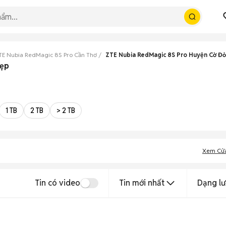
TE Nubia RedMagic 8S Pro Cần Thơ
ZTE Nubia RedMagic 8S Pro Huyện Cờ Đỏ
đẹp
1 TB
2 TB
> 2 TB
Xem Cử
Tin có video
Tin mới nhất
Dạng lư