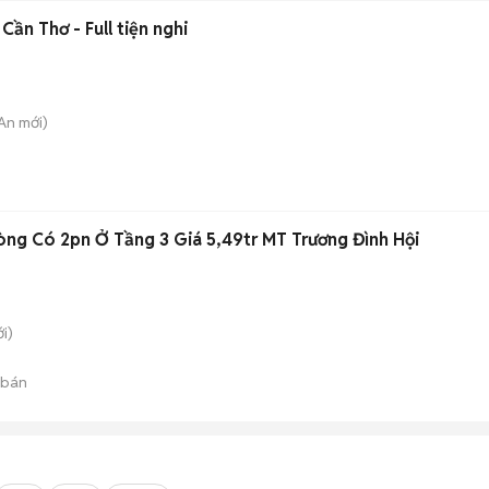
Cần Thơ - Full tiện nghi
 An
mới)
ng Có 2pn Ở Tầng 3 Giá 5,49tr MT Trương Đình Hội
i)
 bán