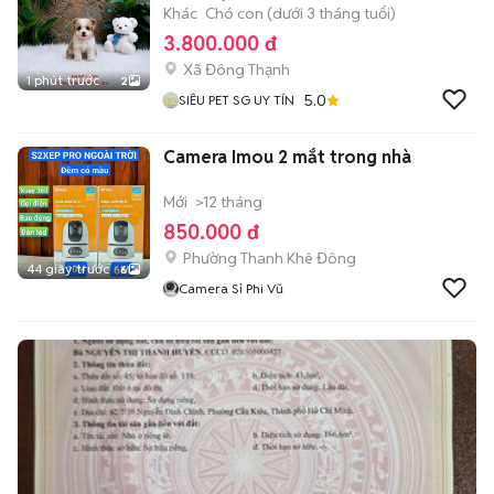
Khác
Chó con (dưới 3 tháng tuổi)
3.800.000 đ
Xã Đông Thạnh
1 phút trước
2
5.0
SIÊU PET SG UY TÍN
Camera Imou 2 mắt trong nhà
Mới
>12 tháng
850.000 đ
Phường Thanh Khê Đông
44 giây trước
6
Camera Sỉ Phi Vũ