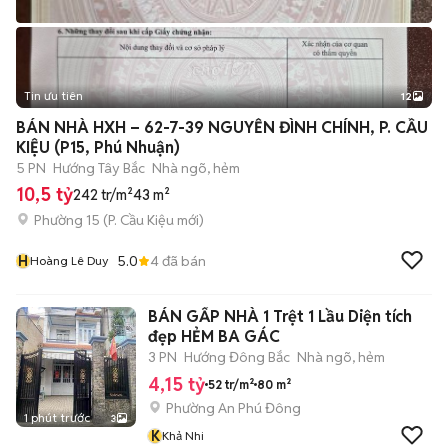
Tin ưu tiên
12
+
2
BÁN NHÀ HXH – 62-7-39 NGUYỄN ĐÌNH CHÍNH, P. CẦU
KIỆU (P15, Phú Nhuận)
5 PN
Hướng Tây Bắc
Nhà ngõ, hẻm
10,5 tỷ
242 tr/m²
43 m²
Phường 15
(
P. Cầu Kiệu
mới)
H
5.0
4
đã bán
Hoàng Lê Duy
BÁN GẤP NHÀ 1 Trệt 1 Lầu Diện tích
đẹp HẺM BA GÁC
3 PN
Hướng Đông Bắc
Nhà ngõ, hẻm
4,15 tỷ
52 tr/m²
80 m²
Phường An Phú Đông
1 phút trước
3
K
Khả Nhi