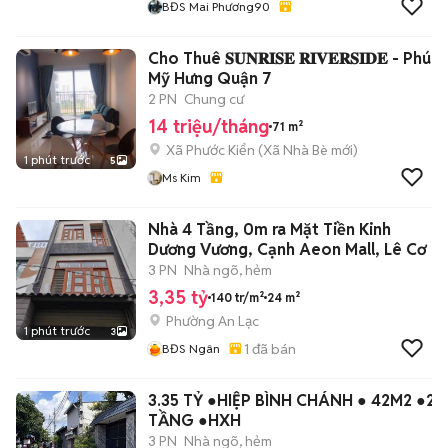
BĐS Mai Phương90
Cho Thuê 𝐒𝐔𝐍𝐑𝐈𝐒𝐄 𝐑𝐈𝐕𝐄𝐑𝐒𝐈𝐃𝐄 - Phú
Mỹ Hưng Quận 7
2 PN
Chung cư
14 triệu/tháng
71 m²
Xã Phước Kiển
(
Xã Nhà Bè
mới)
1 phút trước
5
Ms Kim
Nhà 4 Tầng, 0m ra Mặt Tiền Kinh
Dương Vương, Cạnh Aeon Mall, Lê Cơ
3 PN
Nhà ngõ, hẻm
3,35 tỷ
140 tr/m²
24 m²
Phường An Lạc
1 phút trước
3
1
đã bán
BĐS Ngân
3.35 TỶ ●HIỆP BÌNH CHÁNH ● 42M2 ●2
TẦNG ●HXH
3 PN
Nhà ngõ, hẻm