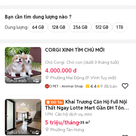
Bạn cần tìm
dung lượng
nào ?
Dung lượng:
64 GB
128 GB
256 GB
512 GB
1 TB
2 
CORGI XINH TÌM CHỦ MỚI
Chó Corgi
Chó con (dưới 3 tháng tuổi)
4.000.000 đ
Phường Mai Động
(
P. Vĩnh Tuy
mới)
1 phút trước
6
4.4
9
đã bán
O PET - Animal Shop
Khai Trương Căn Hộ Full Nội
Thất Ngay Lotte Mart Gần ĐH Tôn
Đức Thắng
1 PN
Căn hộ dịch vụ, mini
5 triệu/tháng
35 m²
Phường Tân Hưng
1 phút trước
10