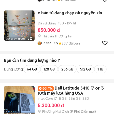
e bán tủ đang chạy ok nguyên zin
Đã sử dụng
150 - 199 lít
850.000 đ
Thị trấn Thường Tín
30 giây trước
2
4.9
237
đã bán
H8386
Bạn cần tìm
dung lượng
nào ?
Dung lượng:
64 GB
128 GB
256 GB
512 GB
1 TB
2 
Dell Latitude 5410 i7 or i5
10th máy lướt hàng USA
Intel Core i7
8 GB
256 GB
SSD
5.300.000 đ
Phường Mai Dịch
(
P. Phú Diễn
mới)
34 giây trước