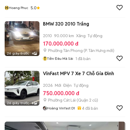
H
5.0
Hoang Phuc
BMW 320 2010 Trắng
2010
90.000 km
Xăng
Tự động
170.000.000 đ
Phường Tân Phong
(
P. Tân Hưng
mới)
26 giây trước
4
T
1
đã bán
Tiền Đâu Mà Sài
VinFast MPV 7 Xe 7 Chỗ Gia Đình
2026
Mới
Điện
Tự động
750.000.000 đ
Phường Cát Lái (Quận 2 cũ)
26 giây trước
8
4
đã bán
Hoàng Vinfast D1