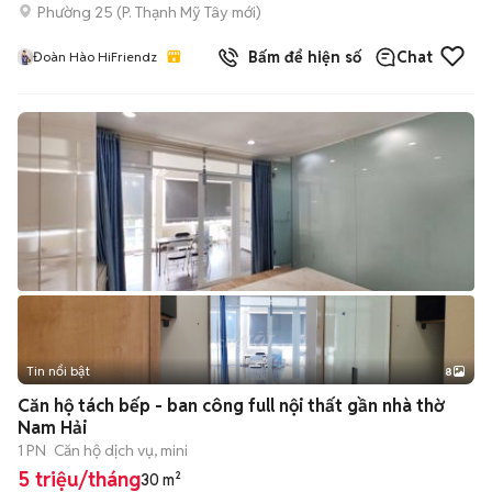
Phường 25
(
P. Thạnh Mỹ Tây
mới)
Bấm để hiện số
Chat
Đoàn Hào HiFriendz
Tin nổi bật
8
+
2
Căn hộ tách bếp - ban công full nội thất gần nhà thờ
Nam Hải
1 PN
Căn hộ dịch vụ, mini
5 triệu/tháng
30 m²