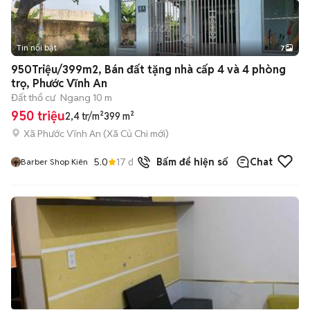
Tin nổi bật
7
+
2
950Triệu/399m2, Bán đất tặng nhà cấp 4 và 4 phòng
trọ, Phước Vĩnh An
Đất thổ cư
Ngang 10 m
950 triệu
2,4 tr/m²
399 m²
Xã Phước Vĩnh An
(
Xã Củ Chi
mới)
5.0
17
đã bán
Bấm để hiện số
Chat
Barber Shop Kiên