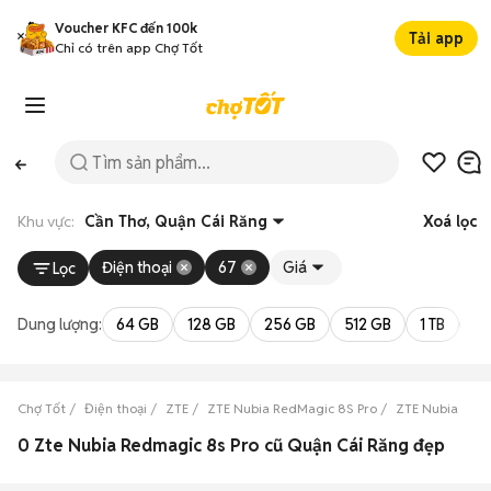
Voucher KFC đến 100k
Tải app
Chỉ có trên app Chợ Tốt
Khu vực:
Cần Thơ, Quận Cái Răng
Xoá lọc
Điện thoại
67
Giá
Lọc
Dung lượng:
64 GB
128 GB
256 GB
512 GB
1 TB
2 
Chợ Tốt
Điện thoại
ZTE
ZTE Nubia RedMagic 8S Pro
ZTE Nubia RedM
0 Zte Nubia Redmagic 8s Pro cũ Quận Cái Răng đẹp