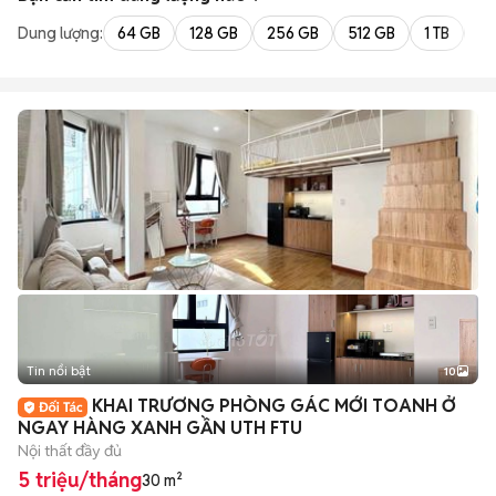
Dung lượng:
64 GB
128 GB
256 GB
512 GB
1 TB
2 
Tin nổi bật
10
+
2
KHAI TRƯƠNG PHÒNG GÁC MỚI TOANH Ở
NGAY HÀNG XANH GẦN UTH FTU
Nội thất đầy đủ
5 triệu/tháng
30 m²