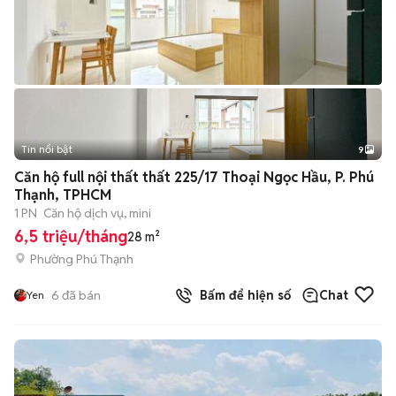
Tin nổi bật
9
+
2
Căn hộ full nội thất thất 225/17 Thoại Ngọc Hầu, P. Phú
Thạnh, TPHCM
1 PN
Căn hộ dịch vụ, mini
6,5 triệu/tháng
28 m²
Phường Phú Thạnh
6
đã bán
Bấm để hiện số
Chat
Yen