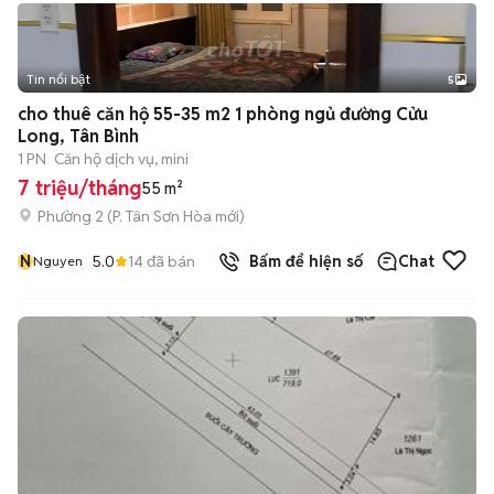
Tin nổi bật
5
cho thuê căn hộ 55-35 m2 1 phòng ngủ đường Cửu
Long, Tân Bình
1 PN
Căn hộ dịch vụ, mini
7 triệu/tháng
55 m²
Phường 2
(
P. Tân Sơn Hòa
mới)
N
5.0
14
đã bán
Bấm để hiện số
Chat
Nguyen