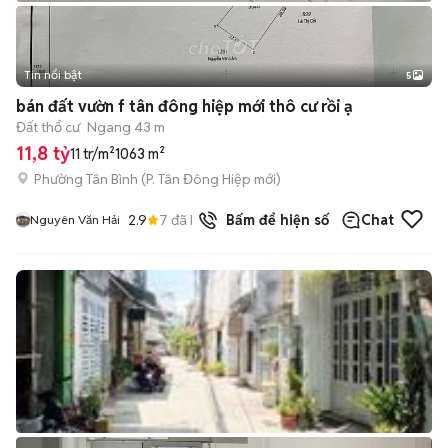
Tin nổi bật
5
bán đất vườn f tân đông hiệp mới thô cư rồi ạ
Đất thổ cư
Ngang 43 m
11,8 tỷ
11 tr/m²
1063 m²
Phường Tân Bình
(
P. Tân Đông Hiệp
mới)
2.9
7
đã bán
Bấm để hiện số
Chat
Nguyên Văn Hải