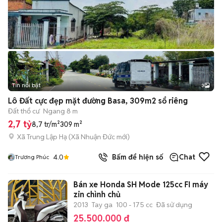
Tin nổi bật
3
Lô Đất cực đẹp mặt đường Basa, 309m2 sổ riêng
Đất thổ cư
Ngang 8 m
2,7 tỷ
8,7 tr/m²
309 m²
Xã Trung Lập Hạ
(
Xã Nhuận Đức
mới)
4.0
Bấm để hiện số
Chat
Trương Phúc
Bán xe Honda SH Mode 125cc FI máy
zin chình chủ
2013
Tay ga
100 - 175 cc
Đã sử dụng
25.500.000 đ