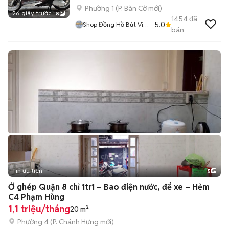
Phường 1
(
P. Bàn Cờ
mới)
26 giây trước
8
1454
đã
5.0
Shop Đồng Hồ Bút Viết
bán
Mắt Kính Bật Lửa Nhẫn
Mỹ
Tin ưu tiên
5
Ở ghép Quận 8 chỉ 1tr1 – Bao điện nước, để xe – Hẻm
C4 Phạm Hùng
1,1 triệu/tháng
20 m²
Phường 4
(
P. Chánh Hưng
mới)