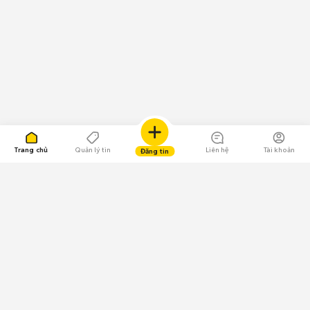
Trang chủ
Quản lý tin
Liên hệ
Tài khoản
Đăng tin
109.000 Bình chọn
Tải ứng dụng Chợ Tốt