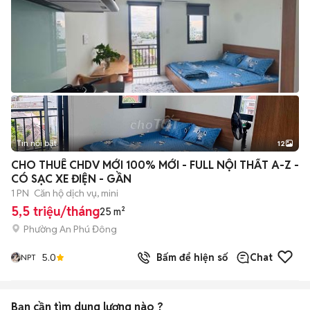
Tin nổi bật
12
+
2
CHO THUÊ CHDV MỚI 100% MỚI - FULL NỘI THẤT A-Z -
CÓ SẠC XE ĐIỆN - GẦN
1 PN
Căn hộ dịch vụ, mini
5,5 triệu/tháng
25 m²
Phường An Phú Đông
5.0
Bấm để hiện số
Chat
NPT
Bạn cần tìm
dung lượng
nào ?