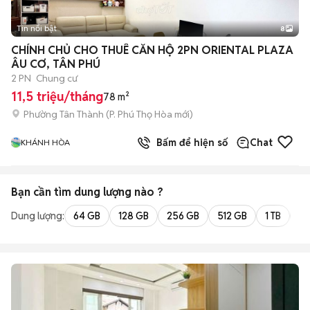
Tin nổi bật
8
+
2
CHÍNH CHỦ CHO THUÊ CĂN HỘ 2PN ORIENTAL PLAZA
ÂU CƠ, TÂN PHÚ
2 PN
Chung cư
11,5 triệu/tháng
78 m²
Phường Tân Thành
(
P. Phú Thọ Hòa
mới)
Bấm để hiện số
Chat
KHÁNH HÒA
Bạn cần tìm
dung lượng
nào ?
Dung lượng:
64 GB
128 GB
256 GB
512 GB
1 TB
2 