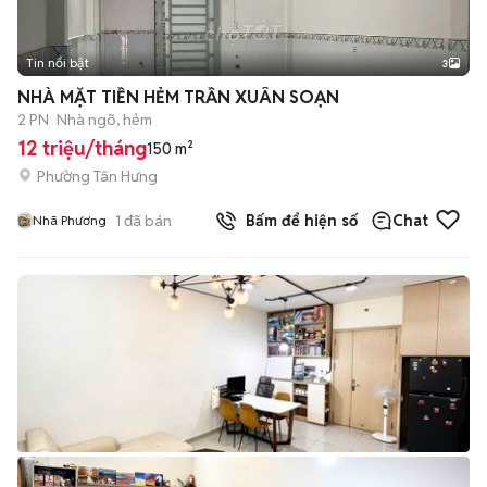
Tin nổi bật
3
NHÀ MẶT TIỀN HẺM TRẦN XUÂN SOẠN
2 PN
Nhà ngõ, hẻm
12 triệu/tháng
150 m²
Phường Tân Hưng
1
đã bán
Bấm để hiện số
Chat
Nhã Phương