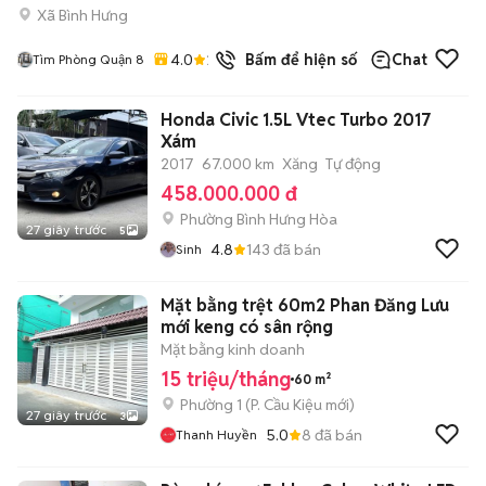
Xã Bình Hưng
4.0
25
đã bán
Bấm để hiện số
Chat
Tìm Phòng Quận 8
Honda Civic 1.5L Vtec Turbo 2017
Xám
2017
67.000 km
Xăng
Tự động
458.000.000 đ
Phường Bình Hưng Hòa
27 giây trước
5
4.8
143
đã bán
Sinh
Mặt bằng trệt 60m2 Phan Đăng Lưu
mới keng có sân rộng
Mặt bằng kinh doanh
15 triệu/tháng
60 m²
Phường 1
(
P. Cầu Kiệu
mới)
27 giây trước
3
5.0
8
đã bán
Thanh Huyền