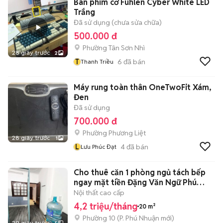
Bàn phím cơ Fuhlen Cyber White LED
Trắng
Đã sử dụng (chưa sửa chữa)
500.000 đ
Phường Tân Sơn Nhì
28 giây trước
2
T
6
đã bán
Thanh Triều
Máy rung toàn thân OneTwoFit Xám,
Đen
Đã sử dụng
700.000 đ
Phường Phương Liệt
28 giây trước
1
L
4
đã bán
Lưu Phúc Đạt
Cho thuê căn 1 phòng ngủ tách bếp
ngay mặt tiền Đặng Văn Ngữ Phú
Nhuận
Nội thất cao cấp
4,2 triệu/tháng
20 m²
Phường 10
(
P. Phú Nhuận
mới)
29 giây trước