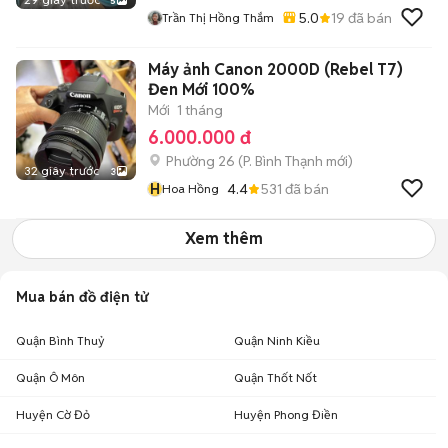
5
5.0
19
đã bán
Trần Thị Hồng Thắm
Máy ảnh Canon 2000D (Rebel T7)
Đen Mới 100%
Mới
1 tháng
6.000.000 đ
Phường 26
(
P. Bình Thạnh
mới)
32 giây trước
3
H
4.4
531
đã bán
Hoa Hồng
Xem thêm
Mua bán đồ điện tử
Quận Bình Thuỷ
Quận Ninh Kiều
Quận Ô Môn
Quận Thốt Nốt
Huyện Cờ Đỏ
Huyện Phong Điền