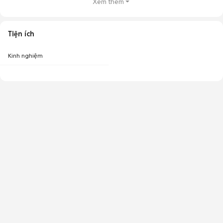
Xem thêm
Tiện ích
Kinh nghiệm