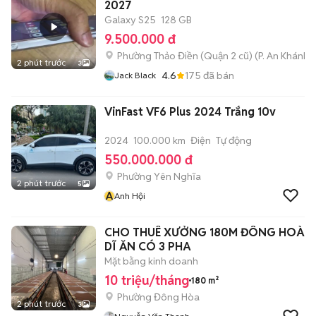
2027
Galaxy S25
128 GB
9.500.000 đ
Phường Thảo Điền (Quận 2 cũ)
(
P. An Khánh
m
2 phút trước
3
4.6
175
đã bán
Jack Black
VinFast VF6 Plus 2024 Trắng 10v
2024
100.000 km
Điện
Tự động
550.000.000 đ
Phường Yên Nghĩa
2 phút trước
5
A
Anh Hội
CHO THUÊ XƯỞNG 180M ĐÔNG HOÀ
DĨ ĂN CÓ 3 PHA
Mặt bằng kinh doanh
10 triệu/tháng
180 m²
Phường Đông Hòa
2 phút trước
3