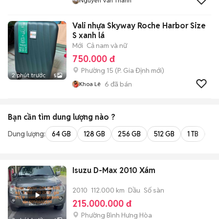
Nguyễn Văn Thanh
Vali nhựa Skyway Roche Harbor Size
S xanh lá
Mới
Cả nam và nữ
750.000 đ
Phường 15
(
P. Gia Định
mới)
2 phút trước
5
6
đã bán
Khoa Lê
Bạn cần tìm
dung lượng
nào ?
Dung lượng:
64 GB
128 GB
256 GB
512 GB
1 TB
2 
Isuzu D-Max 2010 Xám
2010
112.000 km
Dầu
Số sàn
215.000.000 đ
Phường Bình Hưng Hòa