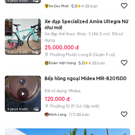
3 phút trước
6
V
5.0
4
đã bán
Vo Duc Phát
Xe đạp Specialized Amira Ultegra Nữ
như mới
Xe đạp thể thao
Khác
S (46.5 cm)
Đã sử
dụng
25.000.000 đ
3 phút trước
15
Phường Phước Long B (Quận 9 cũ)
Đ
5.0
4
đã bán
Đoàn Việt Hưng
Bếp hồng ngoại Midea MIR-B2015DD
Đã sử dụng
Midea
120.000 đ
Phường 10
(
P. Gò Vấp
mới)
3 phút trước
3
173
đã bán
Minh Long