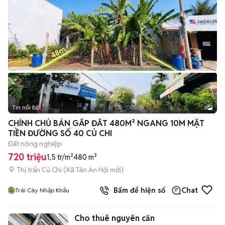
Tin nổi bật
3
CHÍNH CHỦ BÁN GẤP ĐẤT 480M² NGANG 10M MẶT
TIỀN ĐƯỜNG SỐ 40 CỦ CHI
Đất nông nghiệp
720 triệu
1,5 tr/m²
480 m²
Thị trấn Củ Chi
(
Xã Tân An Hội
mới)
Bấm để hiện số
Chat
Trái Cây Nhập Khẩu
Cho thuê nguyên căn