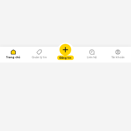
Trang chủ
Quản lý tin
Liên hệ
Tài khoản
Đăng tin
109.000 Bình chọn
Tải ứng dụng Chợ Tốt
Về Chợ Tốt
Quy chế sàn