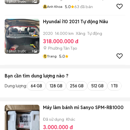
1 phút trước
3
A
5.0
63
đã bán
Anh Khoa
Hyundai i10 2021 Tự động Nâu
2020
14.000 km
Xăng
Tự động
318.000.000 đ
Phường Tân Tạo
1 phút trước
7
t
5.0
Trang
Bạn cần tìm
dung lượng
nào ?
Dung lượng:
64 GB
128 GB
256 GB
512 GB
1 TB
2 
Máy làm bánh mì Sanyo SPM-RB1000
Đã sử dụng
Khác
3.000.000 đ