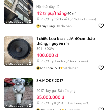
Nội thất đầy đủ
42 triệu/tháng
60 m²
Phường Cổ Nhuế 1
(
P. Nghĩa Đô
mới)
3 phút trước
9
t
10
đã bán
Thùy Dung
1 chiếc Loa bass LJA 40cm tháo
thùng, nguyên rin
301 - 600W
400.000 đ
Phường Hòa An
(
P. An Khê
mới)
3 phút trước
2
A
5.0
63
đã bán
Anh Khoa
SH.MODE.2017
2017
Tay ga
Đã sử dụng
35.000.000 đ
Phường 11
(
P. Bình Lợi Trung
mới)
4 phút trước
9
v
2.7
43
đã bán
Van Suong