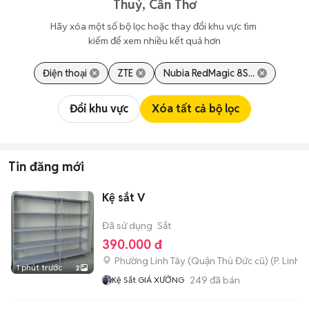
Thuỷ, Cần Thơ
Hãy xóa một số bộ lọc hoặc thay đổi khu vực tìm 
kiếm để xem nhiều kết quả hơn
Điện thoại
ZTE
Nubia RedMagic 8S...
Đổi khu vực
Xóa tất cả bộ lọc
Tin đăng mới
Kệ sắt V
Đã sử dụng
Sắt
390.000 đ
Phường Linh Tây (Quận Thủ Đức cũ)
(
P. Linh 
1 phút trước
2
249
đã bán
Kệ Sắt GIÁ XƯỞNG