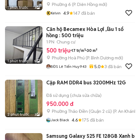
Phường 6
(
P. Diên Hồng
mới)
1 phút trước
3
K
4.9
147
đã bán
Kelvin
Căn hộ Becamex Hòa Lợi ,lầu 1 sổ
hồng : 500 triệu
1 PN
Chung cư
500 triệu
17 tr/m²
30 m²
Phường Hoà Phú
(
P. Bình Dương
mới)
1 phút trước
5
5.0
3
đã bán
BĐS Lê Tiến Huy943
Cặp RAM DDR4 bus 3200MHz 12G
Đã sử dụng (chưa sửa chữa)
950.000 đ
Phường Thảo Điền (Quận 2 cũ)
(
P. An Khánh
m
2 phút trước
3
4.6
175
đã bán
Jack Black
Samsung Galaxy S25 FE 128GB Xanh bh t