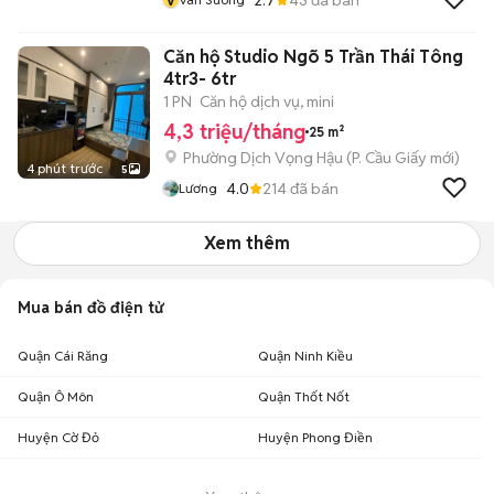
Căn hộ Studio Ngõ 5 Trần Thái Tông
4tr3- 6tr
1 PN
Căn hộ dịch vụ, mini
4,3 triệu/tháng
25 m²
Phường Dịch Vọng Hậu
(
P. Cầu Giấy
mới)
4 phút trước
5
4.0
214
đã bán
Lương
Xem thêm
Mua bán đồ điện tử
Quận Cái Răng
Quận Ninh Kiều
Quận Ô Môn
Quận Thốt Nốt
Huyện Cờ Đỏ
Huyện Phong Điền