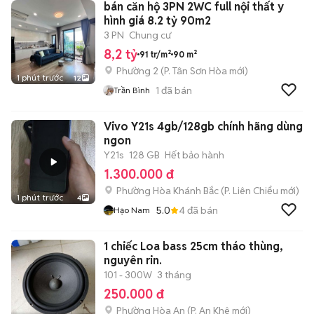
bán căn hộ 3PN 2WC full nội thất y
hình giá 8.2 tỷ 90m2
3 PN
Chung cư
8,2 tỷ
91 tr/m²
90 m²
Phường 2
(
P. Tân Sơn Hòa
mới)
1 phút trước
12
1
đã bán
Trần Bình
Vivo Y21s 4gb/128gb chính hãng dùng
ngon
Y21s
128 GB
Hết bảo hành
1.300.000 đ
Phường Hòa Khánh Bắc
(
P. Liên Chiểu
mới)
1 phút trước
4
5.0
4
đã bán
Hạo Nam
1 chiếc Loa bass 25cm tháo thùng,
nguyên rin.
101 - 300W
3 tháng
250.000 đ
Phường Hòa An
(
P. An Khê
mới)