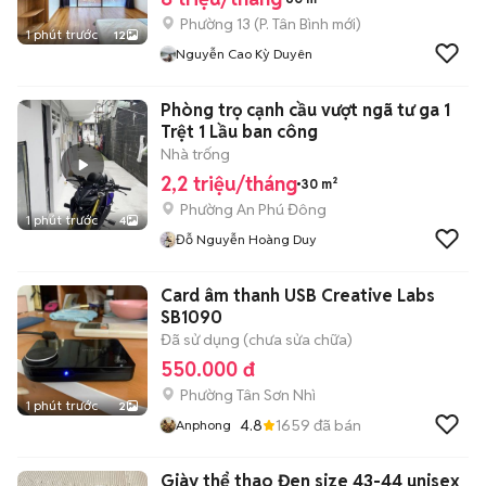
Phường 13
(
P. Tân Bình
mới)
1 phút trước
12
Nguyễn Cao Kỳ Duyên
Phòng trọ cạnh cầu vượt ngã tư ga 1
Trệt 1 Lầu ban công
Nhà trống
2,2 triệu/tháng
30 m²
Phường An Phú Đông
1 phút trước
4
Đỗ Nguyễn Hoàng Duy
Card âm thanh USB Creative Labs
SB1090
Đã sử dụng (chưa sửa chữa)
550.000 đ
Phường Tân Sơn Nhì
1 phút trước
2
4.8
1659
đã bán
Anphong
Giày thể thao Đen size 43-44 unisex