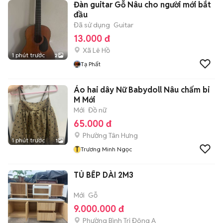
Đàn guitar Gỗ Nâu cho người mới bắt
đầu
Đã sử dụng
Guitar
13.000 đ
Xã Lê Hồ
1 phút trước
2
Tạ Phất
Áo hai dây Nữ Babydoll Nâu chấm bi
M Mới
Mới
Đồ nữ
65.000 đ
Phường Tân Hưng
1 phút trước
1
T
Trương Minh Ngọc
TỦ BẾP DÀI 2M3
Mới
Gỗ
9.000.000 đ
Phường Bình Trị Đông A