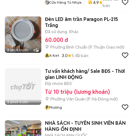
4.9
Cửa Hàng Tủ Nhựa
bán
Đài Loan Hoàng
Quân
Đèn LED âm trần Paragon PL-215
Trắng
Đã sử dụng
Khác
60.000 đ
Phường Bình Chuẩn
(
P. Thuận Giao
mới)
2 phút trước
2
A
3.0
5
đã bán
A Kiet
Tư vấn khách hàng/ Sale BĐS - Thời
gian LINH ĐỘNG
Đội nhóm BĐS
Từ 10 triệu (lương khoán)
Phường Văn Quán
(
P. Hà Đông
mới)
2 phút trước
P
Phương
NHÀ SÁCH - TUYỂN SINH VIÊN BÁN
HÀNG ỔN ĐỊNH
NHÀ SÁCH ANH QUỐC