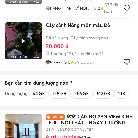
1 phút trước
4
577
đã
5.0
HÀNG THANH LÝ NỘI
bán
THẤT 268
Cây cảnh Hồng môn màu Đỏ
Đã sử dụng
Cây cảnh trong nhà
20.000 đ
Phường 12
(
P. Bảy Hiền
mới)
1 phút trước
3
5.0
89
đã bán
Nhung
Bạn cần tìm
dung lượng
nào ?
Dung lượng:
64 GB
128 GB
256 GB
512 GB
1 TB
2 
🌸🌸 CĂN HỘ 2PN VIEW KÍNH
- FULL NỘI THẤT - NGAY TRƯỜNG
CHINH 🌸🌸
2 PN
Căn hộ dịch vụ, mini
8 triệu/tháng
60 m²