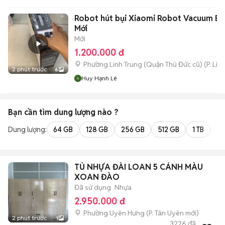
Robot hút bụi Xiaomi Robot Vacuum E5
Mới
Mới
1.200.000 đ
Phường Linh Trung (Quận Thủ Đức cũ)
(
P. Lin
2 phút trước
6
Huy Hạnh Lê
Bạn cần tìm
dung lượng
nào ?
Dung lượng:
64 GB
128 GB
256 GB
512 GB
1 TB
2 
TỦ NHỰA ĐÀI LOAN 5 CÁNH MÀU
XOAN ĐÀO
Đã sử dụng
Nhựa
2.950.000 đ
Phường Uyên Hưng
(
P. Tân Uyên
mới)
2 phút trước
1
3226
đã