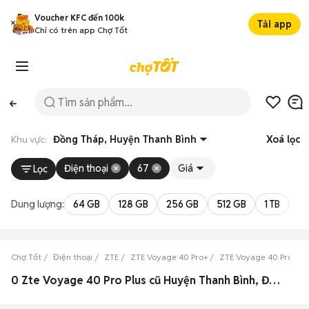
Voucher KFC đến 100k
Tải app
Chỉ có trên app Chợ Tốt
Khu vực:
Đồng Tháp, Huyện Thanh Bình
Xoá lọc
Điện thoại
67
Giá
Lọc
Dung lượng:
64 GB
128 GB
256 GB
512 GB
1 TB
2 
Chợ Tốt
Điện thoại
ZTE
ZTE Voyage 40 Pro+
ZTE Voyage 40 Pro+ Đ
0 Zte Voyage 40 Pro Plus cũ Huyện Thanh Bình, Đồng Tháp đẹp