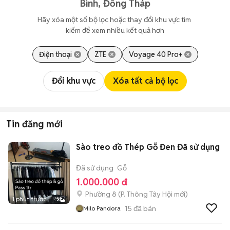
Bình, Đồng Tháp
Hãy xóa một số bộ lọc hoặc thay đổi khu vực tìm 
kiếm để xem nhiều kết quả hơn
Điện thoại
ZTE
Voyage 40 Pro+
Đổi khu vực
Xóa tất cả bộ lọc
Tin đăng mới
Sào treo đồ Thép Gỗ Đen Đã sử dụng
Đã sử dụng
Gỗ
1.000.000 đ
Phường 8
(
P. Thông Tây Hội
mới)
1 phút trước
3
15
đã bán
Milo Pandora