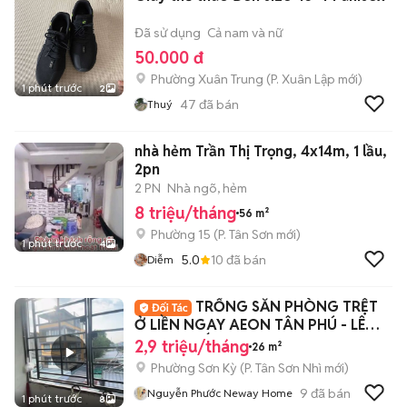
Đã sử dụng
Cả nam và nữ
50.000 đ
Phường Xuân Trung
(
P. Xuân Lập
mới)
1 phút trước
2
47
đã bán
Thuý
nhà hẻm Trần Thị Trọng, 4x14m, 1 lầu,
2pn
2 PN
Nhà ngõ, hẻm
8 triệu/tháng
56 m²
Phường 15
(
P. Tân Sơn
mới)
1 phút trước
4
5.0
10
đã bán
Diễm
TRỐNG SẴN PHÒNG TRỆT
Ở LIỀN NGAY AEON TÂN PHÚ - LÊ
TRỌNG TẤN - CN1
2,9 triệu/tháng
26 m²
Phường Sơn Kỳ
(
P. Tân Sơn Nhì
mới)
9
đã bán
Nguyễn Phước Neway Home
1 phút trước
8