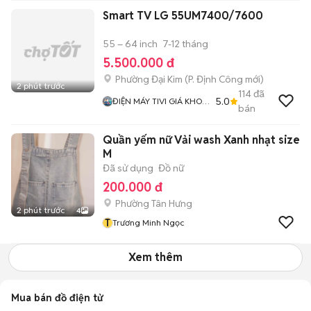
Smart TV LG 55UM7400/7600
55 – 64 inch
7-12 tháng
5.500.000 đ
Phường Đại Kim
(
P. Định Công
mới)
2 phút trước
114
đã
5.0
ĐIỆN MÁY TIVI GIÁ KHO
bán
AN KHANG
Quần yếm nữ Vải wash Xanh nhạt size
M
Đã sử dụng
Đồ nữ
200.000 đ
Phường Tân Hưng
2 phút trước
4
T
Trương Minh Ngọc
Xem thêm
Mua bán đồ điện tử