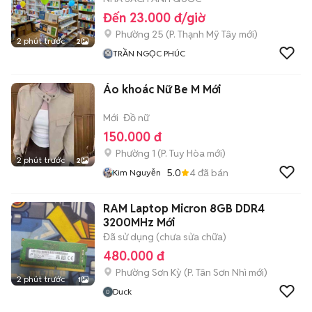
Đến 23.000 đ/giờ
Phường 25
(
P. Thạnh Mỹ Tây
mới)
2 phút trước
2
TRẦN NGỌC PHÚC
Áo khoác Nữ Be M Mới
Mới
Đồ nữ
150.000 đ
Phường 1
(
P. Tuy Hòa
mới)
2 phút trước
2
5.0
4
đã bán
Kim Nguyễn
RAM Laptop Micron 8GB DDR4
3200MHz Mới
Đã sử dụng (chưa sửa chữa)
480.000 đ
Phường Sơn Kỳ
(
P. Tân Sơn Nhì
mới)
2 phút trước
1
Duck