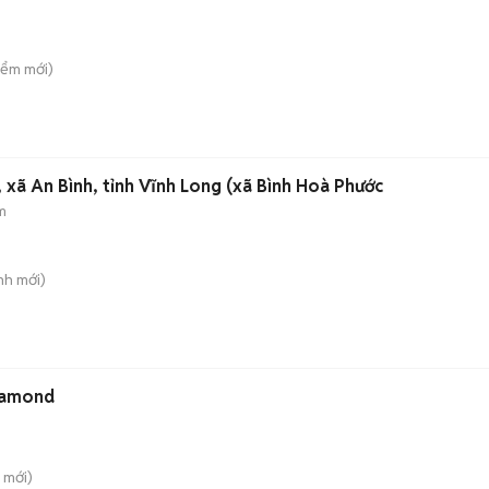
iểm
mới)
 xã An Bình, tỉnh Vĩnh Long (xã Bình Hoà Phước
m
nh
mới)
iamond
mới)