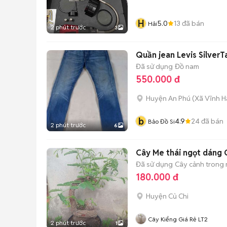
H
5.0
13
đã bán
Hải
2 phút trước
3
Quần jean Levis Silver
Đã sử dụng
Đồ nam
550.000 đ
Huyện An Phú
(
Xã Vĩnh H
b
4.9
24
đã bán
Bảo Đồ Si
2 phút trước
6
Cây Me thái ngọt dáng 
Đã sử dụng
Cây cảnh trong
180.000 đ
Huyện Củ Chi
Cây Kiểng Giá Rẻ LT2
2 phút trước
1