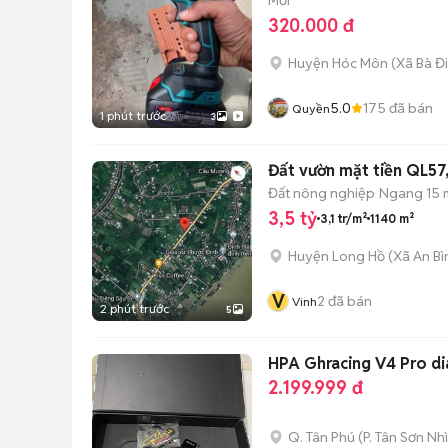
320.000 đ
Huyện Hóc Môn
(
Xã Bà Đ
5.0
175
đã bán
Quyền
1 phút trước
3
Đất vườn mặt tiền QL57,
Đất nông nghiệp
Ngang 15 
3,5 tỷ
3,1 tr/m²
1140 m²
Huyện Long Hồ
(
Xã An Bì
V
2
đã bán
Vinh
2 phút trước
5
HPA Ghracing V4 Pro d
2.199.999 đ
Q. Tân Phú
(
P. Tân Sơn Nhì