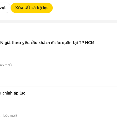
 vực
Xóa tất cả bộ lọc
Chuyên căn 2 PN giá theo yêu cầu khách ở các quận tại TP HCM
uận
mới)
 chỉnh áp lực
ên Lộc
mới)