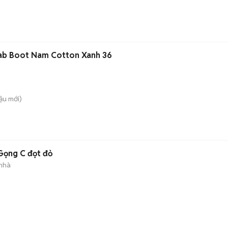
Tab Boot Nam Cotton Xanh 36
ậu
mới)
Gọng C đọt đỏ
 nhà