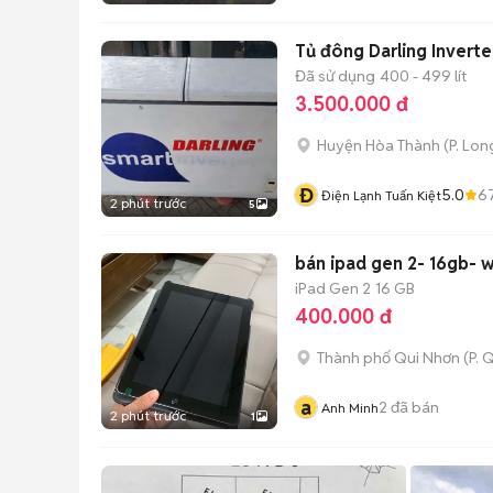
Tủ đông Darling Invert
Đã sử dụng
400 - 499 lít
3.500.000 đ
Huyện Hòa Thành
(
P. Lo
Đ
5.0
6
Điện Lạnh Tuấn Kiệt
2 phút trước
5
bán ipad gen 2- 16gb- w
iPad Gen 2
16 GB
400.000 đ
Thành phố Qui Nhơn
(
P. 
a
2
đã bán
Anh Minh
2 phút trước
1