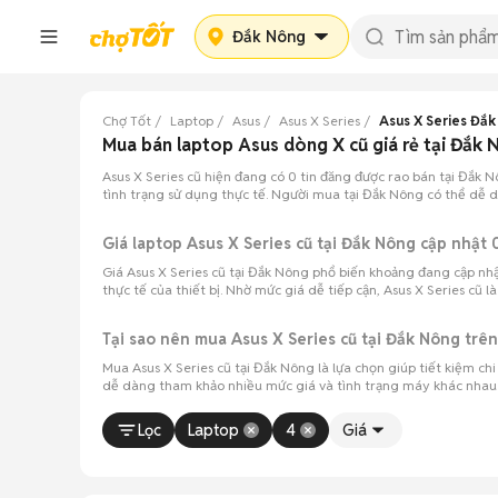
Đắk Nông
Chợ Tốt
Laptop
Asus
Asus X Series
Asus X Series Đắ
Mua bán laptop Asus dòng X cũ giá rẻ tại Đắk
Asus X Series cũ hiện đang có 0 tin đăng được rao bán tại Đắk 
tình trạng sử dụng thực tế. Người mua tại Đắk Nông có thể dễ d
Giá laptop Asus X Series cũ tại Đắk Nông cập nhậ
Giá Asus X Series cũ tại Đắk Nông phổ biến khoảng đang cập nhật
thực tế của thiết bị. Nhờ mức giá dễ tiếp cận, Asus X Series cũ 
Tại sao nên mua Asus X Series cũ tại Đắk Nông trên
Mua Asus X Series cũ tại Đắk Nông là lựa chọn giúp tiết kiệm c
dễ dàng tham khảo nhiều mức giá và tình trạng máy khác nhau 
Lọc
Laptop
4
Giá