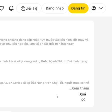
Đăng nhập
Đăng tin
Liên hệ
k Nông khoảng đang cập nhật, tùy thuộc vào cấu hình, đời máy và
ới nhu cầu học tập, làm việc hoặc giải trí hằng ngày.
hình, bộ vi xử lý, dung lượng RAM, bộ nhớ lưu trữ và tình trạng
ng Asus X Series cũ tại Đắk Nông trên Chợ Tốt, người mua có thể
...Xem thêm
Xoá
lọc