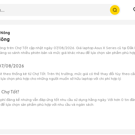
k Nông
 Nông
Nông trên Chợ Tốt cập nhật ngày 07/08/2026. Giá laptop Asus X Series cũ tại Đắ
àng so sánh nhiều phiên bản và mức giá khác nhau để lựa chọn sản phẩm phù hợp v
t 07/08/2026
 theo thống kê từ Chợ Tốt. Trên thị trường, mức giá có thể thay đổi tùy theo cấu 
là lựa chọn phù hợp cho những người muốn sở hữu laptop với chi phí hợp lý.
 Chợ Tốt?
hi phí đáng kể nhưng vẫn đáp ứng tốt nhu cầu sử dụng hằng ngày. Với hơn 0 tin đă
để lựa chọn sản phẩm phù hợp với nhu cầu và ngân sách.