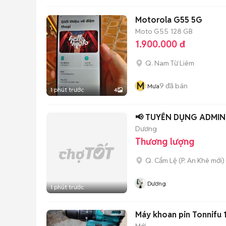
Motorola G55 5G
Moto G55
128 GB
1.900.000 đ
Q. Nam Từ Liêm
M
9
đã bán
Mưa
1 phút trước
4
📢 TUYỂN DỤNG ADMIN 
Dương
Thương lượng
Q. Cẩm Lệ
(
P. An Khê
mới)
Dương
1 phút trước
Máy khoan pin Tonnifu 1
Mới