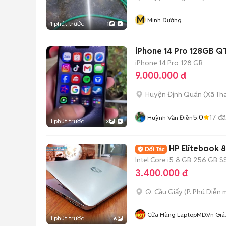
M
Minh Đường
1 phút trước
1
iPhone 14 Pro 128GB Q
iPhone 14 Pro
128 GB
9.000.000 đ
Huyện Định Quán
(
Xã Th
5.0
17
đã
Huỳnh Văn Điền
1 phút trước
3
HP Elitebook 8
Intel Core i5
8 GB
256 GB
S
3.400.000 đ
Q. Cầu Giấy
(
P. Phú Diễn
m
Cửa Hàng LaptopMD.vn Giá
1 phút trước
6
SV, Chất Lượng, Uy Tín.