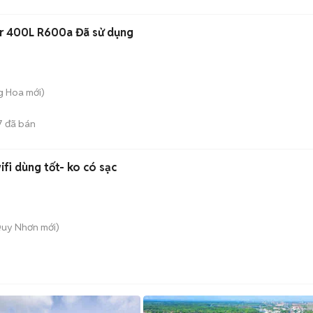
er 400L R600a Đã sử dụng
ng Hoa
mới)
7
đã bán
ifi dùng tốt- ko có sạc
Quy Nhơn
mới)