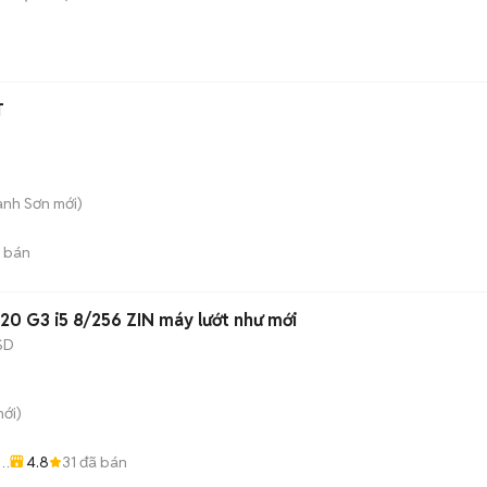
T
anh Sơn
mới)
 bán
20 G3 i5 8/256 ZIN máy lướt như mới
SD
ới)
4.8
31
đã bán