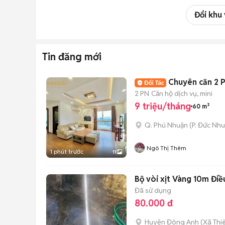
Đổi khu
Tin đăng mới
2 PN
Căn hộ dịch vụ, mini
9 triệu/tháng
60 m²
Q. Phú Nhuận
(
P. Đức Nh
Ngô Thị Thêm
1 phút trước
11
Bộ vòi xịt Vàng 10m Điều
Đã sử dụng
80.000 đ
Huyện Đông Anh
(
Xã Thi