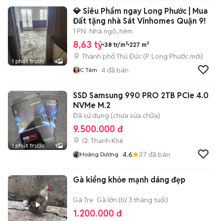
💎 Siêu Phẩm ngay Long Phước | Mua
Đất tặng nhà Sát Vinhomes Quận 9!
1 PN
Nhà ngõ, hẻm
8,63 tỷ
38 tr/m²
227 m²
Thành phố Thủ Đức
(
P. Long Phước
mới)
1 phút trước
4
4
đã bán
C Tâm
SSD Samsung 990 PRO 2TB PCIe 4.0
NVMe M.2
Đã sử dụng (chưa sửa chữa)
9.500.000 đ
Q. Thanh Khê
1 phút trước
1
4.6
37
đã bán
Hoàng Dương
Gà kiểng khỏe mạnh dáng đẹp
Gà Tre
Gà lớn (từ 3 tháng tuổi)
1.200.000 đ