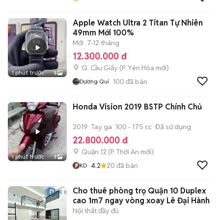
Apple Watch Ultra 2 Titan Tự Nhiên
49mm Mới 100%
Mới
7-12 tháng
12.300.000 đ
Q. Cầu Giấy
(
P. Yên Hòa
mới)
1 phút trước
5
100
đã bán
Dương Quí
Honda Vision 2019 BSTP Chính Chủ
2019
Tay ga
100 - 175 cc
Đã sử dụng
22.800.000 đ
Quận 12
(
P. Thới An
mới)
1 phút trước
7
4.2
20
đã bán
KD
Cho thuê phòng trọ Quận 10 Duplex
cao 1m7 ngay vòng xoay Lê Đại Hành
Nội thất đầy đủ