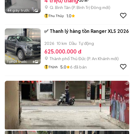
4 triệu/tháng
20 m²
Q. Bình Tân
(
P. Bình Trị Đông
mới)
44 giây trước
3
T
1.0
Thu Thủy
✅ Thanh lý hàng tồn Ranger XLS 2026
2026
10 km
Dầu
Tự động
625.000.000 đ
Thành phố Thủ Đức
(
P. An Khánh
mới)
1 phút trước
8
T
5.0
6
đã bán
Thịnh