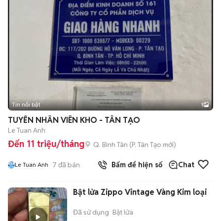
Tin nổi bật
1
TUYỂN NHÂN VIÊN KHO - TÂN TẠO
Le Tuan Anh
Đến 11 triệu/tháng
Q. Bình Tân
(
P. Tân Tạo
mới)
7
đã bán
Bấm để hiện số
Chat
Le Tuan Anh
Bật lửa Zippo Vintage Vàng Kim loại
Đã sử dụng
Bật lửa