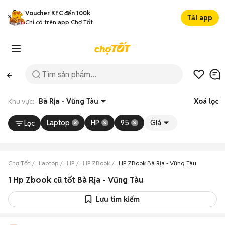
Voucher KFC đến 100k
Tải app
Chỉ có trên app Chợ Tốt
Khu vực:
Bà Rịa - Vũng Tàu
Xoá lọc
Laptop
HP
95
Giá
Lọc
Chợ Tốt
Laptop
HP
HP ZBook
HP ZBook Bà Rịa - Vũng Tàu
1 Hp Zbook cũ tốt Bà Rịa - Vũng Tàu
Lưu tìm kiếm