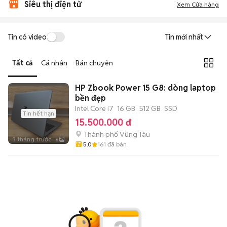
Siêu thị điện tử
Xem Cửa hàng
Tin có video
Tin mới nhất
Tất cả
Cá nhân
Bán chuyên
HP Zbook Power 15 G8: dòng laptop
bền đẹp
Intel Core i7
16 GB
512 GB
SSD
Tin hết hạn
15.500.000 đ
Thành phố Vũng Tàu
3 tháng trước
6
5.0
161
đã bán