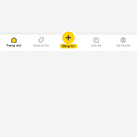
Trang chủ
Quản lý tin
Liên hệ
Tài khoản
Đăng tin
109.000 Bình chọn
Tải ứng dụng Chợ Tốt
Về Chợ Tốt
Quy chế sàn
Chính sách bảo mật
Giải quyết tranh chấp
CÔNG TY TNHH CHỢ TỐT - Người đại diện theo pháp luật:
Nguyễn Trọng Tấn; GPDKKD: 0312120782 do Sở KH & ĐT TP.HCM cấp ngày
11/01/2013;