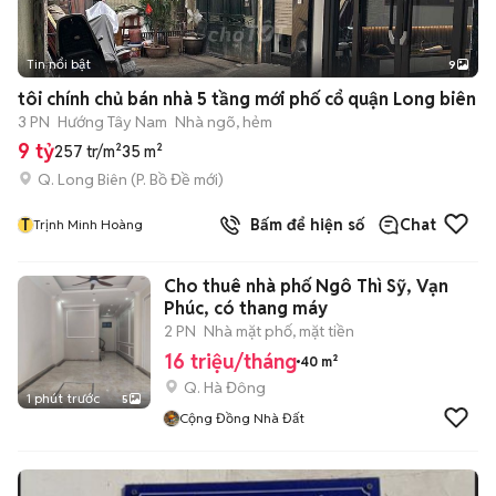
Tin nổi bật
9
+
2
tôi chính chủ bán nhà 5 tầng mới phố cổ quận Long biên
3 PN
Hướng Tây Nam
Nhà ngõ, hẻm
9 tỷ
257 tr/m²
35 m²
Q. Long Biên
(
P. Bồ Đề
mới)
T
Bấm để hiện số
Chat
Trịnh Minh Hoàng
Cho thuê nhà phố Ngô Thì Sỹ, Vạn
Phúc, có thang máy
2 PN
Nhà mặt phố, mặt tiền
16 triệu/tháng
40 m²
Q. Hà Đông
1 phút trước
5
Cộng Đồng Nhà Đất