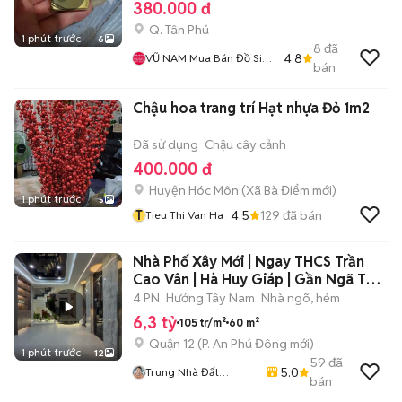
380.000 đ
Q. Tân Phú
1 phút trước
6
8
đã
4.8
VŨ NAM Mua Bán Đồ Siêu
bán
Tầm Cũ Mới Nhận Ký Gửi
Nhà Đất Mua Bán Cho
Chậu hoa trang trí Hạt nhựa Đỏ 1m2
Thuê Quận 11 Tân Bình Tân
Phú
Đã sử dụng
Chậu cây cảnh
400.000 đ
Huyện Hóc Môn
(
Xã Bà Điểm
mới)
1 phút trước
5
T
4.5
129
đã bán
Tieu Thi Van Ha
Nhà Phố Xây Mới | Ngay THCS Trần
Cao Vân | Hà Huy Giáp | Gần Ngã Tư
Ga
4 PN
Hướng Tây Nam
Nhà ngõ, hẻm
6,3 tỷ
105 tr/m²
60 m²
Quận 12
(
P. An Phú Đông
mới)
1 phút trước
12
59
đã
5.0
Trung Nhà Đất
bán
0901888734