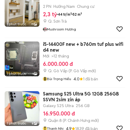
2 PN
Hướng Nam
Chung cư
2,3 tỷ
44 tr/m²
52 m²
Q. Sơn Trà
1 phút trước
11
Mushroom Hương
i5-14400F new + b760m tuf plus wifi
d4 new
Mới
>12 tháng
6.000.000 đ
Q. Gò Vấp
(
P. Gò Vấp
mới)
1 phút trước
1
B
4.0
1
đã bán
Bùi Trọng Hiếu
Samsung S25 Ultra 5G 12GB 256GB
SSVN 2sim zin áp
Galaxy S25 Ultra
256 GB
16.950.000 đ
Quận 8
(
P. Chánh Hưng
mới)
1 phút trước
6
T
4.9
1839
đã bán
Thanh Nhi