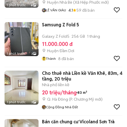
Huyện Nhà Bè
(
Xã Hiệp Phước
mới)
1 phút trước
6
4.1
59
đã bán
LÊ VĂN GIÀU
Samsung Z Fold 5
Galaxy Z Fold5
256 GB
1 tháng
11.000.000 đ
Huyện Đầm Dơi
1 phút trước
3
T
8
đã bán
Thành
Cho thuê nhà Liền kề Văn Khê, 83m, 4
tầng, 20 triệu
Nhà phố liền kề
20 triệu/tháng
83 m²
Q. Hà Đông
(
P. Chương Mỹ
mới)
1 phút trước
3
Cộng Đồng Nhà Đất
Bán căn chung cư Vicoland Sơn Trà