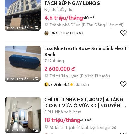
TÁCH BẾP NGAY LĐHQG
Nội thất đầy đủ
4,6 triệu/tháng
40 m²
Thành phố Dĩ An
(
P. Tân Đông Hiệp
mới)
8 phút trước
10
LONG CHDV LĐHQG
Loa Bluetooth Bose Soundlink Flex II
Xanh
7-12 tháng
2.600.000 đ
Thị xã Tân Uyên
(
P. Vĩnh Tân
mới)
8 phút trước
2
L
4.4
1
đã bán
La Đình
CHỈ 18TR NHÀ HXT, 40M2 | 4 TẦNG
,CÓ NT VỪA Ở VỪA KD | NGUYỄN XÍ,
BT.
3 PN
Nhà ngõ, hẻm
18 triệu/tháng
40 m²
Q. Bình Thạnh
(
P. Bình Lợi Trung
mới)
8 phút trước
8