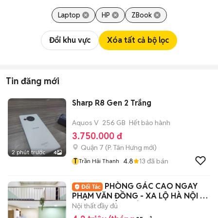
Laptop
HP
ZBook
Đổi khu vực
Xóa tất cả bộ lọc
Tin đăng mới
Sharp R8 Gen 2 Trắng
Aquos V
256 GB
Hết bảo hành
3.750.000 đ
Quận 7
(
P. Tân Hưng
mới)
2 phút trước
4
T
4.8
13
đã bán
Trần Hải Thanh
PHÒNG GÁC CAO NGAY
PHẠM VĂN ĐỒNG - XA LỘ HÀ NỘI -
ĐẠI HỌC KIẾN TRÚC
Nội thất đầy đủ