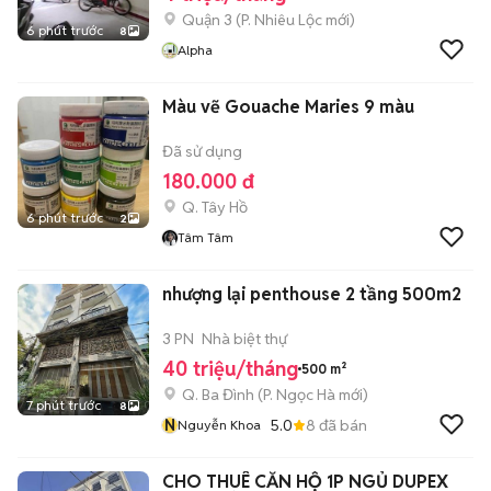
Quận 3
(
P. Nhiêu Lộc
mới)
6 phút trước
8
Alpha
Màu vẽ Gouache Maries 9 màu
Đã sử dụng
180.000 đ
Q. Tây Hồ
6 phút trước
2
Tâm Tâm
nhượng lại penthouse 2 tầng 500m2
3 PN
Nhà biệt thự
40 triệu/tháng
500 m²
Q. Ba Đình
(
P. Ngọc Hà
mới)
7 phút trước
8
N
5.0
8
đã bán
Nguyễn Khoa
CHO THUÊ CĂN HỘ 1P NGỦ DUPEX