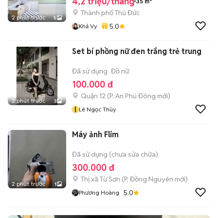
4,2 triệu/tháng
35 m²
Thành phố Thủ Đức
2 phút trước
5
5.0
Khả Vy
Set bí phồng nữ đen trắng trẻ trung
Đã sử dụng
Đồ nữ
100.000 đ
Quận 12
(
P. An Phú Đông
mới)
2 phút trước
3
l
Lê Ngọc Thùy
Máy ảnh Flim
Đã sử dụng (chưa sửa chữa)
300.000 đ
Thị xã Từ Sơn
(
P. Đồng Nguyên
mới)
2 phút trước
1
5.0
Phương Hoàng