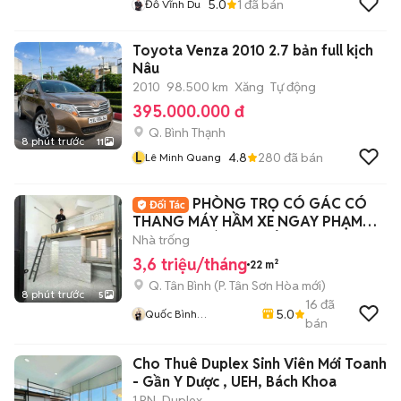
5.0
1
đã bán
Đỗ Vĩnh Du
Toyota Venza 2010 2.7 bản full kịch
Nâu
2010
98.500 km
Xăng
Tự động
395.000.000 đ
Q. Bình Thạnh
8 phút trước
11
L
4.8
280
đã bán
Lê Minh Quang
PHÒNG TRỌ CÓ GÁC CÓ
THANG MÁY HẦM XE NGAY PHẠM
VĂN HAI GIÁ SINH VIÊN
Nhà trống
3,6 triệu/tháng
22 m²
Q. Tân Bình
(
P. Tân Sơn Hòa
mới)
8 phút trước
5
16
đã
5.0
Quốc Bình
bán
Lovanhome
Cho Thuê Duplex Sinh Viên Mới Toanh
- Gần Y Dược , UEH, Bách Khoa
1 PN
Duplex