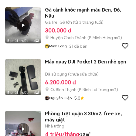
Gà cảnh khỏe mạnh màu Đen, Đỏ,
Nâu
Gà Tre
Gà lớn (từ 3 tháng tuổi)
300.000 đ
Huyện Chơn Thành
(
P. Minh Hưng
mới)
5 phút trước
1
m
21
đã bán
Minh Long
Máy quay DJI Pocket 2 Đen nhỏ gọn
Đã sử dụng (chưa sửa chữa)
6.200.000 đ
Q. Bình Thạnh
(
P. Bình Lợi Trung
mới)
5 phút trước
1
5.0
Nguyễn Hiệp
Phòng Trệt quận 3 30m2, free xe,
máy giặt
Nhà trống
4 triệu/tháng
30 m²