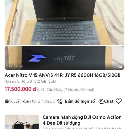
Tin nổi bật
4
Acer Nitro V 15 ANV15 41 R1JY R5 6600H 16GB/512GB
Ryzen 5
16 GB
512 GB
SSD
17.500.000 đ
Q. Cầu Giấy
(
P. Nghĩa Đô
mới)
1
đã bán
Bấm để hiện số
Chat
Nguyễn Xuân Tùng
Camera hành động DJI Osmo Action
4 Đen Đã sử dụng