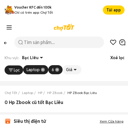
Voucher KFC đến 100k
Tải app
Chỉ có trên app Chợ Tốt
Khu vực:
Bạc Liêu
Xoá lọc
Laptop
6
Giá
Lọc
Chợ Tốt
Laptop
HP
HP ZBook
HP ZBook Bạc Liêu
0 Hp Zbook cũ tốt Bạc Liêu
Siêu thị điện tử
Xem Cửa hàng