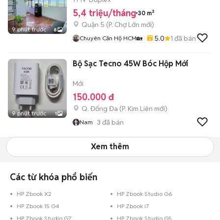
5,4 triệu/tháng
30 m²
Quận 5
(
P. Chợ Lớn
mới)
9 phút trước
8
5.0
1
đã bán
Chuyên Căn Hộ HCM🏡
Bộ Sạc Tecno 45W Bóc Hộp Mới
Mới
150.000 đ
Q. Đống Đa
(
P. Kim Liên
mới)
9 phút trước
1
3
đã bán
Nam
Xem thêm
Các từ khóa phổ biến
HP Zbook X2
HP Zbook Studio G6
HP Zbook 15 G4
HP Zbook i7
HP Zbook Studio G7
HP Zbook Studio G5