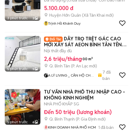
Đã sử dụng (chưa sửa chữa)
Còn bảo hành
5.100.000 đ
Huyện Hớn Quản
(
Xã Tân Khai
mới)
3 phút trước
2
T
Trịnh Hồ Khánh Duy
DÃY TRỌ TRỆT GÁC CAO
MỚI XÂY SÁT AEON BÌNH TÂN TÊN
LỬA MỚI TỈNH LỘ 10
Nội thất đầy đủ
2,6 triệu/tháng
30 m²
Q. Bình Tân
(
P. An Lạc
mới)
5 phút trước
5
7
đã
A LÝ LIVING _ CĂN HỘ CHO
bán
THUÊ TP.HCM - PHÒNG TRỌ
- MBKD - KIOT - CHDV -
TƯ VẤN NHÀ PHỐ THU NHẬP CAO -
CHUNG CƯ - NHÀ Ở
KHÔNG KINH NGHIỆM
NHÀ PHỐ KHẮP SG
Đến 50 triệu (lương khoán)
Q. Bình Thạnh
(
P. Gia Định
mới)
5 phút trước
6
1
đã bán
KINH DOANH NHÀ PHỐ HCM