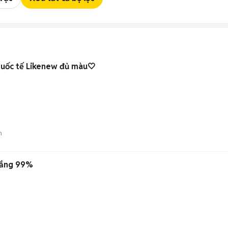
uốc tế Likenew đủ màu🤍
n
rắng 99%