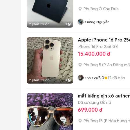
Phường Ô Chợ Dừa
Cường Nguyễn
2 phút trước
5
Apple iPhone 16 Pro 2
iPhone 16 Pro
256 GB
15.400.000 đ
Phường 5
(
P. An Đông
mới
5.0
12
đã bán
Thỏ Con
2 phút trước
6
mắt kiếng xịn xò authe
Đã sử dụng
Đồ nữ
699.000 đ
Phường 15
(
P. Hòa Hưng
m