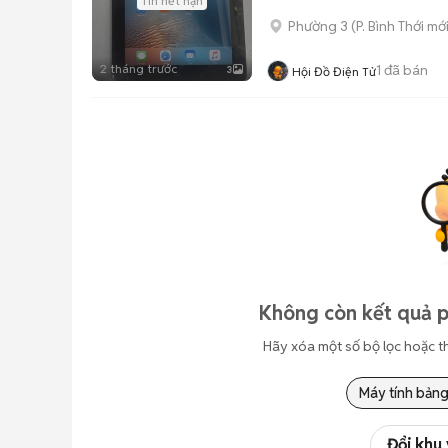
Tin hết hạn
Phường 3
(
P. Bình Thới
mới
2 tháng trước
1
đã bán
3
Hội Đồ Điện Tử
Không còn kết quả p
Hãy xóa một số bộ lọc hoặc t
Máy tính bản
Đổi khu