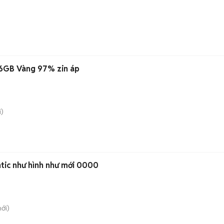
56GB Vàng 97% zin áp
)
ntic như hình như mới 0000
ới)