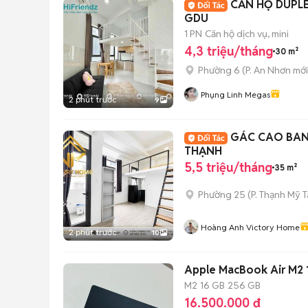
CĂN HỘ DUPLE
GDU
1 PN
Căn hộ dịch vụ, mini
4,3 triệu/tháng
30 m²
Phường 6
(
P. An Nhơn
mới
Phụng Linh Megas
2 phút trước
9
GÁC CAO BAN 
THẠNH
5,5 triệu/tháng
35 m²
Phường 25
(
P. Thạnh Mỹ 
Hoàng Anh Victory Home
2 phút trước
10
M2
16 GB
256 GB
16.500.000 đ