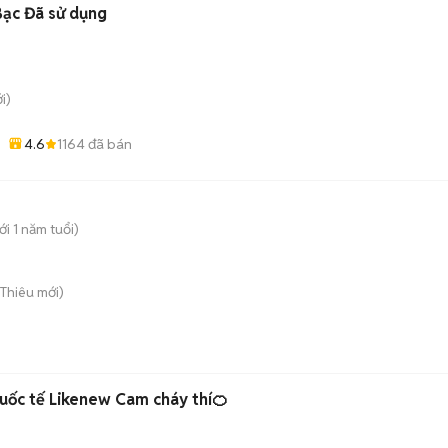
Bạc Đã sử dụng
i)
4.6
1164
đã bán
i 1 năm tuổi)
i Thiêu
mới)
ốc tế Likenew Cam cháy thí🍊