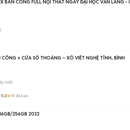
X BAN CÔNG FULL NỘI THẤT NGAY ĐẠI HỌC VĂN LANG - I
)
CÔNG + CỬA SỔ THOÁNG – XÔ VIẾT NGHỆ TĨNH, BÌNH
Tây
mới)
5.0
19
đã bán
Apple MacBook Air M2 16GB/256GB 2022