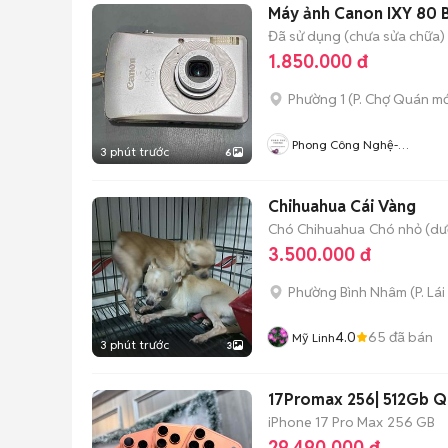
Máy ảnh Canon IXY 80 
Đã sử dụng (chưa sửa chữa)
1.850.000 đ
Phường 1
(
P. Chợ Quán
mớ
Phong Công Nghệ-
3 phút trước
6
TienTranMobile
Chihuahua Cái Vàng
Chó Chihuahua
Chó nhỏ (dướ
3.500.000 đ
Phường Bình Nhâm
(
P. Lá
4.0
65
đã bán
Mỹ Linh
3 phút trước
3
17Promax 256| 512Gb Qu
iPhone 17 Pro Max
256 GB
29.490.000 đ