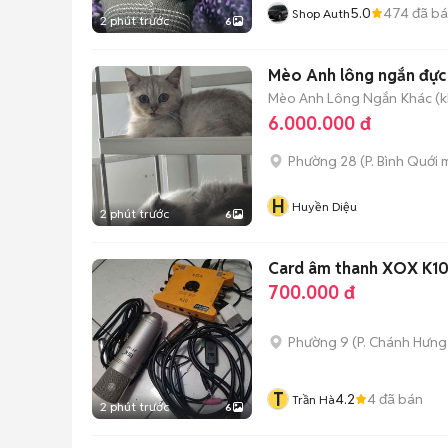
5.0
474
đã b
Shop Auth
2 phút trước
6
Mèo Anh lông ngắn đực 
Mèo Anh Lông Ngắn
Khác (k
6.000.000 đ
Phường 28
(
P. Bình Quới
m
H
Huyền Diệu
2 phút trước
6
Card âm thanh XOX K10
700.000 đ
Phường 9
(
P. Chánh Hưng
T
4.2
4
đã bán
Trần Hà
2 phút trước
6