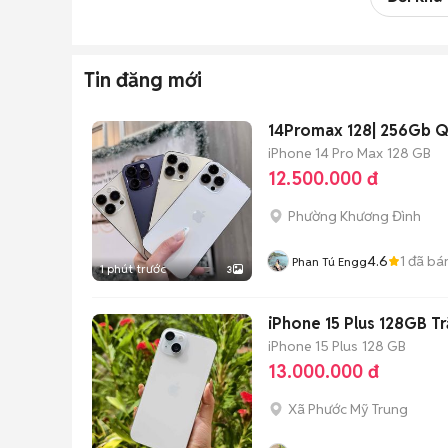
Tin đăng mới
14Promax 128| 256Gb Q
iPhone 14 Pro Max
128 GB
12.500.000 đ
Phường Khương Đình
4.6
1
đã bá
Phan Tú Engg
1 phút trước
3
iPhone 15 Plus 128GB T
iPhone 15 Plus
128 GB
13.000.000 đ
Xã Phước Mỹ Trung