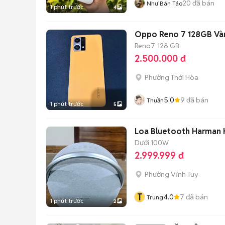
20
đã bán
Như Bán Táo
1 phút trước
4
Oppo Reno 7 128GB Và
Reno7
128 GB
2.500.000 đ
Phường Thới Hòa
5.0
9
đã bán
Thuần
1 phút trước
5
Loa Bluetooth Harman
Dưới 100W
2.999.999 đ
Phường Vĩnh Tuy
T
4.0
7
đã bán
Trung
1 phút trước
2