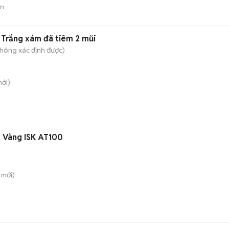
án
Trắng xám đã tiêm 2 mũi
hông xác định được)
ới)
 Vàng ISK AT100
mới)