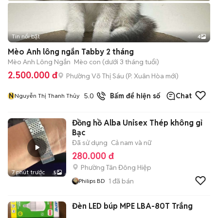
Tin nổi bật
4
Mèo Anh lông ngắn Tabby 2 tháng
Mèo Anh Lông Ngắn
Mèo con (dưới 3 tháng tuổi)
2.500.000 đ
Phường Võ Thị Sáu
(
P. Xuân Hòa
mới)
N
5.0
19
đã bán
Bấm để hiện số
Chat
Nguyễn Thị Thanh Thủy
Đồng hồ Alba Unisex Thép không gỉ
Bạc
Đã sử dụng
Cả nam và nữ
280.000 đ
Phường Tân Đông Hiệp
7 phút trước
5
1
đã bán
Philips BD
Đèn LED búp MPE LBA-80T Trắng