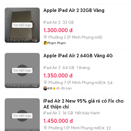
Apple iPad Air 2 32GB Vàng
iPad Air 2
32 GB
Tin hết hạn
1.300.000 đ
Phường 2
(
P. Minh Phụng
mới)
3 tháng trước
2
P
Phạm Phạm
Apple iPad Air 2 64GB Vàng 4G
iPad Air 2
64 GB
1 tháng
Tin hết hạn
1.350.000 đ
Phường 7
(
P. Minh Phụng
mới)
54
3 tháng trước
5
4.8
45
đã bán
iPad Air 2 New 95% giá rẻ có Fix cho
AE thiện chí
iPad Air 2
16 GB
Hết bảo hành
Tin hết hạn
1.450.000 đ
Phường 1
(
P. Minh Phụng
mới)
22
3 tháng trước
5