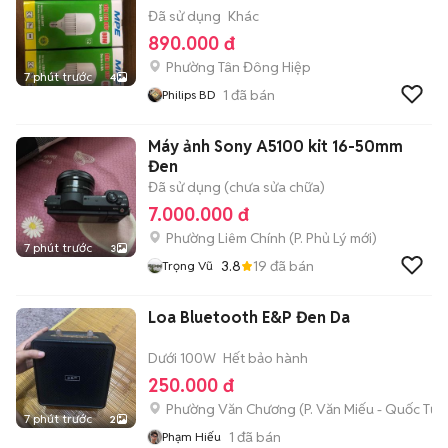
Đã sử dụng
Khác
890.000 đ
Phường Tân Đông Hiệp
7 phút trước
4
1
đã bán
Philips BD
Máy ảnh Sony A5100 kit 16-50mm
Đen
Đã sử dụng (chưa sửa chữa)
7.000.000 đ
Phường Liêm Chính
(
P. Phủ Lý
mới)
7 phút trước
3
3.8
19
đã bán
Trọng Vũ
Loa Bluetooth E&P Đen Da
Dưới 100W
Hết bảo hành
250.000 đ
Phường Văn Chương
(
P. Văn Miếu - Quốc Tử 
7 phút trước
2
1
đã bán
Phạm Hiếu