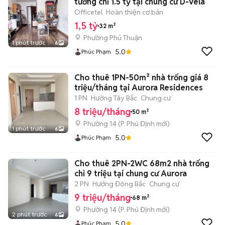
tường chỉ 1.5 tỷ tại chung cư D-Vela
Officetel
Hoàn thiện cơ bản
1,5 tỷ
32 m²
Phường Phú Thuận
1 phút trước
6
5.0
Phúc Phạm
Cho thuê 1PN-50m² nhà trống giá 8
triệu/tháng tại Aurora Residences
1 PN
Hướng Tây Bắc
Chung cư
8 triệu/tháng
50 m²
Phường 14
(
P. Phú Định
mới)
1 phút trước
6
5.0
Phúc Phạm
Cho thuê 2PN-2WC 68m2 nhà trống
chỉ 9 triệu tại chung cư Aurora
2 PN
Hướng Đông Bắc
Chung cư
9 triệu/tháng
68 m²
Phường 14
(
P. Phú Định
mới)
2 phút trước
6
5.0
Phúc Phạm