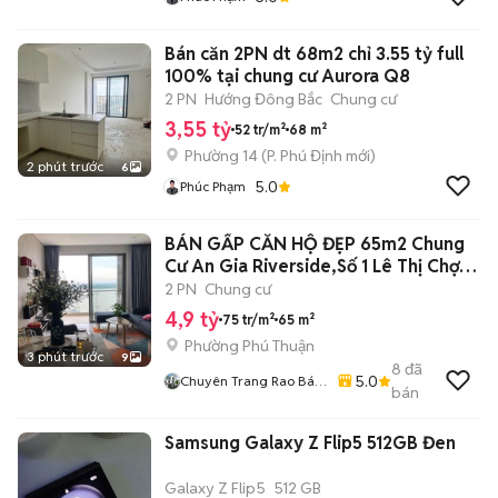
Bán căn 2PN dt 68m2 chỉ 3.55 tỷ full
100% tại chung cư Aurora Q8
2 PN
Hướng Đông Bắc
Chung cư
3,55 tỷ
52 tr/m²
68 m²
Phường 14
(
P. Phú Định
mới)
2 phút trước
6
5.0
Phúc Phạm
BÁN GẤP CĂN HỘ ĐẸP 65m2 Chung
Cư An Gia Riverside,Số 1 Lê Thị Chợ,
Q.7
2 PN
Chung cư
4,9 tỷ
75 tr/m²
65 m²
Phường Phú Thuận
3 phút trước
9
8
đã
5.0
Chuyên Trang Rao Bán
bán
Bất Động Sản Toàn
Quốc
Samsung Galaxy Z Flip5 512GB Đen
Galaxy Z Flip5
512 GB