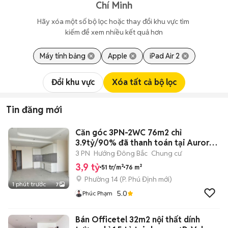
Chí Minh
Hãy xóa một số bộ lọc hoặc thay đổi khu vực tìm 
kiếm để xem nhiều kết quả hơn
Máy tính bảng
Apple
iPad Air 2
Đổi khu vực
Xóa tất cả bộ lọc
Tin đăng mới
Căn góc 3PN-2WC 76m2 chỉ
3.9tỷ/90% đã thanh toán tại Aurora
Residences
3 PN
Hướng Đông Bắc
Chung cư
3,9 tỷ
51 tr/m²
76 m²
Phường 14
(
P. Phú Định
mới)
1 phút trước
7
5.0
Phúc Phạm
Bán Officetel 32m2 nội thất dính