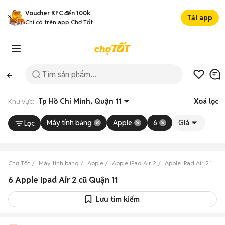
Voucher KFC đến 100k
Tải app
Chỉ có trên app Chợ Tốt
Khu vực:
Tp Hồ Chí Minh, Quận 11
Xoá lọc
Máy tính bảng
Apple
6
Giá
Lọc
Chợ Tốt
Máy tính bảng
Apple
Apple iPad Air 2
Apple iPad Air 2 Tp H
6 Apple Ipad Air 2 cũ Quận 11
Lưu tìm kiếm