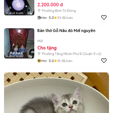
2.200.000 đ
Phường Bình Trị Đông
3 phút trước
6
5.0
33
đã bán
Hào
Bàn thờ Gỗ Nâu đỏ Mới nguyên
Mới
Cho tặng
Phường Tăng Nhơn Phú B (Quận 9 cũ)
4 phút trước
1
H
5.0
18
đã bán
Heo