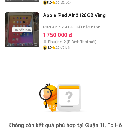
B
5.0
20
đã bán
Apple iPad Air 2 128GB Vàng
iPad Air 2
64 GB
Hết bảo hành
Tin hết hạn
1.750.000 đ
Phường 9
(
P. Bình Thới
mới)
3 tháng trước
6
p
4.9
22
đã bán
Không còn kết quả phù hợp tại Quận 11, Tp Hồ