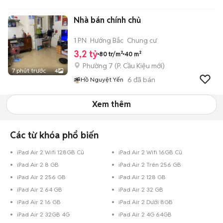
Nhà bán chính chủ
1 PN
Hướng Bắc
Chung cư
3,2 tỷ
80 tr/m²
40 m²
Phường 7
(
P. Cầu Kiệu
mới)
7 phút trước
4
6
đã bán
Hồ Nguyệt Yến
Xem thêm
Các từ khóa phổ biến
iPad Air 2 Wifi 128GB Cũ
iPad Air 2 Wifi 16GB Cũ
iPad Air 2 8 GB
iPad Air 2 Trên 256 GB
iPad Air 2 256 GB
iPad Air 2 128 GB
iPad Air 2 64 GB
iPad Air 2 32 GB
iPad Air 2 16 GB
iPad Air 2 Dưới 8GB
iPad Air 2 32GB 4G
iPad Air 2 4G 64GB