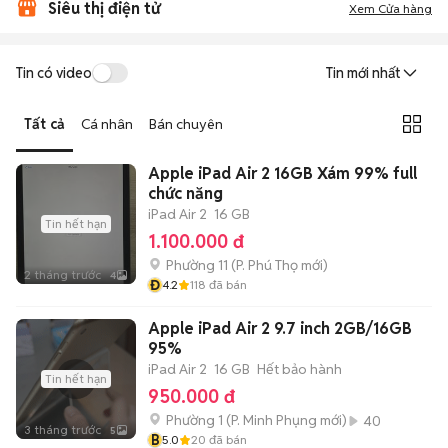
Siêu thị điện tử
Xem Cửa hàng
Tin có video
Tin mới nhất
Tất cả
Cá nhân
Bán chuyên
Apple iPad Air 2 16GB Xám 99% full
chức năng
iPad Air 2
16 GB
Tin hết hạn
1.100.000 đ
Phường 11
(
P. Phú Thọ
mới)
2 tháng trước
4
Đ
4.2
118
đã bán
Apple iPad Air 2 9.7 inch 2GB/16GB
95%
iPad Air 2
16 GB
Hết bảo hành
Tin hết hạn
950.000 đ
Phường 1
(
P. Minh Phụng
mới)
40
3 tháng trước
5
B
5.0
20
đã bán