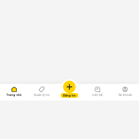
Trang chủ
Quản lý tin
Liên hệ
Tài khoản
Đăng tin
109.000 Bình chọn
Tải ứng dụng Chợ Tốt