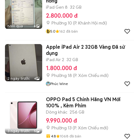
hồng
iPad Gen 8
32 GB
2.800.000 đ
Phường 10
(
P. Khánh Hội
mới)
hôm qua
6
b
5.0
162
đã bán
Apple iPad Air 2 32GB Vàng Đã sử
dụng
iPad Air 2
32 GB
1.800.000 đ
Phường 18
(
P. Xóm Chiếu
mới)
2 ngày trước
4
Phúc Wine
OPPO Pad 5 Chính Hãng VN Mới
100% , Kèm Phím
Dòng khác
256 GB
9.990.000 đ
Phường 13
(
P. Xóm Chiếu
mới)
3 ngày trước
5
4.8
1068
đã bán