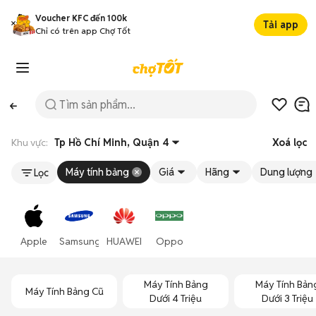
Voucher KFC đến 100k
Tải app
Chỉ có trên app Chợ Tốt
Khu vực:
Tp Hồ Chí Minh, Quận 4
Xoá lọc
Máy tính bảng
Giá
Hãng
Dung lượng
Lọc
Apple
Samsung
HUAWEI
Oppo
Máy Tính Bảng
Máy Tính Bản
Máy Tính Bảng Cũ
Dưới 4 Triệu
Dưới 3 Triệu