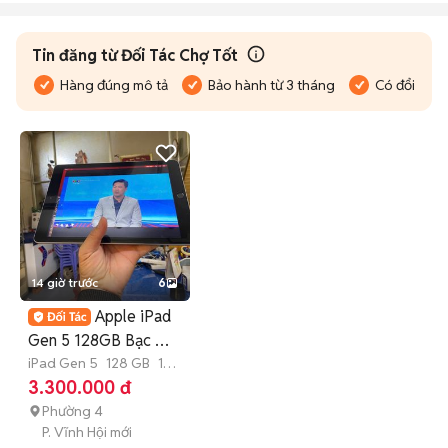
Tin đăng từ Đối Tác Chợ Tốt
Hàng đúng mô tả
Bảo hành từ 3 tháng
Có đổi trả
14 giờ trước
6
Apple iPad
Gen 5 128GB Bạc Wi-
Fi 9.7 inch 97-98%
iPad Gen 5
128 GB
1
tháng
3.300.000 đ
Phường 4
P. Vĩnh Hội mới