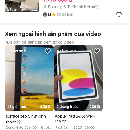
Phường 8
(
P. Khánh Hội
mới)
2 tuần trước
3
4.8
190
đã bán
Xem ngoại hình sản phẩm qua video
Mua bán dễ dàng khi xem tin có video
12
lượt xem
43
lượt xem
14 giờ trước
6
1
2 tháng trước
2
1
surface pro 5,nứt kính
Apple iPad (A16) Wi-Fi
thanh lý
128GB
Dòng khác 256 GB Hết bảo
iPad Gen 11 2025 128 GB