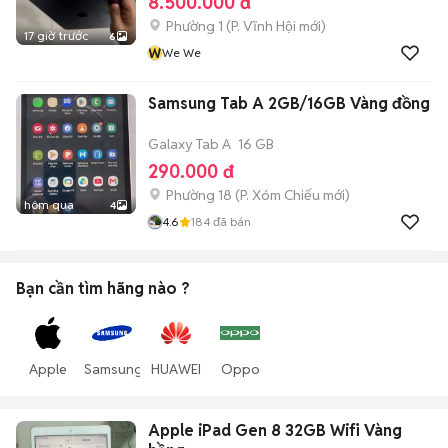
8.500.000 đ
Phường 1
(
P. Vĩnh Hội
mới)
17 giờ trước
6
W
We We
Samsung Tab A 2GB/16GB Vàng đồng
Galaxy Tab A
16 GB
290.000 đ
Phường 18
(
P. Xóm Chiếu
mới)
hôm qua
4
4.6
184
đã bán
Bạn cần tìm
hãng
nào ?
Apple
Samsung
HUAWEI
Oppo
Apple iPad Gen 8 32GB Wifi Vàng