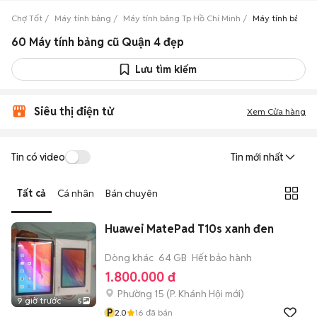
Chợ Tốt
Máy tính bảng
Máy tính bảng Tp Hồ Chí Minh
Máy tính bảng 
60 Máy tính bảng cũ Quận 4 đẹp
Lưu tìm kiếm
Siêu thị điện tử
Xem Cửa hàng
Tin có video
Tin mới nhất
Tất cả
Cá nhân
Bán chuyên
Huawei MatePad T10s xanh đen
Dòng khác
64 GB
Hết bảo hành
1.800.000 đ
Phường 15
(
P. Khánh Hội
mới)
9 giờ trước
5
P
2.0
16
đã bán