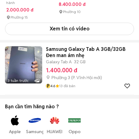
hành
8.400.000 đ
2.000.000 đ
Phường 10
Phường 15
Xem tin có video
Samsung Galaxy Tab A 3GB/32GB
Đen man ám nhẹ
Galaxy Tab A
32 GB
1.400.000 đ
Phường 3
(
P. Vĩnh Hội
mới)
3 tuần trước
4
P
4.6
13
đã bán
Bạn cần tìm
hãng
nào ?
Apple
Samsung
HUAWEI
Oppo