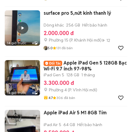
surface pro 5,nứt kính thanh lý
Dòng khác
256 GB
Hết bảo hành
2.000.000 đ
Phường 15
(
P. Khánh Hội
mới)
12
14 giờ trước
6
5.0
131
đã bán
Apple iPad Gen 5 128GB Bạc
Wi-Fi 9.7 inch 97-98%
iPad Gen 5
128 GB
1 tháng
3.300.000 đ
Phường 4
(
P. Vĩnh Hội
mới)
14 giờ trước
6
4.7
306
đã bán
Apple iPad Air 5 M1 8GB Tím
iPad Air 5
64 GB
Hết bảo hành