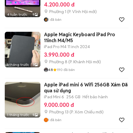
4.200.000 đ
Phường 1
(
P. Vĩnh Hội
mới)
4 tuần trước
5
1
đã bán
Apple Magic Keyboard iPad Pro
11inch M4/M5
iPad Pro M4 11 inch 2024
3.990.000 đ
Phường 8
(
P. Khánh Hội
mới)
1 tháng trước
3
4.8
190
đã bán
Apple iPad mini 6 Wifi 256GB Xám Đã
qua sử dụng
iPad Mini 6
256 GB
Hết bảo hành
9.000.000 đ
Phường 13
(
P. Xóm Chiếu
mới)
1 tháng trước
5
1
đã bán