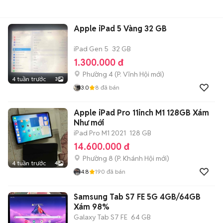
Apple iPad 5 Vàng 32 GB
iPad Gen 5
32 GB
1.300.000 đ
Phường 4
(
P. Vĩnh Hội
mới)
4 tuần trước
3
3.0
8
đã bán
Apple iPad Pro 11inch M1 128GB Xám
Như mới
iPad Pro M1 2021
128 GB
14.600.000 đ
Phường 8
(
P. Khánh Hội
mới)
4 tuần trước
4
4.8
190
đã bán
Samsung Tab S7 FE 5G 4GB/64GB
Xám 98%
Galaxy Tab S7 FE
64 GB