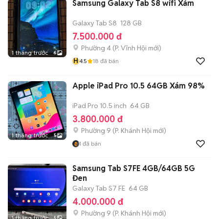
Samsung Galaxy Tab S8 wifi Xám
Galaxy Tab S8
128 GB
7.500.000 đ
Phường 4
(
P. Vĩnh Hội
mới)
1 tháng trước
6
H
4.5
18
đã bán
Apple iPad Pro 10.5 64GB Xám 98%
iPad Pro 10.5 inch
64 GB
3.800.000 đ
Phường 9
(
P. Khánh Hội
mới)
1 tháng trước
5
1
đã bán
Samsung Tab S7FE 4GB/64GB 5G
Đen
Galaxy Tab S7 FE
64 GB
4.000.000 đ
Phường 9
(
P. Khánh Hội
mới)
1 tháng trước
5