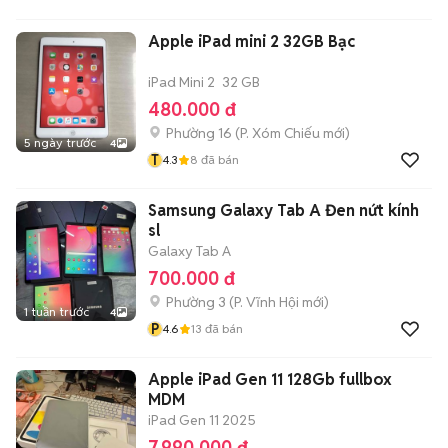
Apple iPad mini 2 32GB Bạc
iPad Mini 2
32 GB
480.000 đ
Phường 16
(
P. Xóm Chiếu
mới)
5 ngày trước
4
T
4.3
8
đã bán
Samsung Galaxy Tab A Đen nứt kính
sl
Galaxy Tab A
700.000 đ
Phường 3
(
P. Vĩnh Hội
mới)
1 tuần trước
4
P
4.6
13
đã bán
Apple iPad Gen 11 128Gb fullbox
MDM
iPad Gen 11 2025
7.990.000 đ