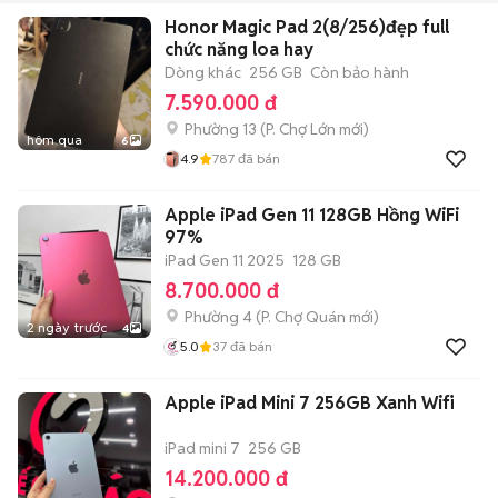
Honor Magic Pad 2(8/256)đẹp full
chức năng loa hay
Dòng khác
256 GB
Còn bảo hành
7.590.000 đ
Phường 13
(
P. Chợ Lớn
mới)
hôm qua
6
4.9
787
đã bán
Apple iPad Gen 11 128GB Hồng WiFi
97%
iPad Gen 11 2025
128 GB
8.700.000 đ
Phường 4
(
P. Chợ Quán
mới)
2 ngày trước
4
5.0
37
đã bán
Apple iPad Mini 7 256GB Xanh Wifi
iPad mini 7
256 GB
14.200.000 đ