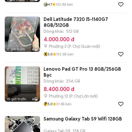
4.7
132
đã bán
Dell Latitude 7320 i5-1140G7
8GB/512GB
Dòng khác
512 GB
4.000.000 đ
Phường 2
(
P. Chợ Quán
mới)
11 giờ trước
6
K
5.0
152
đã bán
Lenovo Pad GT Pro 13 8GB/256GB
Bạc
Dòng khác
256 GB
8.400.000 đ
Phường 12
(
P. Chợ Lớn
mới)
15 giờ trước
6
P
5.0
21
đã bán
Samsung Galaxy Tab S9 Wifi 128GB
Galaxy Tab S9
128 GB