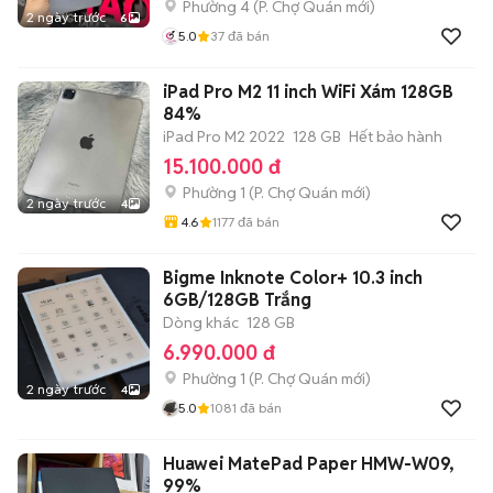
Phường 4
(
P. Chợ Quán
mới)
2 ngày trước
6
5.0
37
đã bán
iPad Pro M2 11 inch WiFi Xám 128GB
84%
iPad Pro M2 2022
128 GB
Hết bảo hành
15.100.000 đ
Phường 1
(
P. Chợ Quán
mới)
2 ngày trước
4
4.6
1177
đã bán
Bigme Inknote Color+ 10.3 inch
6GB/128GB Trắng
Dòng khác
128 GB
6.990.000 đ
Phường 1
(
P. Chợ Quán
mới)
2 ngày trước
4
5.0
1081
đã bán
Huawei MatePad Paper HMW-W09,
99%