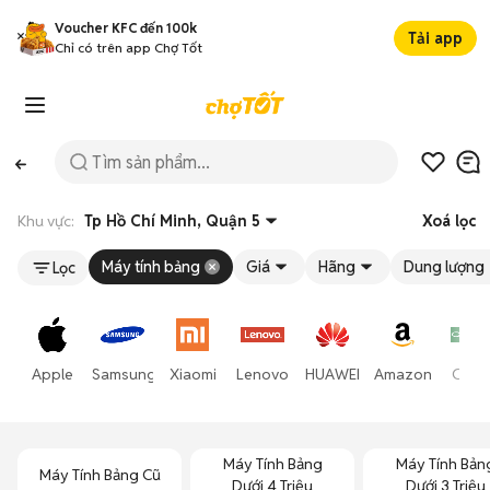
Voucher KFC đến 100k
Tải app
Chỉ có trên app Chợ Tốt
Khu vực:
Tp Hồ Chí Minh, Quận 5
Xoá lọc
Máy tính bảng
Giá
Hãng
Dung lượng
Lọc
Apple
Samsung
Xiaomi
Lenovo
HUAWEI
Amazon
Opp
Máy Tính Bảng
Máy Tính Bản
Máy Tính Bảng Cũ
Dưới 4 Triệu
Dưới 3 Triệu