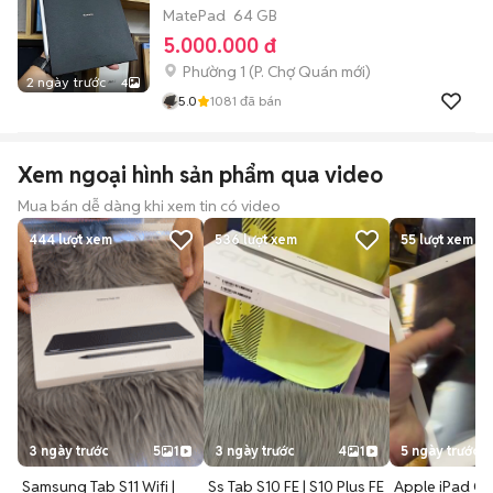
MatePad
64 GB
5.000.000 đ
Phường 1
(
P. Chợ Quán
mới)
2 ngày trước
4
5.0
1081
đã bán
Xem ngoại hình sản phẩm qua video
Mua bán dễ dàng khi xem tin có video
444
lượt xem
536
lượt xem
55
lượt xem
3 ngày trước
5
1
3 ngày trước
4
1
5 ngày trước
Samsung Tab S11 Wifi |
Ss Tab S10 FE | S10 Plus FE
Apple iPad G