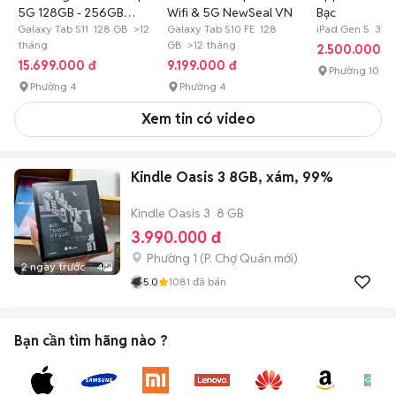
5G 128GB - 256GB
Wifi & 5G NewSeal VN
Bạc
NewSeal VN
Galaxy Tab S11 128 GB >12
Galaxy Tab S10 FE 128
iPad Gen 5 32 
tháng
GB >12 tháng
2.500.000 đ
15.699.000 đ
9.199.000 đ
Phường 10
Phường 4
Phường 4
Xem tin có video
Kindle Oasis 3 8GB, xám, 99%
Kindle Oasis 3
8 GB
3.990.000 đ
Phường 1
(
P. Chợ Quán
mới)
2 ngày trước
4
5.0
1081
đã bán
Bạn cần tìm
hãng
nào ?