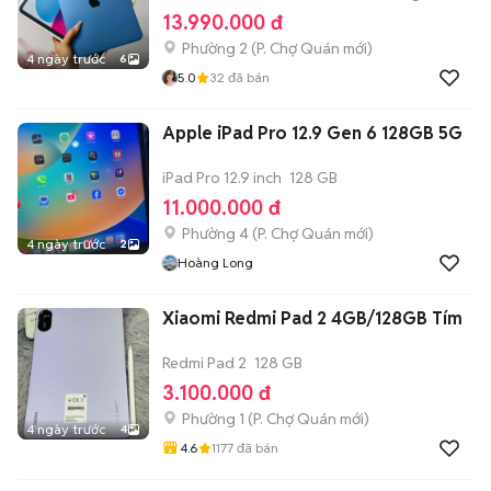
13.990.000 đ
Phường 2
(
P. Chợ Quán
mới)
4 ngày trước
6
5.0
32
đã bán
Apple iPad Pro 12.9 Gen 6 128GB 5G
iPad Pro 12.9 inch
128 GB
11.000.000 đ
Phường 4
(
P. Chợ Quán
mới)
4 ngày trước
2
Hoàng Long
Xiaomi Redmi Pad 2 4GB/128GB Tím
Redmi Pad 2
128 GB
3.100.000 đ
Phường 1
(
P. Chợ Quán
mới)
4 ngày trước
4
4.6
1177
đã bán