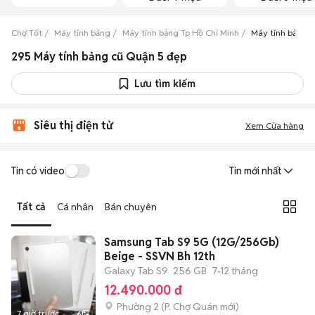
Chợ Tốt
Máy tính bảng
Máy tính bảng Tp Hồ Chí Minh
Máy tính bảng 
295 Máy tính bảng cũ Quận 5 đẹp
Lưu tìm kiếm
Siêu thị điện tử
Xem Cửa hàng
Tin có video
Tin mới nhất
Tất cả
Cá nhân
Bán chuyên
Samsung Tab S9 5G (12G/256Gb)
Beige - SSVN Bh 12th
Galaxy Tab S9
256 GB
7-12 tháng
12.490.000 đ
Phường 2
(
P. Chợ Quán
mới)
7 giờ trước
6