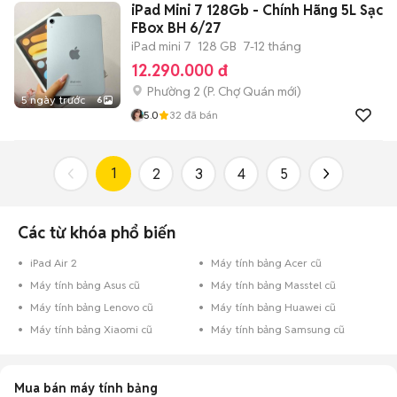
iPad Mini 7 128Gb - Chính Hãng 5L Sạc
FBox BH 6/27
iPad mini 7
128 GB
7-12 tháng
12.290.000 đ
Phường 2
(
P. Chợ Quán
mới)
5 ngày trước
6
5.0
32
đã bán
1
2
3
4
5
Các từ khóa phổ biến
iPad Air 2
Máy tính bảng Acer cũ
Máy tính bảng Asus cũ
Máy tính bảng Masstel cũ
Máy tính bảng Lenovo cũ
Máy tính bảng Huawei cũ
Máy tính bảng Xiaomi cũ
Máy tính bảng Samsung cũ
Mua bán máy tính bảng