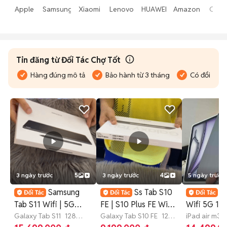
Apple
Samsung
Xiaomi
Lenovo
HUAWEI
Amazon
Opp
Tin đăng từ Đối Tác Chợ Tốt
Hàng đúng mô tả
Bảo hành từ 3 tháng
Có đổi trả
3 ngày trước
5
3 ngày trước
4
5 ngày trước
Samsung
Ss Tab S10
i
Tab S11 Wifi | 5G
FE | S10 Plus FE Wifi
Wifi 5G 11
128GB - 256GB
Galaxy Tab S11
128
& 5G NewSeal VN
Galaxy Tab S10 FE
128
FullboxNgu
iPad air m3 1
GB
>12 tháng
GB
>12 tháng
2025
128 G