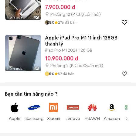
7.900.000 đ
Phường 12
(
P. Chợ Lớn
mới)
hôm qua
4
5.0
276
đã bán
Apple iPad Pro M1 11 inch 128GB
thanh lý
iPad Pro M1 2021
128 GB
10.900.000 đ
Phường 2
(
P. Chợ Quán
mới)
hôm qua
4
l
5.0
57
đã bán
Bạn cần tìm
hãng
nào ?
Apple
Samsung
Xiaomi
Lenovo
HUAWEI
Amazon
Opp