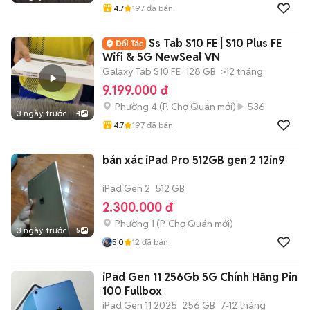
4.7
197
đã bán
Ss Tab S10 FE | S10 Plus FE
Wifi & 5G NewSeal VN
Galaxy Tab S10 FE
128 GB
>12 tháng
9.199.000 đ
Phường 4
(
P. Chợ Quán
mới)
536
3 ngày trước
4
4.7
197
đã bán
bán xác iPad Pro 512GB gen 2 12in9
iPad Gen 2
512 GB
2.300.000 đ
Phường 1
(
P. Chợ Quán
mới)
3 ngày trước
5
5.0
12
đã bán
iPad Gen 11 256Gb 5G Chính Hãng Pin
100 Fullbox
iPad Gen 11 2025
256 GB
7-12 tháng