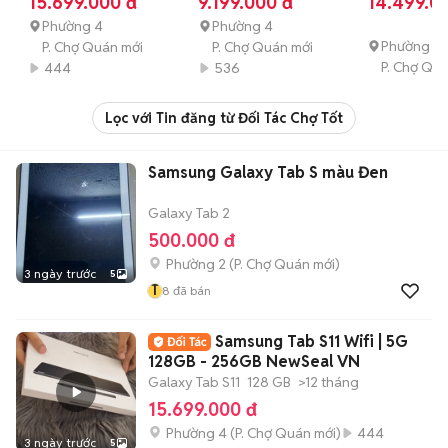
15.699.000 đ
9.199.000 đ
14.499.0
NewSeal VN
tháng
Phường 4
Phường 4
Phường 4
P. Chợ Quán mới
P. Chợ Quán mới
P. Chợ Qu
444
536
Lọc với Tin đăng từ Đối Tác Chợ Tốt
Samsung Galaxy Tab S màu Đen
Galaxy Tab 2
500.000 đ
Phường 2
(
P. Chợ Quán
mới)
3 ngày trước
5
T
8
đã bán
Samsung Tab S11 Wifi | 5G
128GB - 256GB NewSeal VN
Galaxy Tab S11
128 GB
>12 tháng
15.699.000 đ
Phường 4
(
P. Chợ Quán
mới)
444
3 ngày trước
5