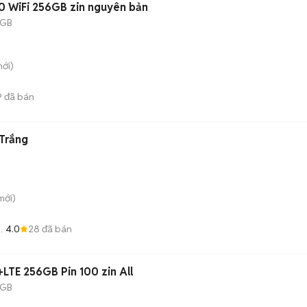
20 WiFi 256GB zin nguyên bản
 GB
ới)
9
đã bán
 Trắng
mới)
4.0
28
đã bán
+LTE 256GB Pin 100 zin All
 GB