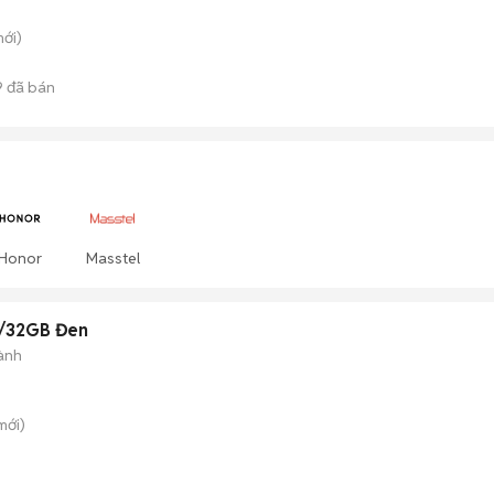
ới)
9
đã bán
Honor
Masstel
B/32GB Đen
ành
mới)