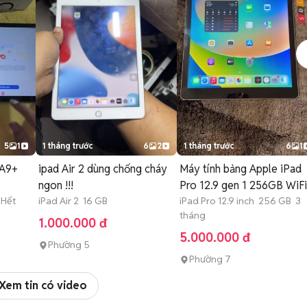
5
1
1 tháng trước
6
2
1 tháng trước
6
1
 A9+
ipad Air 2 dùng chống cháy
Máy tính bảng Apple iPad
ngon !!!
Pro 12.9 gen 1 256GB WiFi
 Hết
iPad Air 2 16 GB
iPad Pro 12.9 inch 256 GB 3
tháng
1.000.000 đ
5.000.000 đ
Phường 5
Phường 7
Xem tin có video