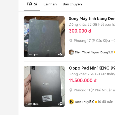
Tất cả
Cá nhân
Bán chuyên
Sony Máy tính bảng Đe
Dòng khác
32 GB
Hết bảo h
300.000 đ
Phường 17
(
P. Cầu Kiệu
mớ
3.0
Dien Thoai Nguoi Dung
hôm qua
4
Oppo Pad Mini KENG 99
Dòng khác
256 GB
>12 thán
11.500.000 đ
Phường 11
(
P. Phú Nhuận
m
B
5.0
16
đã bán
Bích Thủy
hôm qua
3