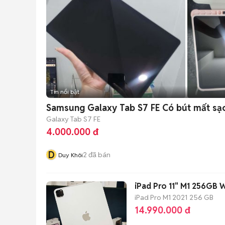
Tin nổi bật
Samsung Galaxy Tab S7 FE Có bút mất sạ
Galaxy Tab S7 FE
4.000.000 đ
D
2
đã bán
Duy Khôi
iPad Pro 11" M1 256GB W
iPad Pro M1 2021
256 GB
14.990.000 đ