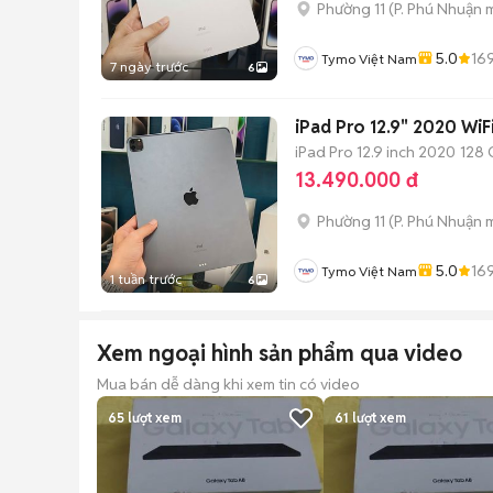
Phường 11
(
P. Phú Nhuận
m
5.0
16
Tymo Việt Nam
7 ngày trước
6
iPad Pro 12.9" 2020 WiF
iPad Pro 12.9 inch 2020
128 
13.490.000 đ
Phường 11
(
P. Phú Nhuận
m
5.0
16
Tymo Việt Nam
1 tuần trước
6
Xem ngoại hình sản phẩm qua video
Mua bán dễ dàng khi xem tin có video
65
lượt xem
61
lượt xem