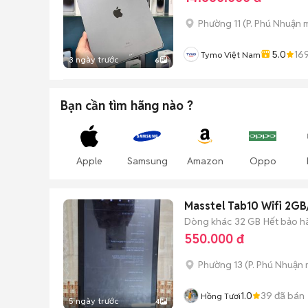
Phường 11
(
P. Phú Nhuận
m
5.0
16
Tymo Việt Nam
3 ngày trước
6
Bạn cần tìm
hãng
nào ?
Apple
Samsung
Amazon
Oppo
Masstel Tab10 Wifi 2G
Dòng khác
32 GB
Hết bảo h
550.000 đ
Phường 13
(
P. Phú Nhuận
1.0
39
đã bán
Hồng Tươi
5 ngày trước
4