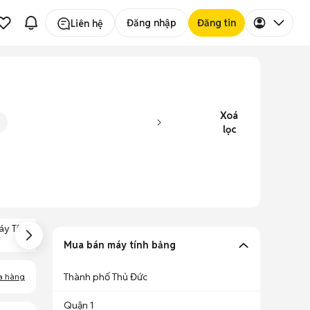
Đăng nhập
Đăng tin
Liên hệ
Xoá
lọc
áy Tính Bảng 10
Máy Tính Bảng 8
Máy Tính Bảng Có
Inch
Inch
Bàn Phím
Mua bán máy tính bảng
Thành phố Thủ Đức
a hàng
Quận 1