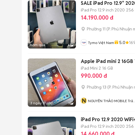
SALE iPad Pro 12.9" 20
iPad Pro 12.9 inch 2020
256
14.190.000 đ
Phường 11
(
P. Phú Nhuận
m
5.0
16
Tymo Việt Nam
hôm qua
6
Apple iPad mini 2 16GB
iPad Mini 2
16 GB
990.000 đ
Phường 13
(
P. Phú Nhuận
N
NGUYÊN THẢO MOBILE Trả
3 ngày trước
3
Góp
iPad Pro 12.9 2020 WiFi
iPad Pro 12.9 inch 2020
256
14.660.000 đ