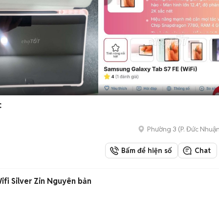
c
Phường 3
(
P. Đức Nhuậ
Bấm để hiện số
Chat
ifi Silver Zin Nguyên bản