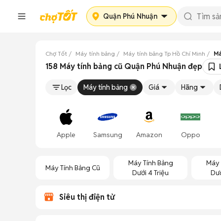
Quận Phú Nhuận
Chợ Tốt
Máy tính bảng
Máy tính bảng Tp Hồ Chí Minh
Má
158 Máy tính bảng cũ Quận Phú Nhuận đẹp
Lọc
Máy tính bảng
Giá
Hãng
Apple
Samsung
Amazon
Oppo
Máy Tính Bảng
Máy 
Máy Tính Bảng Cũ
Dưới 4 Triệu
Dướ
Siêu thị điện tử