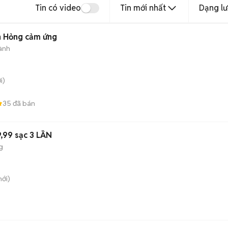
Tin có video
Tin mới nhất
Dạng lư
n Hỏng cảm ứng
ành
i)
35
đã bán
,99 sạc 3 LẦN
g
ới)