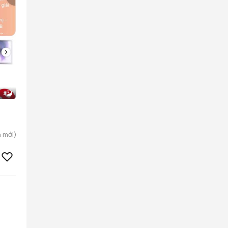
3
n
mới)