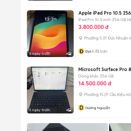
Apple iPad Pro 10.5 25
iPad Pro 10.5 inch
256 GB
H
3.800.000 đ
Phường 5
(
P. Đức Nhuận
m
Đ
4
đã bán
Đạt
5 ngày trước
4
Microsoft Surface Pro 
Dòng khác
256 GB
14.500.000 đ
Phường 15
(
P. Cầu Kiệu
mớ
D
Dương Nguyễn
5 ngày trước
4