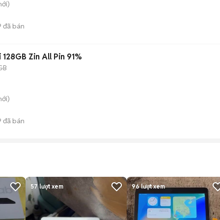
ới)
9
đã bán
i 128GB Zin All Pin 91%
GB
ới)
9
đã bán
57
lượt xem
96
lượt xem