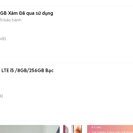
6GB Xám Đã qua sử dụng
ết bảo hành
ới)
8 LTE i5 /8GB/256GB Bạc
i)