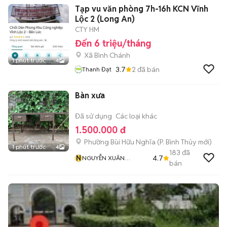
Tạp vu văn phòng 7h-16h KCN Vĩnh
Lộc 2 (Long An)
CTY HM
Đến 6 triệu/tháng
Xã Bình Chánh
1 phút trước
4
3.7
2
đã bán
Thanh Đạt
Bàn xưa
Đã sử dụng
Các loại khác
1.500.000 đ
Phường Bùi Hữu Nghĩa
(
P. Bình Thủy
mới)
1 phút trước
4
183
đã
N
4.7
NGUYỄN XUÂN
bán
TRƯỜNG