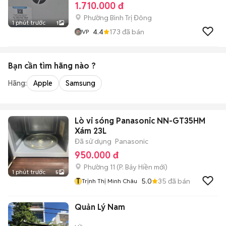
1.710.000 đ
Phường Bình Trị Đông
1 phút trước
1
4.4
173
đã bán
VP
Bạn cần tìm
hãng
nào ?
Hãng:
Apple
Samsung
Lò vi sóng Panasonic NN-GT35HM
Xám 23L
Đã sử dụng
Panasonic
950.000 đ
Phường 11
(
P. Bảy Hiền
mới)
1 phút trước
5
T
5.0
35
đã bán
Trịnh Thị Minh Châu
Quản Lý Nam