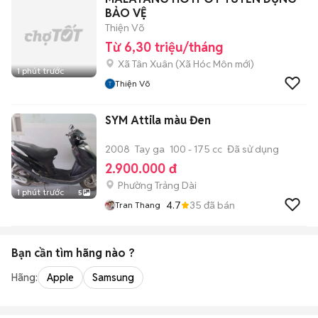
BẢO VỆ
Thiện Võ
Từ 6,30 triệu/tháng
Xã Tân Xuân
(
Xã Hóc Môn
mới)
1 phút trước
Thiện Võ
SYM Attila màu Đen
2008
Tay ga
100 - 175 cc
Đã sử dụng
2.900.000 đ
Phường Trảng Dài
1 phút trước
5
4.7
35
đã bán
Tran Thang
Bạn cần tìm
hãng
nào ?
Hãng:
Apple
Samsung