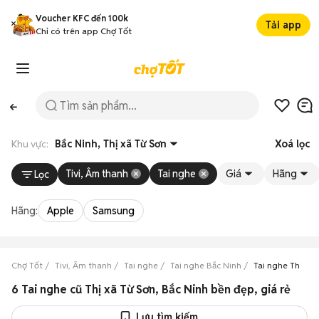
Voucher KFC đến 100k
Tải app
Chỉ có trên app Chợ Tốt
Khu vực:
Bắc Ninh, Thị xã Từ Sơn
Xoá lọc
Tivi, Âm thanh
Tai nghe
Giá
Hãng
Lọc
Hãng:
Apple
Samsung
Chợ Tốt
Tivi, Âm thanh
Tai nghe
Tai nghe Bắc Ninh
Tai nghe Thị xã 
6 Tai nghe cũ Thị xã Từ Sơn, Bắc Ninh bền đẹp, giá rẻ
Lưu tìm kiếm