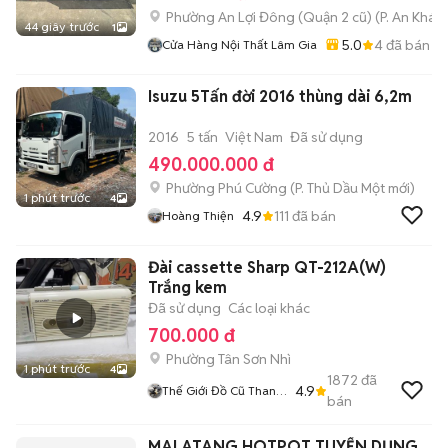
Phường An Lợi Đông (Quận 2 cũ)
(
P. An Khán
44 giây trước
1
5.0
4
đã bán
Cửa Hàng Nội Thất Lâm Gia
Isuzu 5Tấn đời 2016 thùng dài 6,2m
2016
5 tấn
Việt Nam
Đã sử dụng
490.000.000 đ
Phường Phú Cường
(
P. Thủ Dầu Một
mới)
1 phút trước
4
4.9
111
đã bán
Hoàng Thiện
Đài cassette Sharp QT-212A(W)
Trắng kem
Đã sử dụng
Các loại khác
700.000 đ
Phường Tân Sơn Nhì
1 phút trước
4
1872
đã
4.9
Thế Giới Đồ Cũ Thanh
bán
Lý
MALATANG HOTPOT TUYỂN DỤNG