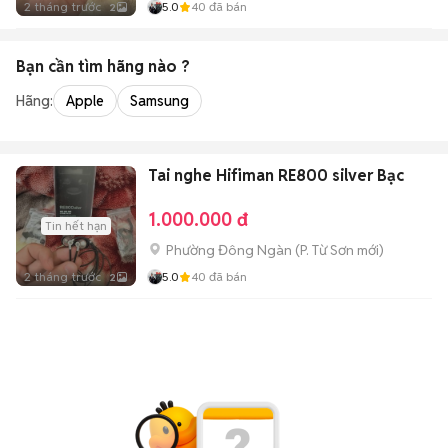
2 tháng trước
5.0
40
đã bán
2
Bạn cần tìm
hãng
nào ?
Hãng:
Apple
Samsung
Tai nghe Hifiman RE800 silver Bạc
1.000.000 đ
Tin hết hạn
Phường Đông Ngàn
(
P. Từ Sơn
mới)
2 tháng trước
5.0
40
đã bán
2