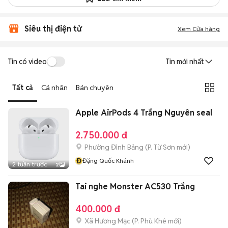
Siêu thị điện tử
Xem Cửa hàng
Tin có video
Tin mới nhất
Tất cả
Cá nhân
Bán chuyên
Apple AirPods 4 Trắng Nguyên seal
2.750.000 đ
Phường Đình Bảng
(
P. Từ Sơn
mới)
Đ
Đặng Quốc Khánh
2 tuần trước
2
Tai nghe Monster AC530 Trắng
400.000 đ
Xã Hương Mạc
(
P. Phù Khê
mới)