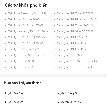
Các từ khóa phổ biến
Tai Nghe Samsung Buds 2 Pro
Tai Nghe JBL Tune 225TWS
Tai Nghe JBL Live 300TWS
Tai Nghe JBL Bluetooth JBL T115BT
Tai Nghe JBL Tune 115TWS
Tai Nghe JBL Tune 120TWS
Tai Nghe Không Dây JBL Tune 230TWS
Tai Nghe JBL Vibe 200TWS
Tai Nghe JBL Tune 220TWS
Tai Nghe JBL Reflect Flow
Tai Nghe JBL Tune 230NC
Tai Nghe JBL Live Pro+
Tai Nghe JBL Live Pro 2
Tai Nghe JBL Live Pro
Tai Nghe Bose Quietcomfort 35 II
Tai Nghe Bose QC20
Tai Nghe Bose QC35
Tai Nghe Bose Quietcomfort 45
Tai Nghe Bose 700
Tai Nghe Bose Soundsport
Mua bán tivi, âm thanh
Huyện Gia Bình
Huyện Lương Tài
Huyện Quế Võ
Huyện Thuận Thành