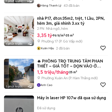
1 phút trước
6
43
đã bán
Hàng Thanh Lý
nhà P17, dtcn:35m2, trệt, 1 Lầu, 2PN,
hẽm 3m, giá nhỉnh 3.xx tỷ
2 PN
Nhà ngõ, hẻm
3,35 tỷ
96 tr/m²
35 m²
Phường 17
(
P. Gò Vấp
mới)
1 phút trước
3
x
2
đã bán
Xuân Hậu
🔥 PHÒNG TRỌ TRUNG TÂM PHAN
THIẾT – GIÁ TỐT – DỌN VÀO Ở
NGAY 🔥
1,5 triệu/tháng
25 m²
Phường Xuân An
(
P. Hàm Thắng
mới)
Anh Cao
1 phút trước
4
Máy in laser HP 107w đã qua sử dụng
Đã sử dụng