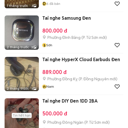
D
6
đã bán
1 tháng trước
3
Tai nghe Samsung Đen
800.000 đ
Phường Đình Bảng
(
P. Từ Sơn
mới)
s
Sơn
2 tháng trước
2
Tai nghe HyperX Cloud Earbuds Đen
889.000 đ
Phường Đồng Kỵ
(
P. Đồng Nguyên
mới)
n
Nam
2 tháng trước
3
Tai nghe DIY Đen 1DD 2BA
500.000 đ
Tin hết hạn
Phường Đông Ngàn
(
P. Từ Sơn
mới)