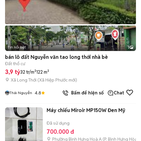
Tin nổi bật
3
bán lô đất Nguyễn văn tao long thới nhà bè
Đất thổ cư
3,9 tỷ
32 tr/m²
122 m²
Xã Long Thới
(
Xã Hiệp Phước
mới)
4.8
Bấm để hiện số
Chat
Thái Nguyễn
Máy chiếu Miroir MP150W Đen Mỹ
Đã sử dụng
700.000 đ
Phường Bình Hưng Hoà A
(
P. Bình Hưng Hòa
m