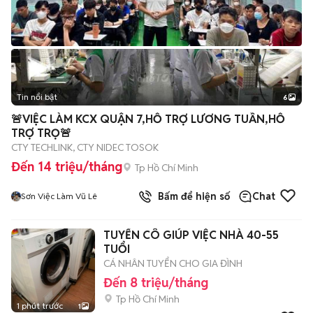
Tin nổi bật
6
+
2
🚨VIỆC LÀM KCX QUẬN 7,HỖ TRỢ LƯƠNG TUẦN,HỖ
TRỢ TRỌ🚨
CTY TECHLINK, CTY NIDEC TOSOK
Đến 14 triệu/tháng
Tp Hồ Chí Minh
Bấm để hiện số
Chat
Sơn Việc Làm Vũ Lê
TUYỂN CÔ GIÚP VIỆC NHÀ 40-55
TUỔI
CÁ NHÂN TUYỂN CHO GIA ĐÌNH
Đến 8 triệu/tháng
Tp Hồ Chí Minh
1 phút trước
1