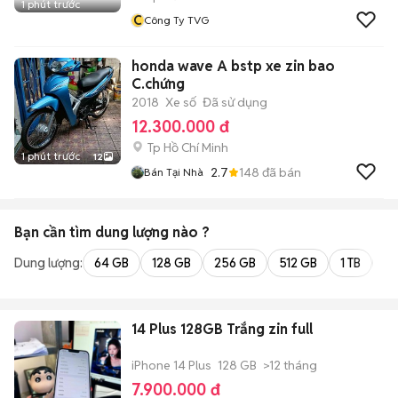
1 phút trước
C
Công Ty TVG
honda wave A bstp xe zin bao
C.chứng
2018
Xe số
Đã sử dụng
12.300.000 đ
Tp Hồ Chí Minh
1 phút trước
12
2.7
148
đã bán
Bán Tại Nhà
Bạn cần tìm
dung lượng
nào ?
Dung lượng:
64 GB
128 GB
256 GB
512 GB
1 TB
2 
14 Plus 128GB Trắng zin full
iPhone 14 Plus
128 GB
>12 tháng
7.900.000 đ