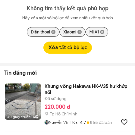
Không tìm thấy kết quả phù hợp
Hãy xóa một số bộ lọc để xem nhiều kết quả hơn
Điện thoại
Xiaomi
Mi A1
Xóa tất cả bộ lọc
Tin đăng mới
Khung võng Hakawa HK-V35 hư khớp
nối
Đã sử dụng
220.000 đ
Tp Hồ Chí Minh
40 giây trước
6
4.7
868
đã bán
Nguyễn Văn Hòa