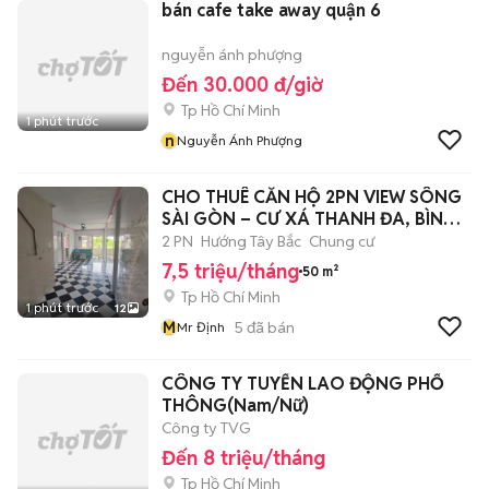
bán cafe take away quận 6
nguyễn ánh phượng
Đến 30.000 đ/giờ
Tp Hồ Chí Minh
1 phút trước
n
Nguyễn Ánh Phượng
CHO THUÊ CĂN HỘ 2PN VIEW SÔNG
SÀI GÒN – CƯ XÁ THANH ĐA, BÌNH
THẠNH
2 PN
Hướng Tây Bắc
Chung cư
7,5 triệu/tháng
50 m²
Tp Hồ Chí Minh
1 phút trước
12
M
5
đã bán
Mr Định
CÔNG TY TUYỂN LAO ĐỘNG PHỔ
THÔNG(Nam/Nữ)
Công ty TVG
Đến 8 triệu/tháng
Tp Hồ Chí Minh