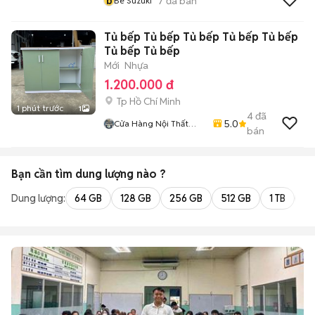
b
7
đã bán
Be Suzuki
Tủ bếp Tủ bếp Tủ bếp Tủ bếp Tủ bếp
Tủ bếp Tủ bếp
Mới
Nhựa
1.200.000 đ
Tp Hồ Chí Minh
1 phút trước
1
4
đã
5.0
Cửa Hàng Nội Thất
bán
Lâm Gia
Bạn cần tìm
dung lượng
nào ?
Dung lượng:
64 GB
128 GB
256 GB
512 GB
1 TB
2 