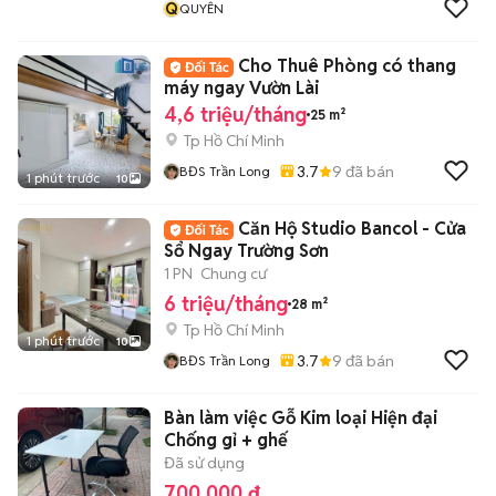
Q
QUYÊN
Cho Thuê Phòng có thang
máy ngay Vườn Lài
4,6 triệu/tháng
25 m²
Tp Hồ Chí Minh
3.7
9
đã bán
BĐS Trần Long
1 phút trước
10
Căn Hộ Studio Bancol - Cửa
Sổ Ngay Trường Sơn
1 PN
Chung cư
6 triệu/tháng
28 m²
Tp Hồ Chí Minh
1 phút trước
10
3.7
9
đã bán
BĐS Trần Long
Bàn làm việc Gỗ Kim loại Hiện đại
Chống gỉ + ghế
Đã sử dụng
700.000 đ