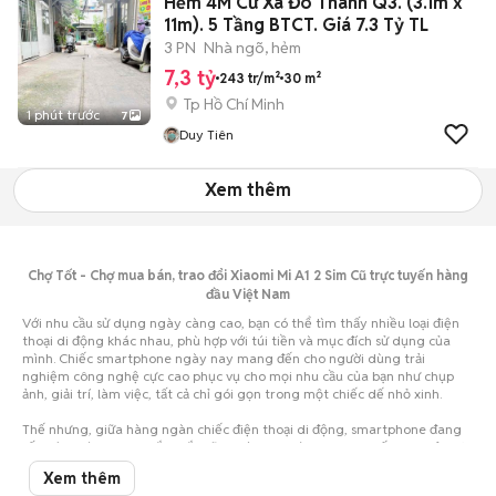
Hẻm 4M Cư Xá Đô Thành Q3. (3.1m x
11m). 5 Tầng BTCT. Giá 7.3 Tỷ TL
3 PN
Nhà ngõ, hẻm
7,3 tỷ
243 tr/m²
30 m²
Tp Hồ Chí Minh
1 phút trước
7
Duy Tiên
Xem thêm
Chợ Tốt - Chợ mua bán, trao đổi Xiaomi Mi A1 2 Sim Cũ trực tuyến hàng
đầu Việt Nam
Với nhu cầu sử dụng ngày càng cao, bạn có thể tìm thấy nhiều loại điện
thoại di động khác nhau, phù hợp với túi tiền và mục đích sử dụng của
mình. Chiếc smartphone ngày nay mang đến cho người dùng trải
nghiệm công nghệ cực cao phục vụ cho mọi nhu cầu của bạn như chụp
ảnh, giải trí, làm việc, tất cả chỉ gói gọn trong một chiếc dế nhỏ xinh.
Thế nhưng, giữa hàng ngàn chiếc điện thoại di động, smartphone đang
rất thịnh hành, bạn chắc chắn sẽ vô cùng choáng ngợp, khiến cho việc lựa
chọn trở nên vô cùng khó khăn. Nhất là khi hầu bao eo hẹp thì việc cân
Xem thêm
nhắc nên mua điện thoại cũ hay mới, mua của hãng điện thoại nào... lại