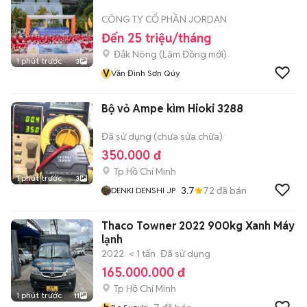
CÔNG TY CỔ PHẦN JORDAN
Đến 25 triệu/tháng
Đắk Nông
(
Lâm Đồng
mới)
1 phút trước
3
V
Văn Đình Sơn Qúy
Bộ vỏ Ampe kìm Hioki 3288
Đã sử dụng (chưa sửa chữa)
350.000 đ
Tp Hồ Chí Minh
1 phút trước
3
3.7
72
đã bán
DENKI DENSHI JP
Thaco Towner 2022 900kg Xanh Máy
lạnh
2022
< 1 tấn
Đã sử dụng
165.000.000 đ
Tp Hồ Chí Minh
1 phút trước
11