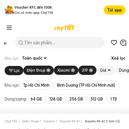
Voucher KFC đến 100k
Tải app
Chỉ có trên app Chợ Tốt
Khu vực:
Toàn quốc
Xoá lọc
Điện thoại
Xiaomi
319
Giá
Dung
Lọc
Khu vực:
Tp Hồ Chí Minh
Bình Dương (TP Hồ Chí Minh mới)
Bà 
Dung lượng:
64 GB
128 GB
256 GB
512 GB
1 TB
2 
Chợ Tốt
Điện thoại
Xiaomi
Xiaomi Mi A1
Xiaomi Mi A1 2 Sim Cũ