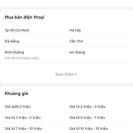
càng khó giải quyết.
Đừng lo, đã có Chợ Tốt luôn đồng hành cùng bạn. Chỉ cần một cái click
chuột vào Chợ Tốt, bạn đã có thể thỏa sức lựa chọn cho mình một chiếc
Mua bán điện thoại
Xiaomi Mi A1 cũ với giá siêu tiết kiệm nhưng vẫn đảm bảo chất lượng.
Trường hợp bạn đang sở hữu chiếc điện thoại Xiaomi cũ đã qua sử dụng
và muốn bán, hãy chụp hình lại và đăng tin rao bán ngay trên Chợ Tốt.
Tp Hồ Chí Minh
Hà Nội
Chúc các bạn có trải nghiệm mua bán
điện thoại cũ
tuyệt vời trên Chợ
Tốt.
Đà Nẵng
Cần Thơ
Bình Dương
An Giang
(
TP Hồ Chí Minh
mới)
Xem thêm
Khoảng giá
Giá dưới 2 triệu
Giá từ 2 triệu - 3 triệu
Giá từ 3 triệu - 5 triệu
Giá từ 5 triệu - 7 triệu
Giá từ 7 triệu - 10 triệu
Giá từ 10 triệu - 15 triệu