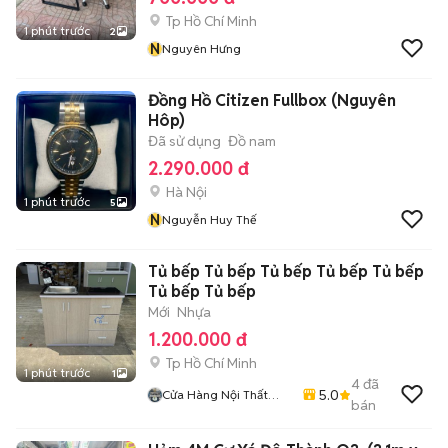
Tp Hồ Chí Minh
1 phút trước
2
N
Nguyên Hưng
Đồng Hồ Citizen Fullbox (Nguyên
Hôp)
Đã sử dụng
Đồ nam
2.290.000 đ
Hà Nội
1 phút trước
5
N
Nguyễn Huy Thế
Tủ bếp Tủ bếp Tủ bếp Tủ bếp Tủ bếp
Tủ bếp Tủ bếp
Mới
Nhựa
1.200.000 đ
Tp Hồ Chí Minh
1 phút trước
1
4
đã
5.0
Cửa Hàng Nội Thất
bán
Lâm Gia