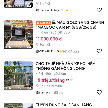
Hà Nội
1 phút trước
4
3.5
Táo Zin Hà Nội
💻 MÀU GOLD SANG CHẢNH
| MACBOOK AIR M1 (8GB/256GB)
M1
8 GB
256 GB
SSD
11.000.000 đ
Hà Nội
1 phút trước
5
4.9
361
đã bán
CITYAPPLE
CHO THUÊ NHÀ SÂN XE HƠI HẺM
THÔNG GẦN HỒNG LONG
4 PN
Nhà ngõ, hẻm
18 triệu/tháng
72 m²
Tp Hồ Chí Minh
1 phút trước
12
1
đã bán
Nam Hà
TUYỂN DỤNG SALE BÁN HÀNG