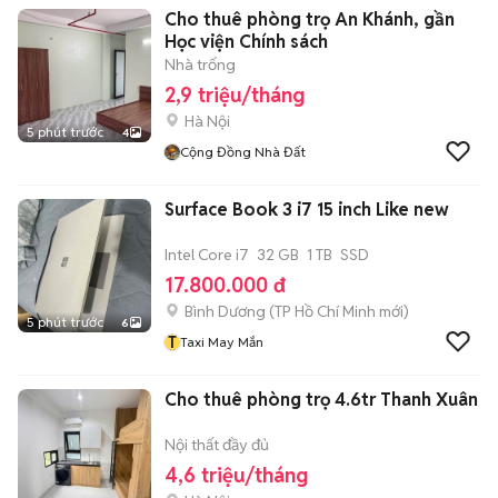
Cho thuê phòng trọ An Khánh, gần
Học viện Chính sách
Nhà trống
2,9 triệu/tháng
Hà Nội
5 phút trước
4
Cộng Đồng Nhà Đất
Surface Book 3 i7 15 inch Like new
Intel Core i7
32 GB
1 TB
SSD
17.800.000 đ
Bình Dương
(
TP Hồ Chí Minh
mới)
5 phút trước
6
T
Taxi May Mắn
Cho thuê phòng trọ 4.6tr Thanh Xuân
Nội thất đầy đủ
4,6 triệu/tháng