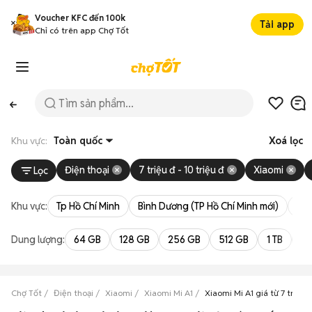
Voucher KFC đến 100k
Tải app
Chỉ có trên app Chợ Tốt
Khu vực:
Toàn quốc
Xoá lọc
Điện thoại
7 triệu đ - 10 triệu đ
Xiaomi
Lọc
Khu vực:
Tp Hồ Chí Minh
Bình Dương (TP Hồ Chí Minh mới)
Bà 
Dung lượng:
64 GB
128 GB
256 GB
512 GB
1 TB
2 
Chợ Tốt
Điện thoại
Xiaomi
Xiaomi Mi A1
Xiaomi Mi A1 giá từ 7 triệu 