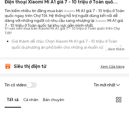
Điện thoại Xiaomi Mi A1 giá 7 - 10 triệu ở Toàn quốc ngoại hình đẹp
Tìm kiếm nhiều tin đăng mua bán
Mi A1 giá 7 - 10 triệu ở Toàn
Xiaomi
quốc ngay trên Chợ Tốt. Hệ thống hỗ trợ người dùng kết nối dễ
dàng với những người có nhu cầu sang nhượng lại
Mi A1 giá
Xiaomi
7 - 10 triệu ở Toàn quốc tại khu vực gần mình nhất.
Vì sao nên mua bán Xiaomi Mi A1 giá 7 - 10 triệu ở Toàn quốc trên Chợ
Tốt?
Giá thành dễ chịu: Chọn Xiaomi Mi A1 giá 7 - 10 triệu ở Toàn
quốc là phương án phổ biến cho những ai muốn sử dụng thiết
...Xem thêm
bị chất lượng nhưng không muốn chi trả mức giá đắt đỏ của
máy mới.
Siêu thị điện tử
Xem Cửa hàng
Đa dạng người bán: Bạn có thể tìm Xiaomi Mi A1 giá 7 - 10 triệu
ở Toàn quốc từ người dùng cá nhân thanh lý hoặc cửa hàng,
với đầy đủ các phiên bản dung lượng và màu sắc.
Tin có video
Tin mới nhất
An tâm kiểm tra máy: Cơ chế mua bán hẹn gặp mặt giúp bạn
trực tiếp cầm nắm, thử nghiệm các tính năng của máy để đảm
Tất cả
Cá nhân
Bán chuyên
bảo máy hoạt động ổn định.
Tiết kiệm thời gian: Quy trình trao đổi trực tiếp, không qua các
bước chờ đợi vận chuyển rườm rà, tiền trao cháo múc ngay khi
kiểm tra xong.