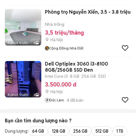
Phòng trọ Nguyễn Xiển, 3.5 - 3.8 triệu
Nhà trống
3,5 triệu/tháng
Hà Nội
4 phút trước
3
Cộng Đồng Nhà Đất
Dell Optiplex 3060 i3-8100
8GB/256GB SSD Đen
Intel Core i3
8 GB
256 GB
SSD
3.500.000 đ
Hà Nội
4 phút trước
3
4
đã bán
Đức Lâm
Bạn cần tìm
dung lượng
nào ?
Dung lượng:
64 GB
128 GB
256 GB
512 GB
1 TB
2 