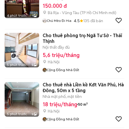
150.000 đ
Bà Rịa - Vũng Tàu
(
TP Hồ Chí Minh
mới)
4 phút trước
1
4.5
135
đã bán
Chú Mèo Đi Hia
Cho thuê phòng trọ Ngã Tư Sở - Thái
Thịnh
Nội thất đầy đủ
5,6 triệu/tháng
Hà Nội
5 phút trước
5
Cộng Đồng Nhà Đất
Cho thuê nhà Liền kề Kđt Văn Phú, Hà
Đông, 50m x 5 tầng
Nhà mặt phố, mặt tiền
18 triệu/tháng
50 m²
Hà Nội
5 phút trước
5
Cộng Đồng Nhà Đất