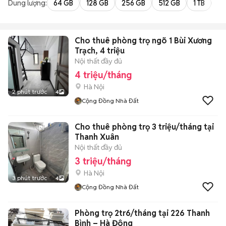
Dung lượng:
64 GB
128 GB
256 GB
512 GB
1 TB
2 
Cho thuê phòng trọ ngõ 1 Bùi Xương
Trạch, 4 triệu
Nội thất đầy đủ
4 triệu/tháng
Hà Nội
2 phút trước
4
Cộng Đồng Nhà Đất
Cho thuê phòng trọ 3 triệu/tháng tại
Thanh Xuân
Nội thất đầy đủ
3 triệu/tháng
Hà Nội
3 phút trước
4
Cộng Đồng Nhà Đất
Phòng trọ 2tr6/tháng tại 226 Thanh
Bình – Hà Đông