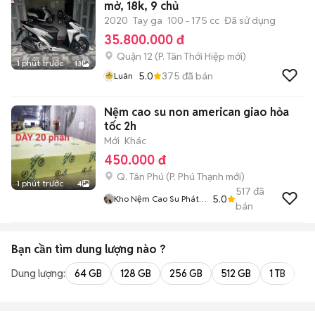
mở, 18k, 9 chủ
2020
Tay ga
100 - 175 cc
Đã sử dụng
35.800.000 đ
Quận 12
(
P. Tân Thới Hiệp
mới)
1 phút trước
13
5.0
375
đã bán
Luân
Nệm cao su non american giao hỏa
tốc 2h
Mới
Khác
450.000 đ
Q. Tân Phú
(
P. Phú Thạnh
mới)
1 phút trước
4
517
đã
5.0
Kho Nệm Cao Su Phát
bán
Tài
Bạn cần tìm
dung lượng
nào ?
Dung lượng:
64 GB
128 GB
256 GB
512 GB
1 TB
2 