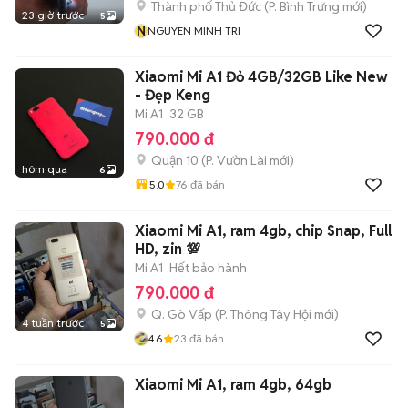
Thành phố Thủ Đức
(
P. Bình Trưng
mới)
23 giờ trước
5
N
NGUYEN MINH TRI
Xiaomi Mi A1 Đỏ 4GB/32GB Like New
- Đẹp Keng
Mi A1
32 GB
790.000 đ
Quận 10
(
P. Vườn Lài
mới)
hôm qua
6
5.0
76
đã bán
Xiaomi Mi A1, ram 4gb, chip Snap, Full
HD, zin 💯
Mi A1
Hết bảo hành
790.000 đ
Q. Gò Vấp
(
P. Thông Tây Hội
mới)
4 tuần trước
5
4.6
23
đã bán
Xiaomi Mi A1, ram 4gb, 64gb