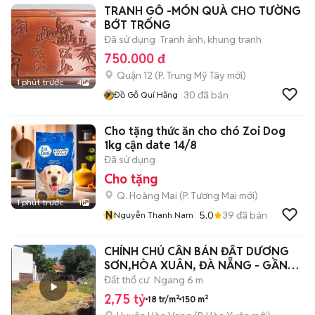
TRANH GỖ -MÓN QUÀ CHO TƯỜNG
BỚT TRỐNG
Đã sử dụng
Tranh ảnh, khung tranh
750.000 đ
Quận 12
(
P. Trung Mỹ Tây
mới)
1 phút trước
4
30
đã bán
Đồ Gỗ Quí Hằng
Cho tặng thức ăn cho chó Zoi Dog
1kg cận date 14/8
Đã sử dụng
Cho tặng
Q. Hoàng Mai
(
P. Tương Mai
mới)
1 phút trước
1
N
5.0
39
đã bán
Nguyễn Thanh Nam
CHÍNH CHỦ CẦN BÁN ĐẤT DƯƠNG
SƠN,HÒA XUÂN, ĐÀ NẴNG - GẦN
CHỢ LỆ TRẠCH
Đất thổ cư
Ngang 6 m
2,75 tỷ
18 tr/m²
150 m²