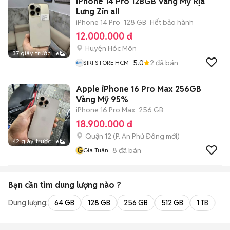
iPhone 14 Pro 128GB Vàng Mỹ Rịa
Lưng Zin all
iPhone 14 Pro
128 GB
Hết bảo hành
12.000.000 đ
Huyện Hóc Môn
37 giây trước
6
5.0
2
đã bán
SIRI STORE HCM
Apple iPhone 16 Pro Max 256GB
Vàng Mỹ 95%
iPhone 16 Pro Max
256 GB
18.900.000 đ
Quận 12
(
P. An Phú Đông
mới)
42 giây trước
6
G
8
đã bán
Gia Tuân
Bạn cần tìm
dung lượng
nào ?
Dung lượng:
64 GB
128 GB
256 GB
512 GB
1 TB
2 