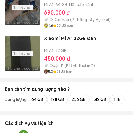
Mi A1
64 GB
Hết bảo hành
Tin hết hạn
690.000 đ
Q. Gò Vấp
(
P. Thông Tây Hội
mới)
2 tháng trước
3
4.6
23
đã bán
Xiaomi Mi A1 32GB Đen
Mi A1
32 GB
Tin hết hạn
450.000 đ
Quận 11
(
P. Bình Thới
mới)
3 tháng trước
5
5.0
31
đã bán
Bạn cần tìm
dung lượng
nào ?
Dung lượng:
64 GB
128 GB
256 GB
512 GB
1 TB
2 
Các dịch vụ và tiện ích