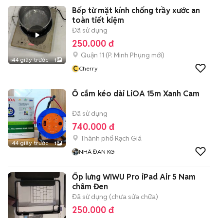
Bếp từ mặt kính chống trầy xước an
toàn tiết kiệm
Đã sử dụng
250.000 đ
Quận 11
(
P. Minh Phụng
mới)
44 giây trước
1
C
Cherry
Ổ cắm kéo dài LiOA 15m Xanh Cam
Đã sử dụng
740.000 đ
Thành phố Rạch Giá
44 giây trước
1
NHÃ ĐAN KG
Ốp lưng WIWU Pro iPad Air 5 Nam
châm Đen
Đã sử dụng (chưa sửa chữa)
250.000 đ