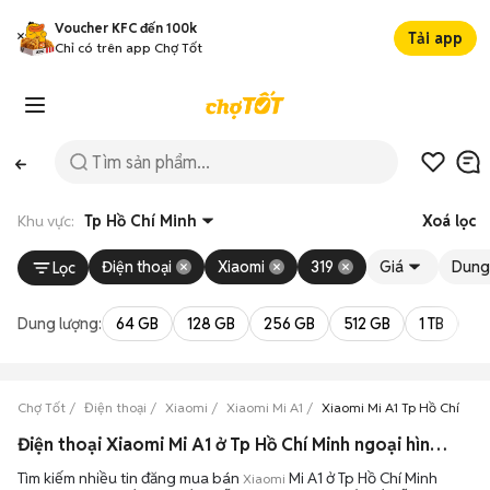
Voucher KFC đến 100k
Tải app
Chỉ có trên app Chợ Tốt
Khu vực:
Tp Hồ Chí Minh
Xoá lọc
Điện thoại
Xiaomi
319
Giá
Dung
Lọc
Dung lượng:
64 GB
128 GB
256 GB
512 GB
1 TB
2 
Chợ Tốt
Điện thoại
Xiaomi
Xiaomi Mi A1
Xiaomi Mi A1 Tp Hồ Chí Min
Điện thoại Xiaomi Mi A1 ở Tp Hồ Chí Minh ngoại hình đẹp
Tìm kiếm nhiều tin đăng mua bán
Mi A1 ở Tp Hồ Chí Minh
Xiaomi