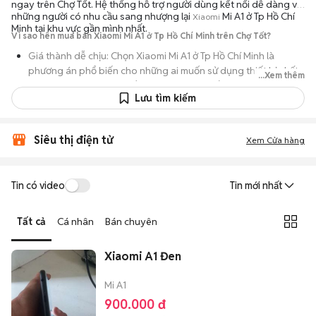
ngay trên Chợ Tốt. Hệ thống hỗ trợ người dùng kết nối dễ dàng với
những người có nhu cầu sang nhượng lại
Mi A1 ở Tp Hồ Chí
Xiaomi
Minh tại khu vực gần mình nhất.
Vì sao nên mua bán Xiaomi Mi A1 ở Tp Hồ Chí Minh trên Chợ Tốt?
Giá thành dễ chịu: Chọn Xiaomi Mi A1 ở Tp Hồ Chí Minh là
phương án phổ biến cho những ai muốn sử dụng thiết bị chất
...Xem thêm
lượng nhưng không muốn chi trả mức giá đắt đỏ của máy mới.
Lưu tìm kiếm
Đa dạng người bán: Bạn có thể tìm Xiaomi Mi A1 ở Tp Hồ Chí
Minh từ người dùng cá nhân thanh lý hoặc cửa hàng, với đầy
đủ các phiên bản dung lượng và màu sắc.
Siêu thị điện tử
Xem Cửa hàng
An tâm kiểm tra máy: Cơ chế mua bán hẹn gặp mặt giúp bạn
trực tiếp cầm nắm, thử nghiệm các tính năng của máy để đảm
Tin có video
Tin mới nhất
bảo máy hoạt động ổn định.
Tiết kiệm thời gian: Quy trình trao đổi trực tiếp, không qua các
Tất cả
Cá nhân
Bán chuyên
bước chờ đợi vận chuyển rườm rà, tiền trao cháo múc ngay khi
kiểm tra xong.
Xiaomi A1 Đen
Mi A1
900.000 đ