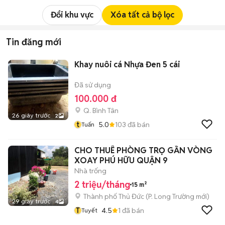
Đổi khu vực
Xóa tất cả bộ lọc
Tin đăng mới
Khay nuôi cá Nhựa Đen 5 cái
Đã sử dụng
100.000 đ
Q. Bình Tân
26 giây trước
2
t
5.0
103
đã bán
Tuấn
CHO THUÊ PHÒNG TRỌ GẦN VÒNG
XOAY PHÚ HỮU QUẬN 9
Nhà trống
2 triệu/tháng
15 m²
Thành phố Thủ Đức
(
P. Long Trường
mới)
29 giây trước
4
T
4.5
1
đã bán
Tuyết