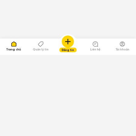
Trang chủ
Quản lý tin
Liên hệ
Tài khoản
Đăng tin
109.000 Bình chọn
Tải ứng dụng Chợ Tốt
Về Chợ Tốt
Quy chế sàn
Chính sách bảo mật
Giải quyết tranh chấp