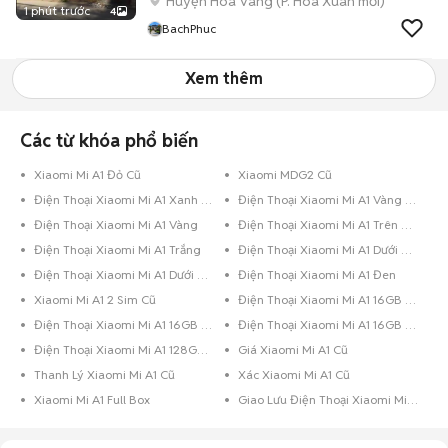
Huyện Hòa Vang
(
P. Hòa Xuân
mới)
1 phút trước
4
BachPhuc
Xem thêm
Các từ khóa phổ biến
Xiaomi Mi A1 Đỏ Cũ
Xiaomi MDG2 Cũ
Điện Thoại Xiaomi Mi A1 Xanh Dương
Điện Thoại Xiaomi Mi A1 Vàng Hồng
Điện Thoại Xiaomi Mi A1 Vàng
Điện Thoại Xiaomi Mi A1 Trên 256GB Đỏ
Điện Thoại Xiaomi Mi A1 Trắng
Điện Thoại Xiaomi Mi A1 Dưới 8GB Đen Bóng
Điện Thoại Xiaomi Mi A1 Dưới 8GB Đen
Điện Thoại Xiaomi Mi A1 Đen
Xiaomi Mi A1 2 Sim Cũ
Điện Thoại Xiaomi Mi A1 16GB Vàng
Điện Thoại Xiaomi Mi A1 16GB Trắng
Điện Thoại Xiaomi Mi A1 16GB Đen
Điện Thoại Xiaomi Mi A1 128GB Đen
Giá Xiaomi Mi A1 Cũ
Thanh Lý Xiaomi Mi A1 Cũ
Xác Xiaomi Mi A1 Cũ
Xiaomi Mi A1 Full Box
Giao Lưu Điện Thoại Xiaomi Mi A1