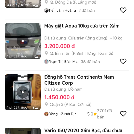
Q. Đống Đa
(
P. Láng
mới)
44 giây trước
4
2
đã bán
Tiến Lâm Hoàng
Máy giặt Aqua 10kg cửa trên Xám
Đã sử dụng
Cửa trên (lồng đứng)
> 10 kg
3.200.000 đ
Q. Bình Tân
(
P. Bình Hưng Hòa
mới)
1 phút trước
1
36
đã bán
Phạm Thị Bích Mai
Đồng hồ Trans Continents Nam
Citizen Corp
Đã sử dụng
Đồ nam
1.450.000 đ
Quận 3
(
P. Bàn Cờ
mới)
1 phút trước
6
2701
đã
5.0
Đồng Hồ Nội Địa
bán
Nhật
Vario 150/2020 Xám Bạc, đầu chưa