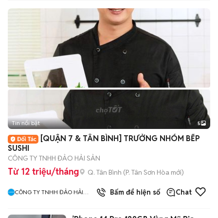
Tin nổi bật
5
[QUẬN 7 & TÂN BÌNH] TRƯỞNG NHÓM BẾP
SUSHI
CÔNG TY TNHH ĐẢO HẢI SẢN
Từ 12 triệu/tháng
Q. Tân Bình
(
P. Tân Sơn Hòa
mới)
10
đã bán
Bấm để hiện số
Chat
CÔNG TY TNHH ĐẢO HẢI
SẢN