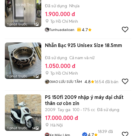
Đã sử dụng
Nhựa
1.900.000 đ
Tp Hồ Chí Minh
1 phút trước
1
4.7
Tunhuadailoan
Nhẫn Bạc 925 Unisex Size 18.5mm
Đã sử dụng
Cả nam và nữ
1.050.000 đ
Tp Hồ Chí Minh
1 phút trước
5
4.8
1654
đã bán
GIAO LƯU SƯU TẦM
PS 150fi 2009 nhập ý máy đại chất
thân cơ còn zin
2009
Tay ga
100 - 175 cc
Đã sử dụng
17.000.000 đ
Hà Nội
1 phút trước
14
1839
đã
4.7
Xe Máy Lâm