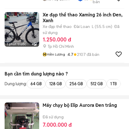
bán
Thủy
Xe đạp thể thao Xaming 26 inch Đen,
Xanh
Xe đạp thể thao
Đài Loan
L (55.5 cm)
Đã
sử dụng
1.250.000 đ
1 phút trước
4
Tp Hồ Chí Minh
H
4.7
2107
đã bán
Hiền Lương
Bạn cần tìm
dung lượng
nào ?
Dung lượng:
64 GB
128 GB
256 GB
512 GB
1 TB
2 
Máy chạy bộ Elip Aurora Đen trắng
Đã sử dụng
7.000.000 đ