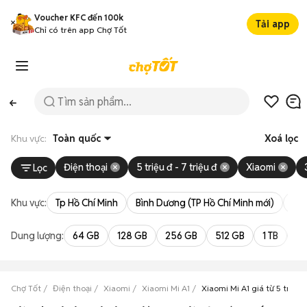
Voucher KFC đến 100k
Tải app
Chỉ có trên app Chợ Tốt
Khu vực:
Toàn quốc
Xoá lọc
Điện thoại
5 triệu đ - 7 triệu đ
Xiaomi
Lọc
Khu vực:
Tp Hồ Chí Minh
Bình Dương (TP Hồ Chí Minh mới)
Bà 
Dung lượng:
64 GB
128 GB
256 GB
512 GB
1 TB
2 
Chợ Tốt
Điện thoại
Xiaomi
Xiaomi Mi A1
Xiaomi Mi A1 giá từ 5 triệu 