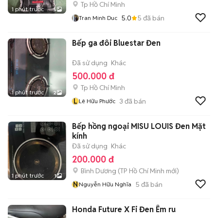
Tp Hồ Chí Minh
1 phút trước
5
5.0
5
đã bán
Tran Minh Duc
Bếp ga đôi Bluestar Đen
Đã sử dụng
Khác
500.000 đ
Tp Hồ Chí Minh
1 phút trước
2
L
3
đã bán
Lê Hữu Phước
Bếp hồng ngoại MISU LOUIS Đen Mặt
kính
Đã sử dụng
Khác
200.000 đ
Bình Dương
(
TP Hồ Chí Minh
mới)
1 phút trước
1
N
5
đã bán
Nguyễn Hữu Nghĩa
Honda Future X Fi Đen Êm ru