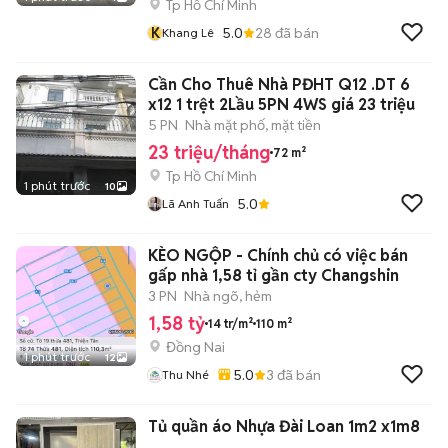
Tp Hồ Chí Minh
K
5.0
28
đã bán
Khang Lê
Cần Cho Thuê Nhà PĐHT Q12 .DT 6
x12 1 trệt 2Lầu 5PN 4WS giá 23 triệu
5 PN
Nhà mặt phố, mặt tiền
23 triệu/tháng
72 m²
Tp Hồ Chí Minh
1 phút trước
10
5.0
Lã Anh Tuấn
KÈO NGỘP - Chính chủ có việc bán
gấp nhà 1,58 tỉ gần cty Changshin
3 PN
Nhà ngõ, hẻm
1,58 tỷ
14 tr/m²
110 m²
Đồng Nai
1 phút trước
12
5.0
3
đã bán
Thu Nhé
Tủ quần áo Nhựa Đài Loan 1m2 x1m8