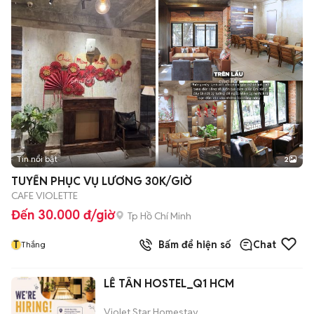
Tin nổi bật
2
TUYỂN PHỤC VỤ LƯƠNG 30K/GIỜ
CAFE VIOLETTE
Đến 30.000 đ/giờ
Tp Hồ Chí Minh
T
Bấm để hiện số
Chat
Thắng
LỄ TÂN HOSTEL_Q1 HCM
Violet Star Homestay