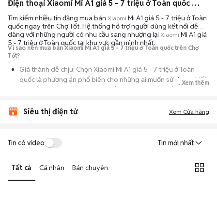
Điện thoại Xiaomi Mi A1 giá 5 - 7 triệu ở Toàn quốc ngoại hình đẹp
Tìm kiếm nhiều tin đăng mua bán
Mi A1 giá 5 - 7 triệu ở Toàn
Xiaomi
quốc ngay trên Chợ Tốt. Hệ thống hỗ trợ người dùng kết nối dễ
dàng với những người có nhu cầu sang nhượng lại
Mi A1 giá
Xiaomi
5 - 7 triệu ở Toàn quốc tại khu vực gần mình nhất.
Vì sao nên mua bán Xiaomi Mi A1 giá 5 - 7 triệu ở Toàn quốc trên Chợ
Tốt?
Giá thành dễ chịu: Chọn Xiaomi Mi A1 giá 5 - 7 triệu ở Toàn
quốc là phương án phổ biến cho những ai muốn sử dụng thiết
...Xem thêm
bị chất lượng nhưng không muốn chi trả mức giá đắt đỏ của
máy mới.
Siêu thị điện tử
Xem Cửa hàng
Đa dạng người bán: Bạn có thể tìm Xiaomi Mi A1 giá 5 - 7 triệu
ở Toàn quốc từ người dùng cá nhân thanh lý hoặc cửa hàng,
với đầy đủ các phiên bản dung lượng và màu sắc.
Tin có video
Tin mới nhất
An tâm kiểm tra máy: Cơ chế mua bán hẹn gặp mặt giúp bạn
trực tiếp cầm nắm, thử nghiệm các tính năng của máy để đảm
Tất cả
Cá nhân
Bán chuyên
bảo máy hoạt động ổn định.
Tiết kiệm thời gian: Quy trình trao đổi trực tiếp, không qua các
bước chờ đợi vận chuyển rườm rà, tiền trao cháo múc ngay khi
kiểm tra xong.