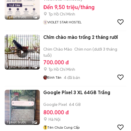
Đến 9,50 triệu/tháng
Tp Hồ Chí Minh
1 phút trước
1
VIOLET STAR HOSTEL
Chim chào mào trống 2 tháng rưỡi
Chim Chào Mào
Chim non (dưới 3 tháng
tuổi)
700.000 đ
1 phút trước
2
Tp Hồ Chí Minh
4
đã bán
Bình Tân
Google Pixel 3 XL 64GB Trắng
Google Pixel
64 GB
800.000 đ
Hà Nội
1 phút trước
2
T
Tên Chưa Cung Cấp