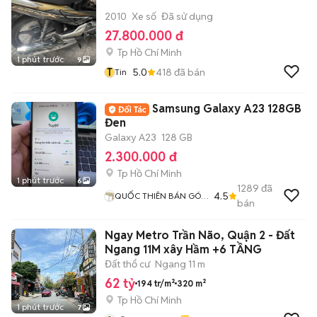
2010
Xe số
Đã sử dụng
27.800.000 đ
Tp Hồ Chí Minh
1 phút trước
9
T
5.0
418
đã bán
Tin
Samsung Galaxy A23 128GB
Đen
Galaxy A23
128 GB
2.300.000 đ
Tp Hồ Chí Minh
1 phút trước
6
1289
đã
4.5
QUỐC THIÊN BÁN GÓP
bán
0 ĐỒNG
Ngay Metro Trần Não, Quận 2 - Đất
Ngang 11M xây Hầm +6 TẦNG
Đất thổ cư
Ngang 11 m
62 tỷ
194 tr/m²
320 m²
Tp Hồ Chí Minh
1 phút trước
7