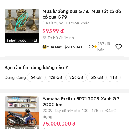
Mua lư đồng xưa G78...Mua tất cả đồ
cổ xưa G79
Đã sử dụng
Các loại khác
99.999 đ
Tp Hồ Chí Minh
1 phút trước
1
237
đã
M
2.2
MUA MÁY LẠNH MUA LƯ
bán
ĐỒNG Và MUA ĐỒ CỔ
Bạn cần tìm
dung lượng
nào ?
Dung lượng:
64 GB
128 GB
256 GB
512 GB
1 TB
2 
Yamaha Exciter 5P71 2009 Xanh GP
2000 km
2009
Tay côn/Moto
100 - 175 cc
Đã sử
dụng
75.000.000 đ
1 phút trước
1