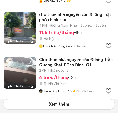
BĐS Nhi Nhi68
cho thuê nhà nguyên căn 3 tầng mặt
phó chính chủ
4 PN
Hướng Nam
Nhà mặt phố, mặt tiền
11,5 triệu/tháng
45 m²
Hà Nội
1 phút trước
11
T
1
đã bán
Tên Chưa Cung Cấp
Cho thuê nhà nguyên căn.Đường Trần
Quang Khải. P.Tân Định. Q1
2 PN
Nhà ngõ, hẻm
6 triệu/tháng
10 m²
Tp Hồ Chí Minh
1 phút trước
12
4.9
130
đã bán
Pham Duy Luân
Xem thêm